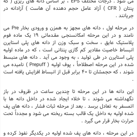
می شود . درجات مختلف EPS ، بر اساس دانه های ریزی ( که
پنتان ( CFR ) آزاد عامل حجم دهنده آن هاست ) آزادانه در
جریانند .
در مرحله اول ، دانه های مجهز به همزن و ورودی بخار Pre می
نامند و در این مرحله امکانسنجـی مقـدماتی ١٩ یک ماده فوم
پلاستیک عایق ، سخت و سبک وزن از دانه های پلی استایرن
انبساط خاصیت مقادیر کم گازی پنتانی است ، که در ماده اولیه
پلی استایرن در طی تولید ، به وجود می آید . دانه های منبسط
شده در این مرحله اصطلاحاً ، پوف اولیه ( Prepuff ) نامیده می
شوند ، که حجمشان تا 40 برابر قبل از انبساط افزایش یافته است
.
این دانه ها در این مرحله تا چندین ساعت در ظروف در باز
نگهداشته می شوند ، تا خلاء ایجاد شده در داخل دانه ها با
اتمسفر به تعادل برسد . بعد از مرحله ثبات فشار ، دانه های پف
شده اولیه به داخل یک قالب بسته ریخته می شود و مجدداً تحت
حرارت بخار قرار می گیرد .
در این مرحله ، دانه های پف شده اولیه در یکدیگر نفوذ کرده و