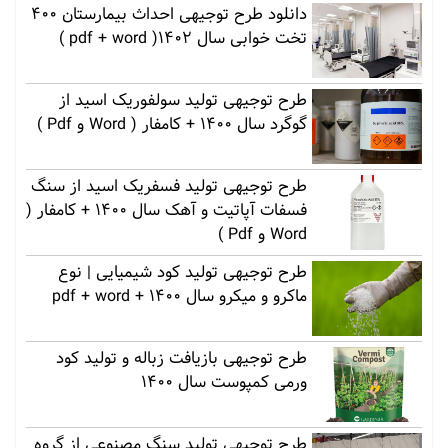
دانلود طرح توجیهی احداث بیمارستان 400
تخت خوابی سال 1402( pdf + word )
طرح توجیهی تولید سولفوریک اسید از
گوگرد سال 1400 + کامفار ( Word و Pdf )
طرح توجیهی تولید فسفریک اسید از سنگ
فسفات آپاتیت و آهک سال 1400 + کامفار (
Word و Pdf )
طرح توجیهی تولید کود شیمیایی | نوع
ماکرو و میکرو سال 1400 + pdf + word
طرح توجیهی بازیافت زباله و تولید کود
ورمی کمپوست سال 1400
طرح توجیهی تولید سنگ مصنوعی از گروه