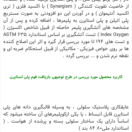
از خاصیت تقویت کنندگی ( Synergism ) با اکسید فلزی ( تری
اکسید آنتیموان ) و در آوردن این دو افزودنی به صورت مستربچ
پلی اتیلن و پلی استایرن به پلیمرها ، اضافه کرده و پس از آن
مشخصه های آتشگیری پلیمر حاصله از قبیل شاخص اکسیژن (
Index Oxygen ) تست آتشگیری بر اساس استاندارد ۶۳۵ ASTM
و تست های ۱۹۴ U مورد بررسی قرار گیرد و اثر این اصلاح کننده
ها بر روی خواص فیزیکی - مکانیکی از قبیل استحکام ضربه ای و
نقطه نرم شدن و ... بررسی گردد .
کاربرد محصول مورد بررسی در طرح توجیهی بازیافت فوم پلی استایرن
عایقکاری پلاستیک سلولی ، به وسیله قالبگیری دانه های پلی
استایرن قابل انبساط ، یا یکی ازکوپلیمرهای آن ساخته میشود که
اساساً دارای یک ساختار سلولی بسته و پرشده از هواست . (
استاندارد ملی80 84 بند )