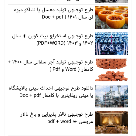
طرح توجیهی تولید معسل یا تنباکو میوه
ای سال 1401 | Doc + pdf
طرح توجیهی استخراج بیت کوین ☀️ سال
1402 و 1403 (PDF+WORD)
طرح توجیهی تولید آجر سفالی سال 1400 +
کامفار ( Word و Pdf )
دانلود طرح توجیهی احداث مینی پالایشگاه
یا مینی ریفاینری با کامفار Doc + pdf
طرح توجیهی تالار پذیرایی و باغ تالار
عروسی ☀️ pdf + word