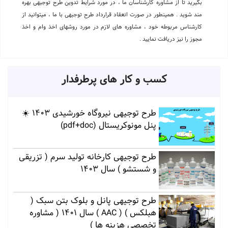
بگیرید تا از مشاوره کارشناسان ما ، در مورد شرایط تدوین طرح توجیهی بهره
مند شوید . همینطور در صورت انعقاد قرارداد طرح توجیهی با ما ، میتوانید از
کارشناس مربوطه خود ، مشاوره های لازم در مورد روشهای اخذ وام و اخذ
مجوز را نیز دریافت نمایید .
کسب و کار های پرطرفدار
طرح توجیهی نیروگاه خورشیدی 1403 ☀️
پنل مونوکریستال (pdf+doc)
طرح توجیهی کارخانه تولید سرم ( تزریقی
و شستشو ) سال 1403
طرح توجیهی پانل و بلوک بتن سبک (
هبلکس ) ( AAC ) سال 1401 ( مشاوره
تخصصی هزینه ها )