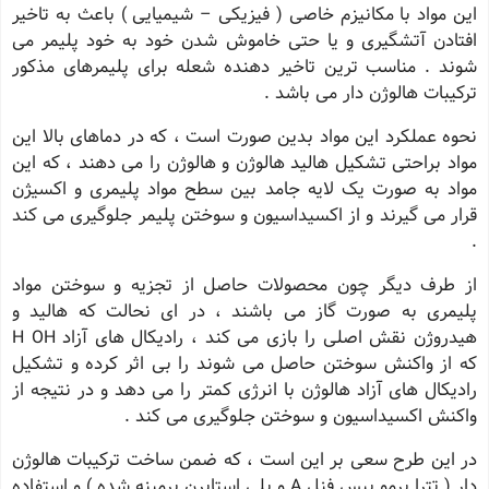
این مواد با مکانیزم خاصی ( فیزیکی – شیمیایی ) باعث به تاخیر
افتادن آتشگیری و یا حتی خاموش شدن خود به خود پلیمر می
شوند . مناسب ترین تاخیر دهنده شعله برای پلیمرهای مذکور
ترکیبات هالوژن دار می باشد .
نحوه عملکرد این مواد بدین صورت است ، که در دماهای بالا این
مواد براحتی تشکیل هالید هالوژن و هالوژن را می دهند ، که این
مواد به صورت یک لایه جامد بین سطح مواد پلیمری و اکسیژن
قرار می گیرند و از اکسیداسیون و سوختن پلیمر جلوگیری می کند
.
از طرف دیگر چون محصولات حاصل از تجزیه و سوختن مواد
پلیمری به صورت گاز می باشند ، در ای نحالت که هالید و
هیدروژن نقش اصلی را بازی می کند ، رادیکال های آزاد H OH
که از واکنش سوختن حاصل می شوند را بی اثر کرده و تشکیل
رادیکال های آزاد هالوژن با انرژی کمتر را می دهد و در نتیجه از
واکنش اکسیداسیون و سوختن جلوگیری می کند .
در این طرح سعی بر این است ، که ضمن ساخت ترکیبات هالوژن
دار ( تترا برمو بیس فنل A و پلی استایرن برمینه شده ) و استفاده