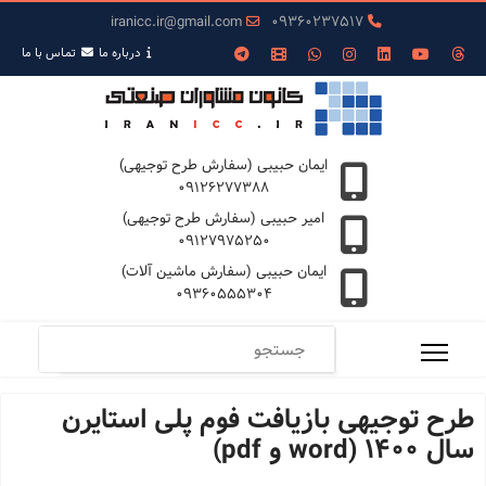
iranicc.ir@gmail.com
09360237517
درباره ما
تمـاس با ما
ایمان حبیبی (سفارش طرح توجیهی)
09126277388
امیر حبیبی (سفارش طرح توجیهی)
09127975250
ایمان حبیبی (سفارش ماشین آلات)
09360555304
طرح توجیهی بازیافت فوم پلی استایرن
سال 1400 (word و pdf)