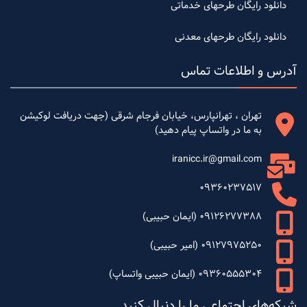
دانلود رایگان طرحهای خدماتی
دانلود رایگان طرحهای معدنی
آدرس و اطلاعات تماس
تهران ، تهرانپارس، خیابان فرجام شرقی (جهت دریافت لوکیشن
به ما در واتساپ پیام دهید)
iranicc.ir@gmail.com
09360237517
09126277388 (ایمان حبیبی)
09127975250 (امیر حبیبی)
09360555304 (ایمان حبیبی واتساپ)
شبکه‌های اجتماعی ما را دنبال کنید