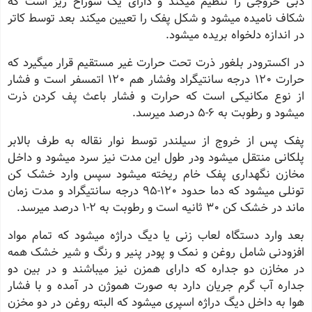
دبی خروجی را تنظیم میکند و دارای یک سوراخ ریز است که
شکاف نامیده میشود و شکل پفک را تعیین میکند بعد توسط کاتر
در اندازه دلخواه بریده میشود.
در اکسترودر بلغور ذرت تحت حرارت غیر مستقیم قرار میگیرد که
حرارت 120 درجه سانتیگراد وفشار هم 120 اتمسفر است و فشار
از نوع مکانیکی است که حرارت و فشار باعث پف کردن ذرت
میشود و رطوبت به 6-5 درصد میرسد.
پفک پس از خروج از سیلندر توسط نوار نقاله به طرف بالابر
پلکانی منتقل میشود ودر طول این مدت نیز سرد میشود و داخل
مخازن نگهداری پفک خام ریخته میشود سپس وارد خشک کن
تونلی میشود که دما حدود 120-95 درجه سانتیگراد و مدت زمان
ماند در خشک کن 30 ثانیه است و رطوبت به 2-1 درصد میرسد.
بعد وارد دستگاه لعاب زنی یا دیگ دراژه میشود که تمام مواد
افزودنی شامل روغن و نمک و پودر پنیر و رنگ و شیر خشک همه
در مخازن دو جداره که دارای همزن نیز میباشند و در بین دو
جداره آب گرم جریان دارد به صورت هموژن در آمده و با فشار
هوا به داخل دیگ دراژه اسپری میشود که البته روغن در دو مخزن