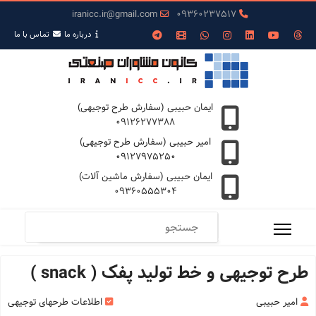
iranicc.ir@gmail.com
09360237517
درباره ما
تمـاس با ما
ایمان حبیبی (سفارش طرح توجیهی)
09126277388
امیر حبیبی (سفارش طرح توجیهی)
09127975250
ایمان حبیبی (سفارش ماشین آلات)
09360555304
طرح توجیهی و خط تولید پفک ( snack )
امیر حبیبی
اطلاعات طرحهای توجیهی