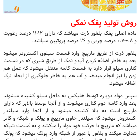
روش تولید پفک نمکی
ماده اصلی پفک بلغور ذرت میباشد که دارای 12-11 درصد رطوبت
و 0.8-0.7 درصد چربی و 26 درصد پروتیین میباشد.
بلغور ذرت از طریق مارپیچ وارد قسمت سیلوی اکسترودر میشود
بعد به خاطر اضافه کردن آب و نمک از طریق شیری که در قسمت
کناری سیلو قرار دارد به قسمت کاسه منتقل میشود که عمل هم
زدن را نیز انجام میدهد و آب هم به خاطر جلوگیری از ایجاد ترک
اضافه میشود.
سپس مواد دوباره توسط هلیکس به داخل سیلو کشیده میشوند
بعد وارد کاسه دوم کناری میشوند و از آنجا توسط بالابر که دارای
مارپیچ است به بالا کشیده میشود و از آنجا وارد سیلندر
اکسترودر میشود که سیلندر حاوی مارپیچ و پولک و شبکه و کاتر
میباشد که مارپیچ با حرکت خود مواد را میکشد و به قسمت شبکه
هدایت میکند و بلغور با عبور از شبکه وارد پولک میشود که پولک