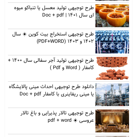
طرح توجیهی تولید معسل یا تنباکو میوه
ای سال 1401 | Doc + pdf
طرح توجیهی استخراج بیت کوین ☀️ سال
1402 و 1403 (PDF+WORD)
طرح توجیهی تولید آجر سفالی سال 1400 +
کامفار ( Word و Pdf )
دانلود طرح توجیهی احداث مینی پالایشگاه
یا مینی ریفاینری با کامفار Doc + pdf
طرح توجیهی تالار پذیرایی و باغ تالار
عروسی ☀️ pdf + word