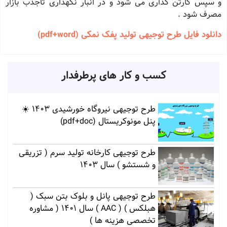
و سپس کارتن گذاری می شود و در انبار نگهداری تاجذب بازار
مصرف شود .
دانلود فایل طرح توجیهی تولید پفک نمکی (pdf+word)
کسب و کار های پرطرفدار
طرح توجیهی نیروگاه خورشیدی 1403 ☀️
پنل مونوکریستال (pdf+doc)
طرح توجیهی کارخانه تولید سرم ( تزریقی
و شستشو ) سال 1403
طرح توجیهی پانل و بلوک بتن سبک (
هبلکس ) ( AAC ) سال 1401 ( مشاوره
تخصصی هزینه ها )