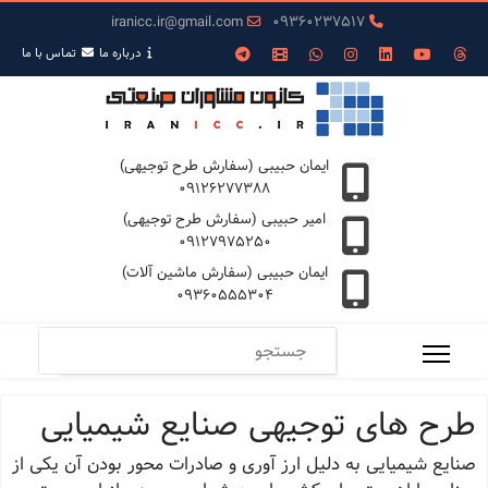
iranicc.ir@gmail.com
09360237517
درباره ما
تمـاس با ما
ایمان حبیبی (سفارش طرح توجیهی)
09126277388
امیر حبیبی (سفارش طرح توجیهی)
09127975250
ایمان حبیبی (سفارش ماشین آلات)
09360555304
طرح های توجیهی صنایع شیمیایی
صنایع شیمیایی به دلیل ارز آوری و صادرات محور بودن آن یکی از