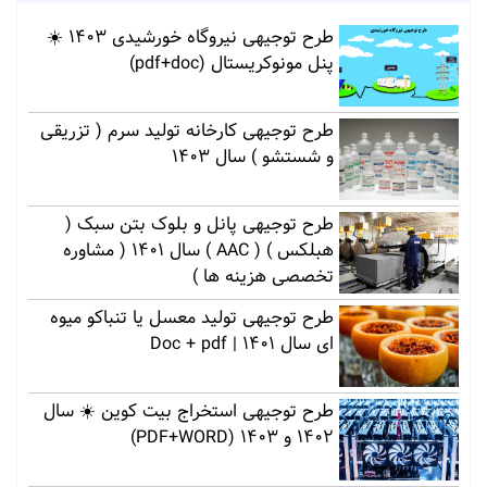
طرح توجیهی نیروگاه خورشیدی 1403 ☀️
پنل مونوکریستال (pdf+doc)
طرح توجیهی کارخانه تولید سرم ( تزریقی
و شستشو ) سال 1403
طرح توجیهی پانل و بلوک بتن سبک (
هبلکس ) ( AAC ) سال 1401 ( مشاوره
تخصصی هزینه ها )
طرح توجیهی تولید معسل یا تنباکو میوه
ای سال 1401 | Doc + pdf
طرح توجیهی استخراج بیت کوین ☀️ سال
1402 و 1403 (PDF+WORD)