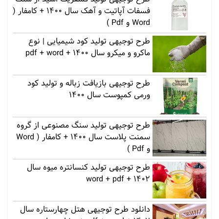
فسفات آپاتیت و آهک سال 1400 + کامفار (
Word و Pdf )
طرح توجیهی تولید کود شیمیایی | نوع
ماکرو و میکرو سال 1400 + pdf + word
طرح توجیهی بازیافت زباله و تولید کود
ورمی کمپوست سال 1400
طرح توجیهی تولید سنگ مصنوعی از گروه
سمنت پلاست سال 1400 + کامفار ( Word
و Pdf )
طرح توجیهی تولید کنسانتره میوه سال
1402 + word + pdf
دانلود طرح توجیهی هتل چهارستاره سال