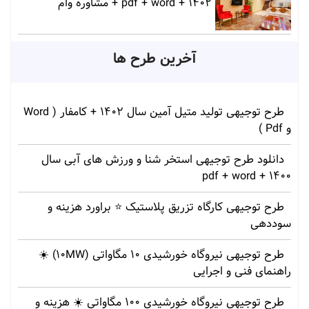
1402 + pdf + word + مشاوره وام
آخرین طرح ها
طرح توجیهی تولید متیل آمین سال 1402 + کامفار ( Word
و Pdf )
دانلود طرح توجیهی استخر شنا و ورزش های آبی سال
1400 + pdf + word
طرح توجیهی کارگاه تزریق پلاستیک ⭐ براورد هزینه و
سوددهی
طرح توجیهی نیروگاه خورشیدی 10 مگاواتی (10MW) ☀️
راهنمای فنی و اجرایی
طرح توجیهی نیروگاه خورشیدی 100 مگاواتی ☀️ هزینه‌ و