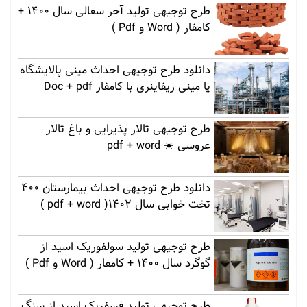
طرح توجیهی تولید آجر سفالی سال 1400 +
کامفار ( Word و Pdf )
دانلود طرح توجیهی احداث مینی پالایشگاه
یا مینی ریفاینری با کامفار Doc + pdf
طرح توجیهی تالار پذیرایی و باغ تالار
عروسی ☀️ pdf + word
دانلود طرح توجیهی احداث بیمارستان 400
تخت خوابی سال 1402( pdf + word )
طرح توجیهی تولید سولفوریک اسید از
گوگرد سال 1400 + کامفار ( Word و Pdf )
طرح توجیهی تولید فسفریک اسید از سنگ