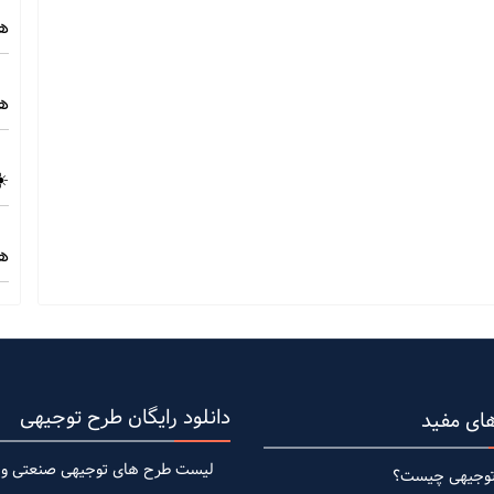
هز
هز
☀️
هز
دانلود رایگان طرح توجیهی
ای مفید
لیست طرح های توجیهی صنعتی وی
وجیهی چیست؟