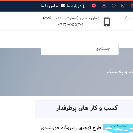
درباره ما
تمـاس با ما
یهی)
ایمان حبیبی (سفارش ماشین آلات)
09360555304
ک و پلاستیک
کسب و کار های پرطرفدار
طرح توجیهی نیروگاه خورشیدی