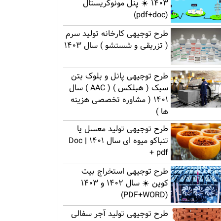
1403 ☀️ پنل مونوکریستال
(pdf+doc)
طرح توجیهی کارخانه تولید سرم
( تزریقی و شستشو ) سال 1403
طرح توجیهی پانل و بلوک بتن
سبک ( هبلکس ) ( AAC ) سال
1401 ( مشاوره تخصصی هزینه
ها )
طرح توجیهی تولید معسل یا
تنباکو میوه ای سال 1401 | Doc
+ pdf
طرح توجیهی استخراج بیت
کوین ☀️ سال 1402 و 1403
(PDF+WORD)
طرح توجیهی تولید آجر سفالی