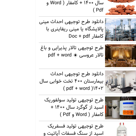
سال 1400 + کامفار ( Word و
Pdf )
دانلود طرح توجیهی احداث مینی
پالایشگاه یا مینی ریفاینری با
کامفار Doc + pdf
طرح توجیهی تالار پذیرایی و باغ
تالار عروسی ☀️ pdf + word
دانلود طرح توجیهی احداث
بیمارستان 400 تخت خوابی سال
1402( pdf + word )
طرح توجیهی تولید سولفوریک
اسید از گوگرد سال 1400 +
کامفار ( Word و Pdf )
طرح توجیهی تولید فسفریک
اسید از سنگ فسفات آپاتیت و