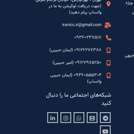
ویژه
(جهت دریافت لوکیشن به ما در
واتساپ پیام دهید)
iranicc.ir@gmail.com
09360237517
09126277388 (ایمان حبیبی)
جیهی
09127975250 (امیر حبیبی)
09360555304 (ایمان حبیبی
واتساپ)
شبکه‌های اجتماعی ما را دنبال
کنید
Linkedin
Instagram
Whatsapp
Aparat
Telegram
Youtube