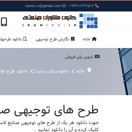
iranicc.ir@gmail.com
09360237517
خانه
نگارش طرح توجیهی
دانلود طرحها
تدوین پلن فروش
خانه
دانلودستان سایت
دانلود طرح ها
طرح های توجیهی صنا
جهت دانلود هر یک از طرح های توجیهی صنایع لاست
کلیک کرده و آن را دانلود نمایید .