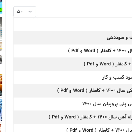
نمایش #
نه و سوددهی
Pd )
Wor و Pdf )
لی پروپیلن سال 1400
ار ( Word و Pdf )
Pdf )