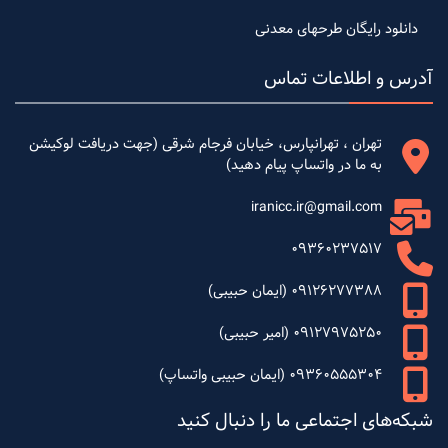
دانلود رایگان طرحهای معدنی
آدرس و اطلاعات تماس
تهران ، تهرانپارس، خیابان فرجام شرقی (جهت دریافت لوکیشن
به ما در واتساپ پیام دهید)
iranicc.ir@gmail.com
09360237517
09126277388 (ایمان حبیبی)
09127975250 (امیر حبیبی)
09360555304 (ایمان حبیبی واتساپ)
شبکه‌های اجتماعی ما را دنبال کنید