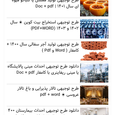
طرح توجیهی تولید معسل یا تنباکو میوه
ای سال 1401 | Doc + pdf
طرح توجیهی استخراج بیت کوین ☀️ سال
1402 و 1403 (PDF+WORD)
طرح توجیهی تولید آجر سفالی سال 1400 +
کامفار ( Word و Pdf )
دانلود طرح توجیهی احداث مینی پالایشگاه
یا مینی ریفاینری با کامفار Doc + pdf
طرح توجیهی تالار پذیرایی و باغ تالار
عروسی ☀️ pdf + word
دانلود طرح توجیهی احداث بیمارستان 400