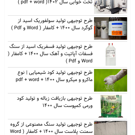
تخت خوابی سال 1402( pdf + word )
طرح توجیهی تولید سولفوریک اسید از
گوگرد سال 1400 + کامفار ( Word و Pdf )
طرح توجیهی تولید فسفریک اسید از سنگ
فسفات آپاتیت و آهک سال 1400 + کامفار (
Word و Pdf )
طرح توجیهی تولید کود شیمیایی | نوع
ماکرو و میکرو سال 1400 + pdf + word
طرح توجیهی بازیافت زباله و تولید کود
ورمی کمپوست سال 1400
طرح توجیهی تولید سنگ مصنوعی از گروه
سمنت پلاست سال 1400 + کامفار ( Word