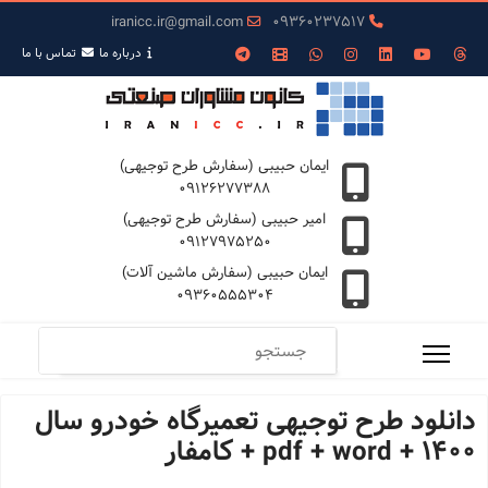
iranicc.ir@gmail.com
09360237517
درباره ما
تمـاس با ما
ایمان حبیبی (سفارش طرح توجیهی)
09126277388
امیر حبیبی (سفارش طرح توجیهی)
09127975250
ایمان حبیبی (سفارش ماشین آلات)
09360555304
دانلود طرح توجیهی تعمیرگاه خودرو سال
1400 + pdf + word + کامفار