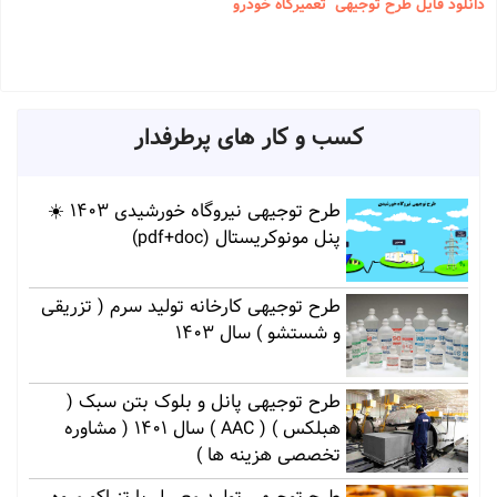
دانلود فایل طرح توجیهی تعمیرگاه خودرو
کسب و کار های پرطرفدار
طرح توجیهی نیروگاه خورشیدی 1403 ☀️
پنل مونوکریستال (pdf+doc)
طرح توجیهی کارخانه تولید سرم ( تزریقی
و شستشو ) سال 1403
طرح توجیهی پانل و بلوک بتن سبک (
هبلکس ) ( AAC ) سال 1401 ( مشاوره
تخصصی هزینه ها )