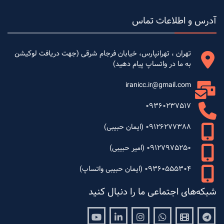
آدرس و اطلاعات تماس
تهران ، تهرانپارس، خیابان فرجام شرقی (جهت دریافت لوکیشن
به ما در واتساپ پیام دهید)
iranicc.ir@gmail.com
09360237517
09126277388 (ایمان حبیبی)
09127975250 (امیر حبیبی)
09360555304 (ایمان حبیبی واتساپ)
شبکه‌های اجتماعی ما را دنبال کنید
Youtube
Linkedin
Instagram
Whatsapp
Aparat
Telegram