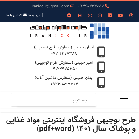
iranicc.ir@gmail.com
09360237517
درباره ما
تمـاس با ما
ایمان حبیبی (سفارش طرح توجیهی)
09126277388
امیر حبیبی (سفارش طرح توجیهی)
09127975250
ایمان حبیبی (سفارش ماشین آلات)
09360555304
طرح توجیهی فروشگاه اینترنتی مواد غذایی
و پوشاک سال 1401 (pdf+word)