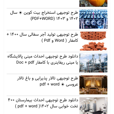
طرح توجیهی استخراج بیت کوین ☀️ سال
1402 و 1403 (PDF+WORD)
طرح توجیهی تولید آجر سفالی سال 1400 +
کامفار ( Word و Pdf )
دانلود طرح توجیهی احداث مینی پالایشگاه
یا مینی ریفاینری با کامفار Doc + pdf
طرح توجیهی تالار پذیرایی و باغ تالار
عروسی ☀️ pdf + word
دانلود طرح توجیهی احداث بیمارستان 400
تخت خوابی سال 1402( pdf + word )