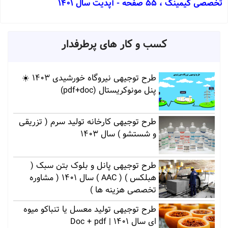
تخصصی گیمینگ ، 55 صفحه - آپدیت سال 1401
کسب و کار های پرطرفدار
طرح توجیهی نیروگاه خورشیدی 1403 ☀️
پنل مونوکریستال (pdf+doc)
طرح توجیهی کارخانه تولید سرم ( تزریقی
و شستشو ) سال 1403
طرح توجیهی پانل و بلوک بتن سبک (
هبلکس ) ( AAC ) سال 1401 ( مشاوره
تخصصی هزینه ها )
طرح توجیهی تولید معسل یا تنباکو میوه
ای سال 1401 | Doc + pdf