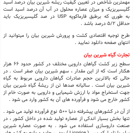
مهمترین شاخص در تعیین کیفیت ریشه شیرین بیان درصد اسید
گلیسیریزیک و میزان عصاره محلول در آب آن درصد اسید است
به طوری که برطبق فارماکوپه USP در صد گلیسیریزیک باید
حداقل 5/2 درصد باشد .
طرح توجیه اقتصادی کشت و پرورش شیرین بیان را میتوانید از
انتهای صفحه دانلود نمایید .
تجارت گیاه شیرین بیان
سطح زیر کشت گیاهان دارویی مختلف در کشور حدود 66 هزار
هکتار است که از این مقدار ، سهم شیرین بیان صفر است . در
حالی که بالاترین حجم صادرات گیاهان دارویی مربوط به گیاه
شیرین بیان است . سالیانه صدها تن از ریشۀ گیاه شیرین بیان
جهت استخراج مواد با ارزش شیمیایی و دارویی به صورت خام از
کشور خارج می شود و فرآورده های آن به کشور وارد می شود .
از آن در کشورهای پیشرفته دنیا 500 نوع فرآورده تولید می شود .
تنها بخش بسیار اندکی از عصاره تولید شده در داخل کشور ، در
صنعت داروسازی استفاده می شود . به صورت عصاره شیرین
بیان با نام لیکوریس ( Licorice ) پودر ، جامد و مایع به کشورهای