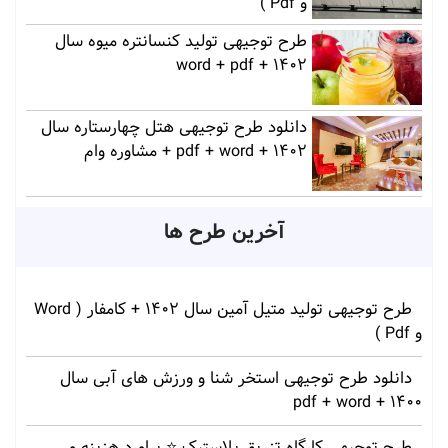
و Pdf )
طرح توجیهی تولید کنسانتره میوه سال
1402 + word + pdf
دانلود طرح توجیهی هتل چهارستاره سال
1402 + pdf + word + مشاوره وام
آخرین طرح ها
طرح توجیهی تولید متیل آمین سال 1402 + کامفار ( Word
و Pdf )
دانلود طرح توجیهی استخر شنا و ورزش های آبی سال
1400 + pdf + word
طرح توجیهی کارگاه تزریق پلاستیک ⭐ براورد هزینه و