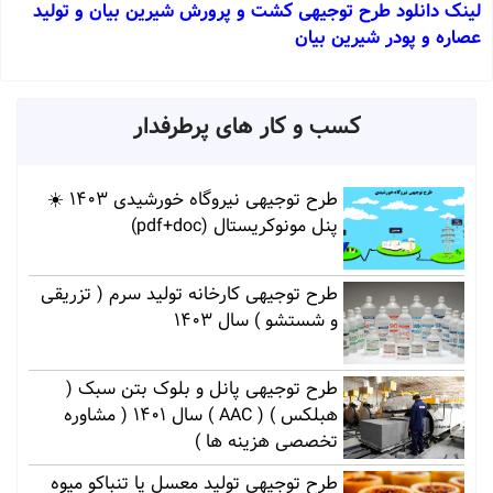
لینک دانلود طرح توجیهی کشت و پرورش شیرین بیان و تولید
عصاره و پودر شیرین بیان
کسب و کار های پرطرفدار
طرح توجیهی نیروگاه خورشیدی 1403 ☀️
پنل مونوکریستال (pdf+doc)
طرح توجیهی کارخانه تولید سرم ( تزریقی
و شستشو ) سال 1403
طرح توجیهی پانل و بلوک بتن سبک (
هبلکس ) ( AAC ) سال 1401 ( مشاوره
تخصصی هزینه ها )
طرح توجیهی تولید معسل یا تنباکو میوه