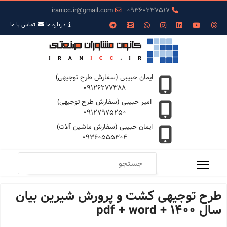
iranicc.ir@gmail.com
09360237517
درباره ما
تمـاس با ما
ایمان حبیبی (سفارش طرح توجیهی)
09126277388
امیر حبیبی (سفارش طرح توجیهی)
09127975250
ایمان حبیبی (سفارش ماشین آلات)
09360555304
طرح توجیهی کشت و پرورش شیرین بیان
سال 1400 + pdf + word