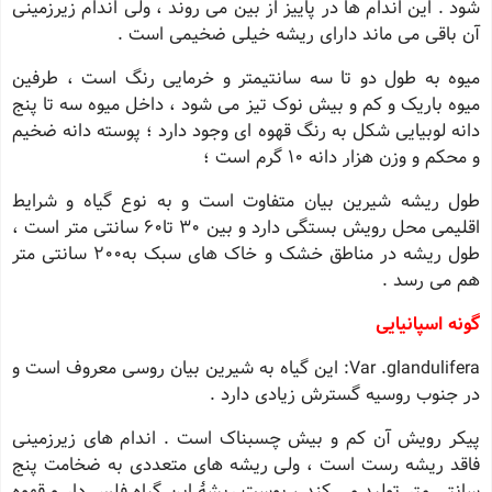
شود . این اندام ها در پاییز از بین می روند ، ولی اندام زیرزمینی
آن باقی می ماند دارای ریشه خیلی ضخیمی است .
میوه به طول دو تا سه سانتیمتر و خرمایی رنگ است ، طرفین
میوه باریک و کم و بیش نوک تیز می شود ، داخل میوه سه تا پنج
دانه لوبیایی شکل به رنگ قهوه ای وجود دارد ؛ پوسته دانه ضخیم
و محکم و وزن هزار دانه 10 گرم است ؛
طول ریشه شیرین بیان متفاوت است و به نوع گیاه و شرایط
اقلیمی محل رویش بستگی دارد و بین 30 تا60 سانتی متر است ،
طول ریشه در مناطق خشک و خاک های سبک به200 سانتی متر
هم می رسد .
گونه اسپانیایی
Var .glandulifera: این گیاه به شیرین بیان روسی معروف است و
در جنوب روسیه گسترش زیادی دارد .
پیکر رویش آن کم و بیش چسبناک است . اندام های زیرزمینی
فاقد ریشه رست است ، ولی ریشه های متعددی به ضخامت پنج
سانتی متر تولید می کند ، پوست ریشۀ این گیاه فلس دار و قهوه