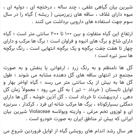
شیرین بیان گیاهی علفی ، چند ساله ، درختچه ای ، دولپه ای ،
میوه دارای غلاف ، ساقه های زیرزمینی ( ریشه ) گیاه را در سال
سوم جهت استفاده های دارویی برداشت می کنند .
ارتفاع این گیاه متفاوت و بین 100 تا 200 سانتی متر است ؛ گیاه
دارای شاخ و برگ های انبوه و فراوان است ؛ برگ ها مرکب و دارای
چهار تا هفت جفت برگچه و یک برگچه انتهایی است ، رنگ برگچه
ها سبز تیره است ؛
گل ها نامنظم و به رنگ زرد ، ارغوانی یا بنفش و به صورت
مجتمع در انتهای ساقه های گل دهنده مشابه می شوند ؛ طول
گل ها به بیش از یک سانتی متر می رسد ؛ گیاه اواخر بهار و
اوایل تابستان ( خرداد – تیر ) به گل می رود ؛ معمولاً زمان گل
دهی ، اردیبهشت تا خرداد است ، گل آذین خوشه ، گل ها دارای
دمگلی بسیارکوتاه ، برگ ها مرکب شانه ای فرد ، کرکدار ، سرنیزه
ای و لوزوی تخم مرغی ، واریته ویولاسه Violaceae شیرین بیان
ایرانی که بیش تر مناطق ایران به صورت خودرو است .
هر سال رشد اندام های رویشی گیاه از اوایل فروردین شروع می