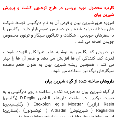
کاربرد محصول مورد بررسی در طرح توجیهی کشت و پرورش
شیرین بیان
امروزه عرق شیرین بیان و قرص آن به نام د-رگلیس توسط شرکت
های مختلف تولید شده و در دسترس عموم قرار دارد . رگلیس را
به سقزهای جویدنی ، شکلات و تنباکوی سیگار و توتون مخصوص
جویدن اضافه می کند .
در صورتی که رگلیس به نوشابه های غیرالکلی افزوده شود ،
قدرت کف کنندگی آن ها افزایش می دهد و طعم آن ها را بهتر
می کند ، همچنین ریشه شیرین بیان به عنوان طعم دهنده
سیگارهای برگ نیز استفاده می شود .
داروهای ساخته شده از گیاه شیرین بیان
از گیاه شیرین بیان به صورت تک در ساخت داروی د-رگلیس و به
صورت ترکیبی در ساخت داروهای التادین D-Reglis (رگلیس)
Rasin (رازین) Enoxolon eglis Moattar ( رگلیسیدین)
Reglisidin ( شیرینوش) Althadin ( انوکسولون) .(منتازین)
Menthazin Masumint (ماسومنت) Masumint (معطرو)