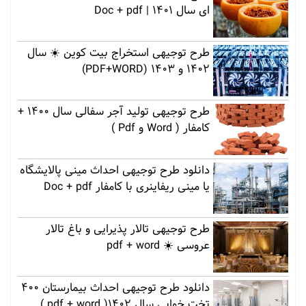
ای سال 1401 | Doc + pdf
طرح توجیهی استخراج بیت کوین ☀️ سال
1402 و 1403 (PDF+WORD)
طرح توجیهی تولید آجر سفالی سال 1400 +
کامفار ( Word و Pdf )
دانلود طرح توجیهی احداث مینی پالایشگاه
یا مینی ریفاینری با کامفار Doc + pdf
طرح توجیهی تالار پذیرایی و باغ تالار
عروسی ☀️ pdf + word
دانلود طرح توجیهی احداث بیمارستان 400
تخت خوابی سال 1402( pdf + word )