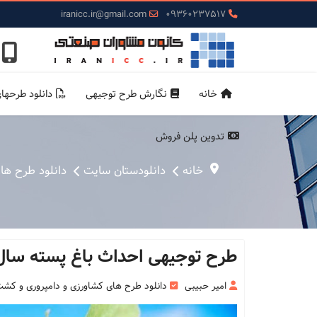
iranicc.ir@gmail.com
09360237517
خانه
نگارش طرح توجیهی
دانلود طرحها
تدوین پلن فروش
خانه
دانلودستان سایت
دانلود طرح ها
طرح توجیهی احداث باغ پسته سال 1400 + Word + PDF + کامف
امیر حبیبی
دانلود طرح های کشاورزی و دامپروری و کش