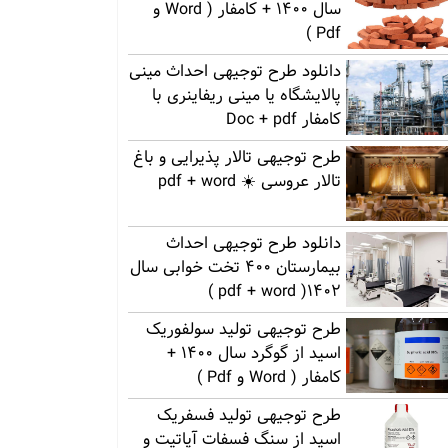
سال 1400 + کامفار ( Word و
Pdf )
دانلود طرح توجیهی احداث مینی
پالایشگاه یا مینی ریفاینری با
کامفار Doc + pdf
طرح توجیهی تالار پذیرایی و باغ
تالار عروسی ☀️ pdf + word
دانلود طرح توجیهی احداث
بیمارستان 400 تخت خوابی سال
1402( pdf + word )
طرح توجیهی تولید سولفوریک
اسید از گوگرد سال 1400 +
کامفار ( Word و Pdf )
طرح توجیهی تولید فسفریک
اسید از سنگ فسفات آپاتیت و