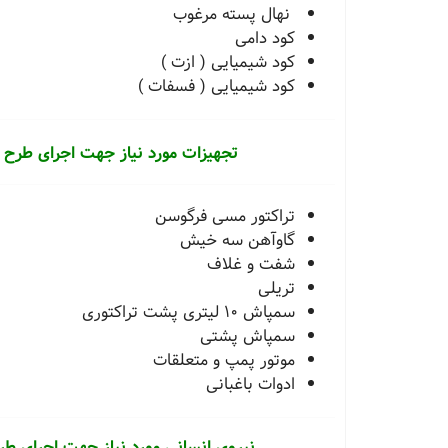
نهال پسته مرغوب
کود دامی
کود شیمیایی ( ازت )
کود شیمیایی ( فسفات )
تجهیزات مورد نیاز جهت اجرای طرح
تراکتور مسی فرگوسن
گاوآهن سه خیش
شفت و غلاف
تریلی
سمپاش 10 لیتری پشت تراکتوری
سمپاش پشتی
موتور پمپ و متعلقات
ادوات باغبانی
نیروی انسانی مورد نیاز جهت اجرای 