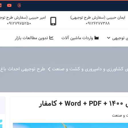
ایمان حبیبی (سفارش طرح توجیهی)
امیر حبیبی (سفارش طرح توج
09127975250
09126277388
ی توجیهی
واردات ماشین آلات
تدوین مطالعات بازار
ی کشاورزی و دامپروری و کشت و صنعت
طرح توجیهی احداث باغ پسته سال 1400 + F
ار
ت و صنعت