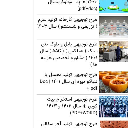
1403 ☀️ پنل مونوکریستال
(pdf+doc)
طرح توجیهی کارخانه تولید سرم
( تزریقی و شستشو ) سال 1403
طرح توجیهی پانل و بلوک بتن
سبک ( هبلکس ) ( AAC ) سال
1401 ( مشاوره تخصصی هزینه
ها )
طرح توجیهی تولید معسل یا
تنباکو میوه ای سال 1401 | Doc
+ pdf
طرح توجیهی استخراج بیت
کوین ☀️ سال 1402 و 1403
(PDF+WORD)
طرح توجیهی تولید آجر سفالی