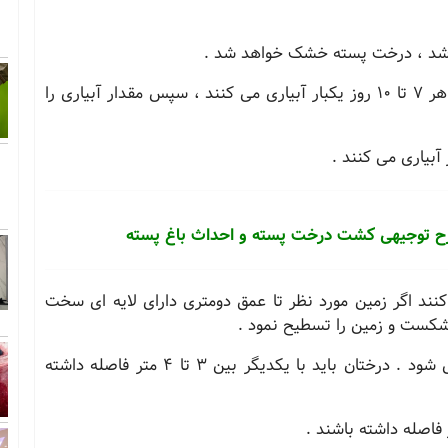
باشد ، درخت پسته خشک خواهد شد .
معمولا در 2 تا 3 سال اول کاشت پسته ، آن ها را هر 7 تا 10 روز یکبار آبیاری می کنند ، سپس مقدار آبیاری را
رح توجیهی کشت درخت پسته و احداث باغ پسته
د اگر زمین مورد نظر تا عمق دومتری دارای لایه ای سخت
 شکست و زمین را تسطیح نمود .
سپس موقعیت های اصلی و فرعی باغ مشخص می شود . درختان باید با یکدیگر بین 3 تا 4 متر فاصله داشته