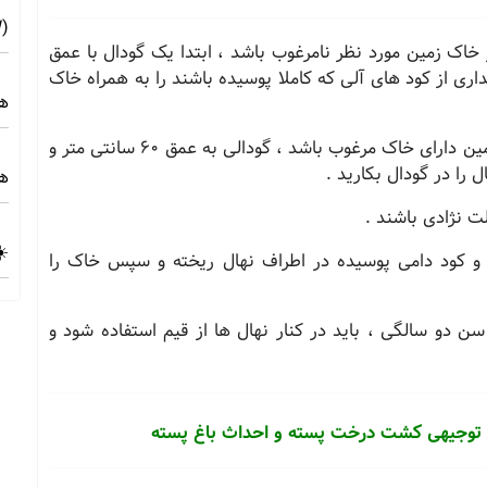
(10MW) ☀️ راهنمای فنی و اجرایی
 خاک زمین مورد نظر نامرغوب باشد ، ابتدا یک گودال با عمق
مایید ، سپس مقداری از کود های آلی که کاملا پوسیده باشند را به همراه خاک
هز
سپس نهال را در گودال بکارید . اما در صورتی که زمین دارای خاک مرغوب باشد ، گودالی به عمق 60 سانتی متر و
هز
لت نژادی باشند .
☀️
و کود دامی پوسیده در اطراف نهال ریخته و سپس خاک را
ن دو سالگی ، باید در کنار نهال ها از قیم استفاده شود و
رح توجیهی کشت درخت پسته و احداث باغ پسته