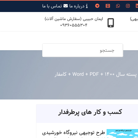
درباره ما
تمـاس با ما
یهی)
ایمان حبیبی (سفارش ماشین آلات)
09360555304
Word + PD + کامفار
کسب و کار های پرطرفدار
طرح توجیهی نیروگاه خورشیدی