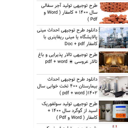
طرح توجیهی تولید آجر سفالی
سال 1400 + کامفار ( Word و
Pdf )
دانلود طرح توجیهی احداث مینی
پالایشگاه یا مینی ریفاینری با
کامفار Doc + pdf
طرح توجیهی تالار پذیرایی و باغ
تالار عروسی ☀️ pdf + word
دانلود طرح توجیهی احداث
بیمارستان 400 تخت خوابی سال
1402( pdf + word )
طرح توجیهی تولید سولفوریک
اسید از گوگرد سال 1400 +
کامفار ( Word و Pdf )