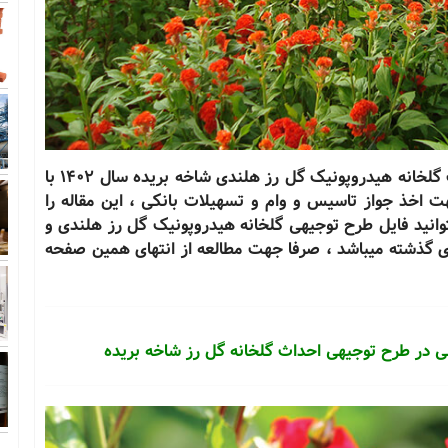
جهت سفارش مطالعات بازار و طرح توجیهی احداث گلخانه هیدروپونیک گل رز هلندی شاخه بریده سال 1402 با
ر کامفار به صورت فایل word و pdf ، جهت اخذ جواز تاسیس و وام و تسهیلات بانکی ، این مقاله را
وانید فایل طرح توجیهی گلخانه هیدروپونیک گل رز هلندی و
ای گذشته میباشد ، صرفا جهت مطالعه از انتهای همین صفحه
 در طرح توجیهی احداث گلخانه گل رز شاخه بریده