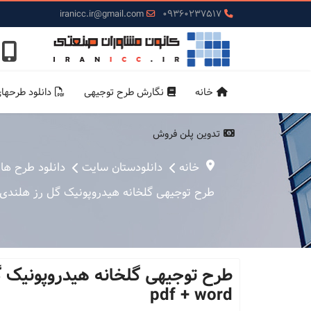
iranicc.ir@gmail.com
09360237517
خانه
نگارش طرح توجیهی
دانلود طرحها
تدوین پلن فروش
خانه
دانلودستان سایت
دانلود طرح ها
طرح توجیهی گلخانه هیدروپونیک گل رز هلندی شاخه بریده س
pdf + word