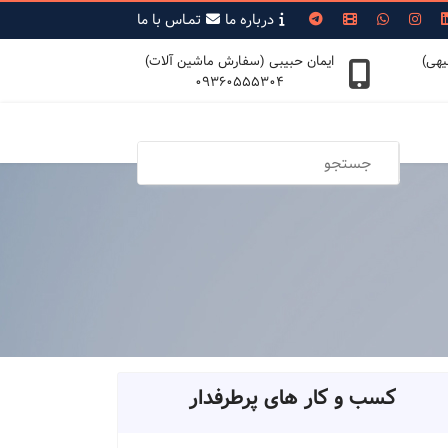
درباره ما
تمـاس با ما
یهی)
ایمان حبیبی (سفارش ماشین آلات)
09360555304
کسب و کار های پرطرفدار