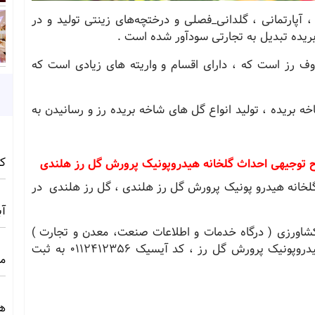
، آپارتمانی ، گلدانی_فصلی و درختچه‌های زینتی تولید و در
 بریده تبدیل به تجارتی سودآور شده است .
ف رز است که ، دارای اقسام و واریته های زیادی است که
ه بریده ، تولید انواع گل های شاخه بریده رز و رسانیدن به
کامف
 توجیهی احداث گلخانه هیدروپونیک پرورش گل رز هلندی
خانه هیدرو پونیک پرورش گل رز هلندی ، گل رز هلندی در
آبی 
شاورزی ( درگاه خدمات و اطلاعات صنعت، معدن و تجارت )
برای تولید محصول طرح توجیهی احداث گلخانه هیدروپونیک پرورش گل رز ، کد آیسیک 0112412356 به ثبت
مج
ه