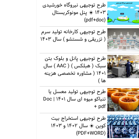
طرح توجیهی نیروگاه خورشیدی
1403 ☀️ پنل مونوکریستال
(pdf+doc)
طرح توجیهی کارخانه تولید سرم
( تزریقی و شستشو ) سال 1403
طرح توجیهی پانل و بلوک بتن
سبک ( هبلکس ) ( AAC ) سال
1401 ( مشاوره تخصصی هزینه
ها )
طرح توجیهی تولید معسل یا
تنباکو میوه ای سال 1401 | Doc
+ pdf
طرح توجیهی استخراج بیت
کوین ☀️ سال 1402 و 1403
(PDF+WORD)