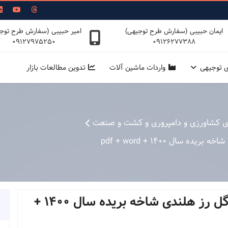
ایمان حبیبی (سفارش طرح توجیهی)
امیر حبیبی (سفارش طرح توج
09127975250
09126277388
ی توجیهی
واردات ماشین آلات
تدوین مطالعات بازار
ی کشاورزی و دامپروری و کشت و صنعت
ال 1400 + pdf + word
طرح توجیهی گلخانه هیدروپونیک گل رز هلندی شاخه بریده سال 1400 +