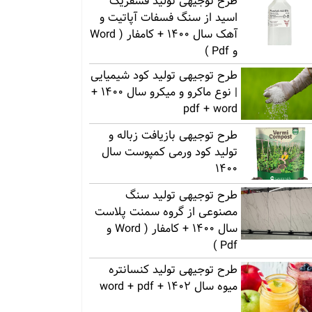
طرح توجیهی تولید فسفریک
اسید از سنگ فسفات آپاتیت و
آهک سال 1400 + کامفار ( Word
و Pdf )
طرح توجیهی تولید کود شیمیایی
| نوع ماکرو و میکرو سال 1400 +
pdf + word
طرح توجیهی بازیافت زباله و
تولید کود ورمی کمپوست سال
1400
طرح توجیهی تولید سنگ
مصنوعی از گروه سمنت پلاست
سال 1400 + کامفار ( Word و
Pdf )
طرح توجیهی تولید کنسانتره
میوه سال 1402 + word + pdf