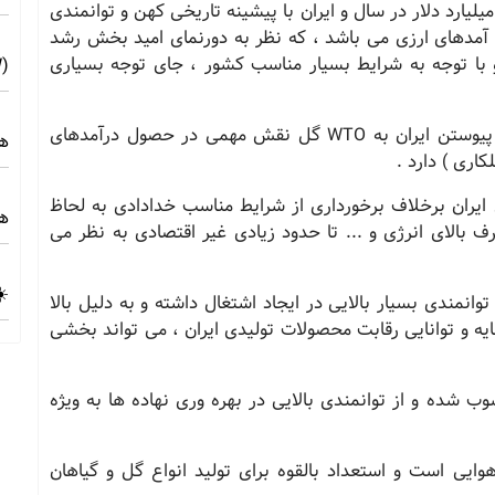
عت گل و گیاه جهان با گردش مالی بیش از 150 میلیارد دلار در سال و ایران با پیشینه تاریخی کهن و توانمندی
ر آمدهای ارزی می باشد ، که نظر به دورنمای امید بخش رشد
 با توجه به شرایط بسیار مناسب کشور ، جای توجه بسیاری
(10MW) ☀️ راهنمای فنی و اجرایی
یوستن ایران به
WTO
گل نقش مهمی در حصول درآمدهای
هز
کاری ) دارد .
یران برخلاف برخورداری از شرایط مناسب خدادادی به لحاظ
هز
بالای انرژی و ... تا حدود زیادی غیر اقتصادی به نظر می
☀️
وانمندی بسیار بالایی در ایجاد اشتغال داشته و به دلیل بالا
 و توانایی رقابت محصولات تولیدی ایران ، می تواند بخشی
 شده و از توانمندی بالایی در بهره وری نهاده ها به ویژه
وایی است و استعداد بالقوه برای تولید انواع گل و گیاهان