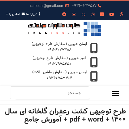
iranicc.ir@gmail.com
09360237517
درباره ما
تمـاس با ما
ایمان حبیبی (سفارش طرح توجیهی)
09126277388
امیر حبیبی (سفارش طرح توجیهی)
09127975250
ایمان حبیبی (سفارش ماشین آلات)
09360555304
طرح توجیهی کشت زعفران گلخانه ای سال
1400 + pdf + word + آموزش جامع