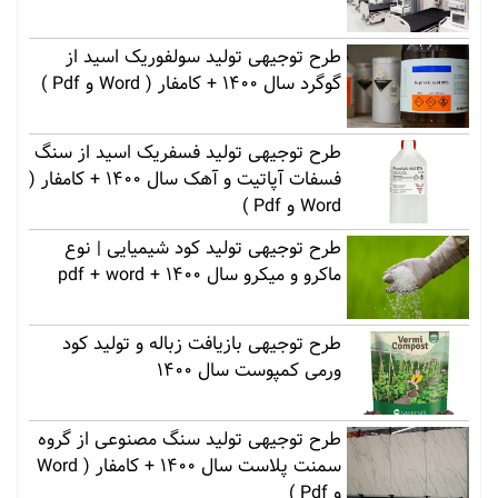
طرح توجیهی تولید سولفوریک اسید از
گوگرد سال 1400 + کامفار ( Word و Pdf )
طرح توجیهی تولید فسفریک اسید از سنگ
فسفات آپاتیت و آهک سال 1400 + کامفار (
Word و Pdf )
طرح توجیهی تولید کود شیمیایی | نوع
ماکرو و میکرو سال 1400 + pdf + word
طرح توجیهی بازیافت زباله و تولید کود
ورمی کمپوست سال 1400
طرح توجیهی تولید سنگ مصنوعی از گروه
سمنت پلاست سال 1400 + کامفار ( Word
و Pdf )