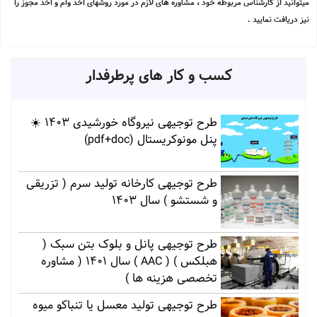
میتوانید از کارشناس مربوطه خود ، مشاوره های لازم در مورد روشهای اخذ وام و اخذ مجوز را
نیز دریافت نمایید .
کسب و کار های پرطرفدار
طرح توجیهی نیروگاه خورشیدی 1403 ☀️
پنل مونوکریستال (pdf+doc)
طرح توجیهی کارخانه تولید سرم ( تزریقی
و شستشو ) سال 1403
طرح توجیهی پانل و بلوک بتن سبک (
هبلکس ) ( AAC ) سال 1401 ( مشاوره
تخصصی هزینه ها )
طرح توجیهی تولید معسل یا تنباکو میوه