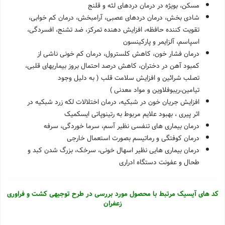
مسکن، بویژه در درمان دردهای لثه و قلنج
شادی بخش، درمان دردهای عصبی، آرامبخش، درمان کم خوابی،
تقویت کننده حافظه، افزایش دهنده تمرکز، ضد تشنج، افسردگی،
اسپاسم، آلزایمر و پارکینسون
درمان فشار خون، کاهش کلسترول، درمان کم خونی ناشی از
کمبود آهن در دختران، کاهش درصد احتمال بروز بیماریهای قلبی،
تصلب شرائین و افزایش سلامت قلب ( به دلیل وجود
تیامین،ریبوفلاوین و مواد معدنی )
افزایش جریان خون در شبکیه، درمان اختلالات لکه زرد شبکیه در
اثر پیری ، بهبود علایم مربوط به رتینوپاتی ایسکمیک
درمان بیماری های تنفسی نظیر آسم، سرما خوردگی، سرفه
درمان کوفتگی و رماتیسم بصورت استعمال خارجی
درمان بیماری هایی نظیر اسهال خونی، سرخک، بزرگ شدن کبد و
طحال و عفونت دستگاه ادراری
کد های آیسیک مرتبط با محصول مورد بررسی در طرح توجیهی کشت و فراوری
زعفران