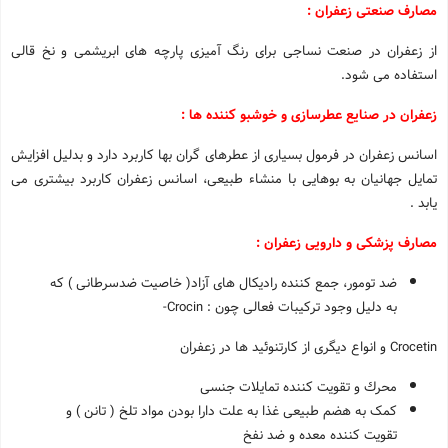
مصارف صنعتی زعفران :
از زعفران در صنعت نساجی برای رنگ آمیزی پارچه های ابریشمی و نخ قالی
استفاده می شود.
زعفران در صنایع عطرسازی و خوشبو کننده ها :
اسانس زعفران در فرمول بسیاری از عطرهای گران بها کاربرد دارد و بدلیل افزایش
تمایل جهانیان به بوهایی با منشاء طبیعی، اسانس زعفران کاربرد بیشتری می
یابد .
مصارف پزشکی و دارویی زعفران :
ضد تومور، جمع کننده رادیکال های آزاد( خاصیت ضدسرطانی ) که
به دلیل وجود ترکیبات فعالی چون :
Crocin
-
Crocetin
و انواع دیگری از کارتنوئید ها در زعفران
محرك و تقویت کننده تمایلات جنسی
کمک به هضم طبیعی غذا به علت دارا بودن مواد تلخ ( تانن ) و
تقویت کننده معده و ضد نفخ