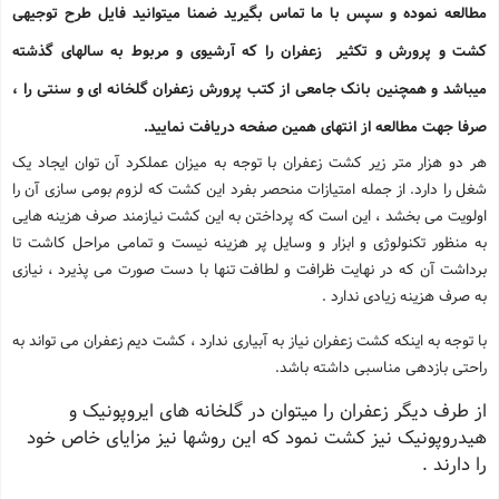
مطالعه نموده و سپس با ما تماس بگیرید ضمنا میتوانید فایل طرح توجیهی
کشت و پرورش و تکثیر زعفران
را که آرشیوی و مربوط به سالهای گذشته
میباشد و همچنین بانک جامعی از کتب پرورش زعفران گلخانه ای و سنتی را ،
صرفا جهت مطالعه از انتهای همین صفحه دریافت نمایید.
هر دو هزار متر زیر کشت زعفران با توجه به میزان عملکرد آن توان ایجاد یک
شغل را دارد. از جمله امتیازات منحصر بفرد این کشت که لزوم بومی سازی آن را
اولویت می بخشد ، این است که پرداختن به این کشت نیازمند صرف هزینه هایی
به منظور تکنولوژی و ابزار و وسایل پر هزینه نیست و تمامی مراحل کاشت تا
برداشت آن که در نهایت ظرافت و لطافت تنها با دست صورت می پذیرد ، نیازی
به صرف هزینه زیادی ندارد .
با توجه به اینکه کشت زعفران نیاز به آبیاری ندارد ، کشت دیم زعفران می تواند به
راحتی بازدهی مناسبی داشته باشد.
از طرف دیگر زعفران را میتوان در گلخانه های ایروپونیک و
هیدروپونیک نیز کشت نمود که این روشها نیز مزایای خاص خود
را دارند .