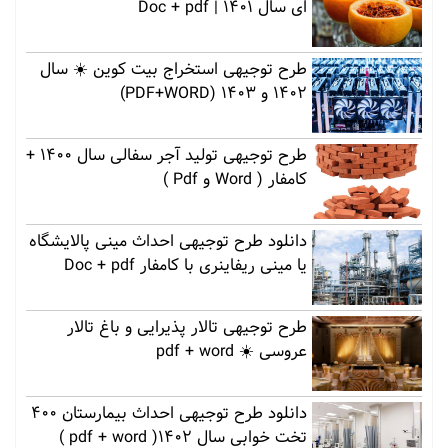
ای سال 1401 | Doc + pdf
طرح توجیهی استخراج بیت کوین ☀️ سال
1402 و 1403 (PDF+WORD)
طرح توجیهی تولید آجر سفالی سال 1400 +
کامفار ( Word و Pdf )
دانلود طرح توجیهی احداث مینی پالایشگاه
یا مینی ریفاینری با کامفار Doc + pdf
طرح توجیهی تالار پذیرایی و باغ تالار
عروسی ☀️ pdf + word
دانلود طرح توجیهی احداث بیمارستان 400
تخت خوابی سال 1402( pdf + word )