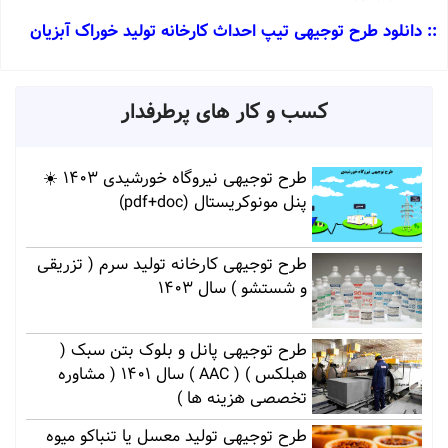
:: دانلود طرح توجیهی تیپ احداث کارخانه تولید خوراک آبزیان
کسب و کار های پرطرفدار
طرح توجیهی نیروگاه خورشیدی 1403 ☀️
پنل مونوکریستال (pdf+doc)
طرح توجیهی کارخانه تولید سرم ( تزریقی
و شستشو ) سال 1403
طرح توجیهی پانل و بلوک بتن سبک (
هبلکس ) ( AAC ) سال 1401 ( مشاوره
تخصصی هزینه ها )
طرح توجیهی تولید معسل یا تنباکو میوه