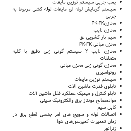
پمپ چربی سیستم توزین مایعات
سیستم گرمایش لوله ای مایعات لوله کشی مربوط به
چربی
مخازنPK-FK
مخازن تایپ
سیم بار کشویی تق
مخزن میانی PK-FK
مخازن تایپ 2 سیستم گونی زنی دفیق با کلیه
متعلقات
مخازن گونی زنی مخزن میانی
روتواسپری
سیستم توزین مایعات
تابلوی قدرت ماشین آلات
تابلو کنترل و میمیک عملکرد قفل ماشین آلات
موادمصالح مونتاژ برق والکترونیک سینی
کابل سیم
اتصالات لوله و سویچ های امر جنسی قطع برق در
زمان تعمیرات کمپرسورهای هوا
ژنراتور