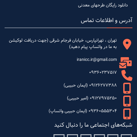
دانلود رایگان طرحهای معدنی
آدرس و اطلاعات تماس
تهران ، تهرانپارس، خیابان فرجام شرقی (جهت دریافت لوکیشن
به ما در واتساپ پیام دهید)
iranicc.ir@gmail.com
09360237517
09126277388 (ایمان حبیبی)
09127975250 (امیر حبیبی)
09360555304 (ایمان حبیبی واتساپ)
شبکه‌های اجتماعی ما را دنبال کنید