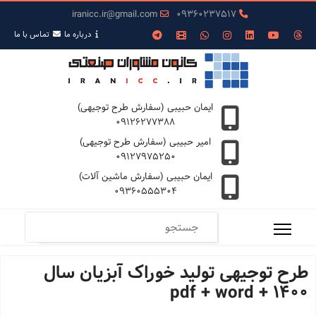
iranicc.ir@gmail.com
09360237517
درباره ما
تمـاس با ما
ایمان حبیبی (سفارش طرح توجیهی)
09126277388
امیر حبیبی (سفارش طرح توجیهی)
09127975250
ایمان حبیبی (سفارش ماشین آلات)
09360555304
طرح توجیهی تولید خوراک آبزیان سال
1400 + pdf + word