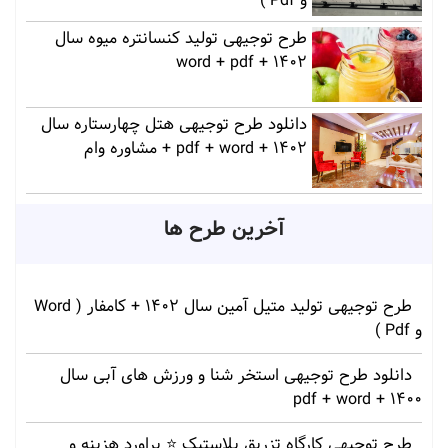
و Pdf )
طرح توجیهی تولید کنسانتره میوه سال
1402 + word + pdf
دانلود طرح توجیهی هتل چهارستاره سال
1402 + pdf + word + مشاوره وام
آخرین طرح ها
طرح توجیهی تولید متیل آمین سال 1402 + کامفار ( Word
و Pdf )
دانلود طرح توجیهی استخر شنا و ورزش های آبی سال
1400 + pdf + word
طرح توجیهی کارگاه تزریق پلاستیک ⭐ براورد هزینه و