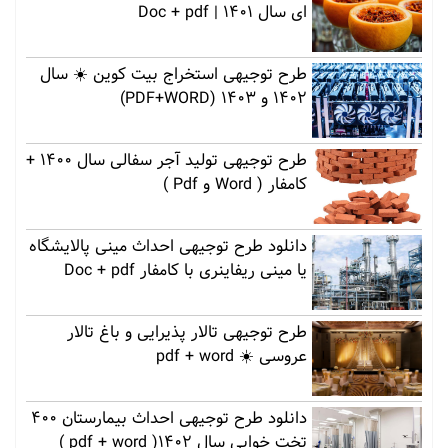
ای سال 1401 | Doc + pdf
طرح توجیهی استخراج بیت کوین ☀️ سال
1402 و 1403 (PDF+WORD)
طرح توجیهی تولید آجر سفالی سال 1400 +
کامفار ( Word و Pdf )
دانلود طرح توجیهی احداث مینی پالایشگاه
یا مینی ریفاینری با کامفار Doc + pdf
طرح توجیهی تالار پذیرایی و باغ تالار
عروسی ☀️ pdf + word
دانلود طرح توجیهی احداث بیمارستان 400
تخت خوابی سال 1402( pdf + word )