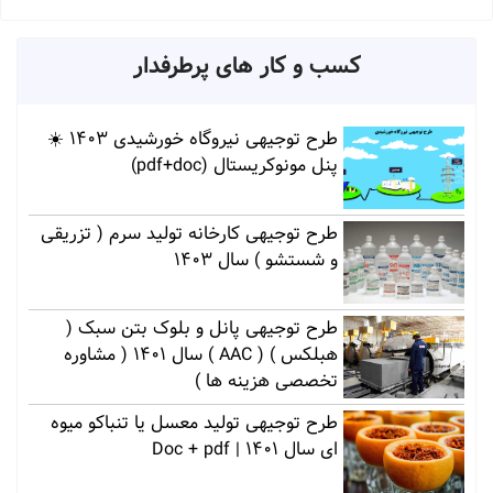
کسب و کار های پرطرفدار
طرح توجیهی نیروگاه خورشیدی 1403 ☀️
پنل مونوکریستال (pdf+doc)
طرح توجیهی کارخانه تولید سرم ( تزریقی
و شستشو ) سال 1403
طرح توجیهی پانل و بلوک بتن سبک (
هبلکس ) ( AAC ) سال 1401 ( مشاوره
تخصصی هزینه ها )
طرح توجیهی تولید معسل یا تنباکو میوه
ای سال 1401 | Doc + pdf