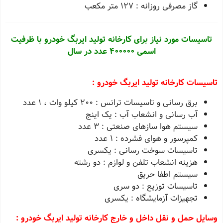
گاز مصرفی روزانه :
127
متر مکعب
تاسیسات مورد نیاز برای کارخانه تولید ایربگ خودرو با ظرفیت
اسمی 400000 عدد در سال
تاسیسات کارخانه تولید ایربگ خودرو :
برق رسانی و تاسیسات ترانس :
200
کیلو وات ،
1
عدد
آب رسانی و انشعاب آب : یک اینج
سیستم هوا سازهای صنعتی :
3
عدد
کمپرسور و هوای فشرده :
1
عدد
تاسیسات سوخت رسانی : یکسری
هزینه انشعاب تلفن و لوازم : دو رشته
سیستم اطفا حریق
تاسیسات توزیع : دو سری
تجهیزات آزمایشگاه : یکسری
وسایل حمل و نقل داخل و خارج کارخانه تولید ایربگ خودرو :