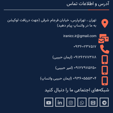
آدرس و اطلاعات تماس
تهران ، تهرانپارس، خیابان فرجام شرقی (جهت دریافت لوکیشن
به ما در واتساپ پیام دهید)
iranicc.ir@gmail.com
09360237517
09126277388 (ایمان حبیبی)
09127975250 (امیر حبیبی)
09360555304 (ایمان حبیبی واتساپ)
شبکه‌های اجتماعی ما را دنبال کنید
Youtube
Linkedin
Instagram
Whatsapp
Aparat
Telegram