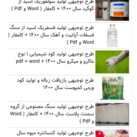
طرح توجیهی تولید سولفوریک اسید از
گوگرد سال 1400 + کامفار ( Word و Pdf )
طرح توجیهی تولید فسفریک اسید از سنگ
فسفات آپاتیت و آهک سال 1400 + کامفار (
Word و Pdf )
طرح توجیهی تولید کود شیمیایی | نوع
ماکرو و میکرو سال 1400 + pdf + word
طرح توجیهی بازیافت زباله و تولید کود
ورمی کمپوست سال 1400
طرح توجیهی تولید سنگ مصنوعی از گروه
سمنت پلاست سال 1400 + کامفار ( Word
و Pdf )
طرح توجیهی تولید کنسانتره میوه سال