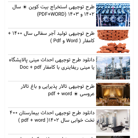
طرح توجیهی استخراج بیت کوین ☀️ سال
1402 و 1403 (PDF+WORD)
طرح توجیهی تولید آجر سفالی سال 1400 +
کامفار ( Word و Pdf )
دانلود طرح توجیهی احداث مینی پالایشگاه
یا مینی ریفاینری با کامفار Doc + pdf
طرح توجیهی تالار پذیرایی و باغ تالار
عروسی ☀️ pdf + word
دانلود طرح توجیهی احداث بیمارستان 400
تخت خوابی سال 1402( pdf + word )