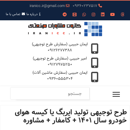
iranicc.ir@gmail.com
09360237517
درباره ما
تمـاس با ما
ایمان حبیبی (سفارش طرح توجیهی)
09126277388
امیر حبیبی (سفارش طرح توجیهی)
09127975250
ایمان حبیبی (سفارش ماشین آلات)
09360555304
طرح توجیهی تولید ایربگ یا کیسه هوای
خودرو سال 1401 + کامفار + مشاوره