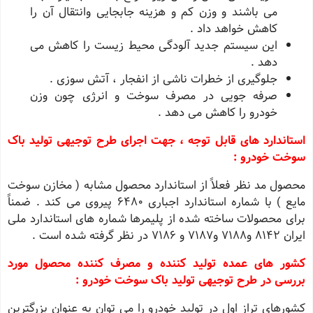
می باشند و وزن کم و هزینه جابجایی وانتقال آن را
کاهش خواهد داد .
این سیستم جدید آلودگی محیط زیست را کاهش می
دهد .
جلوگیری از خطرات ناشی از انفجار ، آتش سوزی .
صرفه جویی در مصرف سوخت و انرژی چون وزن
خودرو را کاهش می دهد .
استاندارد های قابل توجه ، جهت اجرای طرح توجیهی تولید باک
سوخت خودرو :
محصول مد نظر فعلاً از استاندارد محصول مشابه ( مخازن سوخت
مایع ) با شماره استاندارد اجباری ٦٤٨٠ پیروی می کند . ضمناً
برای محصولات ساخته شده از پلیمرها شماره های استاندارد ملی
ایران ٨١٤٢ و٧١٨٨ و٧١٨٧ و ٧١٨٦ در نظر گرفته شده است .
کشور های عمده تولید کننده و مصرف کننده محصول مورد
بررسی در طرح توجیهی تولید باک سوخت خودرو :
کشورهای تراز اول در تولید خودرو را می توان به عنوان بزرگترین