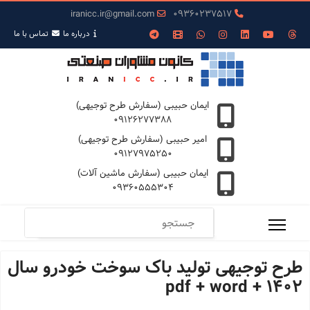
iranicc.ir@gmail.com
09360237517
درباره ما
تمـاس با ما
ایمان حبیبی (سفارش طرح توجیهی)
09126277388
امیر حبیبی (سفارش طرح توجیهی)
09127975250
ایمان حبیبی (سفارش ماشین آلات)
09360555304
طرح توجیهی تولید باک سوخت خودرو سال
1402 + pdf + word