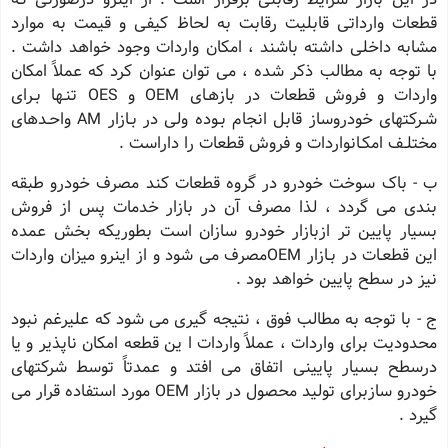
قطعات وارداتی قابلیت رقابت به لحاظ کیفی و قیمت به موارد
مشابه داخلی داشته باشند ، امکان واردات وجود خواهد داشت .
با توجه به مطالب ذکر شده ، می توان عنوان کرد که عملاً امکان
واردات و فروش قطعات در بازهـای OEM و OES تنـها بـرای
شـرکتهای خودروساز قابل انجام بـوده ولی در بـازار AM واحـدهای
مختلـف امکـانواردات و فروش قطعات را داراست .
ب - باک سوخت خودرو در گروه قطعات کند مصرف خودرو طبقه
بندی می گردد ، لذا مصرف آن در بازار خدمات پس از فروش
بسیار پایین تر ازبازار خودرو سازان است بطوریکه بخش عمده
این قطعـات در بـازار OEMمصرف می شود و از اینرو میزان واردات
نیز در سطح پایین خواهد بود .
ج - با توجه به مطالب فوق ، نتیجه گیری می شود که علیرغم نبود
محدودیت برای واردات ، عملاً واردات ا ین قطعه امکان ناپذیر و یا
درسطح بسیار پایینی اتفاق می افتد و عمدتاً توسط شرکتهای
خودرو سازبرای تولید محصول در بازار OEM مورد استفاده قرار می
گیرد .