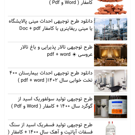
کامفار ( Word و Pdf )
دانلود طرح توجیهی احداث مینی پالایشگاه
یا مینی ریفاینری با کامفار Doc + pdf
طرح توجیهی تالار پذیرایی و باغ تالار
عروسی ☀️ pdf + word
دانلود طرح توجیهی احداث بیمارستان 400
تخت خوابی سال 1402( pdf + word )
طرح توجیهی تولید سولفوریک اسید از
گوگرد سال 1400 + کامفار ( Word و Pdf )
طرح توجیهی تولید فسفریک اسید از سنگ
فسفات آپاتیت و آهک سال 1400 + کامفار (