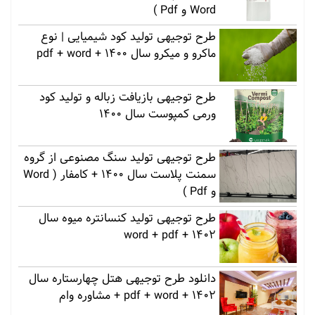
Word و Pdf )
طرح توجیهی تولید کود شیمیایی | نوع
ماکرو و میکرو سال 1400 + pdf + word
طرح توجیهی بازیافت زباله و تولید کود
ورمی کمپوست سال 1400
طرح توجیهی تولید سنگ مصنوعی از گروه
سمنت پلاست سال 1400 + کامفار ( Word
و Pdf )
طرح توجیهی تولید کنسانتره میوه سال
1402 + word + pdf
دانلود طرح توجیهی هتل چهارستاره سال
1402 + pdf + word + مشاوره وام