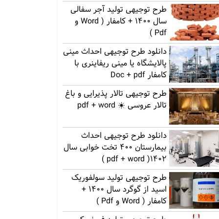
طرح توجیهی تولید آجر سفالی
سال 1400 + کامفار ( Word و
Pdf )
دانلود طرح توجیهی احداث مینی
پالایشگاه یا مینی ریفاینری با
کامفار Doc + pdf
طرح توجیهی تالار پذیرایی و باغ
تالار عروسی ☀️ pdf + word
دانلود طرح توجیهی احداث
بیمارستان 400 تخت خوابی سال
1402( pdf + word )
طرح توجیهی تولید سولفوریک
اسید از گوگرد سال 1400 +
کامفار ( Word و Pdf )