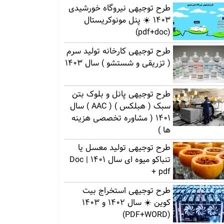
طرح توجیهی نیروگاه خورشیدی
1403 ☀️ پنل مونوکریستال
(pdf+doc)
طرح توجیهی کارخانه تولید سرم
( تزریقی و شستشو ) سال 1403
طرح توجیهی پانل و بلوک بتن
سبک ( هبلکس ) ( AAC ) سال
1401 ( مشاوره تخصصی هزینه
ها )
طرح توجیهی تولید معسل یا
تنباکو میوه ای سال 1401 | Doc
+ pdf
طرح توجیهی استخراج بیت
کوین ☀️ سال 1402 و 1403
(PDF+WORD)