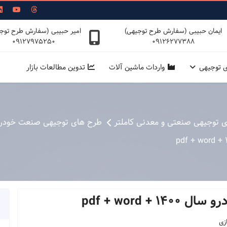
ایمان حبیبی (سفارش طرح توجیهی)
امیر حبیبی (سفارش طرح توج
09127975250
09126277388
ی توجیهی
واردات ماشین آلات
تدوین مطالعات بازار
ی توجیهی صنعتی و معدنی کاملتر
طرح های توجیهی صنعت خودرو
 pdf + word
زی