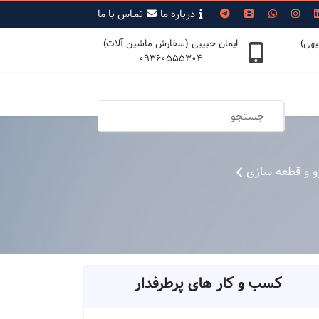
درباره ما
تمـاس با ما
یهی)
ایمان حبیبی (سفارش ماشین آلات)
09360555304
 و قطعه سازی
کسب و کار های پرطرفدار