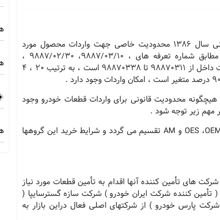
هز
طبق کتاب مقررات صادرات و واردات وزارت بازرگانی سال ١٣٨٦ محدودیت خاصی جهت واردات محصول مورد
مطالعه وجود ندارد لذا با پرداخت حقوق گمرکی مطابق شماره تعرفه های ، ٩٨٨٧/٠٣/١٠، ٩٨٨٧/٠٢/٣٠ ،
هز
٩٨٨٧/٠٢/٢٠ و شماره تعرفه بر حسب درصد ساخت داخل از ٩٨٨٧٠٣١١ تا ٩٨٨٧٠٣٣٨ است ، به ترتیب 20 ، 4
☀️
 هیچگونه محدودیت قانونی برای واردات قطعات خودرو وجود
 مهم زیر توجه شود .
هز
الف‐ بازار قطعات خودرو در كشورمان به سه گروه OES ،OEM و AM تقسیم می گردد و شرایط خرید این گروهها
رکت های تأمین کننده آنها اقدام به تأمین قطعات مورد نیاز
( تأمین کننده شرکت ایران خودرو ) شرکت سازه گسترسایپا (
رکت پارس خودرو ) از شرکتهای اصلی فعال دراین بازار به