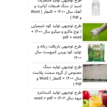
طرح توجیهی تولید فسفریک
اسید از سنگ فسفات آپاتیت و
آهک سال 1400 + کامفار ( Word
و Pdf )
طرح توجیهی تولید کود شیمیایی
| نوع ماکرو و میکرو سال 1400 +
pdf + word
طرح توجیهی بازیافت زباله و
تولید کود ورمی کمپوست سال
1400
طرح توجیهی تولید سنگ
مصنوعی از گروه سمنت پلاست
سال 1400 + کامفار ( Word و
Pdf )
طرح توجیهی تولید کنسانتره
میوه سال 1402 + word + pdf