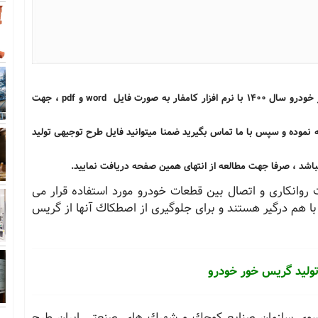
جهت سفارش مطالعات بازار و طرح توجیهی تولید گریس خور خودرو سال 1400 با نرم افزار کامفار به صورت فایل word و pdf ، جهت
ه نموده و سپس با ما تماس بگیرید ضمنا میتوانید فایل طرح توجیهی تولید
اشد ، صرفا جهت مطالعه از انتهای همین صفحه دریافت نمایید.
وانكاری و اتصال بین قطعات خودرو مورد استفاده قرار می
با هم درگیر هستند و برای جلوگیری از اصطكاك آنها از گریس
تولید گریس خور خودرو
سوی سازمان صنایع كوچك و شهرك های صنعتی ایران طرح