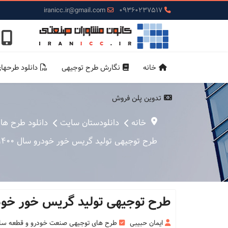
iranicc.ir@gmail.com
09360237517
خانه
نگارش طرح توجیهی
دانلود طرحها
تدوین پلن فروش
خانه
دانلودستان سایت
دانلود طرح ها
طرح توجیهی تولید گریس خور خودرو سال 1400 + pdf + word
طرح توجیهی تولید گریس خور خودرو سال 1400 +
ایمان حبیبی
طرح های توجیهی صنعت خودرو و قطعه سا