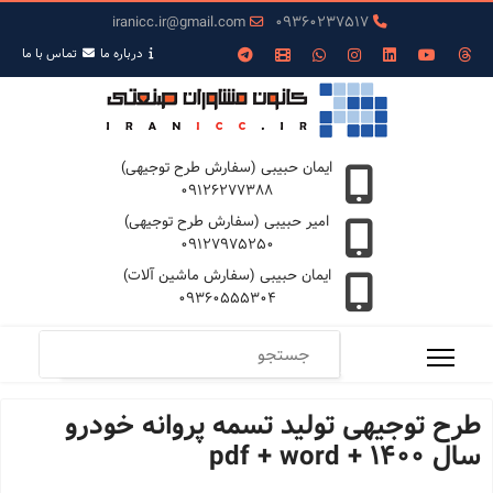
iranicc.ir@gmail.com
09360237517
درباره ما
تمـاس با ما
ایمان حبیبی (سفارش طرح توجیهی)
09126277388
امیر حبیبی (سفارش طرح توجیهی)
09127975250
ایمان حبیبی (سفارش ماشین آلات)
09360555304
طرح توجیهی تولید تسمه پروانه خودرو
سال 1400 + pdf + word