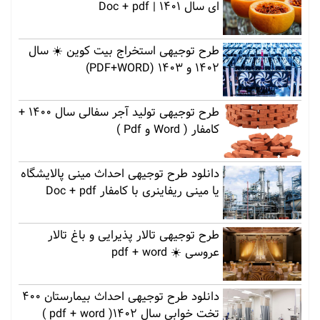
ای سال 1401 | Doc + pdf
طرح توجیهی استخراج بیت کوین ☀️ سال
1402 و 1403 (PDF+WORD)
طرح توجیهی تولید آجر سفالی سال 1400 +
کامفار ( Word و Pdf )
دانلود طرح توجیهی احداث مینی پالایشگاه
یا مینی ریفاینری با کامفار Doc + pdf
طرح توجیهی تالار پذیرایی و باغ تالار
عروسی ☀️ pdf + word
دانلود طرح توجیهی احداث بیمارستان 400
تخت خوابی سال 1402( pdf + word )