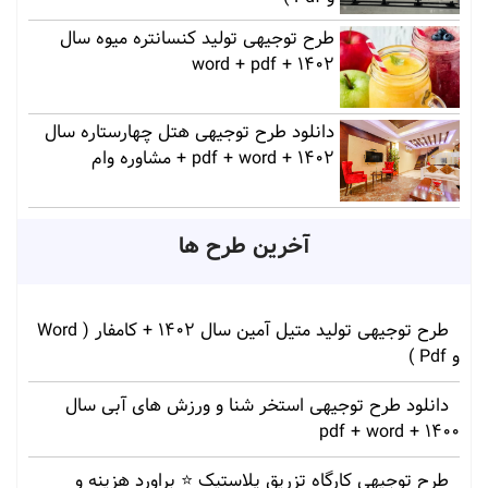
طرح توجیهی تولید کنسانتره میوه سال
1402 + word + pdf
دانلود طرح توجیهی هتل چهارستاره سال
1402 + pdf + word + مشاوره وام
آخرین طرح ها
طرح توجیهی تولید متیل آمین سال 1402 + کامفار ( Word
و Pdf )
دانلود طرح توجیهی استخر شنا و ورزش های آبی سال
1400 + pdf + word
طرح توجیهی کارگاه تزریق پلاستیک ⭐ براورد هزینه و