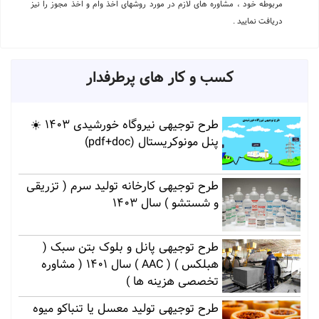
مربوطه خود ، مشاوره های لازم در مورد روشهای اخذ وام و اخذ مجوز را نیز
دریافت نمایید .
کسب و کار های پرطرفدار
طرح توجیهی نیروگاه خورشیدی 1403 ☀️
پنل مونوکریستال (pdf+doc)
طرح توجیهی کارخانه تولید سرم ( تزریقی
و شستشو ) سال 1403
طرح توجیهی پانل و بلوک بتن سبک (
هبلکس ) ( AAC ) سال 1401 ( مشاوره
تخصصی هزینه ها )
طرح توجیهی تولید معسل یا تنباکو میوه