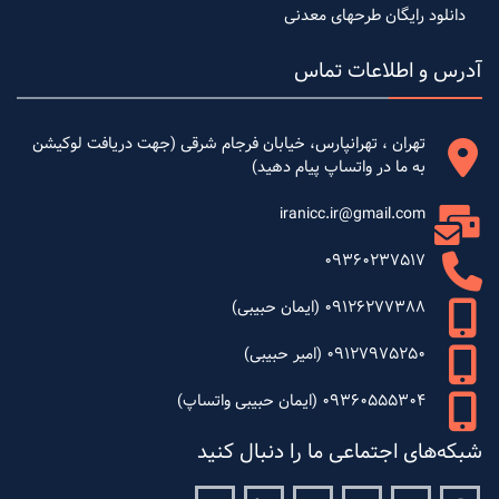
دانلود رایگان طرحهای معدنی
آدرس و اطلاعات تماس
تهران ، تهرانپارس، خیابان فرجام شرقی (جهت دریافت لوکیشن
به ما در واتساپ پیام دهید)
iranicc.ir@gmail.com
09360237517
09126277388 (ایمان حبیبی)
09127975250 (امیر حبیبی)
09360555304 (ایمان حبیبی واتساپ)
شبکه‌های اجتماعی ما را دنبال کنید