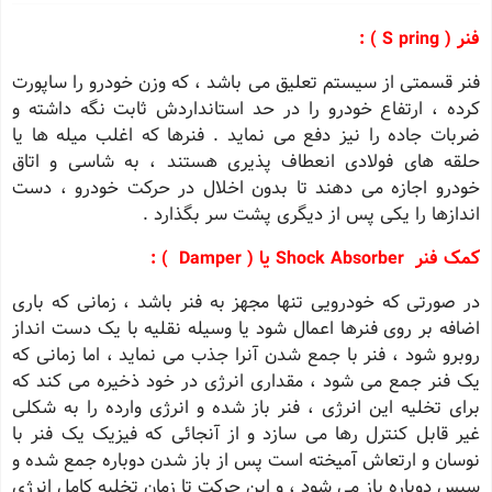
ﻓﻨﺮ ( S pring ) :
فنر قسمتی از سیستم تعلیق می باشد ، که وزن خودرو را ساپورت
کرده ، ارتفاع خودرو را در حد استانداردش ثابت نگه داشته و
ضربات جاده را نیز دفع می نماید . فنرها که اغلب میله ها یا
حلقه های فولادی انعطاف پذیری هستند ، به شاسی و اتاق
خودرو اجازه می دهند تا بدون اخلال در حرکت خودرو ، دست
اندازها را یکی پس از دیگری پشت سر بگذارد .
ﮐﻤﮏ ﻓﻨﺮ Shock Absorber یا ( Damper ) :
در صورتی که خودرویی تنها مجهز به فنر باشد ، زمانی که باری
اضافه بر روی فنرها اعمال شود یا وسیله نقلیه با یک دست انداز
روبرو شود ، فنر با جمع شدن آنرا جذب می نماید ، اما زمانی که
یک فنر جمع می شود ، مقداری انرژی در خود ذخیره می کند که
برای تخلیه این انرژی ، فنر باز شده و انرژی وارده را به شکلی
غیر قابل کنترل رها می سازد و از آنجائی که فیزیک یک فنر با
نوسان و ارتعاش آمیخته است پس از باز شدن دوباره جمع شده و
سپس دوباره باز می شود ، و این حرکت تا زمان تخلیه کامل انرژی