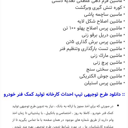
• ماشین فرم دهی غلطکی تغذیه دستی
• کوره تنش گیری وبرگشت
• ماسین ساچمه پاشی
• ماشین اصلاح شکل لایه
• ماشین پرس اصلاح پهلو 100 تن
• ماشین دریل برقو زنی
• ماشین پرس برش گذاری 5تن
• ماشین تست بارگذاری وتنظیم فنر
• ماشین مارك زنی
• ماشین پرچ زنی
• ماشین سختی سنج
• ماشین جوش الکتریکی
• ماشین پرس استیلن
:: دانلود طرح توجیهی تیپ احداث کارخانه تولید کمک فنر خودرو
در صورتی که برای اخذ مجوز یا ارائه به بانک ، نیاز به تدوین طرح توجیهی تولید
کمک فنر خودرو ، کاملا به روز ، اختصاصی و بانکیبل ، با پشتیبانی تا زمان اخذ
وام دارید از طریق شماره های موجود در همان صفحه با ما تماس بگیرید تا از
مشاوره کارشناسان ما ، در مورد شرایط تدوین طرح توجیهی بهره مند شوید .