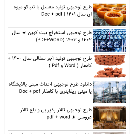
طرح توجیهی تولید معسل یا تنباکو میوه
ای سال 1401 | Doc + pdf
طرح توجیهی استخراج بیت کوین ☀️ سال
1402 و 1403 (PDF+WORD)
طرح توجیهی تولید آجر سفالی سال 1400 +
کامفار ( Word و Pdf )
دانلود طرح توجیهی احداث مینی پالایشگاه
یا مینی ریفاینری با کامفار Doc + pdf
طرح توجیهی تالار پذیرایی و باغ تالار
عروسی ☀️ pdf + word