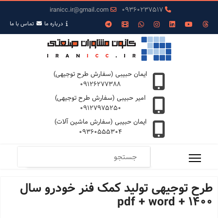
iranicc.ir@gmail.com
09360237517
درباره ما
تمـاس با ما
ایمان حبیبی (سفارش طرح توجیهی)
09126277388
امیر حبیبی (سفارش طرح توجیهی)
09127975250
ایمان حبیبی (سفارش ماشین آلات)
09360555304
طرح توجیهی تولید کمک فنر خودرو سال
1400 + pdf + word