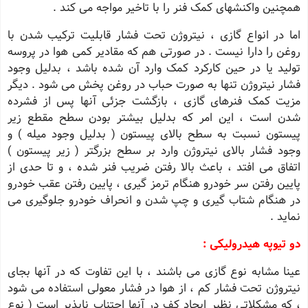
همچنین واکنشهای کمک فنر را با تاخیر مواجه می کند .
اما در انواع گازی ، نیتروژن تحت فشار قابلیت ترکیب شدن با
روغن را دارا نیست . در صورتی هم که مقادیر کمی هوا در پروسه
تولید یا در حین کارکرد کمک وارد آن شده باشد ، بدلیل وجود
فشار نیتروژن تنها به صورت حباب در روغن پخش می شود . دیگر
مزیت کمک فنرهای گازی ، بازگشت جزئی آنها پس از فشرده
شدن است ، این امر که بدلیل بیشتر بودن سطح مقطع زیر
پیستون نسبت به سطح بالای پیستون ( بدلیل وجود میله ) و
وجود فشار بالای نیتروژن وارد بر سطح بزرگتر ( زیر پیستون )
اتفاق می افتد ، باعث بالا رفتن ضریب فنر شده ، و تا حدی از
پایین رفتن سر خودرو هنگام ترمز گیری ، پایین رفتن عقب خودرو
در هنگام شتاب گیری و چپ شدن و انحراف خودرو جلوگیری می
نماید .
دو تیوپه هیدرولیکی :
عینا مشابه نوع گازی می باشند ، با این تفاوت که در آنها بجای
نیتروژن تحت فشار کم ، از هوا در فشار معولی استفاده می شود
، که مشکلاتی نظیر ایجاد کف در آنها اجتناب ناپذیر است ( نوع