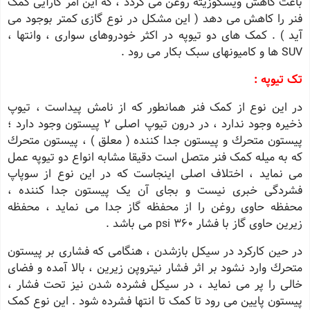
باعث کاهش ویسکوزیته روغن می گردد ، که این امر کارآیی کمک
فنر را کاهش می دهد ( این مشکل در نوع گازی کمتر بوجود می
آید ) . کمک های دو تیوپه در اکثر خودروهای سواری ، وانتها ،
SUV ها و کامیونهای سبک بکار می رود .
تک تیوپه :
در این نوع از کمک فنر همانطور که از نامش پیداست ، تیوپ
ذخیره وجود ندارد ، در درون تیوپ اصلی 2 پیستون وجود دارد ؛
پیستون متحرك و پیستون جدا کننده ( معلق ) ، پیستون متحرك
که به میله کمک فنر متصل است دقیقا مشابه انواع دو تیوپه عمل
می نماید ، اختلاف اصلی اینجاست که در این نوع از سوپاپ
فشردگی خبری نیست و بجای آن یک پیستون جدا کننده ،
محفظه حاوی روغن را از محفظه گاز جدا می نماید ، محفظه
زیرین حاوی گاز با فشار 360 psi می باشد .
در حین کارکرد در سیکل بازشدن ، هنگامی که فشاری بر پیستون
متحرك وارد نشود بر اثر فشار نیتروپن زیرین ، بالا آمده و فضای
خالی را پر می نماید ، در سیکل فشرده شدن نیز تحت فشار ،
پیستون پایین می رود تا کمک تا انتها فشرده شود . این نوع کمک