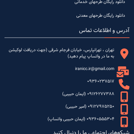
دانلود رایگان طرحهای خدماتی
دانلود رایگان طرحهای معدنی
آدرس و اطلاعات تماس
تهران ، تهرانپارس، خیابان فرجام شرقی (جهت دریافت لوکیشن
به ما در واتساپ پیام دهید)
iranicc.ir@gmail.com
09360237517
09126277388 (ایمان حبیبی)
09127975250 (امیر حبیبی)
09360555304 (ایمان حبیبی واتساپ)
شبکه‌های اجتماعی ما را دنبال کنید