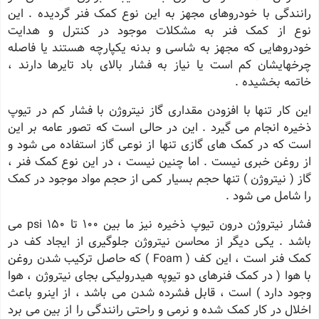
رانندگی با خودروهای مجهز به این نوع کمک فنر گردیده . این
نوع از کمک فنر به مشکلات موجود در کنترل و هدایت
خودروهایی که مجهز به شاسی و بدنه یکپارچه هستند یا فاصله
چرخهایشان کم است یا نیاز به فشار بالای باد تایرها دارند ،
خاتمه بخشیده .
این کار تنها با افزودن مقداری گاز نیتروژن با فشار کم در تیوپ
ذخیره انجام می گیرد . این در حالی است که تصور عامه بر این
است که در کمک های گازی تنها از نوعی گاز استفاده می شود و
از روغن خبری نیست . اما چنین نیست ، در این نوع کمک فنر ،
گاز ( نیتروژن ) تنها حجم بسیار کمی از حجم مواد موجود در کمک
را شامل می شود .
فشار نیتروژن درون تیوپ ذخیره نیز ما بین 100 تا 150 psi می
باشد . یکی دیگر از محاسن نیتروژن جلوگیری از ایجاد کف در
کمک فنر است ، این کف ( Foam ) که حاصل ترکیب شدن روغن
با هوا ( در کمک فنرهای دو تیوپه هیدرولیکی بجای نیتروژن ، هوا
وجود دارد ) است ، قابل فشرده شدن می باشد ، از اینرو باعث
اخلال در کار کمک شده و نرمی و راحتی رانندگی را از بین می برد