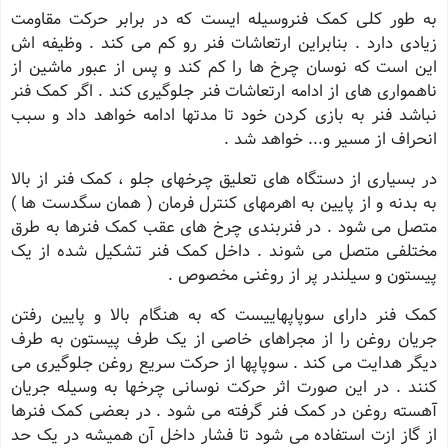
به طور کلی کمک فنروسیله ایست که در برابر حرکت مقاومت
زیادی دارد . بنابراین ارتعاشات فنر رو کم می کند . وظیفه اش
این است که نوسان چرخ ها را کم کند و پس از عبور ماشین از
ناهمواری های از ادامه ارتعاشات فنر جلوگیری کند . اگر کمک فنر
نباشد فنر به بازی کردن خود تا مدتها ادامه خواهد داد و سبب
انحراف از مسیر و... خواهد شد .
در بسیاری از دستگاه های تعلیق چرخهای جلو ، کمک فنر از بالا
به بدنه و از پایین به اهرمهای کنترل فرمان ( همان سگدست ها )
متصل می شود . در فنربندی چرخ های عقب کمک فنرها به طرق
مختلفی متصل می شوند . داخل کمک فنر تشکیل شده از یک
پیستون و سیلندر پر از روغنی مخصوص .
کمک فنر دارای سوپاپهاییست که به هنگام بالا و پایین رفتن
جریان روغن را از مجراهای خاصی از یک طرف پیستون به طرف
دیگر هدایت می کند . سوپاپها از حرکت سریع روغن جلوگیری می
کنند . در این صورت اثر حرکت نوسانی چرخها به وسیله جریان
آهسته روغن در کمک فنر گرفته می شود . در بعضی کمک فنرها
از گاز ازت استفاده می شود تا فشار داخل آن همیشه در یک حد