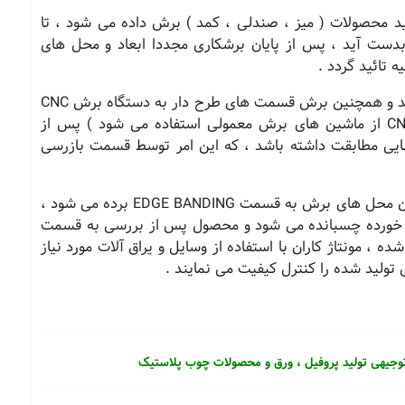
د محصولات ( میز ، صندلی ، کمد ) برش داده می شود ، تا
ست آید ، پس از پایان برشکاری مجددا ابعاد و محل های
 تائید گردد .
ورق های برش خورده جهت تامین منظور نهایی تولید و همچنین برش قسمت های طرح دار به دستگاه برش CNC
برده می شود ( گاهی به جای استفاده از برش CNC از ماشین های برش معمولی استفاده می شود ) پس از
ایی مطابقت داشته باشد ، که این امر توسط قسمت بازرسی
ورق های برش خورده در دستگاهCNC جهت پوشاندن محل های برش به قسمت EDGE BANDING برده می شود ،
 بر روی لبه های برش خورده چسبانده می شود و محصول پس از بررسی به قسمت
ه ، مونتاژ کاران با استفاده از وسایل و یراق آلات مورد نیاز
ولید شده را کنترل کیفیت می نمایند .
توجیهی تولید پروفیل ، ورق و محصولات چوب پلاستیک