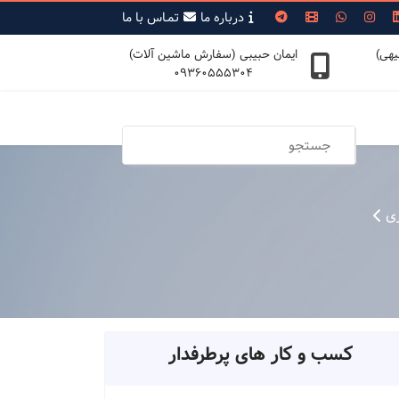
درباره ما
تمـاس با ما
یهی)
ایمان حبیبی (سفارش ماشین آلات)
09360555304
ی
کسب و کار های پرطرفدار