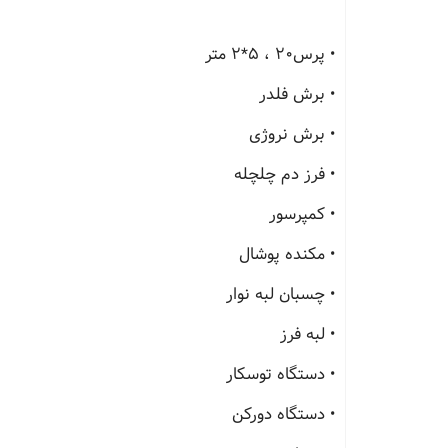
• پرس20 ، 5*2 متر
• برش فلدر
• برش نروژی
• فرز دم چلچله
• کمپرسور
• مکنده پوشال
• چسبان لبه نوار
• لبه فرز
• دستگاه توسکار
• دستگاه دورکن