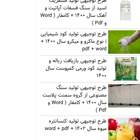
طرح توجیهی تولید فسفریک
اسید از سنگ فسفات آپاتیت و
آهک سال 1400 + کامفار ( Word
و Pdf )
طرح توجیهی تولید کود شیمیایی
| نوع ماکرو و میکرو سال 1400 +
pdf + word
طرح توجیهی بازیافت زباله و
تولید کود ورمی کمپوست سال
1400
طرح توجیهی تولید سنگ
مصنوعی از گروه سمنت پلاست
سال 1400 + کامفار ( Word و
Pdf )
طرح توجیهی تولید کنسانتره
میوه سال 1402 + word + pdf