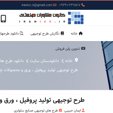
iranicc.ir@gmail.com
09360237517
خانه
نگارش طرح توجیهی
دانلود طرحها
تدوین پلن فروش
خانه
دانلودستان سایت
دانلود طرح ها
طرح توجیهی تولید پروفیل ، ورق و محصولات چوب 
طرح توجیهی تولید پروفیل ، ورق و
ایمان حبیبی
طرح های توجیهی صنایع سلولزی