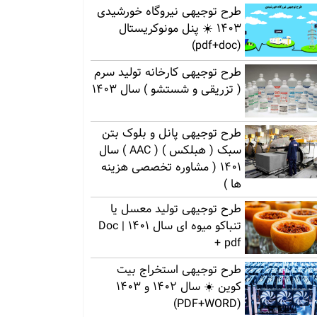
طرح توجیهی نیروگاه خورشیدی
1403 ☀️ پنل مونوکریستال
(pdf+doc)
طرح توجیهی کارخانه تولید سرم
( تزریقی و شستشو ) سال 1403
طرح توجیهی پانل و بلوک بتن
سبک ( هبلکس ) ( AAC ) سال
1401 ( مشاوره تخصصی هزینه
ها )
طرح توجیهی تولید معسل یا
تنباکو میوه ای سال 1401 | Doc
+ pdf
طرح توجیهی استخراج بیت
کوین ☀️ سال 1402 و 1403
(PDF+WORD)