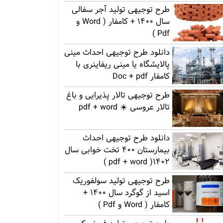
طرح توجیهی تولید آجر سفالی
سال 1400 + کامفار ( Word و
Pdf )
دانلود طرح توجیهی احداث مینی
پالایشگاه یا مینی ریفاینری با
کامفار Doc + pdf
طرح توجیهی تالار پذیرایی و باغ
تالار عروسی ☀️ pdf + word
دانلود طرح توجیهی احداث
بیمارستان 400 تخت خوابی سال
1402( pdf + word )
طرح توجیهی تولید سولفوریک
اسید از گوگرد سال 1400 +
کامفار ( Word و Pdf )