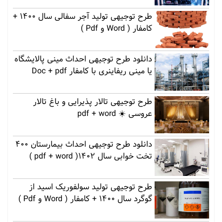
طرح توجیهی تولید آجر سفالی سال 1400 +
کامفار ( Word و Pdf )
دانلود طرح توجیهی احداث مینی پالایشگاه
یا مینی ریفاینری با کامفار Doc + pdf
طرح توجیهی تالار پذیرایی و باغ تالار
عروسی ☀️ pdf + word
دانلود طرح توجیهی احداث بیمارستان 400
تخت خوابی سال 1402( pdf + word )
طرح توجیهی تولید سولفوریک اسید از
گوگرد سال 1400 + کامفار ( Word و Pdf )