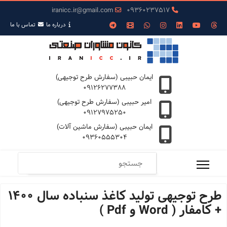
iranicc.ir@gmail.com
09360237517
درباره ما
تمـاس با ما
ایمان حبیبی (سفارش طرح توجیهی)
09126277388
امیر حبیبی (سفارش طرح توجیهی)
09127975250
ایمان حبیبی (سفارش ماشین آلات)
09360555304
طرح توجیهی تولید کاغذ سنباده سال 1400
+ کامفار ( Word و Pdf )