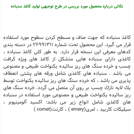
نکاتی درباره محصول مورد بررسی در طرح توجیهی تولید کاغذ سنباده
كاغذ سنباده كه جهت صاف و مسطح كردن سطوح مورد استفاده
قرار می گیرد. این محصول تحت شماره 26991311 در دسته بندی
كدهای معرفی این نسخه قرار دارد. به طور كلی کاغذ سنباده ،
كاغذی دارای سنباده هایی متشكل از كاغذ های ویژه كرافت
چسب و خرده سنگ های ریز سائیده یكنواخت طبیعی و مصنوعی
می باشد . سنباده های كاغذی شامل ورقه های پشتی انعطاف
پذیری می باشد ، كه خرده سنگ های ریز سائیده یكنواخت توسط
یك لایه نازك چسب بر روی آن متصل می گردد. خرده سنگ های
ریز سائیده یكنواخت طبیعی و مصنوعی مورد استفاده در سنباده
های كاغذی شامل انواع زیر می باشد: اكسید آلومینیوم ،
سیلیكات كاربید ، امری(emery ) ، كارنت(cornet )