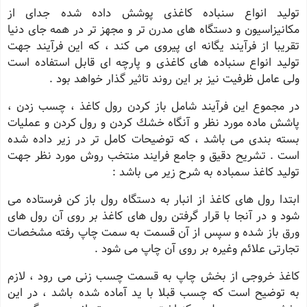
تولید انواع سنباده كاغذی پوشش داده شده جدای از
مكانیزاسیون و دستگاه های مدرن تر و مجهز تر در همه جای دنیا
تقریبا از فرآیند یگانه ای پیروی می كند ، كه این فرآیند جهت
تولید انواع سنباده های كاغذی و پارچه ای قابل استفاده است
ولی عامل ظرفیت نیز بر این روند تاثیر گذار خواهد بود .
در مجموع این فرآیند شامل باز كردن رول كاغذ ، چسب زدن ،
پاشش ماده مورد نظر و آنگاه خشك كردن و رول كردن و عملیات
بسته بندی می باشد ، كه توضیحات كامل تر در زیر داده شده
است . تشریح دقیق و جامع فرایند منتخب روش مورد نظر جهت
تولید كاغذ سمباده به شرح زیر می باشد :
ابتدا رول های كاغذ از انبار به دستگاه رول باز كن فرستاده می
شود و در آنجا با قرار گرفتن رول های كاغذ بر روی آن رول های
ورق باز شده و سپس از آن قسمت به سمت چاپ رفته مشخصات
تجارتی علائم وغیره بر روی آن چاپ می شود .
كاغذ خروجی از بخش چاپ به قسمت چسب زنی می رود ، لازم
به توضیح است كه چسب قبلا با ید آماده شده باشد ، در این