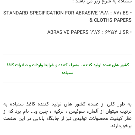
سنباده به شرح زیر می باشد :
• BS ٨٧١ : ١٩٨١ STANDARD SPECIFICATION FOR ABRASIVE
& CLOTHS PAPERS
• JISR ٦٢٥٢ : ١٩٧٦ ABRASIVE PAPERS
کشور های عمده تولید کننده ، مصرف کننده و
شرایط واردات و صادرات
کاغذ
سنباده
به طور كلی از عمده كشور های تولید كننده كاغذ سنباده به
ترتیب میتوان از آلمان، سوئیس ، تركیه ، چین و... نام برد كه از
نظر كیفیت محصولات تولیدی نیز از جایگاه بالایی در این صنعت
برخوردارند.