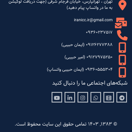
تهران ، تهرانپارس، خیابان فرجام شرقی (جهت دریافت لوکیشن
به ما در واتساپ پیام دهید)
iranicc.ir@gmail.com
09360237517
09126277388 (ایمان حبیبی)
09127975250 (امیر حبیبی)
09360555304 (ایمان حبیبی واتساپ)
شبکه‌های اجتماعی ما را دنبال کنید
Youtube
Linkedin
Instagram
Whatsapp
Aparat
Telegram
© 1383, 1403 تمامی حقوق این سایت محفوظ است.