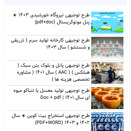
طرح توجیهی نیروگاه خورشیدی 1403 ☀️
پنل مونوکریستال (pdf+doc)
طرح توجیهی کارخانه تولید سرم ( تزریقی
و شستشو ) سال 1403
طرح توجیهی پانل و بلوک بتن سبک (
هبلکس ) ( AAC ) سال 1401 ( مشاوره
تخصصی هزینه ها )
طرح توجیهی تولید معسل یا تنباکو میوه
ای سال 1401 | Doc + pdf
طرح توجیهی استخراج بیت کوین ☀️ سال
1402 و 1403 (PDF+WORD)