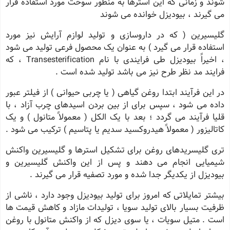
شوند و زمانی که این استرها به منظور سوخت مورد استفاده قرار
می گیرند ، بیودیزل خوانده می شوند
گلیسیرین ( که در داروسازی و تولید لوازم آرایش نیز مورد
استفاده قرار می گیرد ) به عنوان یک محصول فرعی تولید می شود
، اخیراً بیودیزل طی فرایندی با نام Transesterification ، که
فرایند مد نظر طرح نیز می باشد تولید شده است .
در این فرآیند ابتدا روغن گیاهی ( یا چربی حیوانی ) از فیلتر عبور
داده می شود ، سپس برای از بین بردن اسیدهای چرب آزاد ، با
قلیا فرآیند می گردد ؛ بعد با یک الکل ( معمولاً متانول ) و یک
کاتالیزور ( معمولاً هیدروکسید سدیم یا پتاسیم ) ترکیب می شود .
تری گلیسریدهای روغن برای تشکیل استرها و گلیسیرین واکنش
شیمیایی انجام می دهند و پس از این واکنش گلیسیرین و
بیودیزل از یکدیگر جدا شده و مورد تصفیه قرار می گیرند .
بیشتر تمایلاتی که امروز برای تولید بیودیزل وجود دارد ، ناشی از
ظرفیت بسیار بالای تولید سویا ، تولیدات مازاد و کاهش قیمت ها
است . متیل سویات ، یا سوی دیزل که از واکنش متانول با روغن