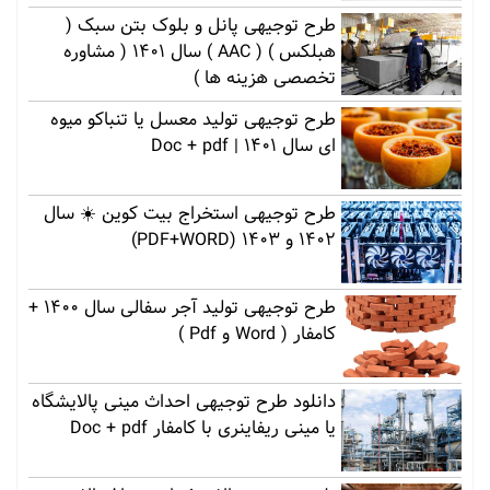
طرح توجیهی پانل و بلوک بتن سبک (
هبلکس ) ( AAC ) سال 1401 ( مشاوره
تخصصی هزینه ها )
طرح توجیهی تولید معسل یا تنباکو میوه
ای سال 1401 | Doc + pdf
طرح توجیهی استخراج بیت کوین ☀️ سال
1402 و 1403 (PDF+WORD)
طرح توجیهی تولید آجر سفالی سال 1400 +
کامفار ( Word و Pdf )
دانلود طرح توجیهی احداث مینی پالایشگاه
یا مینی ریفاینری با کامفار Doc + pdf