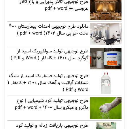
طرح توجیهی تالار پذیرایی و باغ تالار
عروسی ☀️ pdf + word
دانلود طرح توجیهی احداث بیمارستان 400
تخت خوابی سال 1402( pdf + word )
طرح توجیهی تولید سولفوریک اسید از
گوگرد سال 1400 + کامفار ( Word و Pdf )
طرح توجیهی تولید فسفریک اسید از سنگ
فسفات آپاتیت و آهک سال 1400 + کامفار (
Word و Pdf )
طرح توجیهی تولید کود شیمیایی | نوع
ماکرو و میکرو سال 1400 + pdf + word
طرح توجیهی بازیافت زباله و تولید کود