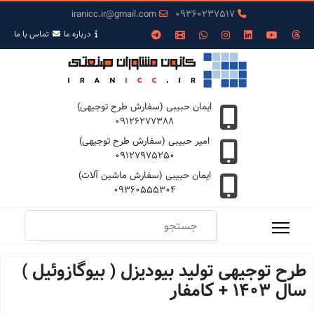
iranicc.ir@gmail.com
09360237517
درباره ما
تمـاس با ما
ایمان حبیبی (سفارش طرح توجیهی)
09126277388
امیر حبیبی (سفارش طرح توجیهی)
09127975250
ایمان حبیبی (سفارش ماشین آلات)
09360555304
طرح توجیهی تولید بیودیزل ( بیوگازوئیل )
سال 1403 + کامفار