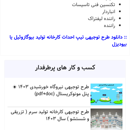
تکنسين فنی تاسيسات
انباردار
راننده ليفتراک
راننده
:: دانلود طرح توجیهی تیپ احداث کارخانه تولید بیوگازوئیل یا
بیودیزل
کسب و کار های پرطرفدار
طرح توجیهی نیروگاه خورشیدی 1403 ☀️
پنل مونوکریستال (pdf+doc)
طرح توجیهی کارخانه تولید سرم ( تزریقی
و شستشو ) سال 1403