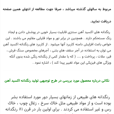
مربوط به سالهای گذشته میباشد ، صرفا جهت مطالعه از انتهای همین صفحه
دریافت نمایید.
رنگدانه های اكسید آهن سنتزی قابلیت بسیار خوبی در پوشش دادن و ایجاد
رنگ مستحكم دارند . همچنین در برابر نور و مواد قلیایی مقاوم می باشند . این
خواص باعث افزایش دامنه كاربرد آنها میشود . از کاربرد های رنگدانه اکسید آهن
می توان به استفاده در آجر سقف های بتنی ، آجرهای مخصوص سنگ فرش ،
قیر، ملات ، پرداخت و .... ( که با مقدار كمی از رنگدانه رنگی شده بدون آنكه
ویژگی های فیزیكی این مواد تغییر پیدا كند ) ، اشاره نمود .
نکاتی درباره محصول مورد بررسی در طرح توجیهی تولید رنگدانه اکسید آهن
رنگدانه های طبیعی از زمانهای بسیار دور مورد استفاده بشر
بوده است و از مواد طبیعی مثل خاك سرخ ، زغال چوب ، خاك
رس و غیر استفاده می كردند . برای اولین بار در قرن 81 رنگدانه