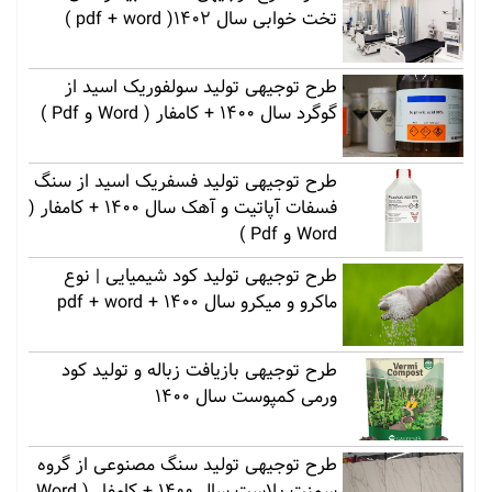
تخت خوابی سال 1402( pdf + word )
طرح توجیهی تولید سولفوریک اسید از
گوگرد سال 1400 + کامفار ( Word و Pdf )
طرح توجیهی تولید فسفریک اسید از سنگ
فسفات آپاتیت و آهک سال 1400 + کامفار (
Word و Pdf )
طرح توجیهی تولید کود شیمیایی | نوع
ماکرو و میکرو سال 1400 + pdf + word
طرح توجیهی بازیافت زباله و تولید کود
ورمی کمپوست سال 1400
طرح توجیهی تولید سنگ مصنوعی از گروه
سمنت پلاست سال 1400 + کامفار ( Word