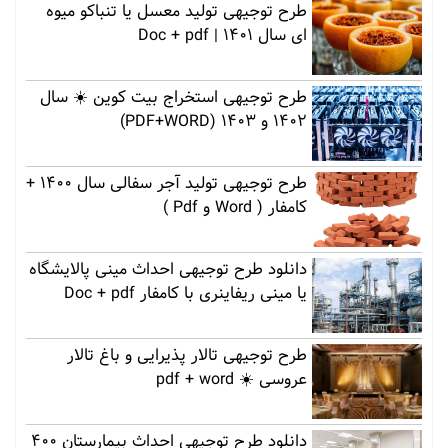
طرح توجیهی تولید معسل یا تنباکو میوه
ای سال 1401 | Doc + pdf
طرح توجیهی استخراج بیت کوین ☀️ سال
1402 و 1403 (PDF+WORD)
طرح توجیهی تولید آجر سفالی سال 1400 +
کامفار ( Word و Pdf )
دانلود طرح توجیهی احداث مینی پالایشگاه
یا مینی ریفاینری با کامفار Doc + pdf
طرح توجیهی تالار پذیرایی و باغ تالار
عروسی ☀️ pdf + word
دانلود طرح توجیهی احداث بیمارستان 400