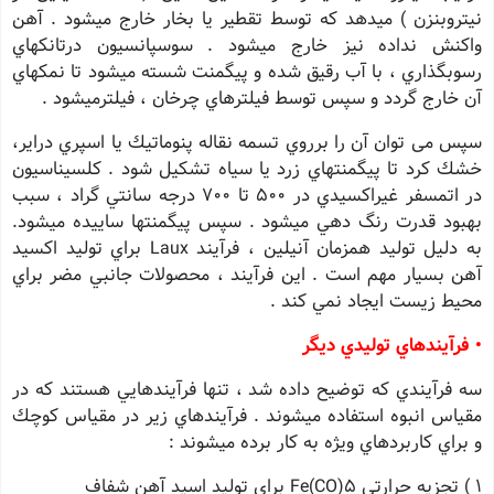
نيتروبنزن ) میدهد كه توسط تقطير يا بخار خارج ميشود . آهن
واكنش نداده نيز خارج ميشود . سوسپانسيون درتانكهاي
رسوبگذاري ، با آب رقيق شده و پيگمنت شسته ميشود تا نمكهاي
آن خارج گردد و سپس توسط فيلترهاي چرخان ، فيلترميشود .
سپس می توان آن را برروي تسمه نقاله پنوماتيك يا اسپري دراير،
خشك كرد تا پيگمنتهاي زرد يا سياه تشكيل شود . كلسيناسيون
در اتمسفر غيراكسيدي در 500 تا 700 درجه سانتي گراد ، سبب
بهبود قدرت رنگ دهي ميشود . سپس پيگمنتها ساييده ميشود.
به دليل توليد همزمان آنيلين ، فرآيند Laux براي توليد اكسيد
آهن بسيار مهم است . اين فرآيند ، محصولات جانبي مضر براي
محيط زيست ايجاد نمي كند .
• فرآيندهاي توليدي ديگر
سه فرآيندي كه توضيح داده شد ، تنها فرآيندهايي هستند كه در
مقياس انبوه استفاده ميشوند . فرآيندهاي زير در مقياس كوچك
و براي كاربردهاي ويژه به كار برده ميشوند :
1 ) تجزيه حرارتي Fe(CO)5 براي توليد اسيد آهن شفاف