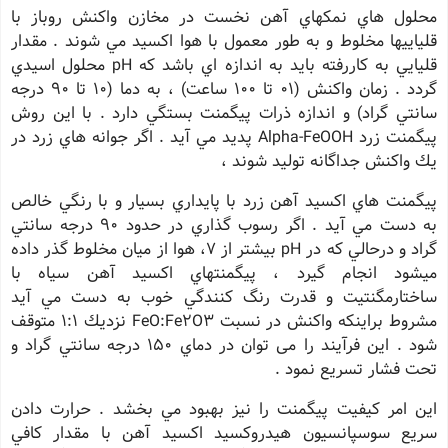
محلول هاي نمكهاي آهن نخست در مخازن واكنش روباز با
قلياييها مخلوط و به طور معمول با هوا اكسيد مي شوند . مقدار
قليايي به كاررفته بايد به اندازه اي باشد كه pH محلول اسيدي
گردد . زمان واكنش (01 تا 100 ساعت) ، به دما (10 تا 90 درجه
سانتي گراد) و اندازه ذرات پيگمنت بستگي دارد . با اين روش
پيگمنت زرد Alpha-FeOOH پديد مي آيد . اگر جوانه هاي زرد در
يك واكنش جداگانه توليد شوند ،
پيگمنت هاي اكسيد آهن زرد با پايداري بسيار و با رنگي خالص
به دست مي آيد . اگر رسوب گذاري در حدود 90 درجه سانتي
گراد و درحالي كه در pH بيشتر از 7، هوا از ميان مخلوط گذر داده
ميشود انجام گيرد ، پيگمنتهاي اكسيد آهن سياه با
ساختارمگنتيت و قدرت رنگ كنندگي خوب به دست مي آيد
مشروط براينكه واكنش در نسبت FeO:Fe2O3 نزديك 1:1 متوقف
شود . اين فرآيند را می توان در دماي 150 درجه سانتي گراد و
تحت فشار تسريع نمود .
اين امر كيفيت پيگمنت را نيز بهبود مي بخشد . حرارت دادن
سريع سوسپانسيون هيدروكسيد اكسيد آهن با مقدار كافي