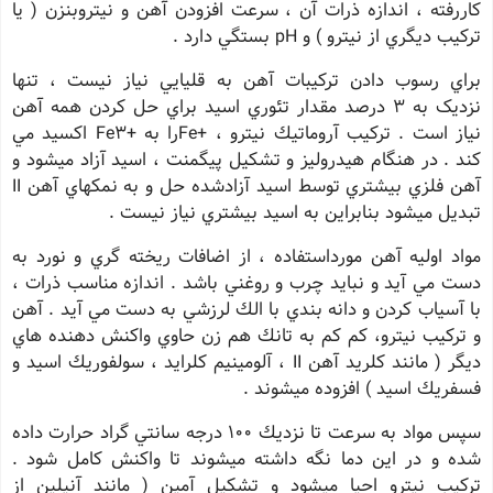
كاررفته ، اندازه ذرات آن ، سرعت افزودن آهن و نيتروبنزن ( يا
تركيب ديگري از نيترو ) و pH بستگي دارد .
براي رسوب دادن تركيبات آهن به قليايي نياز نيست ، تنها
نزديک
به
3 درصد مقدار
تئوري اسيد براي حل كردن همه آهن
نياز است . تركيب آروماتيك نيترو ، +Feرا به +Fe3 اكسيد مي
كند . در هنگام هيدروليز و تشكيل پيگمنت ، اسيد آزاد ميشود و
آهن فلزي بيشتري توسط اسيد آزادشده حل و به نمكهاي آهن II
تبديل ميشود بنابراين به اسيد بيشتري نياز نيست .
مواد اوليه آهن مورداستفاده ، از اضافات ريخته گري و نورد به
دست مي آيد و نبايد چرب و روغني باشد . اندازه مناسب ذرات ،
با آسياب كردن و دانه بندي با الك لرزشي به دست مي آيد . آهن
و تركيب نيترو، كم كم به تانك هم زن حاوي واكنش دهنده هاي
ديگر ( مانند كلريد آهن II ، آلومينيم كلرايد ، سولفوريك اسيد و
فسفريك اسيد ) افزوده ميشوند .
سپس مواد به سرعت تا نزديك 100 درجه سانتي گراد حرارت داده
شده و در اين دما نگه داشته ميشوند تا واكنش كامل شود .
تركيب نيترو احيا ميشود و تشكيل آمين ( مانند آنيلين از