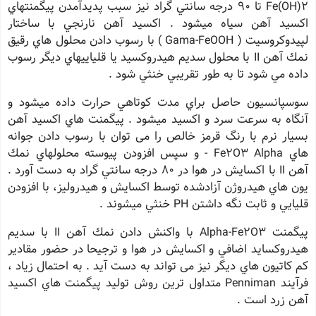
Fe(OH)2 تا 90 درجه سانتي گراد نيز سبب پديدآمدن پيگمنتهاي
اكسيد آهن سياه ميشود . اكسيد آهن نارنجي با ساختار
لپيدوكروسيت ( Gama-FeOOH ) با رسوب دادن محلول هاي رقيق
نمك آهن II با محلول سديم هيدروكسيد يا قلياييهاي ديگر رسوب
داده مي شود تا به طور تقريبي خنثي شود .
سوسپانسيون حاصل براي مدت كوتاهي حرارت داده ميشود و
آنگاه به سرعت سرد و اكسيد ميشود . پيگمنت هاي اكسيد آهن
بسيار نرم با رنگ قرمز خالص را می توان با رسوب دادن جوانه
هاي Fe2O3 Alpha - و سپس افزودن پيوسته محلولهاي نمك
آهن II با اكسايش در هوا در 80 درجه سانتي گراد به دست آورد .
يون هاي هيدروژن آزادشده توسط اكسايش و هيدروليز، با افزودن
قليايي و ثابت نگه داشتن PH خنثي میشوند .
پيگمنت Alpha-Fe2O3 با واكنش دادن نمك آهن II با سديم
هيدروكسايد اضافي و اكسايش در هوا و ترجيحا در حضور مقادير
كم كاتيون هاي ديگر نيز می تواند به دست آيد . به احتمال زياد ،
فرآيند Penniman متداول ترين روش توليد پيگمنت هاي اكسيد
آهن زرد است .