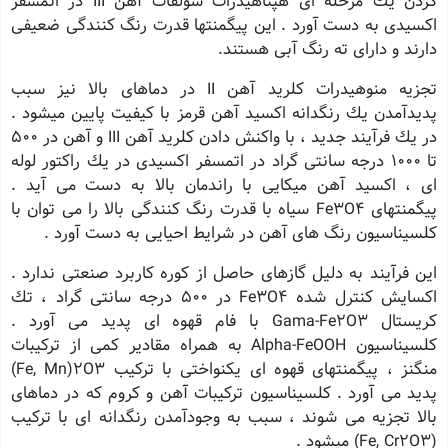
كردن یك مرحله ای هپتاهیدرات سولفات آهن III در اتمسفر
اكسیدی به دست آورد . این پیگمنتها قدرت رنگ كنندگی ضعیفی
دارند و دارای ته رنگ آبی هستند.
تجزیه منوهیدرات كلرید آهن II در دماهای بالا نیز سبب
پدیدآمدن یك رنگدانه اكسید آهن قرمز با كیفیت پایین میشود .
در یك فرآیند جدید ، با واكنش دادن كلرید آهن III و آهن در 500
تا 1000 درجه سانتی گراد در اتمسفر اكسیدی در یك راكتور لوله
ای ، اكسید آهن میكایی با راندمان بالا به دست می آید .
پیگمنتهای Fe3O4 سیاه با قدرت رنگ كنندگی بالا را می توان با
كلسیناسیون رنگ های آهن در شرایط احیایی به دست آورد .
این فرآیند به دلیل گازهای حاصل از كوره كاربرد صنعتی ندارد .
اكسایش كنترل شده Fe3O4 در 500 درجه سانتی گراد ، تك
كریستال Gama-Fe2O3 با فام قهوه ای پدید می آورد .
كلسیناسیون Alpha-FeOOH به همراه مقادیر كمی از تركیبات
منگنز ، پیگمنتهای قهوه ای یكنواختی با تركیب Fe, Mn)2O3)
پدید می آورد . كلسیناسیون تركیبات آهن و كروم كه در دماهای
بالا تجزیه می شوند ، سبب به وجودآمدن رنگدانه ای با تركیب
(Fe, Cr2O3) میشود .