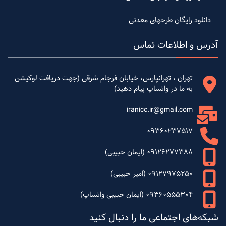
دانلود رایگان طرحهای معدنی
آدرس و اطلاعات تماس
تهران ، تهرانپارس، خیابان فرجام شرقی (جهت دریافت لوکیشن
به ما در واتساپ پیام دهید)
iranicc.ir@gmail.com
09360237517
09126277388 (ایمان حبیبی)
09127975250 (امیر حبیبی)
09360555304 (ایمان حبیبی واتساپ)
شبکه‌های اجتماعی ما را دنبال کنید