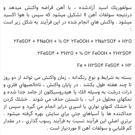
سولفوريك اسيد آزادشده ، با آهن قراضه واكنش ميدهد و
درنتيجه سولفات آهن II تشكيل ميشود كه سپس با هوا اكسيد
ميشود . واكنش هاي انجام شده در اين فرآيند به شكل زير است
:
2FeSO4 + 4NaOH + ½ O2 2FeOOH + 2Na2SO4 + H2O
2FeSO4 + 3H2O + ½ O2 FeOOH + 2H2SO4
Fe + H2SO4 FeSO4 + H2
بسته به شرايط و نوع رنگدانه ، زمان واكنش می تواند از دو روز
تا چند هفته طول بكشد . در پايان واكنش ، ناخالصيهاي فلزي و
ذرات درشت به وسيله الك يا هيدروسيكلون از جامد جدا شده و
نمكهاي محلول در آب ، با شستن حذف مي شوند . خشك كردن
با خشك كنهاي نواري يا اسپري دراير انجام مي گيرد و سپس از
جداكننده ها يا آسياهاي جتي براي سايش بهره گرفته ميشود .
برتري اصلي اين فرآيند نسبت به فرآيند رسوب گذاري ، در مقدار
كم قليايي و سولفات آهن II موردنياز است .