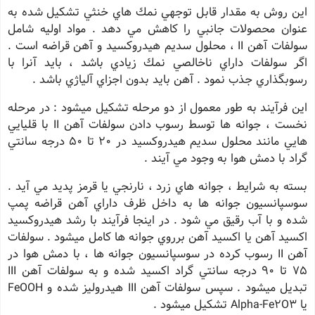
اين روش به مقدار قابل توجهي نمك هاي خنثي تشكيل شده به
عنوان محصولات جانبي را كاهش مي دهد . مواد اوليه شامل
سولفات آهن II ، محلول سديم هيدروكسيد و آهن قراضه است .
اگر سولفات داراي ناخالصي نمك زيادي باشد ، بايد آنرا با
رسوبگذاري جذب نمود . آهن بايد بدون اجزاي آلياژي باشد .
اين فرآيند به طور معمول از دو مرحله تشكيل ميشود : در مرحله
نخست ، جوانه ها توسط رسوب دادن سولفات آهن II با قليايي
هايي مانند محلول سديم هيدروكسيد در 20 تا 50 درجه سانتي
گراد با دمش هوا به وجود مي آيند .
بسته به شرايط ، جوانه هاي زرد ، نارنجي يا قرمز پديد مي آيد .
سوسپانسيون جوانه ها به داخل ظرف داراي آهن قراضه پمپ
شده و با آب رقيق مي شود . در اينجا فرآيند با رشد هيدروكسيد
اكسيد آهن يا اكسيد آهن برروي جوانه ها كامل ميشود . سولفات
آهن II رسوب كرده در سوسپانسيون جوانه ها ، با دمش هوا در
75 تا 90 درجه سانتي گراد اكسيد شده و به سولفات آهن III
تبديل ميشود . سپس سولفات آهن III هيدروليز شده و FeOOH
يا Alpha-Fe2O3 تشكيل ميشود .