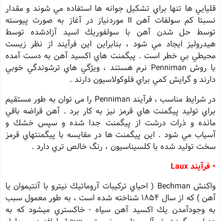
قليايي ها تنها براي تشكيل جوانه ها استفاده مي شوند و مقدار
نسبتا كم سولفات آهن II موردنياز در آغاز به صورت پيوسته
توسط حل شدن آهن با سولفوريك اسيد آزادشده توسط
هيدروليز ايجاد مي شود ، بنابراين اين فرآيند از نظر زيست
محيطي بي خطر است . پيگمنت هاي اكسيد آهن به دست آمده
با روش Penniman نرم هستند ، ويژگي هاي ترشوندگي خوبي
دارند و گرايش كمي براي فلوكولاسيون دارند .
در شرايط مناسب ، فرآيند Penniman را می توان به طور مستقيم
براي توليد پيگمنت هاي قرمز نيز به كار برد . آهن قراضه باقي
مانده و ذرات درشت از پيگمنت جدا شده و سپس خشك و
آسياب مي شود . اين پيگمنت ها در مقايسه با پيگمنتهاي قرمز
سخت توليد شده با كلسيناسيون ، رنگ خالص تري دارد .
• فرآيند Laux
واكنش Bechman ( احياي تركيبات آروماتيك نيترو با آنتيموان يا
آهن ) كه از سال 1854 شناخته شده است ، به طور معمول سبب
به وجودآمدن يك اكسيد آهن سياه - خاكستري ميشود كه به