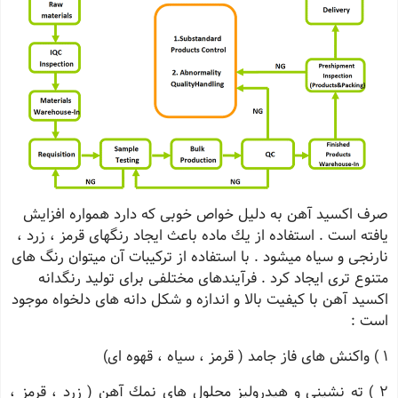
صرف اكسید آهن به دلیل خواص خوبی كه دارد همواره افزایش
یافته است . استفاده از یك ماده باعث ایجاد رنگهای قرمز ، زرد ،
نارنجی و سیاه میشود . با استفاده از تركیبات آن میتوان رنگ های
متنوع تری ایجاد كرد . فرآیندهای مختلفی برای تولید رنگدانه
اكسید آهن با كیفیت بالا و اندازه و شكل دانه های دلخواه موجود
است :
1 ) واكنش های فاز جامد ( قرمز ، سیاه ، قهوه ای)
2 ) ته نشینی و هیدرولیز محلول های نمك آهن ( زرد ، قرمز ،