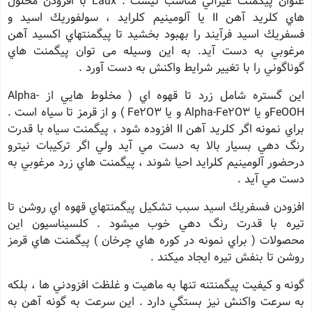
عنوان پيگمنت غيرآلي مناسب نيست . Laux با افزودن محلول
هاي كلريد آهن II يا آلومينيم كلرايد ، سولفوريك اسيد و
فسفريك اسيد فرآيند را بهبود بخشيد تا پيگمنتهاي اكسيد آهن
مرغوبي به دست آيد. به اين وسيله می توان پيگمنت هاي
گوناگوني را با تغيير شرايط واكنش به دست آورد .
اين گستره شامل زرد تا قهوه اي ( مخلوط هايي از Alpha-
FeOOHو یا Alpha-Fe2O3 و یا Fe2O3 ) و از قرمز تا سياه است .
براي نمونه اگر كلريد آهن II افزوده شود ، پيگمنت سياه با قدرت
رنگ دهي بسيار بالا به دست مي آيد ولي اگر تركيبات نيترو
درحضور آلومينيم كلرايد احيا شوند ، پيگمنت هاي زرد مرغوبي به
دست مي آيد .
افزودن فسفريك اسيد سبب تشكيل پيگمنتهاي قهوه اي روشن تا
تيره با قدرت رنگ دهي خوب ميشود . كلسيناسيون اين
محصولات ( براي نمونه در كوره هاي چرخان ) پيگمنت هاي قرمز
روشن تا بنفش تيره ايجاد ميكند .
گونه و كيفيت پيگمنتنه تنها به ماهيت و غلظت افزودني ها ، بلكه
به سرعت واكنش نيز بستگي دارد . اين سرعت به گونه آهن به