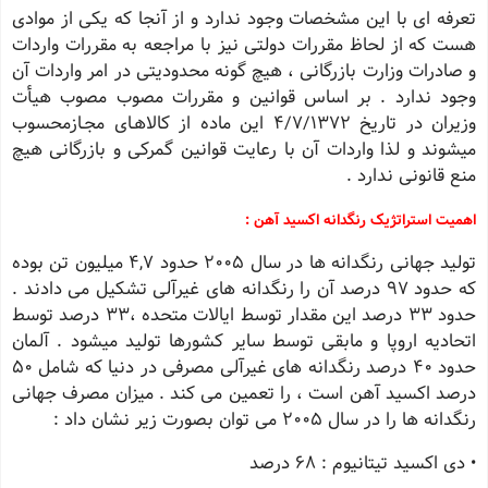
تعرفه ای با این مشخصات وجود ندارد و از آنجا كه یكی از موادی
هست كه از لحاظ مقررات دولتی نیز با مراجعه به مقررات واردات
و صادرات وزارت بازرگانی ، هیچ گونه محدودیتی در امر واردات آن
وجود ندارد . بر اساس قوانین و مقررات مصوب مصوب هیأت
وزیران در تاریخ 4/7/1372 این ماده از كالاهـای مجـازمحسوب
میشوند و لذا واردات آن با رعایت قوانین گمركی و بازرگانی هیچ
منع قانونی ندارد .
اهمیت استراتژیک رنگدانه اکسید آهن :
تولید جهانی رنگدانه ها در سال 2005 حدود 4,7 میلیون تن بوده
كه حدود 97 درصد آن را رنگدانه های غیرآلی تشكیل می دادند .
حدود 33 درصد این مقدار توسط ایالات متحده ،33 درصد توسط
اتحادیه اروپا و مابقی توسط سایر كشورها تولید میشود . آلمان
حدود 40 درصد رنگدانه های غیرآلی مصرفی در دنیا كه شامل 50
درصد اكسید آهن است ، را تعمین می كند . میزان مصرف جهانی
رنگدانه ها را در سال 2005 می توان بصورت زیر نشان داد :
• دی اكسید تیتانیوم : 68 درصد