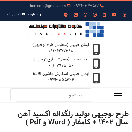
iranicc.ir@gmail.com
09360237517
درباره ما
تمـاس با ما
ایمان حبیبی (سفارش طرح توجیهی)
09126277388
امیر حبیبی (سفارش طرح توجیهی)
09127975250
ایمان حبیبی (سفارش ماشین آلات)
09360555304
طرح توجیهی تولید رنگدانه اکسید آهن
سال 1402 + کامفار ( Word و Pdf )