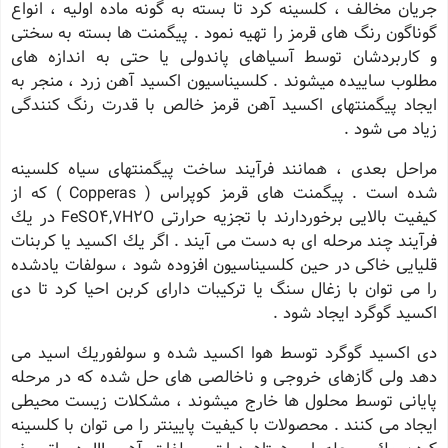
جریان مخالف ، كلسینه كرد تا بسته به گونه ماده اولیه ، انواع
گوناگون رنگ های قرمز را تهیه نمود . پیگمنت ها بسته به سختی
و كاربردشان توسط آسیاهای پاندولی یا حتی به اندازه های
مطلوب ساییده میشوند . كلسیناسیون اكسید آهن زرد ، منجر به
ایجاد پیگمنتهای اكسید آهن قرمز خالص با قدرت رنگ كنندگی
زیاد می شود .
مراحل بعدی ، همانند فرآیند ساخت پیگمنتهای سیاه كلسینه
شده است . پیگمنت های قرمز كوپراس ( Copperas ) كه از
كیفیت بالایی برخوردارند با تجزیه حرارتی FeSO4,7H2O در یك
فرآیند چند مرحله ای به دست می آیند . اگر یك اكسید یا كربنات
قلیایی خاكی در حین كلسیناسیون افزوده شود ، سولفات یادشده
را می توان با زغال سنگ یا تركیبات دارای كربن احیا كرد تا دی
اكسید گوگرد ایجاد شود .
دی اكسید گوگرد توسط هوا اكسید شده و سولفوریك اسید می
دهد ولی گازهای خروجی و ناخالصی های حل شده كه در مرحله
پایانی توسط محلول ها خارج میشوند ، مشكلات زیست محیطی
ایجاد می كنند . محصولات با كیفیت پایینتر را می توان با كلسینه