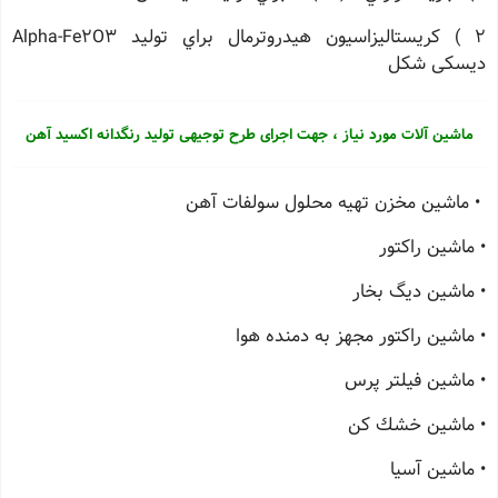
2 ) كريستاليزاسيون هيدروترمال براي توليد Alpha-Fe2O3
ديسكی شکل
ماشین آلات مورد نیاز ، جهت اجرای طرح توجیهی تولید رنگدانه اکسید آهن
• ماشین مخزن تهيه محلول سولفات آهن
• ماشین راكتور
• ماشین ديگ بخار
• ماشین راكتور مجهز به دمنده هوا
• ماشین فيلتر پرس
• ماشین خشك كن
• ماشین آسيا