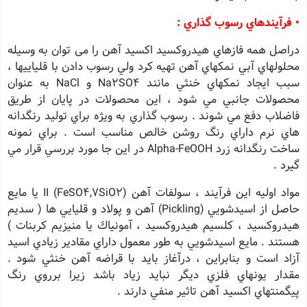
• فرآيندهاي رسوب گذاري :
دراصل همه فازهاي هيدروكسيد اكسيد آهن را می توان به وسيله
محلولهاي آبي نمكهاي آهن تهيه كرد ولي رسوب دادن با قلياييها ،
سبب ايجاد نمكهاي خنثي مانند Na2SO4 و NaCl به عنوان
محصولات جانبي مي شود ، اين محصولات در پايان از طريق
فاضلاب دفع مي شوند . رسوب گذاري به ويژه براي توليد رنگدانه
هاي نرم داراي رنگ روشن خالص مناسب است . براي نمونه
ساخت رنگدانه زرد Alpha-FeOOH در اين جا مورد بررسي قرار مي
گيرد .
مواد اوليه اين فرآيند ، سولفات آهن (FeSO4,7SiO2) II يا مايع
حاصل از اسيدشويي (Pickling) آهن و پولاد و قليايي ها ( سديم
هيدروكسيد ، كلسيم هيدروكسيد ، آمونياك يا منيزيم كربنات )
هستند . مايع اسيدشويي به طور معمول داراي مقادير زيادي اسيد
آزاد است و بنابراين ، درآغاز بايد با قراضه آهن خنثي شود .
مقدار يونهاي فلزي ديگر نبايد زياد باشد زيرا برروي رنگ
پيگمنتهاي اكسيد آهن تاثير منفي دارند .