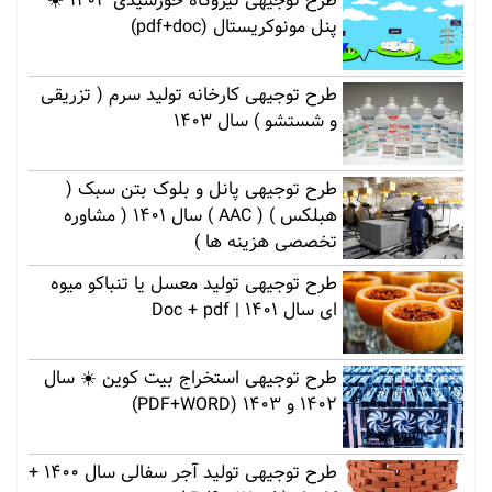
طرح توجیهی نیروگاه خورشیدی 1403 ☀️
پنل مونوکریستال (pdf+doc)
طرح توجیهی کارخانه تولید سرم ( تزریقی
و شستشو ) سال 1403
طرح توجیهی پانل و بلوک بتن سبک (
هبلکس ) ( AAC ) سال 1401 ( مشاوره
تخصصی هزینه ها )
طرح توجیهی تولید معسل یا تنباکو میوه
ای سال 1401 | Doc + pdf
طرح توجیهی استخراج بیت کوین ☀️ سال
1402 و 1403 (PDF+WORD)
طرح توجیهی تولید آجر سفالی سال 1400 +