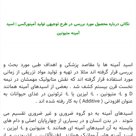
نکاتی درباره محصول مورد بررسی در طرح توجیهی تولید آمینورکسی | اسید
آمینه متیونین
اسید آمینه ها با مقاصد پزشکی و اهداف طبی مورد بحث و
بررسی قرار گرفته اند مثلا در تهیه و تولید مواد تزریقی از زمانی
مورد استفاده قرار گرفته اند که نقش متابولیک مهمشان در نیمه
نخست قرن بیستم کشف شد . بعضی از اسیدهای آمینه همانند
D و L- متیونین ، L- لیزین یا L- ترئونین در غذای حیوانات به
عنوان افزودنی ( Additive ) به کار رفته شده اند .
اسیدهای آمینه به دو گروه ضروری و غیر ضروری تقسیم می
شوند . در بدن انسان و در بسیاری از چهارپایان اصلی و دام های
وابسته به آن اسیدهای آمینه ای همانند L- متیونین و L- لیزین ،
اسید آمینه های آروماتیک همانند L-فنیلآلانین ، L-تیروزین و L-