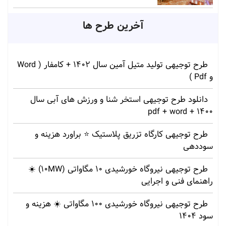
آخرین طرح ها
طرح توجیهی تولید متیل آمین سال 1402 + کامفار ( Word
و Pdf )
دانلود طرح توجیهی استخر شنا و ورزش های آبی سال
1400 + pdf + word
طرح توجیهی کارگاه تزریق پلاستیک ⭐ براورد هزینه و
سوددهی
طرح توجیهی نیروگاه خورشیدی 10 مگاواتی (10MW) ☀️
راهنمای فنی و اجرایی
طرح توجیهی نیروگاه خورشیدی 100 مگاواتی ☀️ هزینه‌ و
سود 1404