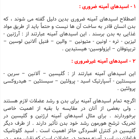
1 - اسیدهای آمینه ضروری :
اصطلاح اسیدهای آمینه ضروری بدین دلیل گفته می شوند ، که
بدن انسان قادر به ساخت آن ها نیست و حتماً باید از طریق مواد
غذایی به بدن برسند . این اسیدهای آمینه عبارتند از : آرژنین -
لیزین - تره - اونین - متیونین – والین – فنیل آلانین لوسین –
تریپتوفان – ایزولوسین- هیستیدین .
2 - اسیدهای آمینه غیرضروری :
این اسیدهای آمینه عبارتند از : گلیسین – آلانین – سرین -
سیستئین - آسپارتیک اسید - پرولئین – سیستئین – هیدروکسی
پرولئین .
اگرچه تمام اسیدهای آمینه برای بدن و رشد عضلات لازم هستند
. ولی بعضی از آنان در مقایسه با بقیه از اهمیت خاصی
برخوردارند . برای مثال اسیدهای آمینه ارژنین و گلیسین در
تحریک ترشح هورمون رشد خود بدن تأثیر دارند . از طرف دیگر
گلیسین در کنترل افسردگی حائز اهمیت است . اسید گلوتامیک
فراوانترین اسید آمینه موجود در عضلات است که نقش مهمی در