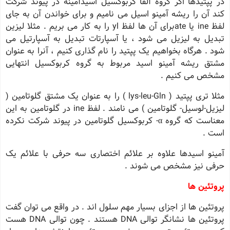
در پپتیدها اگر گروه آلفا کربوکسیل اسیدآمینه در پیوند شرکت
کند آن را ریشه آمینو اسیل می نامیم و برای خواندن آن به جای
لفظ ine یا ateبرای آن ها لفظ yl را به کار می بریم . مثلا لیزین
تبدیل به لیزیل می شود ، یا آسپارتات تبدیل به آسپارتیل می
شود . هرگاه بخواهیم یک پپتید را نام گذاری کنیم ، آنرا به عنوان
مشتق ریشه آمینو اسید مربوط به گروه کربوکسیل انتهایی
مشخص می کنیم .
مثلا تری پپتید ( lys-leu-Gln ) را به عنوان یک مشتق گلوتامین (
لیزیل-لوسیل- گلوتامین ) می نامند . لفظ ine در گلوتامین به این
معناست که گروه α- کربوکسیل گلوتامین در پیوند شرکت نکرده
است .
آمینو اسیدها علاوه بر علائم اختصاری سه حرفی با علائم یک
حرفی نیز مشخص می شوند .
پروتئین ها
پروتئین ها از اجزای بسیار مهم سلول اند . در واقع می توان گفت
پروتئین ها نشانگر توالی DNA هستند . چون توالی DNA هست