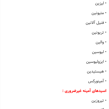
• لیزین
• متیونین
• فنیل آلانین
• تریونین
• والین
• لیوسین
• ایزولیوسین
• هیستیدین
• آمینورکس
اسیدهای آمینه غیرضروری :
• تیروزین