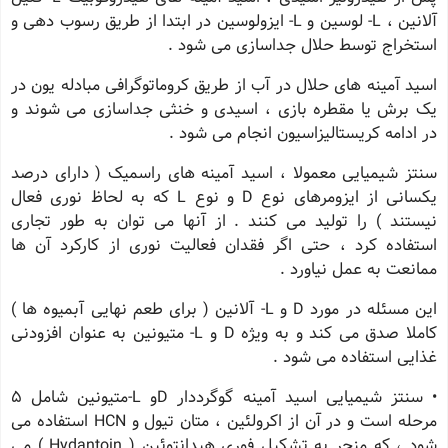
آلانین ، L- لوسین و L- ایزولوسین در ابتدا از طریق رسوب دهی و
استخراج توسط حلال جداسازی می شود .
اسید آمینه های حلال در آب از طریق کروماتوگرافی مبادله یون در
یک برش یا مقطره بازی ، اسیدی و خنثی جداسازی می شوند و
در ادامه کریستالیزاسیون انجام می شود .
سنتز شیمیایی معمولا ، اسید آمینه های راسمیک ( دارای درصد
یکسانی از ایزومرهای نوع D و نوع L که به لحاظ نوری فعال
نیستند ) را تولید می کنند . از آنها می توان به طور تجاری
استفاده کرد ، حتی اگر فقدان فعالیت نوری از کارکرد آن ها
ممانعت به عمل نیاورد .
این مسئله در مورد D و L- آلانین ( برای طعم نهایی آبمیوه ها )
کاملا صدق می کند و به ویژه D و L- متیونین به عنوان افزودنی
غذایی استفاده می شود .
• سنتز شیمیایی اسید آمینه گوگرددار Dو L-متیونین شامل 5
مرحله است و در آن از اکرولئین ، متان تیول و HCN استفاده می
شود ، که منجر به تشکیل فوری هیدانتوئین ( Hydantoin ) می