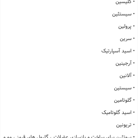
• گلیسین
• سیستئین
• پرولین
• سرین
• اسید آسپارتیک
• آرجینین
• آلانین
• سیستین
• گلوتامین
• اسید گلوتامیک
• تریونین
• پروتئین برای ساخت و بازسازی عضلات ، گلبول های قرمز ، مو و