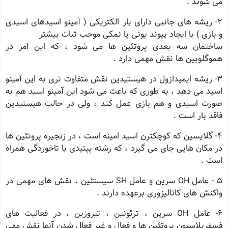
می شوند .
2- ریشه های جانبی دارای بار الکتریکی ( آمینو اسیدهای اسیدی
و بازی ) با ایجاد پیوند یونی یا نمکی موجب ثبات بیشتر
ساختمان سه بعدی پروتئین ها می شود ، که این امر در
هموگلوبین ها نقش مهمی دارد .
3- ریشه ایمیدازول در هیستیدین نقش متفاوت تری به این آمینو
اسید می دهد ، به طوری که باعث می شود این آمینو اسید هم به
صورت اسیدی و هم بازی عمل کند ، ولی در حالت هیستیدین
فاقد بار است .
4- گلایسین که کوچکترن اسید امینه است ، در زنجیره پروتئین ها
در مکان هایی جای می گیرد ، که رشته پپتیدی با تاخوردگی همراه
است .
5 - عامل OH سرین و عامل SH سیستئین ، نقش های مهمی در
واکنش های کاتالیزوری برعهده دارند .
6- عامل OH سرین ، ترئونین ، تیروزین ، در فعالیت های
فسفریلاسیون پروتئین ها و فعال و غیر فعال شدن آنها نقش مهی