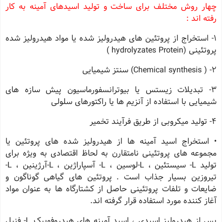
چهار روش مختلف برای ساخت و تولید اسیدهای آمینه به کار
رفته اند :
1- استخراج از پروتئین های هیدرولیز شده یا مواد هیدرولیز شده
پروتئینی (hydrolyzates Protein )
2- ( Chemical synthesis) سنتز شیمیایی
3- تبدیلات زیستس یا بیوترانسفورماسیون پیش سازه های
شیمیایی با استفاده از آنزیم ها یا راکتورهای سلولی
4- تولید میکروبی از طریق فرآیند تخمیر
• استخراج اسید آمینه ها از هیدرولیز شده های پروتئین یا
مجموعه های پروتئینی نامتقارن به لحاظ اقتصادی به ویژه برای
تولید L- سیستئین ، L-لوسین ، L- آسپاراژین ، L-آرژینین ، L-
تیروزین بسیار جذاب است . پروتئین های گیاهی گوناگون و
ضایعات و تلفات پروتئینی حاصل از کشتارگاه ها به عنوان مواد
آغاز کننده مورد استفاده قرار گرفته اند.
پس از هیدرولیز اسیدی ، اسید آمینه های هیدروفوبیک L- فنیل