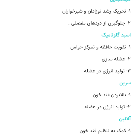
1- تحریک رشد نوزادان و شیرخواران
2- جلوگیری از دردهای مفصلی .
اسید گلوتامیک
1- تقویت حافظه و تمرکز حواس
2- عضله سازی
3- تولید انرژی در عضله
سرین
1- بالابردن قند خون
2- تولید انرژی در عضله
آلانین
1- کمک به تنظیم قند خون