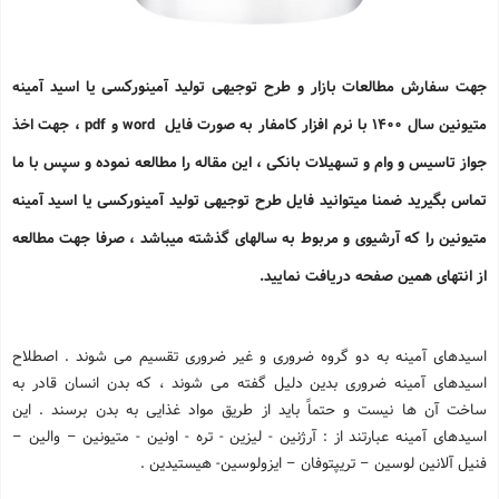
جهت سفارش مطالعات بازار و طرح توجیهی تولید آمینورکسی یا اسید آمینه
متیونین سال 1400 با نرم افزار کامفار به صورت فایل word و pdf ، جهت اخذ
جواز تاسیس و وام و تسهیلات بانکی ، این مقاله را مطالعه نموده و سپس با ما
تماس بگیرید ضمنا میتوانید فایل طرح توجیهی تولید آمینورکسی یا اسید آمینه
متیونین را که آرشیوی و مربوط به سالهای گذشته میباشد ، صرفا جهت مطالعه
از انتهای همین صفحه دریافت نمایید.
اسیدهای آمینه به دو گروه ضروری و غیر ضروری تقسیم می شوند . اصطلاح
اسیدهای آمینه ضروری بدین دلیل گفته می شوند ، که بدن انسان قادر به
ساخت آن ها نیست و حتماً باید از طریق مواد غذایی به بدن برسند . این
اسیدهای آمینه عبارتند از : آرژنین - لیزین - تره - اونین - متیونین – والین –
فنیل آلانین لوسین – تریپتوفان – ایزولوسین- هیستیدین .