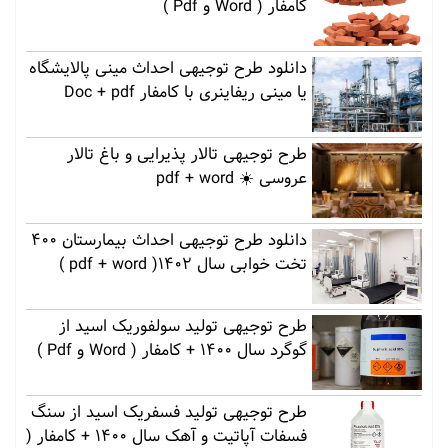
کامفار ( Word و Pdf )
دانلود طرح توجیهی احداث مینی پالایشگاه
یا مینی ریفاینری با کامفار Doc + pdf
طرح توجیهی تالار پذیرایی و باغ تالار
عروسی ☀️ pdf + word
دانلود طرح توجیهی احداث بیمارستان 400
تخت خوابی سال 1402( pdf + word )
طرح توجیهی تولید سولفوریک اسید از
گوگرد سال 1400 + کامفار ( Word و Pdf )
طرح توجیهی تولید فسفریک اسید از سنگ
فسفات آپاتیت و آهک سال 1400 + کامفار (