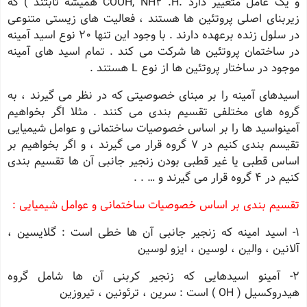
و یک عامل متغییر دارد .COOH, NH2 .H همیشه ثابتند ) که
زیربنای اصلی پروتئین ها هستند ، فعالیت های زیستی متنوعی
در سلول زنده برعهده دارند . با وجود این تنها 20 نوع اسید آمینه
در ساختمان پروتئین ها شرکت می کند . تمام اسید های آمینه
موجود در ساختار پروتئین ها از نوع L هستند .
اسیدهای آمینه را بر مبنای خصوصیتی که در نظر می گیرند ، به
گروه های مختلفی تقسیم بندی می کنند . مثلا اگر بخواهیم
آمینواسید ها را بر اساس خصوصیات ساختمانی و عوامل شیمیایی
تقیسم بندی کنیم در 7 گروه قرار می گیرند ، و اگر بخواهیم بر
اساس قطبی یا غیر قطبی بودن زنجیر جانبی آن ها تقسیم بندی
کنیم در 4 گروه قرار می گیرند و … . .
تقسیم بندی بر اساس خصوصیات ساختمانی و عوامل شیمیایی :
1- اسید امینه که زنجیر جانبی آن ها خطی است : گلایسین ،
آلانین ، والین ، لوسین ، ایزو لوسین
2- آمینو اسیدهایی که زنجیر کربنی آن ها شامل گروه
هیدروکسیل ( OH ) است : سرین ، ترئونین ، تیروزین