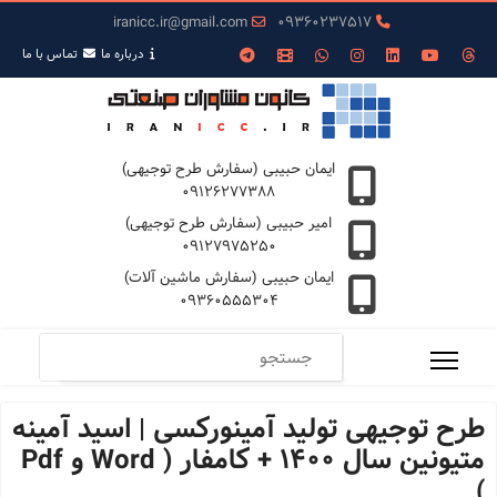
iranicc.ir@gmail.com
09360237517
درباره ما
تمـاس با ما
ایمان حبیبی (سفارش طرح توجیهی)
09126277388
امیر حبیبی (سفارش طرح توجیهی)
09127975250
ایمان حبیبی (سفارش ماشین آلات)
09360555304
طرح توجیهی تولید آمینورکسی | اسید آمینه
متیونین سال 1400 + کامفار ( Word و Pdf
)