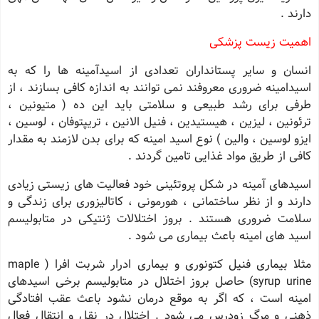
دارند .
اهمیت زیست پزشکی
انسان و سایر پستانداران تعدادی از اسیدآمینه ها را که به
اسیدامینه ضروری معروفند نمی توانند به اندازه کافی بسازند ، از
طرفی برای رشد طبیعی و سلامتی باید این ده ( متیونین ،
ترئونین ، لیزین ، هیستیدین ، فنیل الانین ، تریپتوفان ، لوسین ،
ایزو لوسین ، والین ) نوع اسید امینه که برای بدن لازمند به مقدار
کافی از طریق مواد غذایی تامین گردند .
اسیدهای آمینه در شکل پروتئینی خود فعالیت های زیستی زیادی
دارند و از نظر ساختمانی ، هورمونی ، کاتالیزوری برای زندگی و
سلامت ضروری هستند . بروز اختلالات ژنتیکی در متابولیسم
اسید های امینه باعث بیماری می شود .
مثلا بیماری فنیل کتونوری و بیماری ادرار شربت افرا ( maple
syrup urine) حاصل بروز اختلال در متابولیسم برخی اسیدهای
امینه است ، که اگر به موقع درمان نشود باعث عقب افتادگی
ذهنی و مرگ زودرس می شود . اختلال در نقل و انتقال فعال