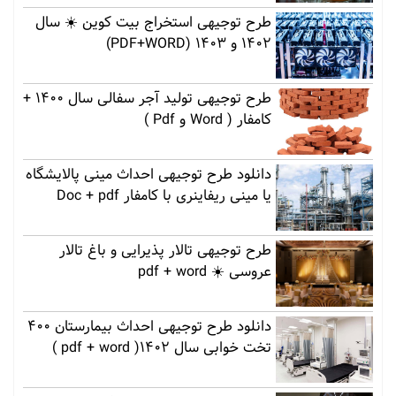
طرح توجیهی استخراج بیت کوین ☀️ سال
1402 و 1403 (PDF+WORD)
طرح توجیهی تولید آجر سفالی سال 1400 +
کامفار ( Word و Pdf )
دانلود طرح توجیهی احداث مینی پالایشگاه
یا مینی ریفاینری با کامفار Doc + pdf
طرح توجیهی تالار پذیرایی و باغ تالار
عروسی ☀️ pdf + word
دانلود طرح توجیهی احداث بیمارستان 400
تخت خوابی سال 1402( pdf + word )