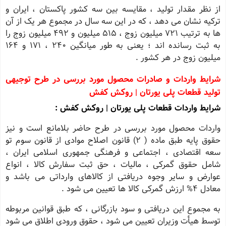
از نظر مقدار تولید ، مقایسه بین سه کشور پاکستان ، ایران و
ترکیه نشان می دهد ، که در این سه سال در مجموع هر یک از آن
ها به ترتیب 721 میلیون زوج ، 515 میلیون و 492 میلیون زوج را
به ثبت رسانده اند ؛ یعنی به طور میانگین 240 ، 171 و 164
میلیون زوج در هر کشور .
شرایط واردات و صادرات محصول مورد بررسی در طرح توجیهی
تولید قطعات پلی یورتان | روکش کفش
شرایط واردات
قطعات پلی یورتان | روکش کفش :
واردات محصول مورد بررسی در طرح حاضر بلامانع است و نیز
حقوق پایه طبق ماده ( ٢) قانون اصلاح موادی از قانون سوم تو
سعه اقتصادی ، اجتماعی و فرهنگی جمهوری اسلامی ایران ،
شامل حقوق گمرکی ، مالیات ، حق ثبت سفارش کالا ، انواع
عوارض و سایر وجوه دریافتی از کالاهای وارداتی می باشد و
معادل ۴% ارزش گمرکی کالا ها تعیین می شود .
به مجموع این دریافتی و سود بازرگانی ، که طبق قوانین مربوطه
توسط هیأت وزیران تعیین می شود ، حقوق ورودی اطلاق می شود