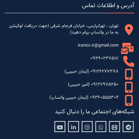
آدرس و اطلاعات تماس
تهران ، تهرانپارس، خیابان فرجام شرقی (جهت دریافت لوکیشن
به ما در واتساپ پیام دهید)
iranicc.ir@gmail.com
09360237517
09126277388 (ایمان حبیبی)
09127975250 (امیر حبیبی)
09360555304 (ایمان حبیبی واتساپ)
شبکه‌های اجتماعی ما را دنبال کنید
Youtube
Linkedin
Instagram
Whatsapp
Aparat
Telegram