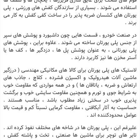
فوم های سخت برای عایق سازی فریزرها ، یخچال ها و سقف ها
استفاده می شوند . بسیاری از سازندگان کفش های ورزشی ، پلی
یورتان های کشسان ضربه پذیر را در ساخت کفی کفش به کار می
برند .
در صنعت خودرو ، قسمت هایی چون داشبورد و پوشش های سپر
از جنس پلی یورتان ساخته می شوند . علاوه براین ، پوشش های
پلی یورتانی ، به عنوان پوشش پل ها ، دزدگیر ها ، کف ها یا
آستر مخزن ها نیز کاربرد دارند .
لاستیک های پلی یورتان برای کالا های مکانیکی مهندسی ( درزگیر
ماشین آلات هیدرولیک و اکسیژن فشرده ، کلاچ ، جاذب های
ارتعاش و ضربه ، یاتاقان ها ) و در همه مواردی که مقاومت خوب
به شرایط جوی و تورم و همچنین مقاومت سایشی خوب و برگشت
پذیری خوب در سختی زیاد مطلوب باشد ، مناسب هستند .
حساسیت به آثار آبکافتی ، مقاومت گرمایی نسبتاً کم و قیمت بالا
عوامل محدودکننده اند .
علیرغم این ، پلی یورتان ها در شاخه های مختلف نفوذ کرده اند .
تایر های توچر برای ماشین ها صنعتی ، تخت و پاشته کفش ،