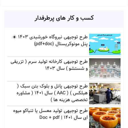
کسب و کار های پرطرفدار
طرح توجیهی نیروگاه خورشیدی 1403 ☀️
پنل مونوکریستال (pdf+doc)
طرح توجیهی کارخانه تولید سرم ( تزریقی
و شستشو ) سال 1403
طرح توجیهی پانل و بلوک بتن سبک (
هبلکس ) ( AAC ) سال 1401 ( مشاوره
تخصصی هزینه ها )
طرح توجیهی تولید معسل یا تنباکو میوه
ای سال 1401 | Doc + pdf