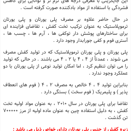
این جایگزینی با معرفی درجه های نرم تر و توانایی برای کاهش
فشردگی با استفاده از مواد بادکننده صورت گرفته است .
در حال حاضر علاوه بر مصرف پلی یورتان و پلی یورتان
ترموپلاستیک به عنوان ترکیب تخت کفش ، تقاضای فزاینده ای
برای ساختارهای پوشش دار توکفی ها ، آرم ها ، چسب ها ،
آستری فوم و کفی جورابدار وجود دارد .
پلی یورتان و پلی یورتان ترموپلاستیک که در تولید کفش مصرف
می شوند ، عمدتاً از ۴ ، ۴ یا ٢ ، ۴ می باشند . در حالی که تولید
را می توان تنظیم کرد ، اما امکان تولید نوعی از پلی یورتان با دو
عملکرد وجود ندارد .
بنابراین تولید ۴ ، ۴ خالص به مصرف ٢ ، ۴ ( فوم های انعطاف
پذیر ) و پلیمریک ( فوم سخت ) بستگی دارد .
تقاضا برای پلی یورتان در سال ٢٠١٠ ، به عنوان مواد اولیه تخت
کفش ، به دلیل استفاده چین به عنوان ماده اولیه از مرز ٧٠٠٠٠٠
تن گذشت .
زیره کفش از جنس پلی یورتان دارای خواص ذیل می باشد :