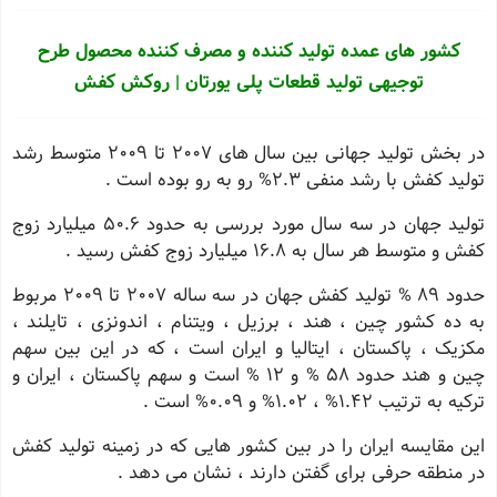
کشور های عمده تولید کننده و مصرف کننده محصول طرح
توجیهی تولید قطعات پلی یورتان | روکش کفش
در بخش تولید جهانی بین سال های ٢٠٠٧ تا ٢٠٠٩ متوسط رشد
تولید کفش با رشد منفی 2.3% رو به رو بوده است .
تولید جهان در سه سال مورد بررسی به حدود 50.6 میلیارد زوج
کفش و متوسط هر سال به 16.8 میلیارد زوج کفش رسید .
حدود ٨٩ % تولید کفش جهان در سه ساله ٢٠٠٧ تا ٢٠٠٩ مربوط
به ده کشور چین ، هند ، برزیل ، ویتنام ، اندونزی ، تایلند ،
مکزیک ، پاکستان ، ایتالیا و ایران است ، که در این بین سهم
چین و هند حدود ۵٨ % و ١٢ % است و سهم پاکستان ، ایران و
ترکیه به ترتیب 1.42% ، 1.02% و 0.09% است .
این مقایسه ایران را در بین کشور هایی که در زمینه تولید کفش
در منطقه حرفی برای گفتن دارند ، نشان می دهد .