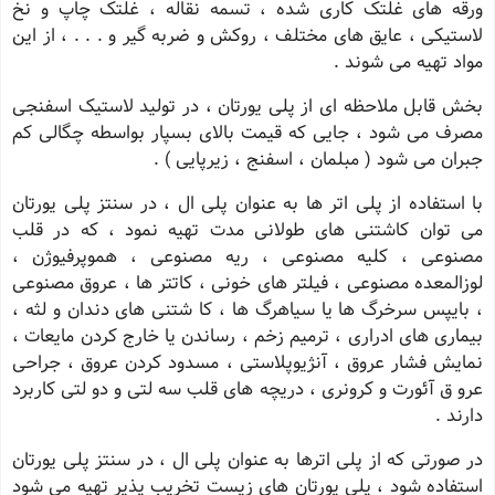
ورقه های غلتک کاری شده ، تسمه نقاله ، غلتک چاپ و نخ
لاستیکی ، عایق های مختلف ، روکش و ضربه گیر و . . . ، از این
مواد تهیه می شوند .
بخش قابل ملاحظه ای از پلی یورتان ، در تولید لاستیک اسفنجی
مصرف می شود ، جایی که قیمت بالای بسپار بواسطه چگالی کم
جبران می شود ( مبلمان ، اسفنج ، زیرپایی ) .
با استفاده از پلی اتر ها به عنوان پلی ال ، در سنتز پلی یورتان
می توان کاشتنی های طولانی مدت تهیه نمود ، که در قلب
مصنوعی ، کلیه مصنوعی ، ریه مصنوعی ، هموپرفیوژن ،
لوزالمعده مصنوعی ، فیلتر های خونی ، کاتتر ها ، عروق مصنوعی
، بایپس سرخرگ ها یا سیاهرگ ها ، کا شتنی های دندان و لثه ،
بیماری های ادراری ، ترمیم زخم ، رساندن یا خارج کردن مایعات ،
نمایش فشار عروق ، آنژیوپلاستی ، مسدود کردن عروق ، جراحی
عرو ق آئورت و کرونری ، دریچه های قلب سه لتی و دو لتی کاربرد
دارند .
در صورتی که از پلی اترها به عنوان پلی ال ، در سنتز پلی یورتان
استفاده شود ، پلی یورتان های زیست تخریب پذیر تهیه می شود