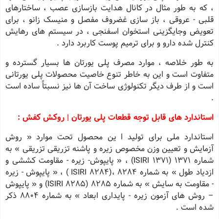
، که به طور مثال در کانال هدایت بازسازی عصب ، ساختارهای
قلبی - عروقی ، باز سازی غضروف مفصل و منیسک زانو ، برای
تعویض وجایگزینی استخوان اسفنجی ، در سیستم های رهایش
کنترل شده دارو و برای ترمیم پوست کاربرد دارد .
به طور خلاصه ، موارد مصرف پلی یورتان ها بسیار گسترده و
متفاوت است و این به خاطر تنوع خاصیت محصولات پلی یورتانی
است و از طرف دیگر تکنولوژی ساخت آن ها نیز نسبتاً ساده است
.
استاندارد های قابل توجه قطعات پلی یورتان | روکش کفش :
استاندارد ملی برای تولید ا ین محصول تحت موارد « روش
آزمایش و تعیین وزن مخصوص زیره و پاشنه تزریقی تزریقی » به
شماره 1371 (ISIRI 1371) ، « پایپوش- زیره - مقاومت کششی و
ازدیاد طول » به شماره ٨٢٨۴ ،(ISIRI 8284 ) ، « پایپوش - زیره
- مقاومت به سایش » به شماره ٨٢٨۵ (ISIRI 8285) و « پایپوش
– روش های آزمون زیره - پایداری ابعاد » به شماره ٨٨٠۴ ذکر
شده است .