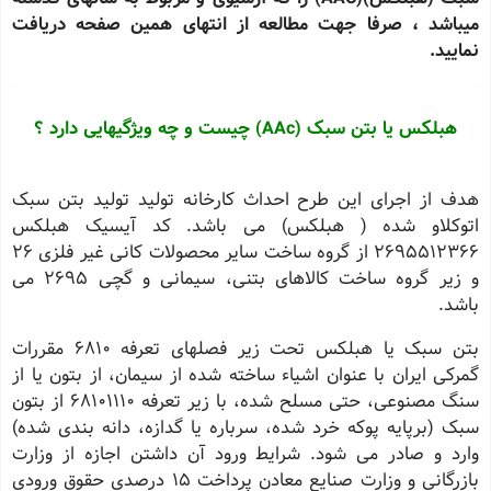
میباشد ، صرفا جهت مطالعه از انتهای همین صفحه دریافت
نمایید.
هبلکس یا بتن سبک (
AAc
) چیست و چه ویژگیهایی دارد ؟
هدف از اجرای این طرح احداث کارخانه تولید تولید بتن سبک
اتوکلاو شده ( هبلکس) می باشد. کد آیسیک هبلکس
۲۶۹۵۵۱۲۳۶۶ از گروه ساخت سایر محصولات کانی غیر فلزی 26
و زیر گروه ساخت کالاهای بتنی، سیمانی و گچی 2695 می
باشد
.
بتن سبک یا هبلکس تحت زیر فصلهای تعرفه 6810 مقررات
گمرکی ایران با عنوان اشیاء ساخته شده از سیمان، از بتون یا از
سنگ مصنوعی، حتی مسلح شده، با زیر تعرفه 68101110 از بتون
سبک (برپایه پوکه خرد شده، سرباره یا گدازه، دانه بندی شده)
وارد و صادر می شود. شرایط ورود آن داشتن اجازه از وزارت
بازرگانی و وزارت صنایع معادن پرداخت ۱۵ درصدی حقوق ورودی