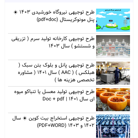
طرح توجیهی نیروگاه خورشیدی 1403 ☀️
پنل مونوکریستال (pdf+doc)
طرح توجیهی کارخانه تولید سرم ( تزریقی
و شستشو ) سال 1403
طرح توجیهی پانل و بلوک بتن سبک (
هبلکس ) ( AAC ) سال 1401 ( مشاوره
تخصصی هزینه ها )
طرح توجیهی تولید معسل یا تنباکو میوه
ای سال 1401 | Doc + pdf
طرح توجیهی استخراج بیت کوین ☀️ سال
1402 و 1403 (PDF+WORD)