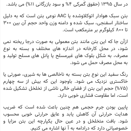
در سال ۱۳۹۵ (حقوق گمرکی 4% و سود بازرگانی ۱۱%) می باشد
.
بتن سبک هوادار اتوکلاوشده یا
AAC
نوعی بتن است که به دلیل
ساختار اسفنجی، سبک شده و دامنه وزن واحد حجم آن بین 300
تا 800 کیلوگرم بر مترمکعب است.
ازآن جا که این بتن مانند بتن معمولی به صورت درجا ریخته نمی
شود، در محل کارخانه در اندازه های مختلف و بسته به نوع
مصرف، به شکل بلوک های غیرمسلح یا پانل های مسلح تولید و
به محل مصرف حمل می شود.
رنگ سفید این نوع بتن بسته به ناخالصی ها به شیری، صورتی یا
خاکستری نزدیک می شود. باوجود این که بیش از سه چهارم
(75%) حجم این بتن از فضای خالی ناشی از تخلخل تشکیل شده
است، اما مقاومت فشاری خوبی دارد.
پایین بودن جرم حجمی هم چنین باعث شده است که ضریب
هدایت حرارتی آن کاهش یابد و عایق حرارتی خوبی محسوب
شود. بافت متخلخل و در عین حال یکپارچه این بتن مزایا و
خصوصیاتی دارد که درادامه به آ نها اشاره می کنیم
.