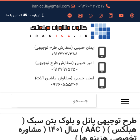
iranicc.ir@gmail.com
09360237517
درباره ما
تمـاس با ما
ایمان حبیبی (سفارش طرح توجیهی)
09126277388
امیر حبیبی (سفارش طرح توجیهی)
09127975250
ایمان حبیبی (سفارش ماشین آلات)
09360555304
طرح توجیهی پانل و بلوک بتن سبک (
هبلکس ) ( AAC ) سال 1401 ( مشاوره
تخصصی هزینه ها )