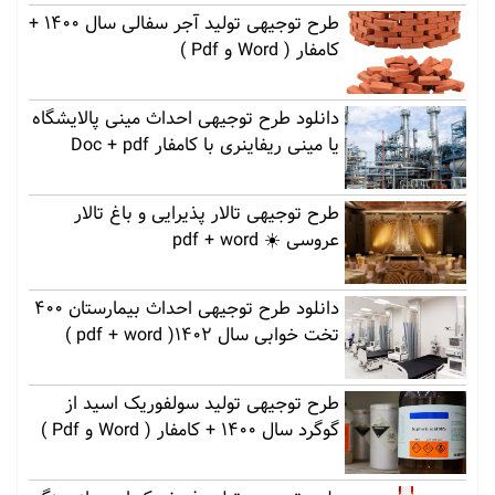
طرح توجیهی تولید آجر سفالی سال 1400 +
کامفار ( Word و Pdf )
دانلود طرح توجیهی احداث مینی پالایشگاه
یا مینی ریفاینری با کامفار Doc + pdf
طرح توجیهی تالار پذیرایی و باغ تالار
عروسی ☀️ pdf + word
دانلود طرح توجیهی احداث بیمارستان 400
تخت خوابی سال 1402( pdf + word )
طرح توجیهی تولید سولفوریک اسید از
گوگرد سال 1400 + کامفار ( Word و Pdf )