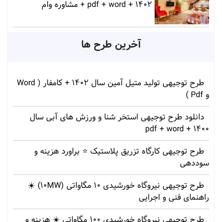
1402 + pdf + word + مشاوره وام
آخرین طرح ها
طرح توجیهی تولید متیل آمین سال 1402 + کامفار ( Word
و Pdf )
دانلود طرح توجیهی استخر شنا و ورزش های آبی سال
1400 + pdf + word
طرح توجیهی کارگاه تزریق پلاستیک ⭐ براورد هزینه و
سوددهی
طرح توجیهی نیروگاه خورشیدی 10 مگاواتی (10MW) ☀️
راهنمای فنی و اجرایی
طرح توجیهی نیروگاه خورشیدی 100 مگاواتی ☀️ هزینه‌ و