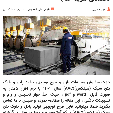
امیر حبیبی
طرح های توجیهی صنایع ساختمانی
جهت سفارش مطالعات بازار و طرح توجیهی تولید پانل و بلوک
بتن سبک (هبلکس)(AAC) سال 1402 با نرم افزار کامفار به
صورت فایل word و pdf ، جهت اخذ جواز تاسیس و وام و
تسهیلات بانکی ، این مقاله را مطالعه نموده و سپس با ما تماس
بگیرید ضمنا میتوانید فایل طرح توجیهی
تولید
پانل و بلوک بتن
سبک (هبلکس)(AAC) را که آرشیوی و مربوط به سالهای گذشته