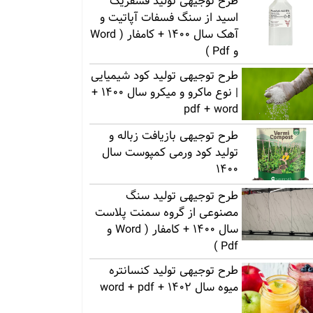
طرح توجیهی تولید فسفریک
اسید از سنگ فسفات آپاتیت و
آهک سال 1400 + کامفار ( Word
و Pdf )
طرح توجیهی تولید کود شیمیایی
| نوع ماکرو و میکرو سال 1400 +
pdf + word
طرح توجیهی بازیافت زباله و
تولید کود ورمی کمپوست سال
1400
طرح توجیهی تولید سنگ
مصنوعی از گروه سمنت پلاست
سال 1400 + کامفار ( Word و
Pdf )
طرح توجیهی تولید کنسانتره
میوه سال 1402 + word + pdf