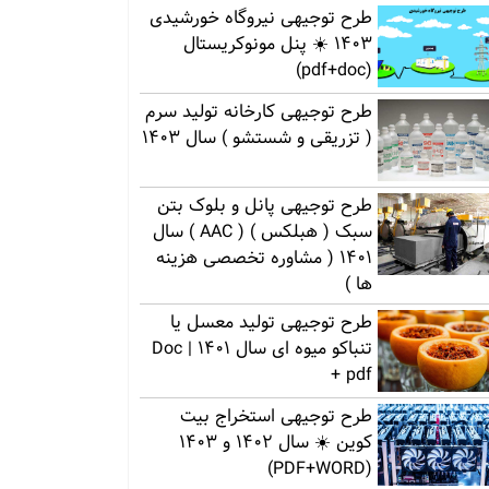
طرح توجیهی نیروگاه خورشیدی
1403 ☀️ پنل مونوکریستال
(pdf+doc)
طرح توجیهی کارخانه تولید سرم
( تزریقی و شستشو ) سال 1403
طرح توجیهی پانل و بلوک بتن
سبک ( هبلکس ) ( AAC ) سال
1401 ( مشاوره تخصصی هزینه
ها )
طرح توجیهی تولید معسل یا
تنباکو میوه ای سال 1401 | Doc
+ pdf
طرح توجیهی استخراج بیت
کوین ☀️ سال 1402 و 1403
(PDF+WORD)