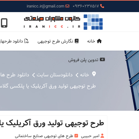
iranicc.ir@gmail.com
09360237517
خانه
نگارش طرح توجیهی
دانلود طرحها
تدوین پلن فروش
خانه
دانلودستان سایت
دانلود طرح ها
طرح توجیهی تولید ورق آکریلیک یا پلکسی گلاس سال 1401 + rd
طرح توجیهی تولید ورق آکریلیک یا پلکسی گل
امیر حبیبی
طرح های توجیهی صنایع ساختمانی