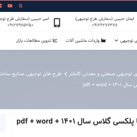
ایمان حبیبی (سفارش طرح توجیهی)
امیر حبیبی (سفارش طرح توج
09127975250
09126277388
ی توجیهی
واردات ماشین آلات
تدوین مطالعات بازار
ی توجیهی صنعتی و معدنی کاملتر
طرح های توجیهی صنایع ساختم
pdf + wo
اس سال 1401 + pdf + word