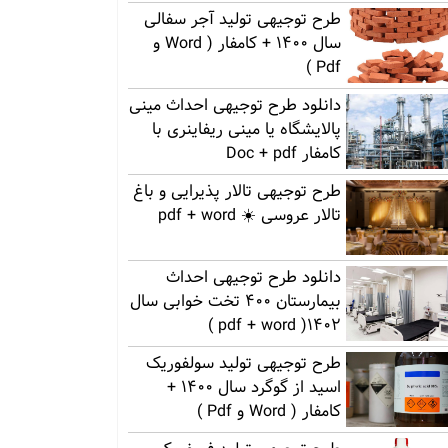
طرح توجیهی تولید آجر سفالی
سال 1400 + کامفار ( Word و
Pdf )
دانلود طرح توجیهی احداث مینی
پالایشگاه یا مینی ریفاینری با
کامفار Doc + pdf
طرح توجیهی تالار پذیرایی و باغ
تالار عروسی ☀️ pdf + word
دانلود طرح توجیهی احداث
بیمارستان 400 تخت خوابی سال
1402( pdf + word )
طرح توجیهی تولید سولفوریک
اسید از گوگرد سال 1400 +
کامفار ( Word و Pdf )