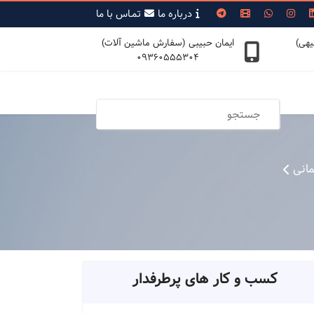
درباره ما
تمـاس با ما
یهی)
ایمان حبیبی (سفارش ماشین آلات)
09360555304
انی
کسب و کار های پرطرفدار