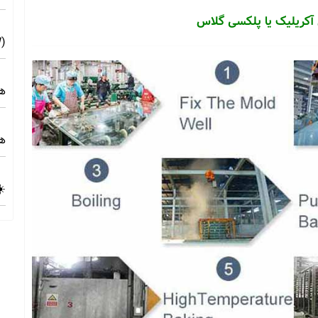
آکریلیک یا پلکسی گلاس
(10MW) ☀️ راهنمای فنی و اجرایی
هز
هز
☀️