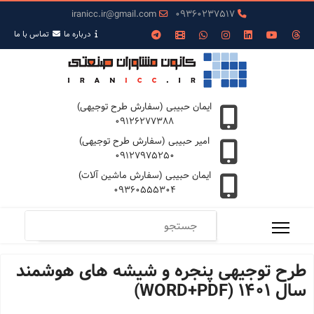
iranicc.ir@gmail.com
09360237517
درباره ما
تمـاس با ما
ایمان حبیبی (سفارش طرح توجیهی)
09126277388
امیر حبیبی (سفارش طرح توجیهی)
09127975250
ایمان حبیبی (سفارش ماشین آلات)
09360555304
طرح توجیهی پنجره و شیشه های هوشمند
سال 1401 (WORD+PDF)