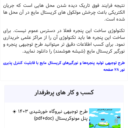
نتیجه فرایند فوق تاریک دیده شدن محل هایی است که جریان
الکتریکی باعث چرخش مولکول های کریستال مایع در آن محل ها
شده است.
تکنولوژی ساخت این پنجره فعلا در دسترس عموم نیست. برای
ساخت این پنجره ها باید تکنولوژی آن را از مراکز علمی خریداری
نمود. برای کسب اطلاعات دقیق تر میتوانید طرح توجیهی پنجره و
نورگیر کریستال مایع (شیشه هوشمند) را دانلود نمایید.
طرح توجیهی تولید ﭘﻨﺠﺮهﻫﺎ و ﻧﻮرﮔﯿﺮﻫﺎی ﮐﺮﯾﺴﺘﺎل ﻣﺎﯾﻊ ﺑﺎ ﻗﺎﺑﻠﯿﺖ ﮐﻨﺘﺮل ﭘﺬﯾﺮی
ﻧﻮر 28 صفحه
کسب و کار های پرطرفدار
طرح توجیهی نیروگاه خورشیدی 1403 ☀️
پنل مونوکریستال (pdf+doc)