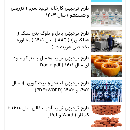
طرح توجیهی کارخانه تولید سرم ( تزریقی
و شستشو ) سال 1403
طرح توجیهی پانل و بلوک بتن سبک (
هبلکس ) ( AAC ) سال 1401 ( مشاوره
تخصصی هزینه ها )
طرح توجیهی تولید معسل یا تنباکو میوه
ای سال 1401 | Doc + pdf
طرح توجیهی استخراج بیت کوین ☀️ سال
1402 و 1403 (PDF+WORD)
طرح توجیهی تولید آجر سفالی سال 1400 +
کامفار ( Word و Pdf )