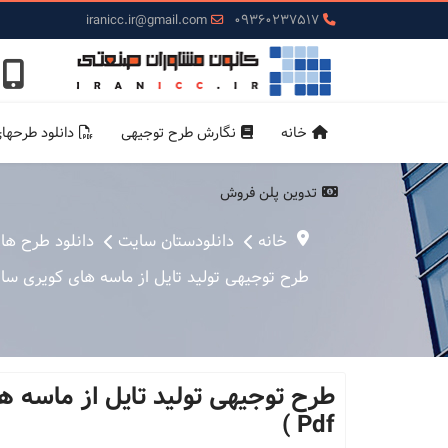
iranicc.ir@gmail.com
09360237517
خانه
نگارش طرح توجیهی
دانلود طرحها
تدوین پلن فروش
خانه
دانلودستان سایت
دانلود طرح ها
طرح توجیهی تولید تایل از ماسه های كویری سال 1400 + کامفار ( Word و df
Pdf )