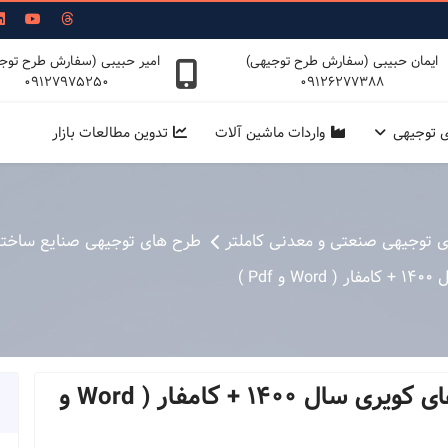
ایمان حبیبی (سفارش طرح توجیهی)
امیر حبیبی (سفارش طرح توج
09127975250
09126277388
ی توجیهی
واردات ماشین آلات
تدوین مطالعات بازار
ی توجیهی صنعتی و معدنی کاملتر
طرح های توجیهی صنایع ساختم
P )
طرح توجیهی تولید تایل از ماسه های كویری سال 1400 + کامفار ( Word و