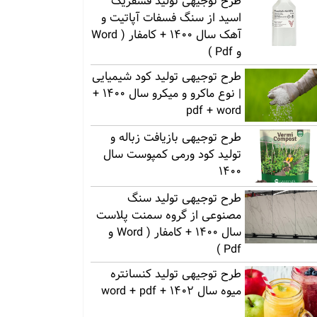
طرح توجیهی تولید فسفریک
اسید از سنگ فسفات آپاتیت و
آهک سال 1400 + کامفار ( Word
و Pdf )
طرح توجیهی تولید کود شیمیایی
| نوع ماکرو و میکرو سال 1400 +
pdf + word
طرح توجیهی بازیافت زباله و
تولید کود ورمی کمپوست سال
1400
طرح توجیهی تولید سنگ
مصنوعی از گروه سمنت پلاست
سال 1400 + کامفار ( Word و
Pdf )
طرح توجیهی تولید کنسانتره
میوه سال 1402 + word + pdf