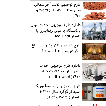
طرح توجیهی تولید آجر سفالی
سال 1400 + کامفار ( Word و
Pdf )
دانلود طرح توجیهی احداث مینی
پالایشگاه یا مینی ریفاینری با
کامفار Doc + pdf
طرح توجیهی تالار پذیرایی و باغ
تالار عروسی ☀️ pdf + word
دانلود طرح توجیهی احداث
بیمارستان 400 تخت خوابی سال
1402( pdf + word )
طرح توجیهی تولید سولفوریک
اسید از گوگرد سال 1400 +
کامفار ( Word و Pdf )