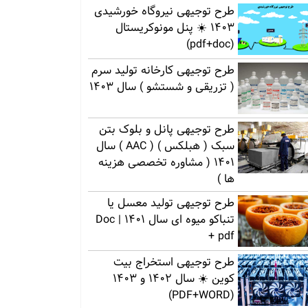
طرح توجیهی نیروگاه خورشیدی
1403 ☀️ پنل مونوکریستال
(pdf+doc)
طرح توجیهی کارخانه تولید سرم
( تزریقی و شستشو ) سال 1403
طرح توجیهی پانل و بلوک بتن
سبک ( هبلکس ) ( AAC ) سال
1401 ( مشاوره تخصصی هزینه
ها )
طرح توجیهی تولید معسل یا
تنباکو میوه ای سال 1401 | Doc
+ pdf
طرح توجیهی استخراج بیت
کوین ☀️ سال 1402 و 1403
(PDF+WORD)