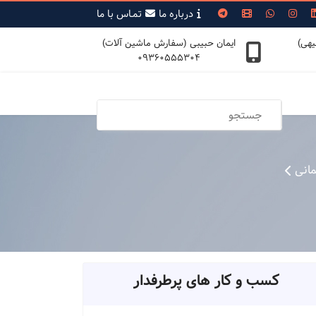
درباره ما
تمـاس با ما
یهی)
ایمان حبیبی (سفارش ماشین آلات)
09360555304
انی
کسب و کار های پرطرفدار