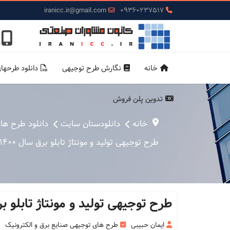
iranicc.ir@gmail.com
09360237517
خانه
نگارش طرح توجیهی
دانلود طرحها
تدوین پلن فروش
خانه
دانلودستان سایت
دانلود طرح ها
طرح توجیهی تولید و مونتاژ تابلو برق سال 1400 + pdf + word
طرح توجیهی تولید و مونتاژ تابلو برق سال 1400 +
ایمان حبیبی
طرح های توجیهی صنایع برق و الکترونیک