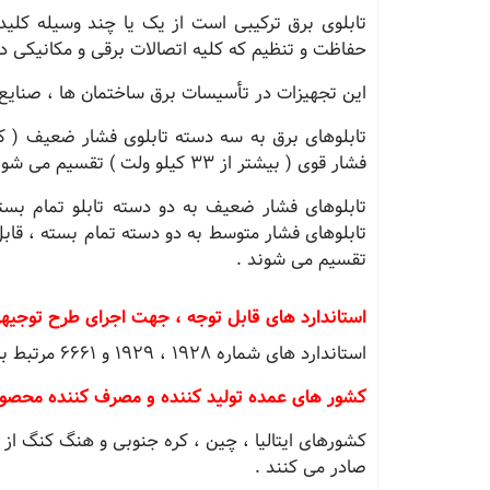
تابلوی برق ترکیبی است از یک یا چند وسیله کلید
حفاظت و تنظیم که کلیه اتصالات برقی و مکانیکی د
این تجهیزات در تأسیسات برق ساختمان ها ، صنایع 
فشار قوی ( بیشتر از ٣٣ کیلو ولت ) تقسیم می شوند ، که هر یک از آن ها شامل انواع دیگری هستند .
تابلوهای فشار ضعیف به دو دسته تابلو تمام بسته
تابلوهای فشار متوسط به دو دسته تمام بسته ، قاب
تقسیم می شوند .
استاندارد های قابل توجه ، جهت اجرای طرح توجیهی ت
استاندارد های شماره 1928 ، 1929 و 6661 مرتبط با تولید و مونتاژ تابلو برق می باشند.
کشور های عمده تولید کننده و مصرف کننده محصول م
کشورهای ایتالیا ، چین ، کره جنوبی و هنگ کنگ از
صادر می کنند .