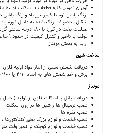
حرارت دهی در کوره در مورد تولید انبوه یا بز
آویزان نمودن کلیه قطعات با اسکلت توسط ق
رنگ پاشی توسط کمپرسور باد و رنگ پاشی د
انتقال محصولات رنگ شده به داخل کوره پخت
عملیات پخت در کوره با ١٨٠ درجه سانتی گراد و در حدود ٥ ساعت پخت و بازرسی اپراتوری
توقف یا تاخیر و کنترل کیفیت در حدود ١ ساعت
ارایه به بخش مونتاژ
ساخت شین
دریافت شمش مسی از انبار مواد اولیه فلزی
برش و خم شمش های به ابعاد ١٠*٢ یا ١٠٠*١٠ میلیمتر در طول توسط دستگاه شمش خم کن
مونتاژ
دریافت پانل یا اسکلت فلزی از تولید ( حمل و نق
نصب ترمینال ها و شین ها بر روی اسکلت
نصب مقره ها
نصب قطعات و لوازم بزرگ نظیر کنتاکتورها ، 
نصب قطعات و لوازم کوچک تر نظیر ولت متر ، آ