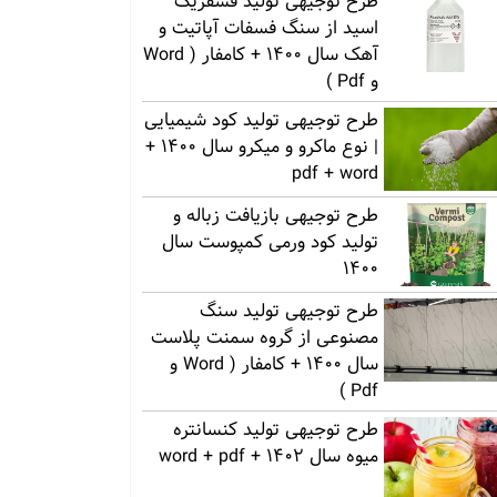
طرح توجیهی تولید فسفریک
اسید از سنگ فسفات آپاتیت و
آهک سال 1400 + کامفار ( Word
و Pdf )
طرح توجیهی تولید کود شیمیایی
| نوع ماکرو و میکرو سال 1400 +
pdf + word
طرح توجیهی بازیافت زباله و
تولید کود ورمی کمپوست سال
1400
طرح توجیهی تولید سنگ
مصنوعی از گروه سمنت پلاست
سال 1400 + کامفار ( Word و
Pdf )
طرح توجیهی تولید کنسانتره
میوه سال 1402 + word + pdf