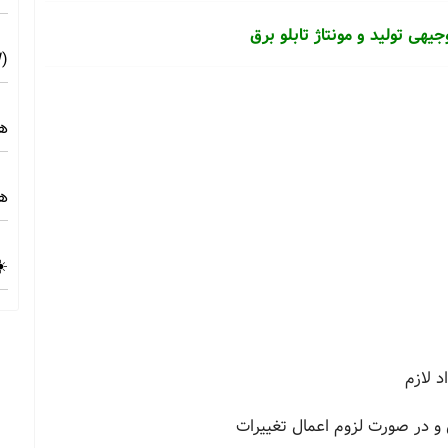
یهی تولید و مونتاژ تابلو برق
(10MW) ☀️ راهنمای فنی و اجرایی
هز
هز
☀️
 لازم
 و در صورت لزوم اعمال تغییرات