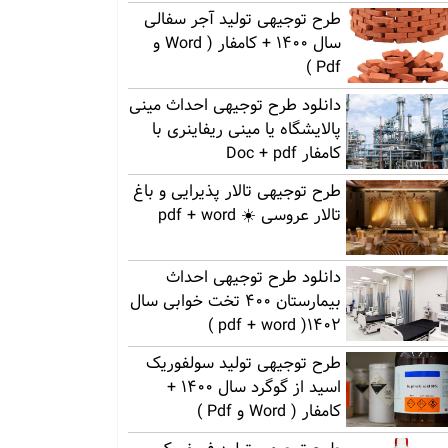
طرح توجیهی تولید آجر سفالی
سال 1400 + کامفار ( Word و
Pdf )
دانلود طرح توجیهی احداث مینی
پالایشگاه یا مینی ریفاینری با
کامفار Doc + pdf
طرح توجیهی تالار پذیرایی و باغ
تالار عروسی ☀️ pdf + word
دانلود طرح توجیهی احداث
بیمارستان 400 تخت خوابی سال
1402( pdf + word )
طرح توجیهی تولید سولفوریک
اسید از گوگرد سال 1400 +
کامفار ( Word و Pdf )