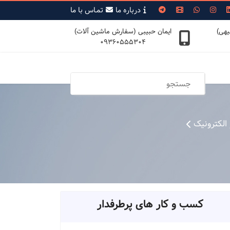
درباره ما
تمـاس با ما
یهی)
ایمان حبیبی (سفارش ماشین آلات)
09360555304
الکترونیک
کسب و کار های پرطرفدار