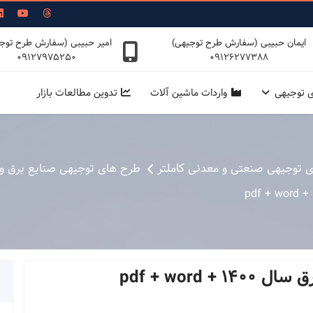
ایمان حبیبی (سفارش طرح توجیهی)
امیر حبیبی (سفارش طرح توج
09127975250
09126277388
ی توجیهی
واردات ماشین آلات
تدوین مطالعات بازار
ی توجیهی صنعتی و معدنی کاملتر
طرح های توجیهی صنایع برق و 
 pdf + word