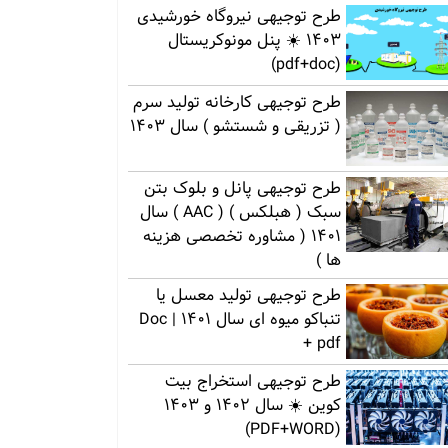
طرح توجیهی نیروگاه خورشیدی
1403 ☀️ پنل مونوکریستال
(pdf+doc)
طرح توجیهی کارخانه تولید سرم
( تزریقی و شستشو ) سال 1403
طرح توجیهی پانل و بلوک بتن
سبک ( هبلکس ) ( AAC ) سال
1401 ( مشاوره تخصصی هزینه
ها )
طرح توجیهی تولید معسل یا
تنباکو میوه ای سال 1401 | Doc
+ pdf
طرح توجیهی استخراج بیت
کوین ☀️ سال 1402 و 1403
(PDF+WORD)