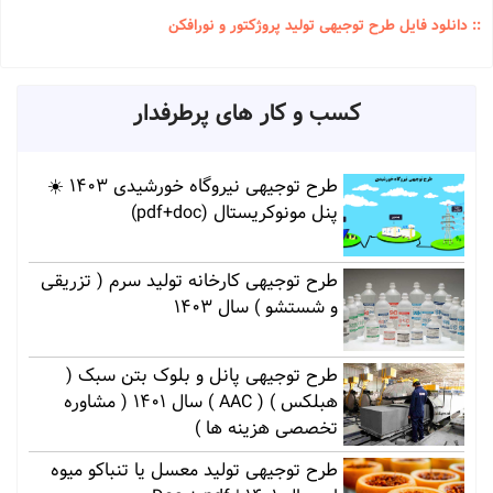
:: دانلود فایل طرح توجیهی تولید پروژکتور و نورافکن
کسب و کار های پرطرفدار
طرح توجیهی نیروگاه خورشیدی 1403 ☀️
پنل مونوکریستال (pdf+doc)
طرح توجیهی کارخانه تولید سرم ( تزریقی
و شستشو ) سال 1403
طرح توجیهی پانل و بلوک بتن سبک (
هبلکس ) ( AAC ) سال 1401 ( مشاوره
تخصصی هزینه ها )
طرح توجیهی تولید معسل یا تنباکو میوه