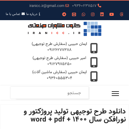
iranicc.ir@gmail.com
09360237517
درباره ما
تمـاس با ما
ایمان حبیبی (سفارش طرح توجیهی)
09126277388
امیر حبیبی (سفارش طرح توجیهی)
09127975250
ایمان حبیبی (سفارش ماشین آلات)
09360555304
دانلود طرح توجیهی تولید پروژکتور و
نورافکن سال 1400 + word + pdf