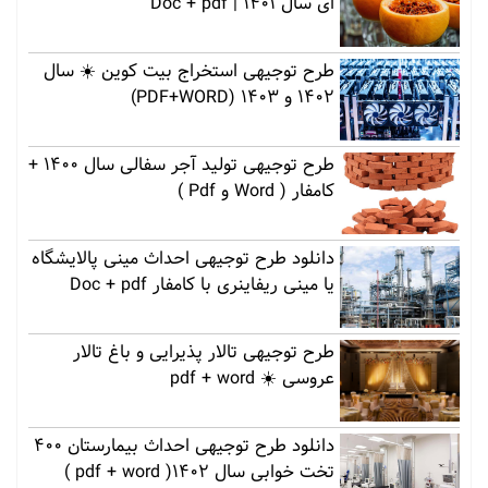
ای سال 1401 | Doc + pdf
طرح توجیهی استخراج بیت کوین ☀️ سال
1402 و 1403 (PDF+WORD)
طرح توجیهی تولید آجر سفالی سال 1400 +
کامفار ( Word و Pdf )
دانلود طرح توجیهی احداث مینی پالایشگاه
یا مینی ریفاینری با کامفار Doc + pdf
طرح توجیهی تالار پذیرایی و باغ تالار
عروسی ☀️ pdf + word
دانلود طرح توجیهی احداث بیمارستان 400
تخت خوابی سال 1402( pdf + word )