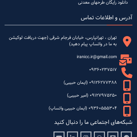
دانلود رایگان طرحهای معدنی
آدرس و اطلاعات تماس
تهران ، تهرانپارس، خیابان فرجام شرقی (جهت دریافت لوکیشن
به ما در واتساپ پیام دهید)
iranicc.ir@gmail.com
09360237517
09126277388 (ایمان حبیبی)
09127975250 (امیر حبیبی)
09360555304 (ایمان حبیبی واتساپ)
شبکه‌های اجتماعی ما را دنبال کنید