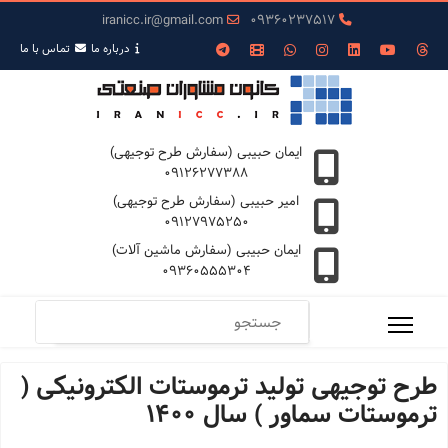
iranicc.ir@gmail.com
09360237517
درباره ما
تمـاس با ما
ایمان حبیبی (سفارش طرح توجیهی)
09126277388
امیر حبیبی (سفارش طرح توجیهی)
09127975250
ایمان حبیبی (سفارش ماشین آلات)
09360555304
طرح توجیهی تولید ترموستات الکترونیکی (
ترموستات سماور ) سال 1400