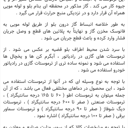
جیوه کار می کند . گاز مذکور در محفظه ای بنام بلو و لوله مویی
همراه آن قرار دارد و در نزدیکی منبع حرارت قرار می گیرد .
به طور خلاصه انبساط گاز درون بلو از طریق لوله مویی به
فانوسک مخزن گاز و نهایتاً به پلاتین های قطع و وصل جریان
فشار وارد کرده و باعث قطع جریان می شود .
با سرد شدن محیط اطراف بلو قضیه بر عکس می شود . از
ترموستات های گازی در رادیاتور ، آبگرم کن ها و یخچال ها
استفاده می شود و نمونه ساده تری از ترموستات گازی در رادیاتور
خودرو استفاده می شود .
با توجه به نوع وسیله ای که در آنها از ترموستات استفاده می
شود ، این محصول در دماهای مختلفی فعال می باشد ، که از آن
جمله میتوان به ترموستات اطو ( ٦٠ تا ١٦٥ درجه سانتیگراد ) ،
ترموستات صنعتی ( صفر تا ٦٠٠ درجه سانتیگراد ) ، ترموستات
دیگ شوفاژ ( صفر تا ٩٠ درجه سانتیگراد ) و ترموستات سماور
برقی ( صفر تا ١٠٠ درجه سانتیگراد ) اشاره نمود .
با توجه به مشخصات کالا که از سوی وزارت صنایع و معادن به