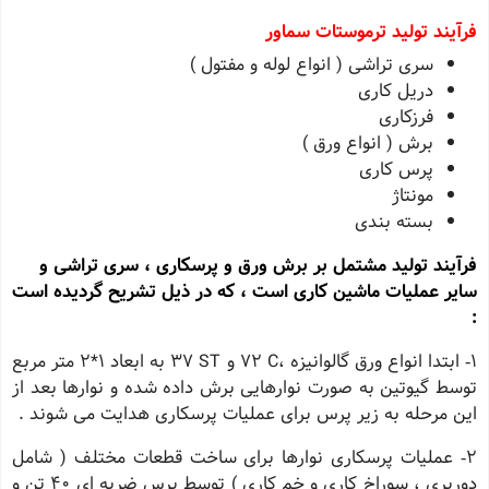
فرآیند تولید ترموستات سماور
سری تراشی ( انواع لوله و مفتول )
دریل کاری
فرزکاری
برش ( انواع ورق )
پرس کاری
مونتاژ
بسته بندی
فرآیند تولید مشتمل بر برش ورق و پرسکاری ، سری تراشی و
سایر عملیات ماشین کاری است ، که در ذیل تشریح گردیده است
:
١‐ ابتدا انواع ورق گالوانیزه ،C ٧٢ و ST ٣٧ به ابعاد ١*٢ متر مربع
توسط گیوتین به صورت نوارهایی برش داده شده و نوارها بعد از
این مرحله به زیر پرس برای عملیات پرسکاری هدایت می شوند .
٢‐ عملیات پرسکاری نوارها برای ساخت قطعات مختلف ( شامل
دوربری ، سوراخ کاری و خم کاری ) توسط پرس ضربه ای ٤٠ تن و