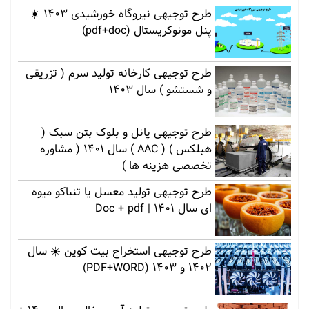
طرح توجیهی نیروگاه خورشیدی 1403 ☀️
پنل مونوکریستال (pdf+doc)
طرح توجیهی کارخانه تولید سرم ( تزریقی
و شستشو ) سال 1403
طرح توجیهی پانل و بلوک بتن سبک (
هبلکس ) ( AAC ) سال 1401 ( مشاوره
تخصصی هزینه ها )
طرح توجیهی تولید معسل یا تنباکو میوه
ای سال 1401 | Doc + pdf
طرح توجیهی استخراج بیت کوین ☀️ سال
1402 و 1403 (PDF+WORD)