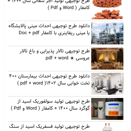
طرح توجیهی تولید آجر سفالی سال 1400 +
کامفار ( Word و Pdf )
دانلود طرح توجیهی احداث مینی پالایشگاه
یا مینی ریفاینری با کامفار Doc + pdf
طرح توجیهی تالار پذیرایی و باغ تالار
عروسی ☀️ pdf + word
دانلود طرح توجیهی احداث بیمارستان 400
تخت خوابی سال 1402( pdf + word )
طرح توجیهی تولید سولفوریک اسید از
گوگرد سال 1400 + کامفار ( Word و Pdf )
طرح توجیهی تولید فسفریک اسید از سنگ