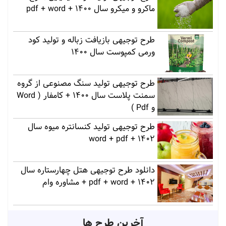
ماکرو و میکرو سال 1400 + pdf + word
طرح توجیهی بازیافت زباله و تولید کود
ورمی کمپوست سال 1400
طرح توجیهی تولید سنگ مصنوعی از گروه
سمنت پلاست سال 1400 + کامفار ( Word
و Pdf )
طرح توجیهی تولید کنسانتره میوه سال
1402 + word + pdf
دانلود طرح توجیهی هتل چهارستاره سال
1402 + pdf + word + مشاوره وام
آخرین طرح ها