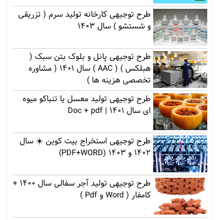
طرح توجیهی کارخانه تولید سرم ( تزریقی
و شستشو ) سال 1403
طرح توجیهی پانل و بلوک بتن سبک (
هبلکس ) ( AAC ) سال 1401 ( مشاوره
تخصصی هزینه ها )
طرح توجیهی تولید معسل یا تنباکو میوه
ای سال 1401 | Doc + pdf
طرح توجیهی استخراج بیت کوین ☀️ سال
1402 و 1403 (PDF+WORD)
طرح توجیهی تولید آجر سفالی سال 1400 +
کامفار ( Word و Pdf )