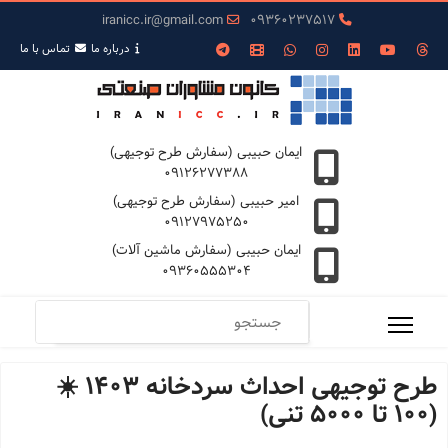
iranicc.ir@gmail.com
09360237517
درباره ما
تمـاس با ما
ایمان حبیبی (سفارش طرح توجیهی)
09126277388
امیر حبیبی (سفارش طرح توجیهی)
09127975250
ایمان حبیبی (سفارش ماشین آلات)
09360555304
طرح توجیهی احداث سردخانه 1403 ☀️
(100 تا 5000 تنی)