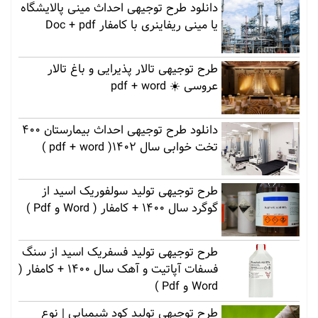
دانلود طرح توجیهی احداث مینی پالایشگاه
یا مینی ریفاینری با کامفار Doc + pdf
طرح توجیهی تالار پذیرایی و باغ تالار
عروسی ☀️ pdf + word
دانلود طرح توجیهی احداث بیمارستان 400
تخت خوابی سال 1402( pdf + word )
طرح توجیهی تولید سولفوریک اسید از
گوگرد سال 1400 + کامفار ( Word و Pdf )
طرح توجیهی تولید فسفریک اسید از سنگ
فسفات آپاتیت و آهک سال 1400 + کامفار (
Word و Pdf )
طرح توجیهی تولید کود شیمیایی | نوع