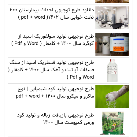
دانلود طرح توجیهی احداث بیمارستان 400
تخت خوابی سال 1402( pdf + word )
طرح توجیهی تولید سولفوریک اسید از
گوگرد سال 1400 + کامفار ( Word و Pdf )
طرح توجیهی تولید فسفریک اسید از سنگ
فسفات آپاتیت و آهک سال 1400 + کامفار (
Word و Pdf )
طرح توجیهی تولید کود شیمیایی | نوع
ماکرو و میکرو سال 1400 + pdf + word
طرح توجیهی بازیافت زباله و تولید کود
ورمی کمپوست سال 1400