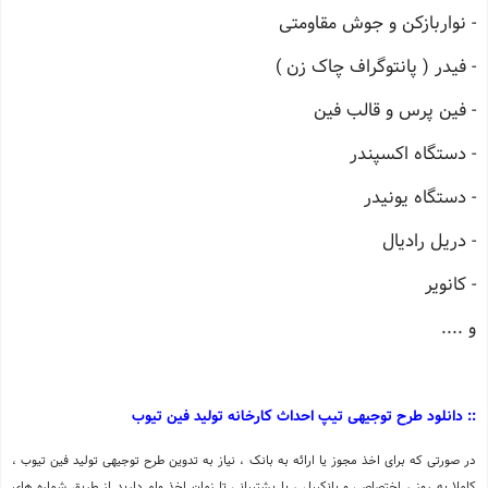
- نواربازکن و جوش مقاومتی
- فیدر ( پانتوگراف چاک زن )
- فین پرس و قالب فین
- دستگاه اکسپندر
- دستگاه یونیدر
- دریل رادیال
- کانویر
و ....
:: دانلود طرح توجیهی تیپ احداث کارخانه تولید فین تیوب
در صورتی که برای اخذ مجوز یا ارائه به بانک ، نیاز به تدوین طرح توجیهی تولید فین تیوب ،
کاملا به روز ، اختصاصی و بانکیبل ، با پشتیبانی تا زمان اخذ وام دارید از طریق شماره های