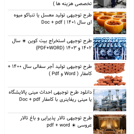
تخصصی هزینه ها )
طرح توجیهی تولید معسل یا تنباکو میوه
ای سال 1401 | Doc + pdf
طرح توجیهی استخراج بیت کوین ☀️ سال
1402 و 1403 (PDF+WORD)
طرح توجیهی تولید آجر سفالی سال 1400 +
کامفار ( Word و Pdf )
دانلود طرح توجیهی احداث مینی پالایشگاه
یا مینی ریفاینری با کامفار Doc + pdf
طرح توجیهی تالار پذیرایی و باغ تالار
عروسی ☀️ pdf + word