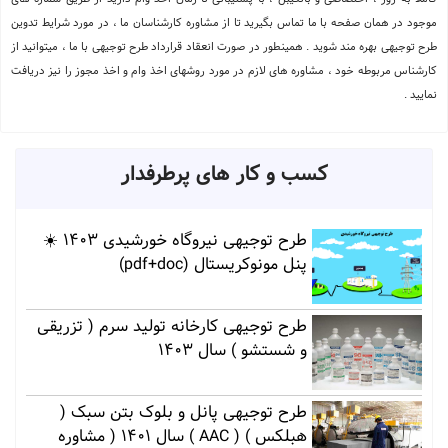
موجود در همان صفحه با ما تماس بگیرید تا از مشاوره کارشناسان ما ، در مورد شرایط تدوین
طرح توجیهی بهره مند شوید . همینطور در صورت انعقاد قرارداد طرح توجیهی با ما ، میتوانید از
کارشناس مربوطه خود ، مشاوره های لازم در مورد روشهای اخذ وام و اخذ مجوز را نیز دریافت
نمایید .
کسب و کار های پرطرفدار
طرح توجیهی نیروگاه خورشیدی 1403 ☀️
پنل مونوکریستال (pdf+doc)
طرح توجیهی کارخانه تولید سرم ( تزریقی
و شستشو ) سال 1403
طرح توجیهی پانل و بلوک بتن سبک (
هبلکس ) ( AAC ) سال 1401 ( مشاوره