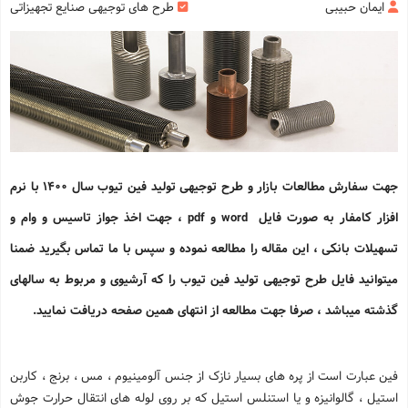
ایمان حبیبی
طرح های توجیهی صنایع تجهیزاتی
جهت سفارش مطالعات بازار و طرح توجیهی تولید فین تیوب سال 1400 با نرم
افزار کامفار به صورت فایل word و pdf ، جهت اخذ جواز تاسیس و وام و
تسهیلات بانکی ، این مقاله را مطالعه نموده و سپس با ما تماس بگیرید ضمنا
میتوانید فایل طرح توجیهی تولید فین تیوب را که آرشیوی و مربوط به سالهای
گذشته میباشد ، صرفا جهت مطالعه از انتهای همین صفحه دریافت نمایید.
فین عبارت است از پره های بسیار نازک از جنس آلومینیوم ، مس ، برنج ، کاربن
استیل ، گالوانیزه و یا استنلس استیل که بر روی لوله های انتقال حرارت جوش