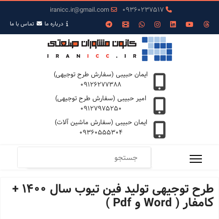
iranicc.ir@gmail.com
09360237517
درباره ما
تمـاس با ما
ایمان حبیبی (سفارش طرح توجیهی)
09126277388
امیر حبیبی (سفارش طرح توجیهی)
09127975250
ایمان حبیبی (سفارش ماشین آلات)
09360555304
طرح توجیهی تولید فین تیوب سال 1400 +
کامفار ( Word و Pdf )