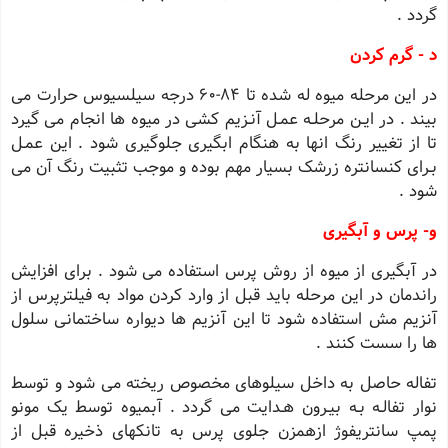
گردد .
د - گرم کردن
در این مرحله میوه له شده تا 84-60 درجه سیلسیوس حرارت می
بیند . در ایـن مرحلـه عمـل آنـزیم کشی در میوه ها انجام می گیرد
تا از تغییر رنگ انها به هنگام ابگیری جلوگیری شود . این عمـل
بـرای کنسانتره زرشک بسیار مهم بوده و موجب تثبیت رنگ آن می
شود .
و- پرس و آبگیری
در آبگیری از میوه از روش پرس استفاده می شود . برای افزایش
راندمان در این مرحله باید قبل از وارد کردن مواد به فیلترپرس از
آنزیم مش استفاده شود تا این آنزیم ها دیواره ساختمانی سلول
ها را سست کنند .
تفاله حاصل به داخل سیلوهای مخصوص ریخته می شود و توسط
نوار تفالـه بـه بیـرون هـدایت می گردد . آبمیوه توسط یک مونو
پمپ سانتریفوژ ازهمزن جلوی پرس به تانکهای ذخیره قبل از