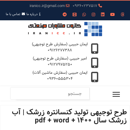
iranicc.ir@gmail.com
09360237517
درباره ما
تمـاس با ما
ایمان حبیبی (سفارش طرح توجیهی)
09126277388
امیر حبیبی (سفارش طرح توجیهی)
09127975250
ایمان حبیبی (سفارش ماشین آلات)
09360555304
طرح توجیهی تولید کنسانتره زرشک | آب
زرشک سال 1400 + pdf + word