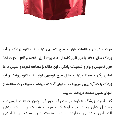
جهت سفارش مطالعات بازار و طرح توجیهی تولید کنسانتره زرشک و آب
زرشک سال 1400 با نرم افزار کامفار به صورت فایل word و pdf ، جهت اخذ
جواز تاسیس و وام و تسهیلات بانکی ، این مقاله را مطالعه نموده و سپس با ما
تماس بگیرید ضمنا میتوانید فایل طرح توجیهی
تولید کنسانتره زرشک و آب
زرشک
را که آرشیوی و مربوط به سالهای گذشته میباشد ، صرفا جهت مطالعه از
انتهای همین صفحه دریافت نمایید.
کنسانتره زرشک علاوه بر مصرف خوراکی چون صنعت آبمیوه ،
پاستیل های میوه ای ، لواشک ، مربا ، شربت و ... که ارزش
اقتصادی چندانی ندارند ، در صنعت دارو سازی و آرایشی