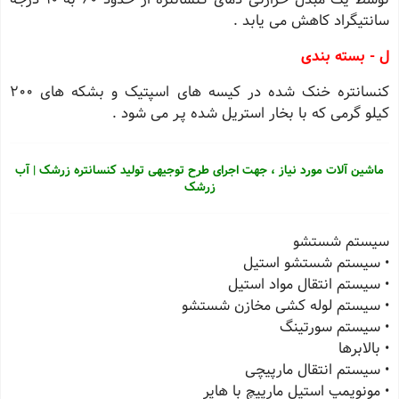
سانتیگراد کاهش می یابد .
ل - بسته بندی
کنسانتره خنک شده در کیسه های اسپتیک و بشکه های 200
کیلو گرمی که با بخار استریل شده پـر می شود .
ماشین آلات مورد نیاز ، جهت اجرای طرح توجیهی تولید کنسانتره زرشک | آب
زرشک
سیستم شستشو
• سیستم شستشو استیل
• سیستم انتقال مواد استیل
• سیستم لوله کشی مخازن شستشو
• سیستم سورتینگ
• بالابرها
• سیستم انتقال مارپیچی
• مونوپمپ استیل مارپیچ با هاپر