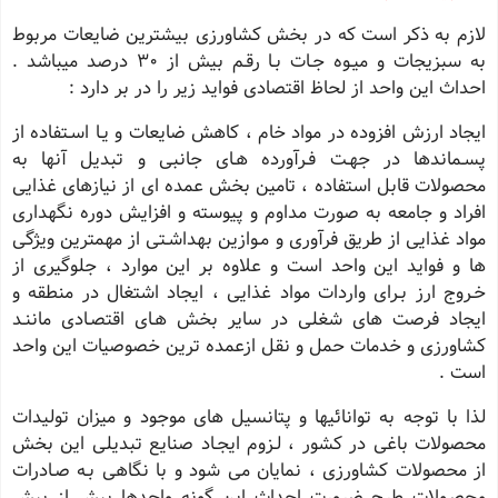
لازم به ذکر است که در بخش کشاورزی بیشترین ضایعات مربوط
به سبزیجات و میـوه جـات بـا رقـم بیش از 30 درصد میباشد .
احداث این واحد از لحاظ اقتصادی فواید زیر را در بر دارد :
ایجاد ارزش افزوده در مواد خام ، کاهش ضایعات و یـا اسـتفاده از
پسـماندها در جهـت فـرآورده هـای جانبی و تبدیل آنها به
محصولات قابل استفاده ، تامین بخش عمده ای از نیازهای غذایی
افراد و جامعه به صورت مداوم و پیوسته و افزایش دوره نگهداری
مواد غذایی از طریق فرآوری و مـوازین بهداشـتی از مهمترین ویژگی
ها و فواید این واحد است و علاوه بر این موارد ، جلوگیری از
خـروج ارز بـرای واردات مواد غذایی ، ایجاد اشتغال در منطقه و
ایجاد فرصت های شغلی در سایر بخش هـای اقتصـادی ماننـد
کشاورزی و خدمات حمل و نقل ازعمده ترین خصوصیات این واحد
است .
لذا با توجه به توانائیها و پتانسیل های موجود و میزان تولیدات
محصولات باغی در کشور ، لـزوم ایجـاد صنایع تبدیلی این بخش
از محصولات کشاورزی ، نمایان می شود و با نگاهی بـه صـادرات
محصـولات طرح ضرورت احداث این گونه واحدها بیش از پیش