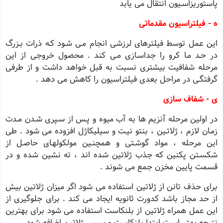
پاستوریزاسـیون انتقال می یابد
ه - فیلتراسیون مقدماتی
این عمل توسط فیلترهای لرزشی انجام مـی شـود کـه ذرات بـزرگ
در حـد مـا کرو را جداسـازی مـی کند . محصول خروجی از این
مرحله شفافیت بیشتری نسبت به قبل خواهد داشت و از طرفی
گرفتگـی در مراحل بعدی فیلتراسیون را کاهش می دهد .
ی - شفاف سازی
در اولین مرحله آنزیم ها به آب میوه و پـس از سـپری شـدن مـدت
زمـان لازم ، ژلاتـین ، بنتو نیـت و سیلیکاژل افزوده می شود . طی
این مرحله ، مواد گوشـتی و همچنـین مولکولهـای حاصـل از
شکسـتن پکنین که جذب ژلاتین شده اند ، ته نشین شده و در
قسمت پایین مخزن جمع می شوند .
برای حذف تانن از ژلاتین استفاده می شود اگر میزان ژلاتین بیش
از حد مجاز باشد کدورت ثانویه ایجاد می کند . برای جلوگیری از
این عمل همراه ژلاتین از بلنکاست استفاده می شود برای بهترین
نتیجه بهتـر اسـت ابتدا بلنکاست و سپس ژلاتین اضافه شود .