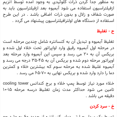
به منظور جدا کردن ذرات کلوئیدی به وجود آمده توسط آنزیم
ازفیلتراسیون استفاده می شود آبمیوه بعد ازفیلتراسیون باید به
صورت شفاف و زلال و بدون ذرات اضـافی باشـد . در ایـن طـرح
اسـتفاده از دستگاه های اولترافیلتراسیون پیشنهاد می گردد .
ح - تغلیظ
تغلیظ آبمیوه و تبدیل آن به کنسانتره شامل چندین مرحلـه اسـت
در مرحلـه اول آبمیـوه رقیـق وارد اواپراتور تحت خلاء اول شده و
بریکس آن به 20 می رسد و سپس این آبمیوه وارد مرحله بعد
اوپراتـور مرحله دوم شده و بریکس آن به 45-35 درجه می رسـد و
آبمیـوه غلـیظ شـده بـه مرحلـه سـوم کـه بیشترین خلاء و کمترین
دما را دارد وارد شده و بریکس نهایی به 70-65 می رسـد .
خـلاء مـورد نیـاز توسط پمپ خلاء و برج کندانس cooling tower
تامین می شود حداکثر مدت زمان تغلـیظ درسـه مرحله 15-10
دقیقه می باشد .
خ - سرد کردن
توسط یک مبدل حرارتی دمای کنسانتره از حدود 60 به 10 درجه