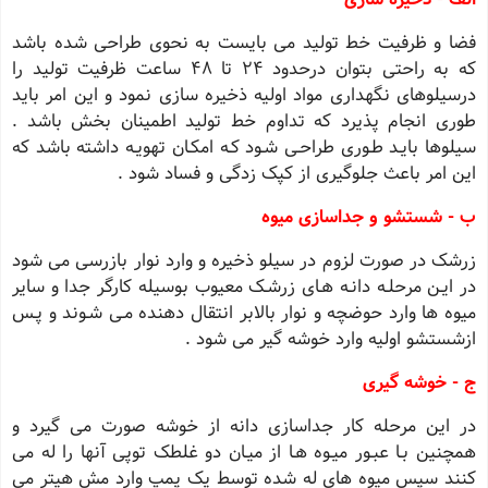
فضا و ظرفیت خط تولید می بایست به نحوی طراحی شده باشد
که به راحتی بتوان درحدود 24 تا 48 ساعت ظرفیت تولید را
درسیلوهای نگهداری مواد اولیه ذخیره سازی نمود و این امر باید
طوری انجام پذیرد که تداوم خط تولید اطمینان بخش باشد .
سیلوها بایـد طـوری طراحـی شـود کـه امکـان تهویـه داشته باشد که
این امر باعث جلوگیری از کپک زدگی و فساد شود .
ب - شستشو و جداسازی میوه
زرشک در صورت لزوم در سیلو ذخیره و وارد نوار بازرسی می شود
در ایـن مرحلـه دانـه هـای زرشـک معیوب بوسیله کارگر جدا و سایر
میوه ها وارد حوضچه و نوار بالابر انتقال دهنده مـی شـوند و پـس
ازشستشو اولیه وارد خوشه گیر می شود .
ج - خوشه گیری
در این مرحله کار جداسازی دانه از خوشه صورت می گیرد و
همچنین بـا عبـور میـوه هـا از میـان دو غلطک توپی آنها را له می
کنند سپس میوه های له شده توسط یک پمپ وارد مش هیتر می