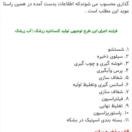
گذاری محسوب می شوندکه اطلاعات بدست آمده در همین راستا
موید این مطلب است .
فرایند اجرای این طرح توجیهی تولید کنسانتره زرشک | آب زرشک
1. شستشو
2. سیلوی ذخیره
3. خوشه گیری و چوب گیری
4. پرس وآبگیری
5. شفاف سازی
6. اسانس گیری وتغلیظ اولیه
7. شفاف سازی
8. فیلتراسیون
9. تغلیظ نهایی
10. پاستوریزاسیون
11. بسته بندی اسپتیک در بشکه
الف - ذخیره سازی