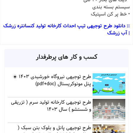
سیستم بسته بندی
• خط پر کن اسپتیک
:: دانلود طرح توجیهی تیپ احداث کارخانه تولید کنسانتره زرشک
| آب زرشک
کسب و کار های پرطرفدار
طرح توجیهی نیروگاه خورشیدی 1403 ☀️
پنل مونوکریستال (pdf+doc)
طرح توجیهی کارخانه تولید سرم ( تزریقی
و شستشو ) سال 1403
طرح توجیهی پانل و بلوک بتن سبک (