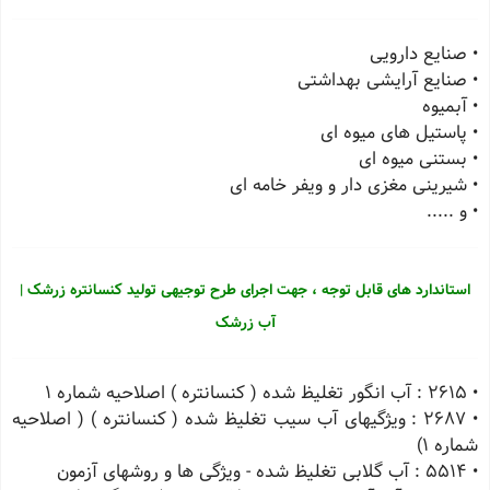
• صنایع دارویی
• صنایع آرایشی بهداشتی
• آبمیوه
• پاستیل های میوه ای
• بستنی میوه ای
• شیرینی مغزی دار و ویفر خامه ای
• و .....
استاندارد های قابل توجه ، جهت اجرای طرح توجیهی تولید کنسانتره زرشک |
آب زرشک
• 2615 : آب انگور تغلیظ شده ( کنسانتره ) اصلاحیه شماره 1
• 2687 : ویژگیهای آب سیب تغلیظ شده ( کنسانتره ) ( اصلاحیه
شماره 1)
• 5514 : آب گلابی تغلیظ شده - ویژگی ها و روشهای آزمون