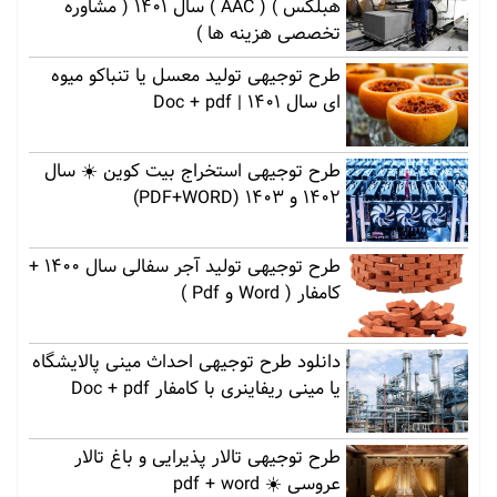
هبلکس ) ( AAC ) سال 1401 ( مشاوره
تخصصی هزینه ها )
طرح توجیهی تولید معسل یا تنباکو میوه
ای سال 1401 | Doc + pdf
طرح توجیهی استخراج بیت کوین ☀️ سال
1402 و 1403 (PDF+WORD)
طرح توجیهی تولید آجر سفالی سال 1400 +
کامفار ( Word و Pdf )
دانلود طرح توجیهی احداث مینی پالایشگاه
یا مینی ریفاینری با کامفار Doc + pdf
طرح توجیهی تالار پذیرایی و باغ تالار
عروسی ☀️ pdf + word