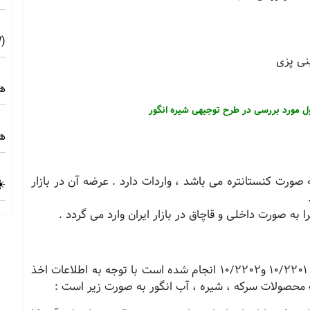
(10MW) ☀️ راهنمای فنی و اجرایی
نی پزی
هز
 مورد بررسی در طرح توجیهی شیره انگور
هز
ل که غالب آن به صورت کنستانتره می باشد ، واردات دارد . عرضه آن در بازار
☀️
صادرات شیره انگوردر سالهای گذشته طی کد تعرفه 10/2201 و10/2202 انجام شده است با توجه به اطلاعات اخذ
محصولات سرکه ، شیره ، آب انگور به صورت زیر است :