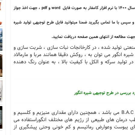
جهت سفارش مطالعات بازار و طرح توجیهی تولید شیره انگور سال 1400 با نرم افزار کامفار به صورت فایل word و pdf ، جهت اخذ جواز
 و سپس با ما تماس بگیرید ضمنا میتوانید فایل طرح توجیهی تولید شیره
 جهت مطالعه از انتهای همین صفحه دریافت نمایید.
عتی تولید شده ، در کارخانجات نبات سازی ، شربت سازی و
 شیره انگور می توان به ، روکش دقیقا همانند مربا و مارمالاد
تولید سرکه و الکل با کیفیت بالا ، به عنوان رنگ دهنده
د بررسی در طرح توجیهی شیره انگور
انگور میوه ای است بهشتی که شامل ویتامین های B.A.C می باشد ، همچنین دارای مقداری منیزیم و کلسیم و
طب درمان های طبیعی از رژیم های مختلف انگوراستفاده می
 های یبوست وعوارض رماتیسم و کم خونی وحتی پیشگیری از