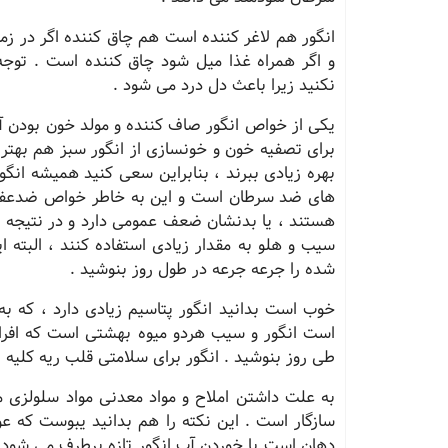
انگور هم لاغر کننده است هم چاق کننده اگر در زم
و اگر همراه غذا میل شود چاق کننده است . توجه
نکنید زیرا باعث دل درد می شود .
یکی از خواص انگور صاف کننده و مولد خون بودن آن 
برای تصفیه خون و خونسازی از انگور سبز هم بهتر اس
بهره زیادی ببرند ، بنابراین سعی کنید همیشه انگور
های ضد سرطان است و این به خاطر خواص ضدعفونی
هستند ، یا بدنشان ضعف عمومی دارد و در نتیجه ق
سیب و هلو به مقدار زیادی استفاده کنند ، البته ا
شده را جرعه جرعه در طول روز بنوشید .
خوب است بدانید انگور پتاسیم زیادی دارد ، که 
است انگور و سیب هردو میوه بهشتی است که افراد م
طی روز بنوشید . انگور برای سلامتی قلب ریه کلیه 
به علت داشتن املاح و مواد معدنی مواد سلولزی مل
سازگار است . این نکته را هم بدانید یبوست که ع
دهان است با خوردن آب انگور تازه برطرف می شود 