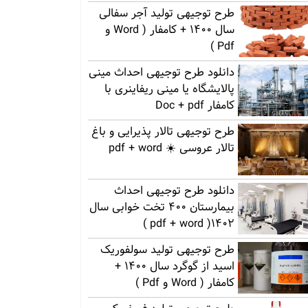
طرح توجیهی تولید آجر سفالی
سال 1400 + کامفار ( Word و
Pdf )
دانلود طرح توجیهی احداث مینی
پالایشگاه یا مینی ریفاینری با
کامفار Doc + pdf
طرح توجیهی تالار پذیرایی و باغ
تالار عروسی ☀️ pdf + word
دانلود طرح توجیهی احداث
بیمارستان 400 تخت خوابی سال
1402( pdf + word )
طرح توجیهی تولید سولفوریک
اسید از گوگرد سال 1400 +
کامفار ( Word و Pdf )