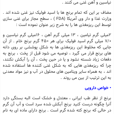
نیاسین و آهن غنی می کنند .
مضاف بر این که تمام برنج ها با اسید فولیک نیز غنی شده اند .
وزارت غذا و دار وی آمریکا (FDA ) ، سطح مجاز برای غنی سازی
توسط این ریزمغذی ها را به شرح زیر عنوان نموده است :
2میلی گرم تیامین ، 13 میلی گرم آهن ، 16میلی گرم نیاسین و
7/0 میلی گرم اسید فولیک برای هر 450 گرم برنج خام . از آن
جایی که مخلوط این ریزمغذی ها به شکل پوششی بر روی دانه
های برنج قرار می گیرد ، توصیه می شود قبل از پخت ، برنج به
دفعات زیاد شسته نشود و یا در حین پخت ، آن را آبکش نکنند،
چرا که ریزمغذی هایی که به شکل غنی کننده ها استفاده شده
اند ، به همراه سایر ویتامین های محلول در آب و نیز مواد معدنی
به این ترتیب از بین می روند .
• خواص دارویی
برنج از نظر طب ایرانی ، معتدل و خشک است البه بستگی دارد
آنرا چگونه درست کنید برنج آبکش شده سرد است و آب آن گرم
در حالی که برنج کته شده گرم است . برنج دارای ماده ای به نام