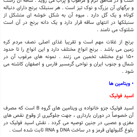
است و در مناطق گرم و مرطوب و پرآب می روید . ساقه آن راست
و برگهای آن بزرگ و نوک تیز است . هر سنبلک برنج دارای دنباله
کوتاه و یک گل دارد . میوه آن به شکل خوشه ای متشکل از
سنبلکها در انتهای ساقه قرار دارد و یک دانه برنج در آن است
شلتوک می نامند .
برنج از غلات مهم است و تقریبا غذای اصلی نصف مردم کره
زمین می باشد . برنج انواع مختلف دارد و این انواع را تا حدود
150 نوع مختلف تخمین می زنند . نمونه های مرغوب آن در
شمال و جنوب ایران و نواحی گرمسیر فارس و اصفهان کاشته می
شود .
• ویتامین ها
اسید فولیک
اسید فولیک جزو خانواده ی ویتامین های گروه B است که مصرف
آن خصوصاً در دوران بارداری ، جهت جلوگیری از وقوع نقص های
مغزی و عصبی در جنین توصیه می گردد . نقش اسید فولیک در
بلوغ گلبولهای قرمز و در ساخت DNA و RNA ثابت شده است .