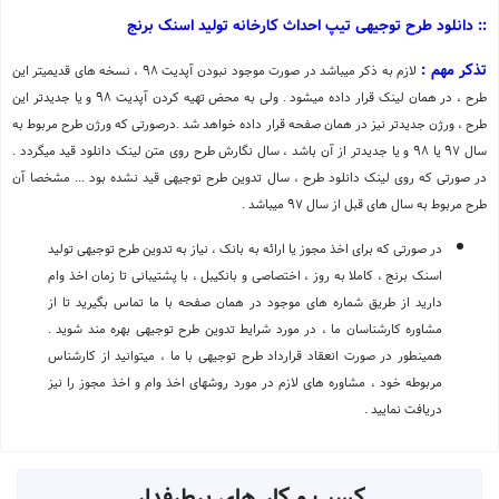
:: دانلود طرح توجیهی تیپ احداث کارخانه تولید اسنک برنج
تذکر مهم :
لازم به ذکر میباشد در صورت موجود نبودن آپدیت 98 ، نسخه های قدیمیتر این
طرح ، در همان لینک قرار داده میشود . ولی به محض تهیه کردن آپدیت 98 و یا جدیدتر این
طرح ، ورژن جدیدتر نیز در همان صفحه قرار داده خواهد شد .درصورتی که ورژن طرح مربوط به
سال 97 یا 98 و یا جدیدتر از آن باشد ، سال نگارش طرح روی متن لینک دانلود قید میگردد .
در صورتی که روی لینک دانلود طرح ، سال تدوین طرح توجیهی قید نشده بود ... مشخصا آن
طرح مربوط به سال های قبل از سال 97 میباشد .
در صورتی که برای اخذ مجوز یا ارائه به بانک ، نیاز به تدوین طرح توجیهی تولید
اسنک برنج ، کاملا به روز ، اختصاصی و بانکیبل ، با پشتیبانی تا زمان اخذ وام
دارید از طریق شماره های موجود در همان صفحه با ما تماس بگیرید تا از
مشاوره کارشناسان ما ، در مورد شرایط تدوین طرح توجیهی بهره مند شوید .
همینطور در صورت انعقاد قرارداد طرح توجیهی با ما ، میتوانید از کارشناس
مربوطه خود ، مشاوره های لازم در مورد روشهای اخذ وام و اخذ مجوز را نیز
دریافت نمایید .
کسب و کار های پرطرفدار