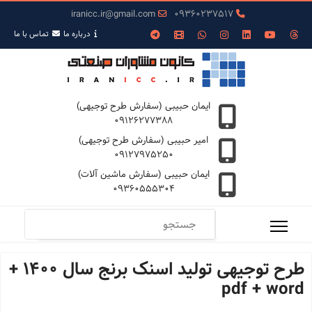
iranicc.ir@gmail.com
09360237517
درباره ما
تمـاس با ما
ایمان حبیبی (سفارش طرح توجیهی)
09126277388
امیر حبیبی (سفارش طرح توجیهی)
09127975250
ایمان حبیبی (سفارش ماشین آلات)
09360555304
طرح توجیهی تولید اسنک برنج سال 1400 +
pdf + word