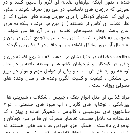
شده ، بدون اینکه نیازهای تغذیه ای لازم را تامین کنند و در
صورتی که درزمان های نامناسب در طی روز صرف شوند ، علاوه
بر این که اشتهای کودکان را برای خوردن وعده های اصلی ( که از
نظر تغذیه ای کامل تر هستند ) از بین می برند ، بلکه به مرور
زمان باعث ایجاد کمبودهای تغذیه ای در آن ها می شوند ،
همچنین به خاطر داشتن انرژی زیاد ، سبب تجمع انرژی در بدن و
به دنبال آن بروز مشکل اضافه وزن و چاقی در کودکان می گردند .
مطالعات مختلف در دنیا نشان می دهند که ، شیوع اضافه وزن و
چاقی در کودکان و نوجوانان کشورهای توسعه یافته و در حال
توسعه رو به افزایش است و یکی از عوامل مهم و موثر در بروز
این مشکل ، کیفیت و کمیت الگوی وعده ها و میان وعده های
مصرفی روزانه است .
مواد غذایی ای مثل انواع پفک ، چیپس ، شکلات ، شیرینی ها ،
پیراشکی ، نوشابه های گازدار ، آب میوه های صنعتی ، انواع
ساندویچ های سوسیس ، کالباس ، همبرگر آماده و پیتزا ، که
متاسفانه به دلایل مختلف تقاضای مصرف آن ها در بین کودکان و
نوجوانان بالاست ، همگی جزو خوراکی ها و غذاهایی هستند که
انرژی زیاد داشته ولی از لحاظ تغذیه ای کم ارزش هستند و بجز