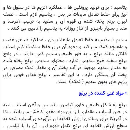
پتاسیم : برای تولید پروتئین ها ، عملکرد آنزیم ها در سلول ها و
نیز برای حفظ تعادل مایعات در بدن ، پتاسیم لازم است . نصف
لیوان برنج پخته شده ی قهوه ای و سفید به ترتیب 1درصد و
مقدار بسیار ناچیزی از نیاز روزانه به پتاسیم را تامین می کنند .
سدیم : سدیم به حفظ تعادل مایعات بدن ، عملکرد طبیعی عصب
و ماهیچه کمک می کند و وجود آن برای حفظ سلامت لازم است .
غلاتی مانند برنج ، به طور طبیعی سدیم کمی دارند . در واقع
برنج سفید هیچ سدیمی ندارد . محتوای سدیمی برنج پخته شده
به مقدار سدیم موجود در آب پخت آن و مقدار نمک مصرفی در
پخت آن بستگی دارد . با این تفاسیر ، برنج غذای خوبی برای
رژیم های بدون سدیم ( نمک ) است .
• مواد غنی کننده در برنج
برنج به شکل طبیعی حاوی تیامین ، نیاسین و آهن است . البته
در حین آسیاب ، مقداری ا ز این مواد مغذی کاهش می یابند . لذا
در آمریکا برای رساندن ارزش تغذیه ای فرآورده ی آسیاب شده به
سطح ارزش تغذیه ای برنج کامل قهوه ای ، آن را با تیامین ،