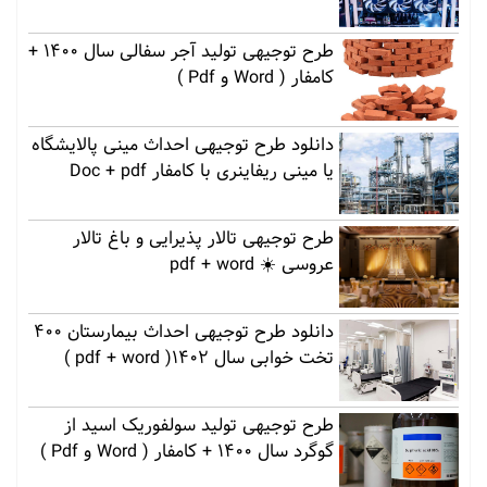
طرح توجیهی تولید آجر سفالی سال 1400 +
کامفار ( Word و Pdf )
دانلود طرح توجیهی احداث مینی پالایشگاه
یا مینی ریفاینری با کامفار Doc + pdf
طرح توجیهی تالار پذیرایی و باغ تالار
عروسی ☀️ pdf + word
دانلود طرح توجیهی احداث بیمارستان 400
تخت خوابی سال 1402( pdf + word )
طرح توجیهی تولید سولفوریک اسید از
گوگرد سال 1400 + کامفار ( Word و Pdf )