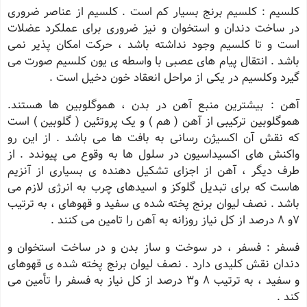
کلسیم : کلسیم برنج بسیار کم است . کلسیم از عناصر ضروری
در ساخت دندان و استخوان و نیز ضروری برای عملکرد عضلات
است و تا کلسیم وجود نداشته باشد ، حرکت امکان پذیر نمی
باشد . انتقال پیام های عصبی با واسطه ی یون کلسیم صورت می
گیرد وکلسیم در یکی از مراحل انعقاد خون دخیل است .
آهن : بیشترین منبع آهن در بدن ، هموگلوبین ها هستند.
هموگلوبین ترکیبی از آهن ( هم ) و یک پروتئین ( گلوبین ) است
که نقش آن اکسیژن رسانی به بافت ها می باشد . از این رو
واکنش های اکسیداسیون در سلول ها به وقوع می پیوندد . از
طرف دیگر ، آهن از اجزای تشکیل دهنده ی بسیاری از آنزیم
هاست که برای تبدیل گلوکز و اسیدهای چرب به انرژی لازم می
باشد . نصف لیوان برنج پخته شده ی سفید و قهوهای ، به ترتیب
7و 8 درصد از کل نیاز روزانه به آهن را تامین می کنند .
فسفر : فسفر ، در سوخت و ساز بدن و در ساخت استخوان و
دندان نقش کلیدی دارد . نصف لیوان برنج پخته شده ی قهوهای
و سفید ، به ترتیب 8 و3 درصد از کل نیاز به فسفر را تأمین می
کند .