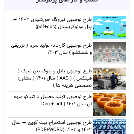
طرح توجیهی نیروگاه خورشیدی 1403 ☀️
پنل مونوکریستال (pdf+doc)
طرح توجیهی کارخانه تولید سرم ( تزریقی
و شستشو ) سال 1403
طرح توجیهی پانل و بلوک بتن سبک (
هبلکس ) ( AAC ) سال 1401 ( مشاوره
تخصصی هزینه ها )
طرح توجیهی تولید معسل یا تنباکو میوه
ای سال 1401 | Doc + pdf
طرح توجیهی استخراج بیت کوین ☀️ سال
1402 و 1403 (PDF+WORD)