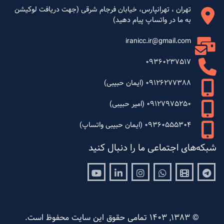
تهران ، تهرانپارس، خیابان فرجام شرقی (جهت دریافت لوکیشن
به ما در واتساپ پیام دهید)
iranicc.ir@gmail.com
09360237517
09126277388 (ایمان حبیبی)
09127975250 (امیر حبیبی)
09360555304 (ایمان حبیبی واتساپ)
شبکه‌های اجتماعی ما را دنبال کنید
Youtube
Linkedin
Instagram
Whatsapp
Aparat
Telegram
© 1383, 1403 تمامی حقوق این سایت محفوظ است.