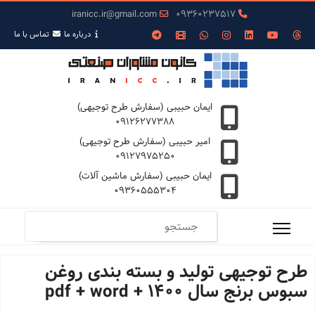
iranicc.ir@gmail.com
09360237517
درباره ما
تمـاس با ما
ایمان حبیبی (سفارش طرح توجیهی)
09126277388
امیر حبیبی (سفارش طرح توجیهی)
09127975250
ایمان حبیبی (سفارش ماشین آلات)
09360555304
طرح توجیهی تولید و بسته بندی روغن
سبوس برنج سال 1400 + pdf + word