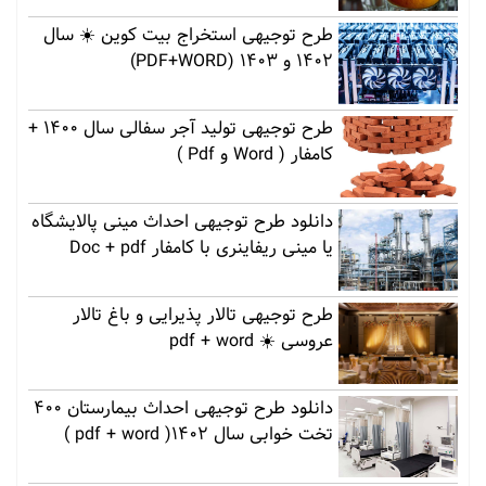
طرح توجیهی استخراج بیت کوین ☀️ سال
1402 و 1403 (PDF+WORD)
طرح توجیهی تولید آجر سفالی سال 1400 +
کامفار ( Word و Pdf )
دانلود طرح توجیهی احداث مینی پالایشگاه
یا مینی ریفاینری با کامفار Doc + pdf
طرح توجیهی تالار پذیرایی و باغ تالار
عروسی ☀️ pdf + word
دانلود طرح توجیهی احداث بیمارستان 400
تخت خوابی سال 1402( pdf + word )