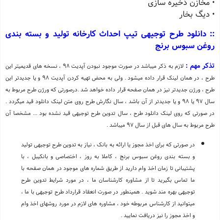
• مخازن ذخیره سازی
• دیگ بخار
:: دانلود طرح توجیهی تیپ احداث کارخانه تولید و بسته بندی
روغن سبوس برنج
تذکر مهم :
لازم به ذکر میباشد در صورت موجود نبودن آپدیت 98 ، نسخه های قدیمیتر این
طرح ، در همان لینک قرار داده میشود . ولی به محض تهیه کردن آپدیت 98 و یا جدیدتر این
طرح ، ورژن جدیدتر نیز در همان صفحه قرار داده خواهد شد .درصورتی که ورژن طرح مربوط به
سال 97 یا 98 و یا جدیدتر از آن باشد ، سال نگارش طرح روی متن لینک دانلود قید میگردد .
در صورتی که روی لینک دانلود طرح ، سال تدوین طرح توجیهی قید نشده بود ... مشخصا آن
طرح مربوط به سال های قبل از سال 97 میباشد .
در صورتی که برای اخذ مجوز یا ارائه به بانک ، نیاز به تدوین طرح توجیهی تولید
و بسته بندی روغن سبوس برنج ، کاملا به روز ، اختصاصی و بانکیبل ، با
پشتیبانی تا زمان اخذ وام دارید از طریق شماره های موجود در همان صفحه با
ما تماس بگیرید تا از مشاوره کارشناسان ما ، در مورد شرایط تدوین طرح
توجیهی بهره مند شوید . همینطور در صورت انعقاد قرارداد طرح توجیهی با ما ،
میتوانید از کارشناس مربوطه خود ، مشاوره های لازم در مورد روشهای اخذ وام
و اخذ مجوز را نیز دریافت نمایید .