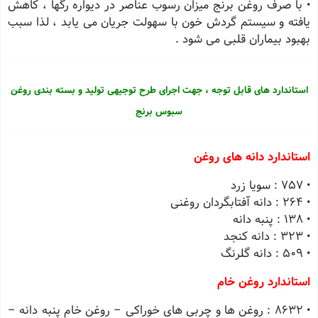
• با صرف روغن برنج میزان رسوب عناصر در دیواره رگها ، کاهش
یافته و سیستم گردش خون با سهولت جریان می یابد ، لذا سبب
بهبود بیماران قلبی می شود .
استاندارد های قابل توجه ، جهت اجرای طرح توجیهی تولید و بسته بندی روغن
سبوس برنج
استاندارد دانه های روغن
• 757 : سویا زرد
• 264 : دانه آفتابگردان روغنی
• 138 : پنبه دانه
• 323 : دانه کنجد
• 509 : دانه گلرنگ
استاندارد روغن خام
• 8632 : روغن ها و چربی های خوراکی – روغن خام پنبه دانه –