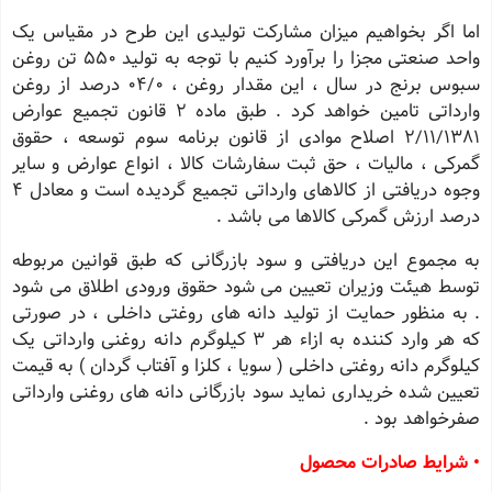
اما اگر بخواهیم میزان مشارکت تولیدی اين طرح در مقیاس یک
واحد صنعتی مجزا را برآورد کنیم با توجه به تولید 550 تن روغن
سبوس برنج در سال ، این مقدار روغن ، 04/0 درصد از روغن
وارداتی تامین خواهد کرد . طبق ماده ۲ قانون تجمیع عوارض
2/11/1381 اصلاح موادی از قانون برنامه سوم توسعه ، حقوق
گمرکی ، مالیات ، حق ثبت سفارشات کالا ، انواع عوارض و ساير
وجوه دریافتی از کالاهای وارداتی تجمیع گردیده است و معادل ۴
درصد ارزش گمرکی کالاها می باشد .
به مجموع این دریافتی و سود بازرگانی که طبق قوانین مربوطه
توسط هیئت وزیران تعیین می شود حقوق ورودی اطلاق می شود
. به منظور حمایت از تولید دانه های روغتی داخلی ، در صورتی
که هر وارد کننده به ازاء هر ۳ کیلوگرم دانه روغنی وارداتی یک
کیلوگرم دانه روغتی داخلی ( سویا ، کلزا و آفتاب گردان ) به قیمت
تعیین شده خریداری نماید سود بازرگانی دانه های روغنی وارداتی
صفرخواهد بود .
• شرایط صادرات محصول