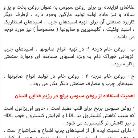
تقاضای فزاینده ای برای روغن سبوس به عنوان روغن پخت و پز و
سالاد و نیز ماده اولیه تولید مارگین وجود دارد . ازطرف دیگر
کاربرد صنعتی آن برای تهیه اسیدهای چرب ، اسیدهای استثاریک
، اسید اولئیک ، گلیسیرین و صابونها ( مخصوصاً ) نیز مورد توجه
می باشد .
ب - روغن خام درجه ۱: در تهیه انواع صابونها ، اسیدهای چرب
افزودنی خوراک دام به ویژه اسبهای مسابقه ای وموارد صنعتی
بکار میرود .
ج - روغن خام درجه ۲ : روغن خام در تولید انواع صابونها ،
اسیدهای چرب و مصارف صنعتی دیگر بکار می رود .
اهمیت استفاده از روغن سبوس برنج در رژیم غذایی انسان
• روغن سبوس برنج برای قلب مفید است ، حاوی اوریزانول است
که سبب کاهش کلسترول بد LDL و افزایش کلسترول خوب HDL
و نیز کاهش تر گلیسیرید می شود .
• دارای نسبت ایده آل از اسیدهای چرپ اشباع و غیراشباع است .
• روغن سبوس برای پوست بسیار مفید بوده و حاوی اسکوالن