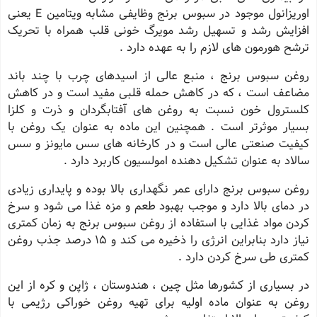
اوریزانول موجود در سبوس برنج وظایفی مشابه ویتامین E یعنی
افزایش رشد و تسهیل رشد مویرگ خونی قلب همراه با تحریک
ترشح هورمون های لازم را به عهده دارد .
روغن سبوس برنج ، منبع عالی از اسیدهای چرب با چند باند
مضاعف است ، که در کاهش حمله قلبی مفید است و در کاهش
کلسترول خون نسبت به روغن های آفتابگردان و ذرت و کلزا
بسیار موثرتر است . همچنین این ماده به عنوان یک روغن با
کیفیت صنعتی عالی است و در کارخانه های سس مایونز و سس
سالاد به عنوان تشکیل دهنده امولسیون کاربرد دارد .
روغن سبوس برنج دارای عمر نگهداری بالا بوده و پایداری زیادی
در دمای بالا دارد و موجب بهبود طعم و مزه غذا می شود و سرخ
کردن مواد غذایی با استفاده از روغن سبوس برنج به زمان کمتری
نیاز دارد بنابراین انرژی را ذخیره می کند و ۱۵ درصد جذب روغن
کمتری طی سرخ کردن دارد .
در بسیاری از کشورها مثل چین ، هندوستان ، ژاپن و کره از این
روغن به عنوان ماده اولیه برای تهیه روغن خوراکی رژیمی با