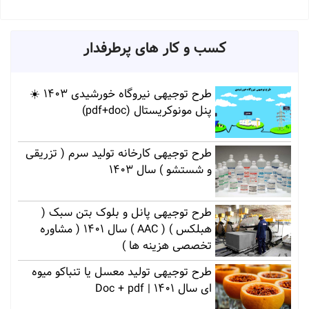
کسب و کار های پرطرفدار
طرح توجیهی نیروگاه خورشیدی 1403 ☀️
پنل مونوکریستال (pdf+doc)
طرح توجیهی کارخانه تولید سرم ( تزریقی
و شستشو ) سال 1403
طرح توجیهی پانل و بلوک بتن سبک (
هبلکس ) ( AAC ) سال 1401 ( مشاوره
تخصصی هزینه ها )
طرح توجیهی تولید معسل یا تنباکو میوه
ای سال 1401 | Doc + pdf