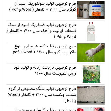
طرح توجیهی تولید سولفوریک اسید از
گوگرد سال 1400 + کامفار ( Word و Pdf )
طرح توجیهی تولید فسفریک اسید از سنگ
فسفات آپاتیت و آهک سال 1400 + کامفار (
Word و Pdf )
طرح توجیهی تولید کود شیمیایی | نوع
ماکرو و میکرو سال 1400 + pdf + word
طرح توجیهی بازیافت زباله و تولید کود
ورمی کمپوست سال 1400
طرح توجیهی تولید سنگ مصنوعی از گروه
سمنت پلاست سال 1400 + کامفار ( Word
و Pdf )
طرح توجیهی تولید کنسانتره میوه سال