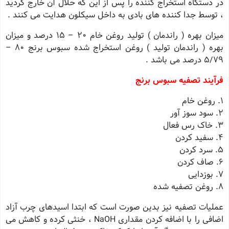
در دستگاه استخراج کننده را پس از این که حلال آن خارج گردید
، توسط جدا کننده های بادی به داخل سیکلون هدایت می کنند .
میزان بهره ( راندمان ) تولید روغن خام 20 – 15 درصد و میزان
بهره ( راندمان تولید ) روغن استخراج شده سبوس برنج 80 –
5/79 درصد می باشد .
فرآیند تصفیه سبوس برنج
1. روغن خام
2. سود سوز آور
3. خاک رس فعال
4. سفید کردن
5. سرد کردن
6. صاف کردن
7. بوزدایی
8. روغن تصفیه شده
عملیات تصفیه نیز بدین صورت است که ابتدا اسیدهای چرب آزاد
اضافی را با اضافه کردن مقداری NaOH ، خنثی کرده و کاهش می