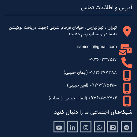
آدرس و اطلاعات تماس
تهران ، تهرانپارس، خیابان فرجام شرقی (جهت دریافت لوکیشن
به ما در واتساپ پیام دهید)
iranicc.ir@gmail.com
09360237517
09126277388 (ایمان حبیبی)
09127975250 (امیر حبیبی)
09360555304 (ایمان حبیبی واتساپ)
شبکه‌های اجتماعی ما را دنبال کنید
Youtube
Linkedin
Instagram
Whatsapp
Aparat
Telegram