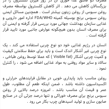
مصرف دو قاشق غذا خوری آن در روز میزان کلسترول را در
بزرگسالان کاهش می دهد . اثر کاهش کلسترول بواسطه مصرف
روغن سبوس از روغن زیتون بیشتر است . همچنین مسائل ایمنی
روغن سبوس برنج بوسیله کمیته FDA/WHO اداره امور دارویی و
غذایی سازمان بهداشت جهانی مورد بررسی قرار گرفته و ایمنی آن
برای مصرف انسان بدون هیچگونه عوارض جانبی مورد تایید قرار
گرفته است .
انسان در رژیم غذایی خود دو نوع چربی استفاده می کند ، یک
نوع چربی غیر آشکار اندک است و باید برای حفظ سلامتی کیفیت
و کمیت چربی آشکار (Visible fat ) که عملا توسط روغن طباخی ،
سالاد و سایر مواد روفنی به مواد غذایی اضافه می شود ، را کنترل
نمود .
روغن مناسب باید پایداری خوبی در مقابل فرایندهای حرارتی و
اکسیداسیون داشته باشد ، ضمن اینکه طعم آن مطلوب، طول
عمر و قیمت آن مناسب باشد . امروزه درصد بالایی از روغن
سبوس برنج برای مصرف خوراکی و تنها درصد جزئی آن در صنایع
صابون سازی و تولید اسیدهای چرب بکار می رود .