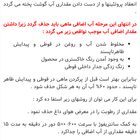
انعقاد پروتئینها و از دست دادن مقدارى آب گوشت پخته مى گردد
.
در انتهاى این مرحله آب اضافى ماهى باید حذف گردد زیرا داشتن
مقدار اضافى آب موجب نواقص زیر مى گردد :
مخلوط شدن آب و روغن در قوطى و پیدایش
ظاهرناپسند
به وجود آمدن رنگ خاکسترى در محصول
زنگ زدگى جدار داخلى قوطى
بنابراین بهتر است قبل از پرکردن ماهى در قوطى و پیدایش ظاهر
ناپسند ، حدود 60% آب آن به هر شکل حذف شود .
براى این کار مى توان از روشهاى زیر استفا ده کرد :
مقدارى از رطوبت را در معرض هواى داغ حذف نمود .
به کمک سانتریفوژ با سرعت 600- 500 دور در دقیقه به مدت 15
دقیقه مقدارى از آب اضافى را جداکرد .