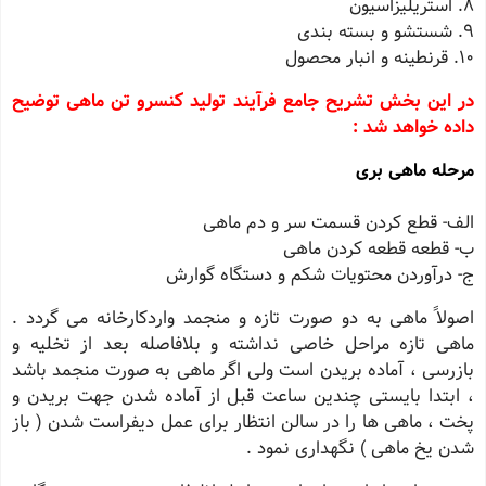
8. استریلیزاسیون
9. شستشو و بسته بندى
10. قرنطینه و انبار محصول
در این بخش تشریح جامع فرآیند تولید کنسرو تن ماهی توضیح
داده خواهد شد :
مرحله ماهى برى
الف- قطع کردن قسمت سر و دم ماهى
ب- قطعه قطعه کردن ماهى
ج- درآوردن محتویات شکم و دستگاه گوارش
اصولاً ماهى به دو صورت تازه و منجمد واردکارخانه مى گردد .
ماهى تازه مراحل خاصى نداشته و بلافاصله بعد از تخلیه و
بازرسى ، آماده بریدن است ولى اگر ماهى به صورت منجمد باشد
، ابتدا بایستى چندین ساعت قبل از آماده شدن جهت بریدن و
پخت ، ماهى ها را در سالن انتظار براى عمل دیفراست شدن ( باز
شدن یخ ماهى ) نگهدارى نمود .