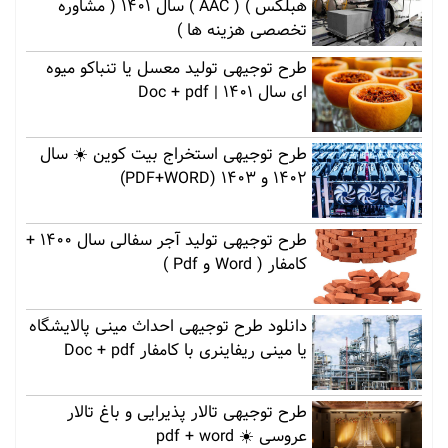
هبلکس ) ( AAC ) سال 1401 ( مشاوره
تخصصی هزینه ها )
طرح توجیهی تولید معسل یا تنباکو میوه
ای سال 1401 | Doc + pdf
طرح توجیهی استخراج بیت کوین ☀️ سال
1402 و 1403 (PDF+WORD)
طرح توجیهی تولید آجر سفالی سال 1400 +
کامفار ( Word و Pdf )
دانلود طرح توجیهی احداث مینی پالایشگاه
یا مینی ریفاینری با کامفار Doc + pdf
طرح توجیهی تالار پذیرایی و باغ تالار
عروسی ☀️ pdf + word