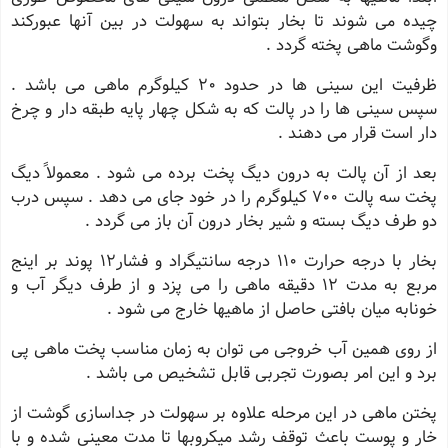
چیده مى شوند تا بخار بتواند به سهولت در بین آنها عبورکند
وگوشت ماهى پخته گردد .
ظرفیت این سینى ها در حدود 20 کیلوگرم ماهى مى باشد .
سپس سینى ها را در پالت که به شکل چهار پایه طبقه دار و چرخ
دار است قرار مى دهند .
بعد از آن پالت به درون دیگ پخت برده مى شود . معمولاً دیگ
پخت سه پالت 700 کیلوگرم را در خود جاى مى دهد . سپس درب
دو طرف دیگ بسته و شیر بخار درون آن باز مى گردد .
بخار با درجه حرارت 110 درجه سانتیگراد و فشار12 پوند بر اینج
مربع به مدت 12 دقیقه ماهى را مى پزد و از طرف دیگر آب و
خونابه میان بافتى حاصل از ماهیها خارج مى شود .
از روى همین آب خروجى مى توان به زمان مناسب پخت ماهى پى
برد و این امر بصورت تجربى قابل تشخیص مى باشد .
پختن ماهى در این مرحله علاوه بر سهولت در جداسازى گوشت از
خار و پوست باعث توقف رشد میکروبها تا مدت معینى شده و با