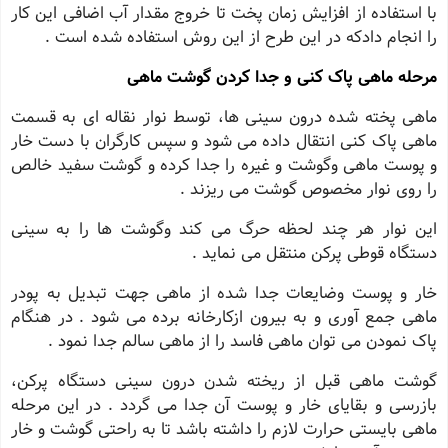
با استفاده از افزایش زمان پخت تا خروج مقدار آب اضافى این کار
را انجام دادکه در این طرح از این روش استفاده شده است .
مرحله ماهى پاک کنى و جدا کردن گوشت ماهى
ماهى پخته شده درون سینى ها، توسط نوار نقاله اى به قسمت
ماهى پاک کنى انتقال داده مى شود و سپس کارگران با دست خار
و پوست ماهى وگوشت و غیره را جدا کرده و گوشت سفید خالص
را روى نوار مخصوص گوشت مى ریزند .
این نوار هر چند لحظه حرگ مى کند وگوشت ها را به سینى
دستگاه قوطى پرکن منتقل مى نماید .
خار و پوست وضایعات جدا شده از ماهى جهت تبدیل به پودر
ماهى جمع آورى و به بیرون ازکارخانه برده مى شود . در هنگام
پاک نمودن مى توان ماهى فاسد را از ماهى سالم جدا نمود .
گوشت ماهى قبل از ریخته شدن درون سینى دستگاه پرکن،
بازرسى و بقایاى خار و پوست آن جدا مى گردد . در این مرحله
ماهى بایستى حرارت لازم را داشته باشد تا به راحتى گوشت و خار