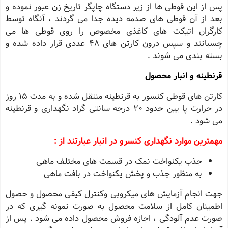
پس از این قوطى ها از زیر دستگاه چاپگر تاریخ زن عبور نموده و
بعد از آن قوطى هاى صدمه دیده جدا مى گردند ، آنگاه توسط
کارگران اتیکت هاى کاغذى مخصوص را روى قوطى ها مى
چسبانند و سپس درون کارتن هاى 48 عددى قرار داده شده و
بسته بندى مى شوند .
قرنطینه و انبار محصول
کارتن هاى قوطى کنسور به قرنطینه منتقل شده و به مدت 15 روز
در حرارت پا یین حدود 20 درجه سانتى گراد نگهدارى و قرنطینه
مى شود .
مهمترین موارد نگهدارى کنسرو در انبار عبارتند از :
جذب یکنواخت نمک در قسمت هاى مختلف ماهى
به منظور جذب و پخش یکنواخت در بافت ماهى
جهت انجام آزمایش هاى میکروبى وکنترل کیفى محصول و حصول
اطمینان کامل از سلامت محصول به صورت نمونه گیرى که در
صورت عدم آلودگى ، اجازه فروش محصول داده مى شود . پس از