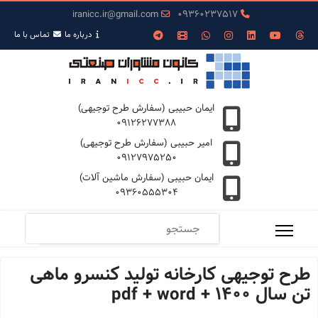
iranicc.ir@gmail.com
09360237517
درباره ما
تمـاس با ما
ایمان حبیبی (سفارش طرح توجیهی)
09126277388
امیر حبیبی (سفارش طرح توجیهی)
09127975250
ایمان حبیبی (سفارش ماشین آلات)
09360555304
طرح توجیهی کارخانه تولید کنسرو ماهی
تن سال 1400 + pdf + word