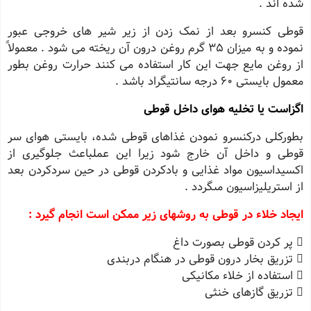
شده اند .
قوطی کنسرو بعد از نمک زدن از زیر شیر هاى خروجى عبور
نموده و به میزان 35 گرم روغن درون آن ریخته مى شود . معمولاً
از روغن مایع جهت این کار استفاده مى کنند حرارت روغن بطور
معمول بایستى 60 درجه سانتیگراد باشد .
اگزاست یا تخلیه هواى داخل قوطى
بطورکلى درکنسرو نمودن غذاهاى قوطى شده، بایستى هواى سر
قوطى و داخل آن خارج شود زیرا این عملباعث جلوگیرى از
اکسیداسیون مواد غذایى و بادکردن قوطى در حین سردکردن بعد
از استریلیزاسیون مىگردد .
ایجاد خلاء در قوطى به روشهاى زیر ممکن است انجام گیرد :
 پر کردن قوطى بصورت داغ
 تزریق بخار درون قوطى در هنگام دربندى
 استفاده از خلاء مکانیکى
 تزریق گازهاى خنثى