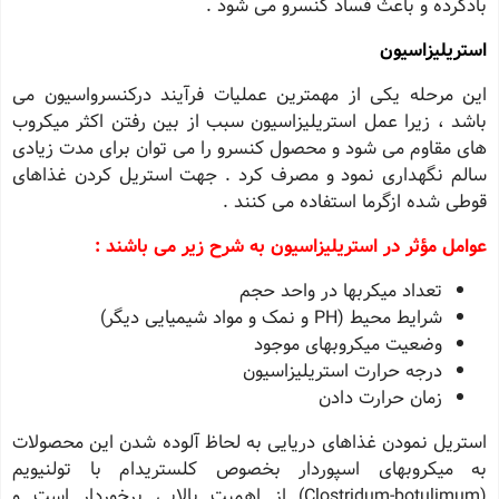
بادکرده و باعث فساد کنسرو مى شود .
استریلیزاسیون
این مرحله یکى از مهمترین عملیات فرآیند درکنسرواسیون مى
باشد ، زیرا عمل استریلیزاسیون سبب از بین رفتن اکثر میکروب
هاى مقاوم مى شود و محصول کنسرو را مى توان براى مدت زیادى
سالم نگهدارى نمود و مصرف کرد . جهت استریل کردن غذاهاى
قوطى شده ازگرما استفاده مى کنند .
عوامل مؤثر در استریلیزاسیون به شرح زیر مى باشند :
تعداد میکربها در واحد حجم
شرایط محیط (PH و نمک و مواد شیمیایى دیگر)
وضعیت میکروبهاى موجود
درجه حرارت استریلیزاسیون
زمان حرارت دادن
استریل نمودن غذاهاى دریایى به لحاظ آلوده شدن این محصولات
به میکروبهاى اسپوردار بخصوص کلستریدام با تولنیویم
(Clostridum-botulimum) از اهمیت بالایى برخوردار است و