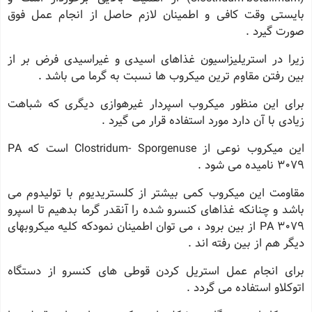
بایستى وقت کافى و اطمینان لازم حاصل از انجام عمل فوق
صورت گیرد .
زیرا در استریلیزاسیون غذاهاى اسیدى و غیراسیدى فرض بر از
بین رفتن مقاوم ترین میکروب ها نسبت به گرما مى باشد .
براى این منظور میکروب اسپردار غیرهوازى دیگرى که شباهت
زیادى با آن دارد مورد استفاده قرار مى گیرد .
این میکروب نوعى از Clostridum- Sporgenuse است که PA
3079 نامیده مى شود .
مقاومت این میکروب کمى بیشتر از کلستریدیوم با تولیدوم مى
باشد و چنانکه غذاهاى کنسرو شده را آنقدر گرما بدهیم تا اسپرو
PA 3079 از بین برود ، مى توان اطمینان نمودکه کلیه میکروبهاى
دیگر هم از بین رفته اند .
براى انجام عمل استریل کردن قوطى هاى کنسرو از دستگاه
اتوکلاو استفاده مى گردد .