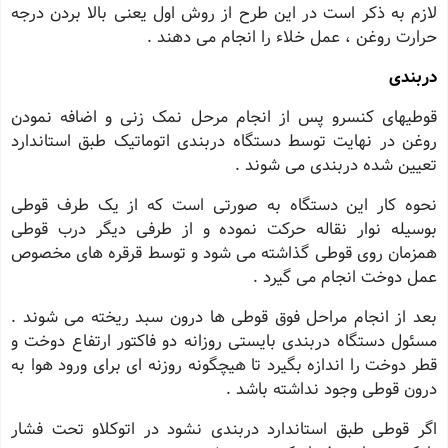
لازم به ذکر است در این طرح از روش اول یعنى بالا بردن درجه
حرارت روغن ، عمل خلاء را انجام مى دهند .
دربندى
قوطیهاى کنسرو پس از انجام مرحل نمک زنى و اضافه نمودن
روغن در نهایت توسط دستگاه دربندى اتوماتیک طبق استاندارد
تعیین شده دربندى مى شوند .
نحوه کار این دستگاه به صورتى است که از یک طرف قوطى
بوسیله نوار نقاله حرکت نموده و از طرفى دیگر درب قوطى
همزمان روى قوطى گذاشته مى شود و توسط قرقره هاى مخصوص
عمل دوخت انجام مى گیرد .
بعد از انجام مراحل فوق قوطى ها درون سبد ریخته مى شوند .
مسئول دستگاه دربندى بایستى روزانه دو فاکتور ارتفاع دوخت و
قطر دوخت را اندازه بگیرد تا هیچگونه روزنه اى براى ورود هوا به
درون قوطى وجود نداشته باشد .
اگر قوطى طبق استاندارد دربندى نشود در اتوکلاو تحت فشار