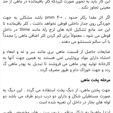
این کار باید به نحوى صورت گیردکه کلر باقیمانده در ماهى از حد
معینى تجاوز نکند .
اگر اثر مقدا رکلر حدود ، pmm 4-0 باشد مشکلى به جهت
خوردگى روى جدار داخلى قوطى نخواهد داشت ، کلر باقیمانده تا
این حد مانع تشکیل لایه هاى لزج زله مانند Slime در داخل
قوطى مى شود ، معمولاً براى کم کردن کلر اضافى ماهى را مجددآً
با آب سالم شستشو می دهند .
ضایعات حاصل از قسمت ماهى برى مانند سر و ته و امعاء و
احشاء داراى مواد پروتئینى غنى هستند به همین جهت آنها به
کارخانه تولید پودر ماهى مى فروشند تا تبدیل به پودر ماهى گ
ردد و جهت خوراک دام و طیور مصرف گردد .
مرحله پخت ماهى
جهت پختن ماهى، از دیگ پخت استفاده مى گردد . این دیگ به
صورت مستطیلى شکل و داراى دو درب دردو طرف مى باشد دو
لوله هاى بخار در داخل آن تعبیه شده است .
ابتدا ماهیها به شکل منظمى درون سینى هاى مخصوص طورى