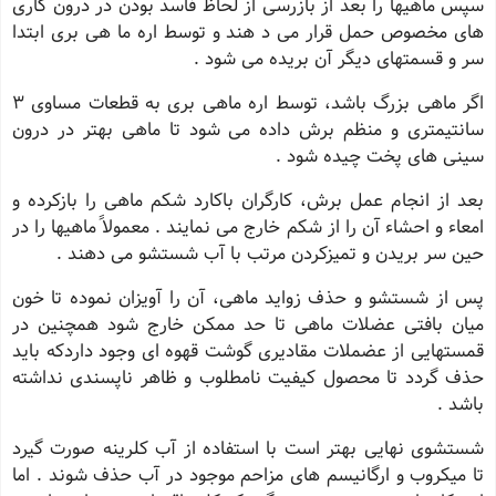
سپس ماهیها را بعد از بازرسى از لحاظ فاسد بودن در درون گارى
هاى مخصوص حمل قرار مى د هند و توسط اره ما هى برى ابتدا
سر و قسمتهاى دیگر آن بریده مى شود .
اگر ماهى بزرگ باشد، توسط اره ماهى برى به قطعات مساوى 3
سانتیمترى و منظم برش داده مى شود تا ماهى بهتر در درون
سینى هاى پخت چیده شود .
بعد از انجام عمل برش، کارگران باکارد شکم ماهى را بازکرده و
امعاء و احشاء آن را از شکم خارج مى نمایند . معمولاً ماهیها را در
حین سر بریدن و تمیزکردن مرتب با آب شستشو مى دهند .
پس از شستشو و حذف زواید ماهى، آن را آویزان نموده تا خون
میان بافتى عضلات ماهى تا حد ممکن خارج شود همچنین در
قمستهایى از عضملات مقادیرى گوشت قهوه اى وجود داردکه باید
حذف گردد تا محصول کیفیت نامطلوب و ظاهر ناپسندى نداشته
باشد .
شستشوى نهایى بهتر است با استفاده از آب کلرینه صورت گیرد
تا میکروب و ارگانیسم هاى مزاحم موجود در آب حذف شوند . اما