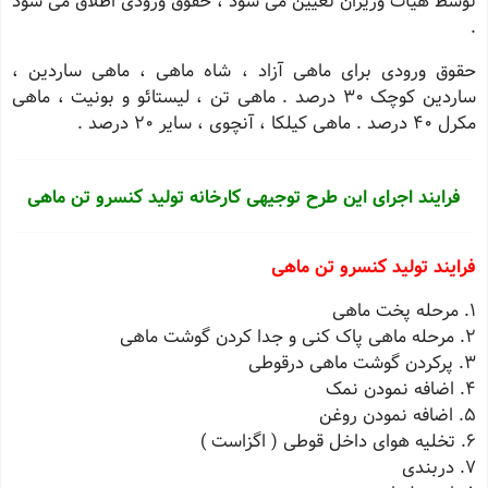
توسط هیأت وزیران تعیین می شود ، حقوق ورودی اطلاق می شود
.
حقوق ورودی برای ماهی آزاد ، شاه ماهی ، ماهی ساردین ،
ساردین کوچک 30 درصد . ماهی تن ، لیستائو و بونیت ، ماهی
مکرل 40 درصد . ماهی کیلکا ، آنچوی ، سایر 20 درصد .
فرایند اجرای این طرح توجیهی کارخانه تولید کنسرو تن ماهی
فرایند تولید کنسرو تن ماهی
1. مرحله پخت ماهى
2. مرحله ماهى پاک کنى و جدا کردن گوشت ماهى
3. پرکردن گوشت ماهى درقوطى
4. اضافه نمودن نمک
5. اضافه نمودن روغن
6. تخلیه هواى داخل قوطى ( اگزاست )
7. دربندى