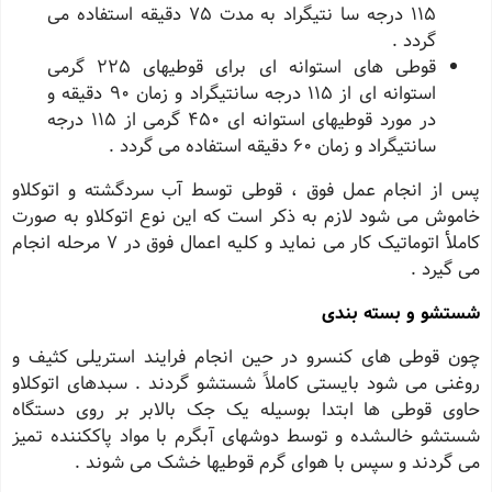
115 درجه سا نتیگراد به مدت 75 دقیقه استفاده مى
گردد .
قوطی هاى استوانه اى براى قوطیهاى 225 گرمى
استوانه اى از 115 درجه سانتیگراد و زمان 90 دقیقه و
در مورد قوطیهاى استوانه اى 450 گرمى از 115 درجه
سانتیگراد و زمان 60 دقیقه استفاده مى گردد .
پس از انجام عمل فوق ، قوطى توسط آب سردگشته و اتوکلاو
خاموش مى شود لازم به ذکر است که این نوع اتوکلاو به صورت
کاملأ اتوماتیک کار مى نماید و کلیه اعمال فوق در 7 مرحله انجام
مى گیرد .
شستشو و بسته بندى
چون قوطى هاى کنسرو در حین انجام فرایند استریلى کثیف و
روغنى مى شود بایستى کاملاً شستشو گردند . سبدهاى اتوکلاو
حاوى قوطى ها ابتدا بوسیله یک جک بالابر بر روى دستگاه
شستشو خالىشده و توسط دوشهاى آبگرم با مواد پاککننده تمیز
مى گردند و سپس با هواى گرم قوطیها خشک مى شوند .