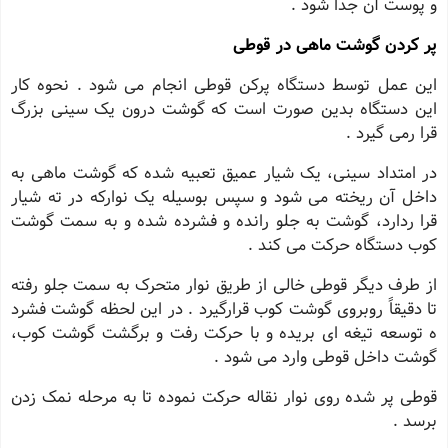
و پوست آن جدا شود .
پر کردن گوشت ماهى در قوطى
این عمل توسط دستگاه پرکن قوطى انجام مى شود . نحوه کار
این دستگاه بدین صورت است که گوشت درون یک سینى بزرگ
قرا رمى گیرد .
در امتداد سینى، یک شیار عمیق تعبیه شده که گوشت ماهى به
داخل آن ریخته مى شود و سپس بوسیله یک نوارکه در ته شیار
قرا ردارد، گوشت به جلو رانده و فشرده شده و به سمت گوشت
کوب دستگاه حرکت مى کند .
از طرف دیگر قوطى خالى از طریق نوار متحرک به سمت جلو رفته
تا دقیقاً روبروى گوشت کوب قرارگیرد . در این لحظه گوشت فشرد
ه توسعه تیغه اى بریده و با حرکت رفت و برگشت گوشت کوب،
گوشت داخل قوطى وارد مى شود .
قوطى پر شده روى نوار نقاله حرکت نموده تا به مرحله نمک زدن
برسد .