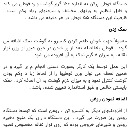
دستگاه قوطى پرکن به اندازه 160 گرم گوشت وارد قوطى مى کند
و قابل تنظیم به وزنهاى مختلف و سرعتهاى زیاد وکم است .
ظرفیت این دستگاه 55 قوطى در هر دقیقه می باشد .
نمک زدن
معمولاً جهت خوش طعم کردن کنسرو به گوشت نمک اضافه مى
گردد . قوطى بلافاصله بعد از پر شدن در حین عبور از روى نوار
نقاله، به میزان 8 گرم نمک به آن افزوده مى شود .
این عمل توسط یک کارگر بصورت دستى انجام م ى گیرد و در
همین لحظه مى توان وزن قوطیها را از لحاظ زیا د وکم بودن
گوشت کنترل نمود و به میزان لازم گوشت به آن اضافه کرد . نمک
بایستى خالص و طبق استاندارد تعیین شده، باشد .
اضافه نمودن روغن
از افزودنیهاى دیگر به کنسرو تن ، روغن است که توسط دستگاه
روغن ریز صورت مى گیرد . این دستگاه داراى یک منبع ذخیره
روغن و شیرهاى خروجى بوده که روى نوار نقاله مخصوص تعبیه