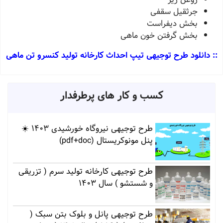
جرثقیل سقفی
بخش دیفراست
بخش گرفتن خون ماهی
:: دانلود طرح توجیهی تیپ احداث کارخانه تولید کنسرو تن ماهی
کسب و کار های پرطرفدار
طرح توجیهی نیروگاه خورشیدی 1403 ☀️
پنل مونوکریستال (pdf+doc)
طرح توجیهی کارخانه تولید سرم ( تزریقی
و شستشو ) سال 1403
طرح توجیهی پانل و بلوک بتن سبک (