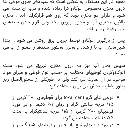
نحوه کار این دستگاه به شکلى است که سبدهاى حاوى قوطى ها
درون مخزن مخصوص اتوکلاو قرا رداده شده و درب آن بسته مى
شود و داراى دو مخزن بوده که روى هم قرارگرفته اند . مخزن
بالایى محتوى آب و مخزن زیرین مخصوص قرار دادن سبدهاى
حاوى قوطى مى باشد .
پس از بارگیرى اتوکلاو توسط جریان برق روشن مى شود . ابتدا
شیر مخزن آب با ز شده و مخزن محتوى سبدها را مملو از آب مى
نماید .
سپس بخار آب نیز به درون مخزن تزریق مى شود مدت
اتوکلاوکردن قوطیهاى مختلف بر حسب نوع قوطى و میزان مواد
موجود در آن تفاوت مى کند ولى به طورکلى از دستورالعمل زیر
بطور رضایت بخش مى توان استفاده کرد .
قوطی هاى گرو (oval can) براى قوطیهاى 400 گرمى از
115 درجه سانتی گراد و زمان 65 دقیقه و در مورد
قوطیهاى 200 گرمى از 115 درجه سانتیگراد به مدت
55 دقیقه استفاده مى گردد .
درمورد قوطیهاى نوع club: براى قوطیهاى 115 گرمى از