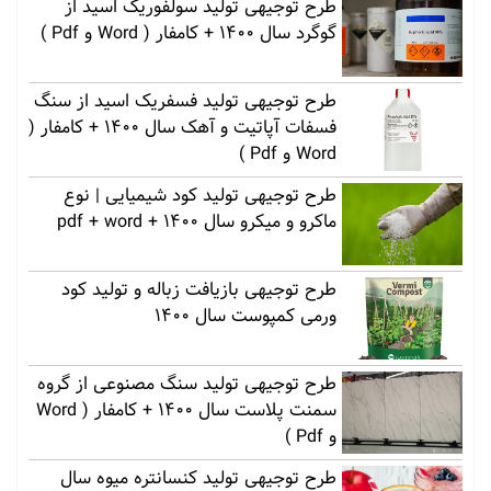
طرح توجیهی تولید سولفوریک اسید از
گوگرد سال 1400 + کامفار ( Word و Pdf )
طرح توجیهی تولید فسفریک اسید از سنگ
فسفات آپاتیت و آهک سال 1400 + کامفار (
Word و Pdf )
طرح توجیهی تولید کود شیمیایی | نوع
ماکرو و میکرو سال 1400 + pdf + word
طرح توجیهی بازیافت زباله و تولید کود
ورمی کمپوست سال 1400
طرح توجیهی تولید سنگ مصنوعی از گروه
سمنت پلاست سال 1400 + کامفار ( Word
و Pdf )
طرح توجیهی تولید کنسانتره میوه سال