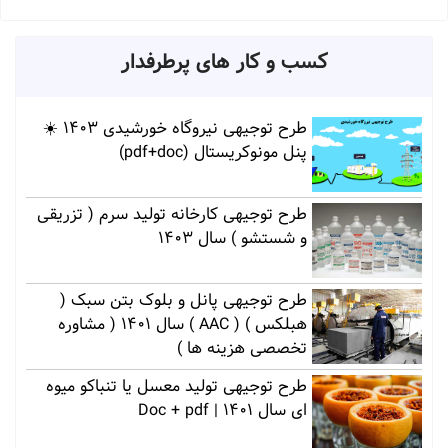
کسب و کار های پرطرفدار
طرح توجیهی نیروگاه خورشیدی 1403 ☀️
پنل مونوکریستال (pdf+doc)
طرح توجیهی کارخانه تولید سرم ( تزریقی
و شستشو ) سال 1403
طرح توجیهی پانل و بلوک بتن سبک (
هبلکس ) ( AAC ) سال 1401 ( مشاوره
تخصصی هزینه ها )
طرح توجیهی تولید معسل یا تنباکو میوه
ای سال 1401 | Doc + pdf