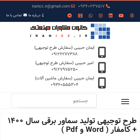
iranicc.ir@gmail.com
09360237517
درباره ما
تمـاس با ما
ایمان حبیبی (سفارش طرح توجیهی)
09126277388
امیر حبیبی (سفارش طرح توجیهی)
09127975250
ایمان حبیبی (سفارش ماشین آلات)
09360555304
طرح توجیهی تولید سماور برقی سال 1400
+ کامفار ( Word و Pdf )