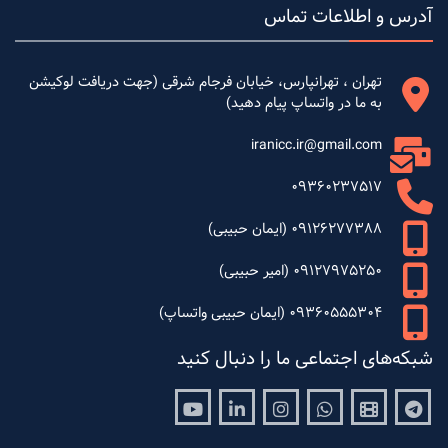
آدرس و اطلاعات تماس
تهران ، تهرانپارس، خیابان فرجام شرقی (جهت دریافت لوکیشن
به ما در واتساپ پیام دهید)
iranicc.ir@gmail.com
09360237517
09126277388 (ایمان حبیبی)
09127975250 (امیر حبیبی)
09360555304 (ایمان حبیبی واتساپ)
شبکه‌های اجتماعی ما را دنبال کنید
Youtube
Linkedin
Instagram
Whatsapp
Aparat
Telegram