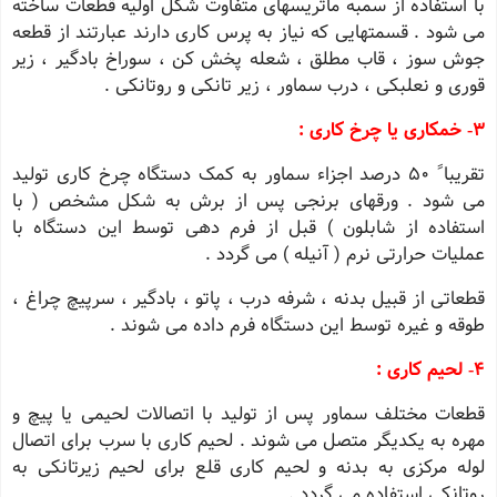
با استفاده از سمبه ماتریسهای متفاوت شکل اولیه قطعات ساخته
می شود . قسمتهایی که نیاز به پرس کاری دارند عبارتند از قطعه
جوش سوز ، قاب مطلق ، شعله پخش کن ، سوراخ بادگیر ، زیر
قوری و نعلبكی ، درب سماور ، زیر تانکی و روتانکی .
3‐ خمکاری یا چرخ کاری :
تقریباﹰ ٥٠ درصد اجزاء سماور به کمک دستگاه چرخ کاری تولید
می شود . ورقهای برنجی پس از برش به شکل مشخص ( با
استفاده از شابلون ) قبل از فرم دهی توسط این دستگاه با
عملیات حرارتی نرم ( آنیله ) می گردد .
قطعاتی از قبیل بدنه ، شرفه درب ، پاتو ، بادگیر ، سرپیچ چراغ ،
طوقه و غیره توسط این دستگاه فرم داده می شوند .
4‐ لحیم کاری :
قطعات مختلف سماور پس از تولید با اتصالات لحیمی یا پیچ و
مهره به یکدیگر متصل می شوند . لحیم کاری با سرب برای اتصال
لوله مرکزی به بدنه و لحیم کاری قلع برای لحیم زیرتانکی به
روتانکی استفاده می گردد .