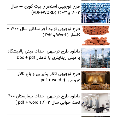
طرح توجیهی استخراج بیت کوین ☀️ سال
1402 و 1403 (PDF+WORD)
طرح توجیهی تولید آجر سفالی سال 1400 +
کامفار ( Word و Pdf )
دانلود طرح توجیهی احداث مینی پالایشگاه
یا مینی ریفاینری با کامفار Doc + pdf
طرح توجیهی تالار پذیرایی و باغ تالار
عروسی ☀️ pdf + word
دانلود طرح توجیهی احداث بیمارستان 400
تخت خوابی سال 1402( pdf + word )