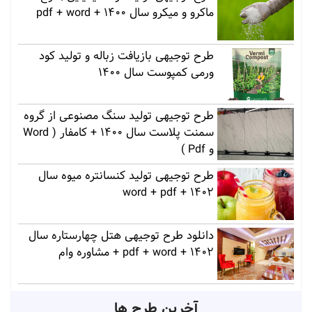
ماکرو و میکرو سال 1400 + pdf + word
طرح توجیهی بازیافت زباله و تولید کود
ورمی کمپوست سال 1400
طرح توجیهی تولید سنگ مصنوعی از گروه
سمنت پلاست سال 1400 + کامفار ( Word
و Pdf )
طرح توجیهی تولید کنسانتره میوه سال
1402 + word + pdf
دانلود طرح توجیهی هتل چهارستاره سال
1402 + pdf + word + مشاوره وام
آخرین طرح ها