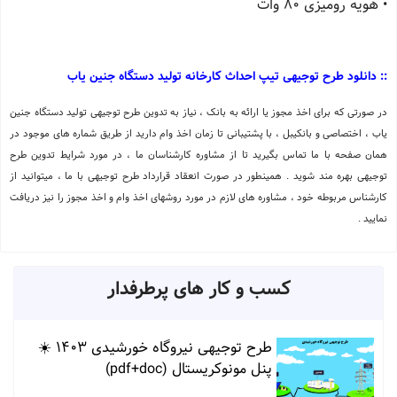
• هویه رومیزی 80 وات
:: دانلود طرح توجیهی تیپ احداث کارخانه تولید دستگاه جنین یاب
در صورتی که برای اخذ مجوز یا ارائه به بانک ، نیاز به تدوین طرح توجیهی تولید دستگاه جنین
یاب ، اختصاصی و بانکیبل ، با پشتیبانی تا زمان اخذ وام دارید از طریق شماره های موجود در
همان صفحه با ما تماس بگیرید تا از مشاوره کارشناسان ما ، در مورد شرایط تدوین طرح
توجیهی بهره مند شوید . همینطور در صورت انعقاد قرارداد طرح توجیهی با ما ، میتوانید از
کارشناس مربوطه خود ، مشاوره های لازم در مورد روشهای اخذ وام و اخذ مجوز را نیز دریافت
نمایید .
کسب و کار های پرطرفدار
طرح توجیهی نیروگاه خورشیدی 1403 ☀️
پنل مونوکریستال (pdf+doc)