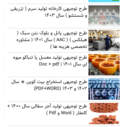
طرح توجیهی کارخانه تولید سرم ( تزریقی
و شستشو ) سال 1403
طرح توجیهی پانل و بلوک بتن سبک (
هبلکس ) ( AAC ) سال 1401 ( مشاوره
تخصصی هزینه ها )
طرح توجیهی تولید معسل یا تنباکو میوه
ای سال 1401 | Doc + pdf
طرح توجیهی استخراج بیت کوین ☀️ سال
1402 و 1403 (PDF+WORD)
طرح توجیهی تولید آجر سفالی سال 1400 +
کامفار ( Word و Pdf )