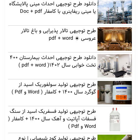
دانلود طرح توجیهی احداث مینی پالایشگاه
یا مینی ریفاینری با کامفار Doc + pdf
طرح توجیهی تالار پذیرایی و باغ تالار
عروسی ☀️ pdf + word
دانلود طرح توجیهی احداث بیمارستان 400
تخت خوابی سال 1402( pdf + word )
طرح توجیهی تولید سولفوریک اسید از
گوگرد سال 1400 + کامفار ( Word و Pdf )
طرح توجیهی تولید فسفریک اسید از سنگ
فسفات آپاتیت و آهک سال 1400 + کامفار (
Word و Pdf )
طرح توجیهی تولید کود شیمیایی | نوع