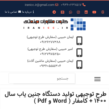
iranicc.ir@gmail.com
09360237517
درباره ما
تمـاس با ما
ایمان حبیبی (سفارش طرح توجیهی)
09126277388
امیر حبیبی (سفارش طرح توجیهی)
09127975250
ایمان حبیبی (سفارش ماشین آلات)
09360555304
طرح توجیهی تولید دستگاه جنین یاب سال
1400 + کامفار ( Word و Pdf )