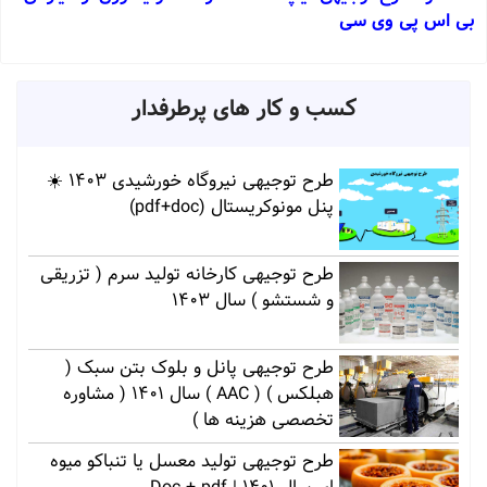
بی اس پی وی سی
کسب و کار های پرطرفدار
طرح توجیهی نیروگاه خورشیدی 1403 ☀️
پنل مونوکریستال (pdf+doc)
طرح توجیهی کارخانه تولید سرم ( تزریقی
و شستشو ) سال 1403
طرح توجیهی پانل و بلوک بتن سبک (
هبلکس ) ( AAC ) سال 1401 ( مشاوره
تخصصی هزینه ها )
طرح توجیهی تولید معسل یا تنباکو میوه