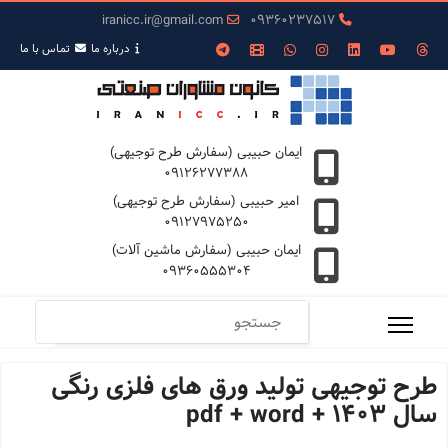
iranicc.ir@gmail.com
09360237517
درباره ما
تمـاس با ما
ایمان حبیبی (سفارش طرح توجیهی)
09126277388
امیر حبیبی (سفارش طرح توجیهی)
09127975250
ایمان حبیبی (سفارش ماشین آلات)
09360555304
طرح توجیهی تولید ورق های فلزی رنگی
سال 1403 + pdf + word