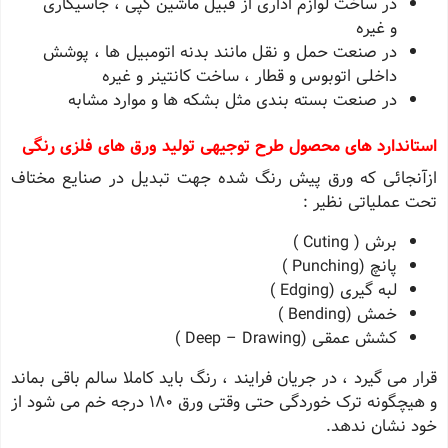
در ساخت لوازم اداری از قبیل ماشین کپی ، جاسیگاری
و غیره
در صنعت حمل و نقل مانند بدنه اتومبیل ها ، پوشش
داخلی اتوبوس و قطار ، ساخت کانتینر و غیره
در صنعت بسته بندی مثل بشکه ها و موارد مشابه
استاندارد های محصول طرح توجیهی تولید ورق های فلزی رنگی
ازآنجائی که ورق پیش رنگ شده جهت تبدیل در صنایع مختاف
تحت عملیاتی نظیر :
برش ( Cuting )
پانچ (Punching )
لبه گیری (Edging )
خمش (Bending )
کشش عمقی (Deep – Drawing )
قرار می گیرد ، در جریان فرایند ، رنگ باید کاملا سالم باقی بماند
و هیچگونه ترک خوردگی حتی وقتی ورق 180 درجه خم می شود از
خود نشان ندهد.