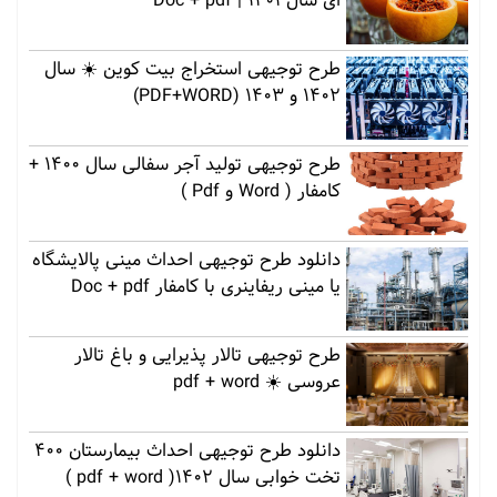
ای سال 1401 | Doc + pdf
طرح توجیهی استخراج بیت کوین ☀️ سال
1402 و 1403 (PDF+WORD)
طرح توجیهی تولید آجر سفالی سال 1400 +
کامفار ( Word و Pdf )
دانلود طرح توجیهی احداث مینی پالایشگاه
یا مینی ریفاینری با کامفار Doc + pdf
طرح توجیهی تالار پذیرایی و باغ تالار
عروسی ☀️ pdf + word
دانلود طرح توجیهی احداث بیمارستان 400
تخت خوابی سال 1402( pdf + word )