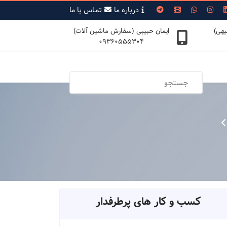
درباره ما
تمـاس با ما
یهی)
ایمان حبیبی (سفارش ماشین آلات)
09360555304
کسب و کار های پرطرفدار