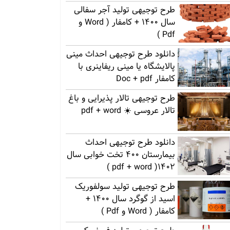
طرح توجیهی تولید آجر سفالی
سال 1400 + کامفار ( Word و
Pdf )
دانلود طرح توجیهی احداث مینی
پالایشگاه یا مینی ریفاینری با
کامفار Doc + pdf
طرح توجیهی تالار پذیرایی و باغ
تالار عروسی ☀️ pdf + word
دانلود طرح توجیهی احداث
بیمارستان 400 تخت خوابی سال
1402( pdf + word )
طرح توجیهی تولید سولفوریک
اسید از گوگرد سال 1400 +
کامفار ( Word و Pdf )