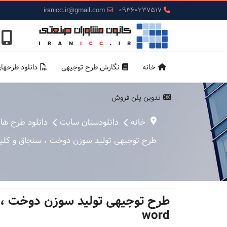
iranicc.ir@gmail.com
09360237517
خانه
نگارش طرح توجیهی
دانلود طرحها
تدوین پلن فروش
خانه
دانلودستان سایت
دانلود طرح ها
طرح توجیهی تولید سوزن دوخت ، سنجاق و كلیپس سال 1400 + 
word