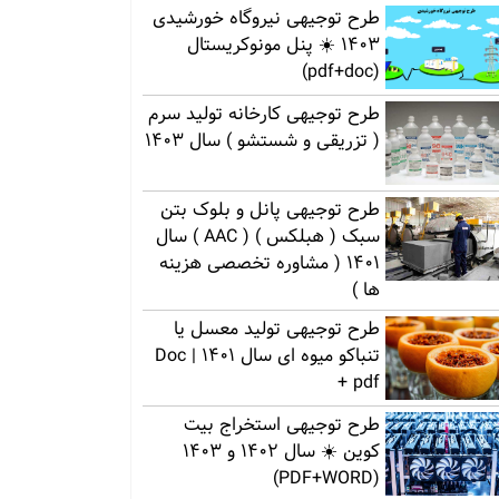
طرح توجیهی نیروگاه خورشیدی
1403 ☀️ پنل مونوکریستال
(pdf+doc)
طرح توجیهی کارخانه تولید سرم
( تزریقی و شستشو ) سال 1403
طرح توجیهی پانل و بلوک بتن
سبک ( هبلکس ) ( AAC ) سال
1401 ( مشاوره تخصصی هزینه
ها )
طرح توجیهی تولید معسل یا
تنباکو میوه ای سال 1401 | Doc
+ pdf
طرح توجیهی استخراج بیت
کوین ☀️ سال 1402 و 1403
(PDF+WORD)