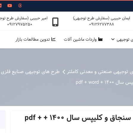
ایمان حبیبی (سفارش طرح توجیهی)
امیر حبیبی (سفارش طرح توج
09127975250
09126277388
ی توجیهی
واردات ماشین آلات
تدوین مطالعات بازار
ی توجیهی صنعتی و معدنی کاملتر
طرح های توجیهی صنایع فلزی
pdf + word
طرح توجیهی تولید سوزن دوخت ، سنجاق و كلیپس سال 1400 + pdf +