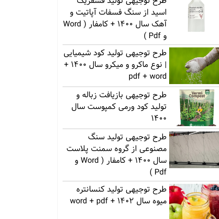
طرح توجیهی تولید فسفریک
اسید از سنگ فسفات آپاتیت و
آهک سال 1400 + کامفار ( Word
و Pdf )
طرح توجیهی تولید کود شیمیایی
| نوع ماکرو و میکرو سال 1400 +
pdf + word
طرح توجیهی بازیافت زباله و
تولید کود ورمی کمپوست سال
1400
طرح توجیهی تولید سنگ
مصنوعی از گروه سمنت پلاست
سال 1400 + کامفار ( Word و
Pdf )
طرح توجیهی تولید کنسانتره
میوه سال 1402 + word + pdf