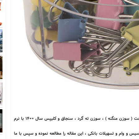
جهت سفارش مطالعات بازار و طرح توجیهی تولید سوزن دوخت ( سوزن منگنه ) ، سوزن ته گرد ، سنجاق و كلیپس سال 1400 با نرم
word و pdf ، جهت اخذ جواز تاسیس و وام و تسهیلات بانکی ، این مقاله را مطالعه نموده و سپس با ما