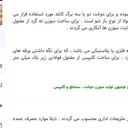
وده و برای دوخت دو یا سه برگ كاغذ مورد استفاده قرار می
لا از نوع باز شو است . برای ساخت سوزن ته گرد از مفتول
ایت سوزن ها آبكاری می گردند .
 فلزی یا پلاستیكی می باشد ، که برای نگه داشتن ورقه های
یرد . برای ساخت كلیپس از مفتول فولادی زیر یك میلی متر
کامف
آبی 
 توجیهی تولید سوزن دوخت ، سنجاق و كلیپس
ه
 ملزومات اداری محسوب می گردند . ذیلا موارد مصرف عمده
(10MW) ☀️ راهنمای فنی و اجرایی