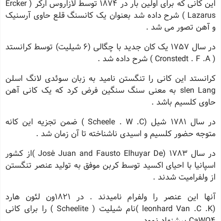
این کانی که برای اولین بار در 1874 توسط لازاروس ارکر ( Ercker
Lazarus ) شرح داده شد بعنوان یک کانسنگ قلع حاوی آرسنیک
و آهن تصور می شد .
در سال 1757 یک کان جدید با چگالی (6 شیلیت) توسط کرانستد
( Cronstedt . F .A ) شرح داده شد .
کرانستد این کانی را تنگستن نامید به زبان سوئدی لانگ اسلن
slen Lang به معنی سنگ سنگین فرض کرد که یک کانی آهن
حاوی کلسیم باشد .
در سال 1781 شیل (Scheele . W .C ) ضمن تجزیه این کانه
متوجه حضور کلسیم و اسیدی ناشناخته تا آن زمان شد .
در سال 1783 (José Juan and Fausto Elhuyar De )از کشور
اسپانیا با احیای اکسید توسط کربن موفق به تولید عنصر تنگستن
از ولفرامیت شدند .
آنها این عنصر را ولفرام نامیدند . در 1821ون لئون هارد
(leonhard Van .C .K )نام شیلیت ( Scheelite ) را برای کانی
CaWO4 پیشنهاد نمود .