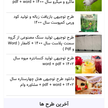
ماکرو و میکرو سال 1400 + pdf + word
طرح توجیهی بازیافت زباله و تولید کود
ورمی کمپوست سال 1400
طرح توجیهی تولید سنگ مصنوعی از گروه
سمنت پلاست سال 1400 + کامفار ( Word
و Pdf )
طرح توجیهی تولید کنسانتره میوه سال
1402 + word + pdf
دانلود طرح توجیهی هتل چهارستاره سال
1402 + pdf + word + مشاوره وام
آخرین طرح ها