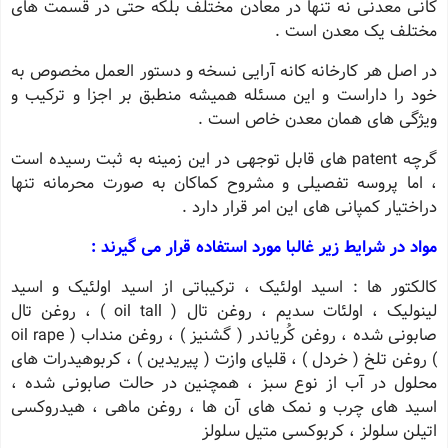
کانی معدنی نه تنها در معادن مختلف بلکه حتی در قسمت های
مختلف یک معدن است .
در اصل هر کارخانه کانه آرایی نسخه و دستور العمل مخصوص به
خود را داراست و این مسئله همیشه منطبق بر اجزا و ترکیب و
ویژگی های همان معدن خاص است .
گرچه patent های قابل توجهی در این زمینه به ثبت رسیده است
، اما پروسه تفصیلی و مشروح کماکان به صورت محرمانه تنها
دراختیار کمپانی های این امر قرار دارد .
مواد در شرایط زیر غالبا مورد استفاده قرار می گیرند :
کالکتور ها : اسید اولئیک ، ترکیباتی از اسید اولئیک و اسید
لینولیک ، اولئات سدیم ، روغن تال ( oil tall ) ، روغن تال
صابونی شده ، روغن کُریاندر ( گشنیز ) ، روغن منداب ( oil rape
) روغن تلخ ( خردل ) ، قلیای وازت ( پیریدین ) ، کربوهیدرات های
محلول در آب از نوع سبز ، همچنین در حالت صابونی شده ،
اسید های چرب و نمک های آن ها ، روغن ماهی ، هیدروکسی
اتیلن سلولز ، کربوکسی متیل سلولز