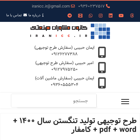
iranicc.ir@gmail.com
09360237517
درباره ما
تمـاس با ما
ایمان حبیبی (سفارش طرح توجیهی)
09126277388
امیر حبیبی (سفارش طرح توجیهی)
09127975250
ایمان حبیبی (سفارش ماشین آلات)
09360555304
طرح توجیهی تولید تنگستن سال 1400 +
pdf + word + کامفار