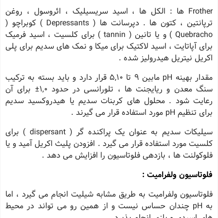
Frother ها : الکل ها ، اسید سریسیلیک ، ائروسول ، روغن
ترپانتین ، کتون ها . دپرسانت ها ( Depressants ) کوبراچو (
Quebracho ) و یا تانین ( tannin ) برای کلسیت ، اسید فرمیک
برای آپاتایت ، اسید لاکتیک برای میکا و نمک های سدیم برای پلی
اکریل نیتریل هیدرولیز شده .
مقدار بهینه pH مابین 9 تا 5,10 قرار دارد و باید بسته به ترکیب
سنگ معدن و ریایجنت ها ، تلورانسی در حدود 1,0± برای آن
رعایت شود . محلول های کربنات سدیم یا هیدروکسید سدیم
برای تنظیم pH مورد استفاده قرار می گیرند .
سیلیکات سدیم به عنوان یک پراکنده گر ( dispersant ) برای
کلسیت مورد استفاده قرار می گیرد . افزودن پلیث اکریل آمید و یا
فلوکولنت ها ، بازدهی فلوتاسیون را افزایش می دهد .
فلوتاسیون ولفرامیت :
فلوتاسیون ولفرامیت به طریق مشابه شیلیت انجام می گیرد ، اما
به pH چندان حساس نیست و از همین رو می تواند در محیط
های اسیدی و بازی انجام پذیرد .