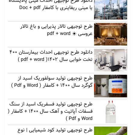
دانلود طرح توجیهی احداث مینی پالایشگاه
یا مینی ریفاینری با کامفار Doc + pdf
طرح توجیهی تالار پذیرایی و باغ تالار
عروسی ☀️ pdf + word
دانلود طرح توجیهی احداث بیمارستان 400
تخت خوابی سال 1402( pdf + word )
طرح توجیهی تولید سولفوریک اسید از
گوگرد سال 1400 + کامفار ( Word و Pdf )
طرح توجیهی تولید فسفریک اسید از سنگ
فسفات آپاتیت و آهک سال 1400 + کامفار (
Word و Pdf )
طرح توجیهی تولید کود شیمیایی | نوع