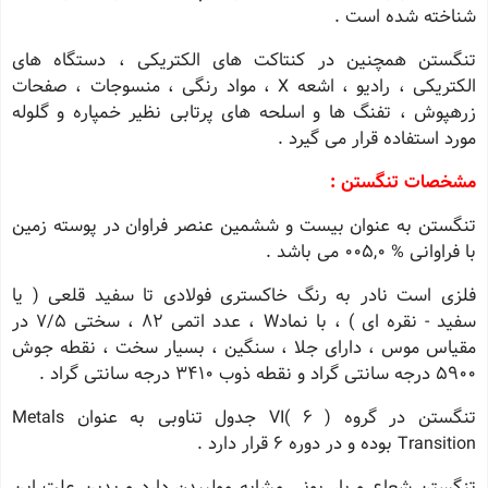
شناخته شده است .
تنگستن همچنین در کنتاکت های الکتریکی ، دستگاه های
الکتریکی ، رادیو ، اشعه X ، مواد رنگی ، منسوجات ، صفحات
زرهپوش ، تفنگ ها و اسلحه های پرتابی نظیر خمپاره و گلوله
مورد استفاده قرار می گیرد .
مشخصات تنگستن :
تنگستن به عنوان بیست و ششمین عنصر فراوان در پوسته زمین
با فراوانی % 005,0 می باشد .
فلزی است نادر به رنگ خاکستری فولادی تا سفید قلعی ( یا
سفید - نقره ای ) ، با نمادW ، عدد اتمی 82 ، سختی 7/5 در
مقیاس موس ، دارای جلا ، سنگین ، بسیار سخت ، نقطه جوش
5900 درجه سانتی گراد و نقطه ذوب 3410 درجه سانتی گراد .
تنگستن در گروه VI( 6 ) جدول تناوبی به عنوان Metals
Transition بوده و در دوره 6 قرار دارد .
تنگستن شعاع و بار یونی مشابه مولیبدن دارد و بدین علت این