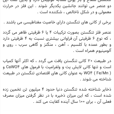
دو عنصر می توانند جانشین یکدیگر شوند . این فلز در حرارت
معمولی و در شکل ناخالص ، شکننده است .
برخی از کانی های تنگستن دارای خاصیت مغناطیسی می باشند .
عنصر فلز تنگستن بصورت ترکیبات 4 یا 6 ظرفیتی ظاهر می گردد
، که نوع 6 ظرفیتی آن فراوانی بیشتری نسبت به 4 ظرفیتی دارد
و بطور عمده با کلسیم ، آهن ، منگنز و گاهی سرب ، روی و
آلومینیوم همراه است .
در طبیعت 20 کانی تنگستن یافت می گردد ، که اکثر آنها کمیاب
است و تنها کانی لایش یت و ولفرامیت با فرمول های CaWO4 و
WO4 ( Fe/Mn ) به عنوان کانی های اقتصادی تنگستن در طبیعت
شناخته می شوند .
ذخایر شناخته شده تنگستن دنیا حدود 4 میلیون تن تخمین زده
شده است ، که این میزان ذخیره با در نظر گرفتن میزان مصرف
فعلى آن ، براى 100 سال آینده کفایت مى کند .