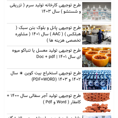
طرح توجیهی کارخانه تولید سرم ( تزریقی
و شستشو ) سال 1403
طرح توجیهی پانل و بلوک بتن سبک (
هبلکس ) ( AAC ) سال 1401 ( مشاوره
تخصصی هزینه ها )
طرح توجیهی تولید معسل یا تنباکو میوه
ای سال 1401 | Doc + pdf
طرح توجیهی استخراج بیت کوین ☀️ سال
1402 و 1403 (PDF+WORD)
طرح توجیهی تولید آجر سفالی سال 1400 +
کامفار ( Word و Pdf )