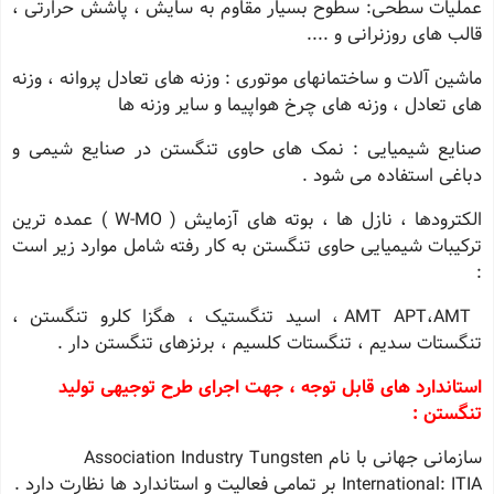
عملیات سطحی: سطوح بسیار مقاوم به سایش ، پاشش حرارتی ،
قالب های روزنرانی و ....
ماشین آلات و ساختمانهای موتوری : وزنه های تعادل پروانه ، وزنه
های تعادل ، وزنه های چرخ هواپیما و سایر وزنه ها
صنایع شیمیایی : نمک های حاوی تنگستن در صنایع شیمی و
دباغی استفاده می شود .
الکترودها ، نازل ها ، بوته های آزمایش ( W-MO ) عمده ترین
ترکیبات شیمیایی حاوی تنگستن به کار رفته شامل موارد زیر است
:
AMT APT،AMT ، اسید تنگستیک ، هگزا کلرو تنگستن ،
تنگستات سدیم ، تنگستات کلسیم ، برنزهای تنگستن دار .
استاندارد های قابل توجه ، جهت اجرای طرح توجیهی تولید
تنگستن :
سازمانی جهانی با نام Association Industry Tungsten
International: ITIA بر تمامی فعالیت و استاندارد ها نظارت دارد .