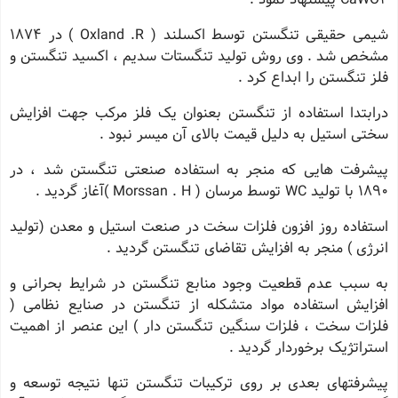
شیمی حقیقی تنگستن توسط اکسلند ( Oxland .R ) در 1874
مشخص شد . وی روش تولید تنگستات سدیم ، اکسید تنگستن و
فلز تنگستن را ابداع کرد .
درابتدا استفاده از تنگستن بعنوان یک فلز مرکب جهت افزایش
سختی استیل به دلیل قیمت بالای آن میسر نبود .
پیشرفت هایی که منجر به استفاده صنعتی تنگستن شد ، در
1890 با تولید WC توسط مرسان ( Morssan . H )آغاز گردید .
استفاده روز افزون فلزات سخت در صنعت استیل و معدن (تولید
انرژی ) منجر به افزایش تقاضای تنگستن گردید .
به سبب عدم قطعیت وجود منابع تنگستن در شرایط بحرانی و
افزایش استفاده مواد متشکله از تنگستن در صنایع نظامی (
فلزات سخت ، فلزات سنگین تنگستن دار ) این عنصر از اهمیت
استراتژیک برخوردار گردید .
پیشرفتهای بعدی بر روی ترکیبات تنگستن تنها نتیجه توسعه و