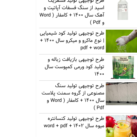
طرح توجیهی تولید فسفریک
اسید از سنگ فسفات آپاتیت و
آهک سال 1400 + کامفار ( Word
و Pdf )
طرح توجیهی تولید کود شیمیایی
| نوع ماکرو و میکرو سال 1400 +
pdf + word
طرح توجیهی بازیافت زباله و
تولید کود ورمی کمپوست سال
1400
طرح توجیهی تولید سنگ
مصنوعی از گروه سمنت پلاست
سال 1400 + کامفار ( Word و
Pdf )
طرح توجیهی تولید کنسانتره
میوه سال 1402 + word + pdf