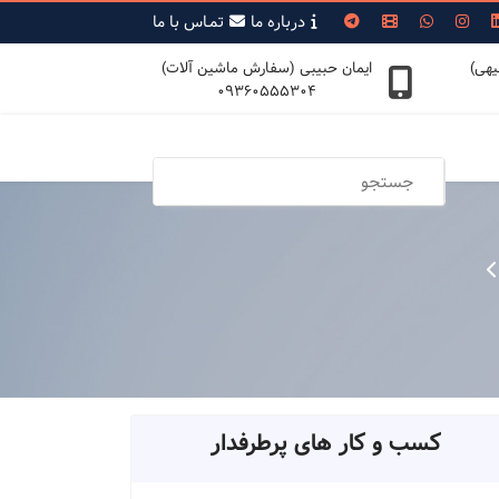
درباره ما
تمـاس با ما
یهی)
ایمان حبیبی (سفارش ماشین آلات)
09360555304
کسب و کار های پرطرفدار