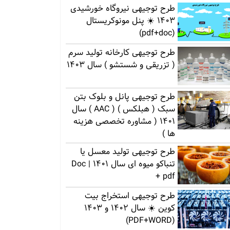
طرح توجیهی نیروگاه خورشیدی
1403 ☀️ پنل مونوکریستال
(pdf+doc)
طرح توجیهی کارخانه تولید سرم
( تزریقی و شستشو ) سال 1403
طرح توجیهی پانل و بلوک بتن
سبک ( هبلکس ) ( AAC ) سال
1401 ( مشاوره تخصصی هزینه
ها )
طرح توجیهی تولید معسل یا
تنباکو میوه ای سال 1401 | Doc
+ pdf
طرح توجیهی استخراج بیت
کوین ☀️ سال 1402 و 1403
(PDF+WORD)