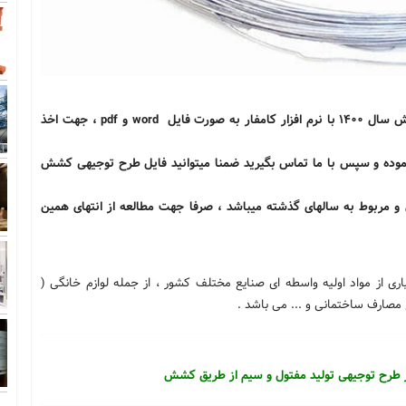
جهت سفارش طرح توجیهی تولید مفتول و سیم از طریق کشش سال 1400 با نرم افزار کامفار به صورت فایل word و pdf ، جهت اخذ
 نموده و سپس با ما تماس بگیرید ضمنا میتوانید فایل طرح توجیهی کشش
و مربوط به سالهای گذشته میباشد ، صرفا جهت مطالعه از انتهای همین
ری از مواد اولیه واسطه ای صنایع مختلف کشور ، از جمله لوازم خانگی (
 مصارف ساختمانی و ... می باشد .
 طرح توجیهی تولید مفتول و سیم از طریق کشش