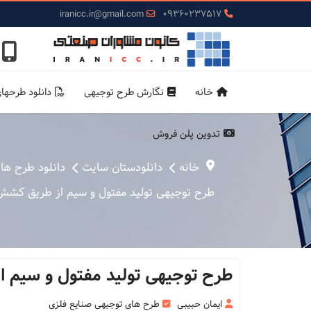
iranicc.ir@gmail.com
09360237517
خانه
نگارش طرح توجیهی
دانلود طرحها
تدوین پلن فروش
خانه
دانلودستان سایت
دانلود طرح ها
طرح توجیهی تولید مفتول و سیم از طریق کشش سا
طرح توجیهی تولید مفتول و سیم از
ایمان حبیبی
طرح های توجیهی صنایع فلزی