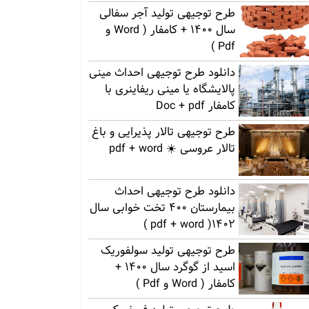
طرح توجیهی تولید آجر سفالی
سال 1400 + کامفار ( Word و
Pdf )
دانلود طرح توجیهی احداث مینی
پالایشگاه یا مینی ریفاینری با
کامفار Doc + pdf
طرح توجیهی تالار پذیرایی و باغ
تالار عروسی ☀️ pdf + word
دانلود طرح توجیهی احداث
بیمارستان 400 تخت خوابی سال
1402( pdf + word )
طرح توجیهی تولید سولفوریک
اسید از گوگرد سال 1400 +
کامفار ( Word و Pdf )