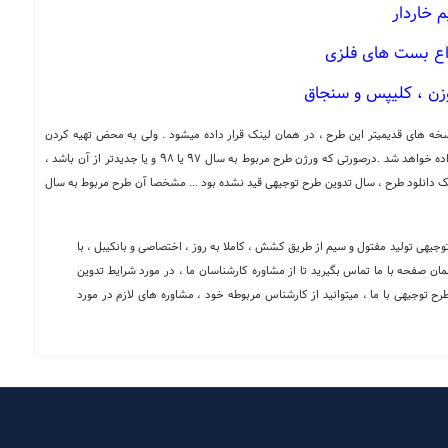
 خاردار
واع بست های فلزی
وزن ، کلیپس و سنجاق
 ذکر میباشد در صورت موجود نبودن آپدیت 98 ، نسخه های قدیمیتر این طرح ، در همان لینک قرار داده میشود . ولی به محض تهیه کردن
آپدیت 98 و یا جدیدتر این طرح ، ورژن جدیدتر نیز در همان صفحه قرار داده خواهد شد .درصورتی که ورژن طرح مربوط به سال 97 یا 98 و یا جدیدتر از آن باشد ،
ک دانلود طرح ، سال تدوین طرح توجیهی قید نشده بود ... مشخصا آن طرح مربوط به سال
 توجیهی تولید مفتول و سیم از طریق کشش ، کاملا به روز ، اختصاصی و بانکیبل ، با
مان صفحه با ما تماس بگیرید تا از مشاوره کارشناسان ما ، در مورد شرایط تدوین
رح توجیهی با ما ، میتوانید از کارشناس مربوطه خود ، مشاوره های لازم در مورد