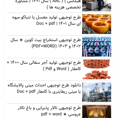
هبلکس ) ( AAC ) سال 1401 ( مشاوره
تخصصی هزینه ها )
طرح توجیهی تولید معسل یا تنباکو میوه
ای سال 1401 | Doc + pdf
طرح توجیهی استخراج بیت کوین ☀️ سال
1402 و 1403 (PDF+WORD)
طرح توجیهی تولید آجر سفالی سال 1400 +
کامفار ( Word و Pdf )
دانلود طرح توجیهی احداث مینی پالایشگاه
یا مینی ریفاینری با کامفار Doc + pdf
طرح توجیهی تالار پذیرایی و باغ تالار
عروسی ☀️ pdf + word