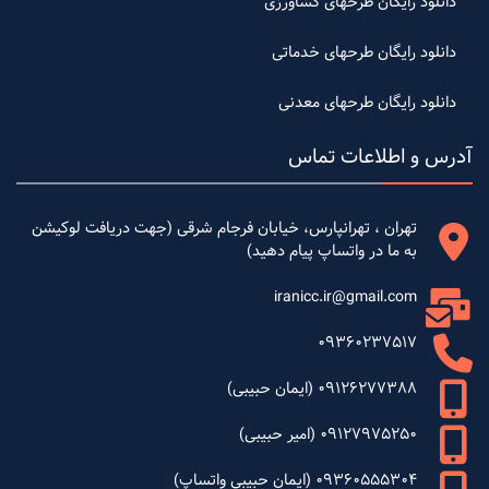
دانلود رایگان طرحهای کشاورزی
دانلود رایگان طرحهای خدماتی
دانلود رایگان طرحهای معدنی
آدرس و اطلاعات تماس
تهران ، تهرانپارس، خیابان فرجام شرقی (جهت دریافت لوکیشن
به ما در واتساپ پیام دهید)
iranicc.ir@gmail.com
09360237517
09126277388 (ایمان حبیبی)
09127975250 (امیر حبیبی)
09360555304 (ایمان حبیبی واتساپ)