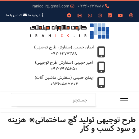
iranicc.ir@gmail.com
09360237517
درباره ما
تمـاس با ما
ایمان حبیبی (سفارش طرح توجیهی)
09126277388
امیر حبیبی (سفارش طرح توجیهی)
09127975250
ایمان حبیبی (سفارش ماشین آلات)
09360555304
طرح توجیهی تولید گچ ساختمانی☀️ هزینه
و سود کسب و کار