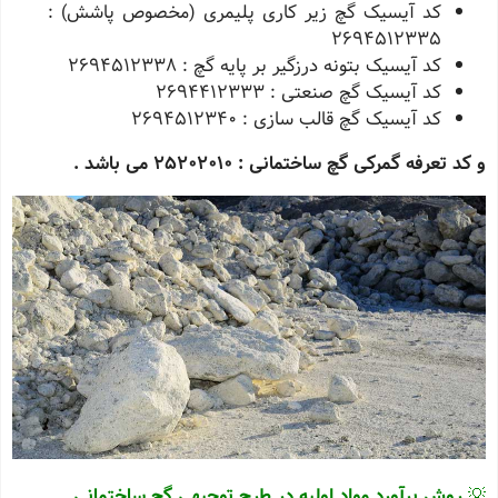
کد آیسیک گچ زیر کاری پلیمری (مخصوص پاشش) :
2694512335
کد آیسیک بتونه درزگیر بر پایه گچ : 2694512338
کد آیسیک گچ صنعتی : 2694412333
کد آیسیک گچ قالب سازی : 2694512340
و کد تعرفه گمرکی گچ ساختمانی : 25202010 می باشد .
💡
روش برآورد مواد اولیه در
طرح توجیهی
گچ ساختمانی