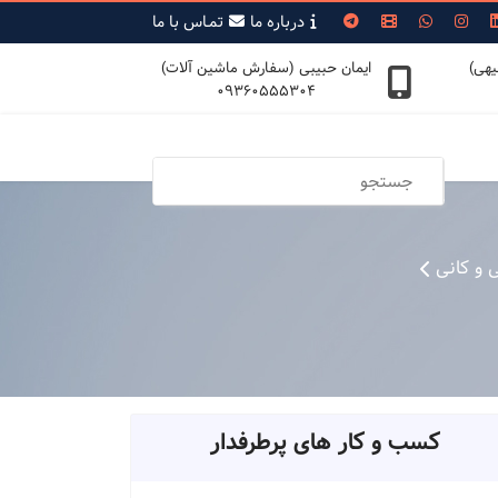
درباره ما
تمـاس با ما
یهی)
ایمان حبیبی (سفارش ماشین آلات)
09360555304
 و کانی
کسب و کار های پرطرفدار