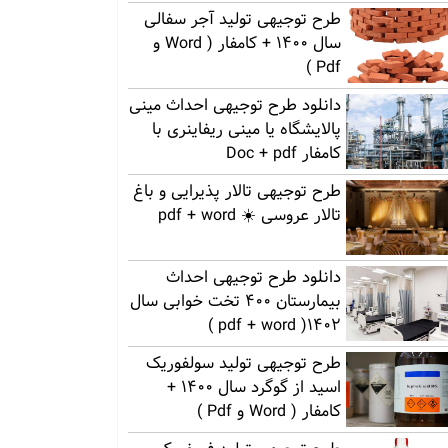
طرح توجیهی تولید آجر سفالی
سال 1400 + کامفار ( Word و
Pdf )
دانلود طرح توجیهی احداث مینی
پالایشگاه یا مینی ریفاینری با
کامفار Doc + pdf
طرح توجیهی تالار پذیرایی و باغ
تالار عروسی ☀️ pdf + word
دانلود طرح توجیهی احداث
بیمارستان 400 تخت خوابی سال
1402( pdf + word )
طرح توجیهی تولید سولفوریک
اسید از گوگرد سال 1400 +
کامفار ( Word و Pdf )