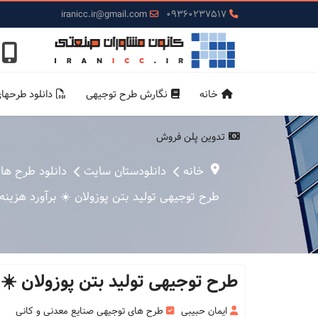
iranicc.ir@gmail.com
09360237517
خانه
نگارش طرح توجیهی
دانلود طرحها
تدوین پلن فروش
خانه
دانلودستان سایت
دانلود طرح ها
طرح توجیهی تولید بتن پوزولان ☀️ برآورد هزینه
طرح توجیهی تولید بتن پوزولان ☀️ 
ایمان حبیبی
طرح های توجیهی صنایع معدنی و کانی