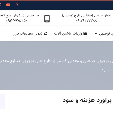
ایمان حبیبی (سفارش طرح توجیهی)
امیر حبیبی (سفارش طرح توج
09127975250
09126277388
ی توجیهی
واردات ماشین آلات
تدوین مطالعات بازار
ی توجیهی صنعتی و معدنی کاملتر
طرح های توجیهی صنایع معدنی
 و سود
برآورد هزینه و سود