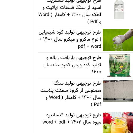
طرح توجیهی تولید فسفریک
اسید از سنگ فسفات آپاتیت و
آهک سال 1400 + کامفار ( Word
و Pdf )
طرح توجیهی تولید کود شیمیایی
| نوع ماکرو و میکرو سال 1400 +
pdf + word
طرح توجیهی بازیافت زباله و
تولید کود ورمی کمپوست سال
1400
طرح توجیهی تولید سنگ
مصنوعی از گروه سمنت پلاست
سال 1400 + کامفار ( Word و
Pdf )
طرح توجیهی تولید کنسانتره
میوه سال 1402 + word + pdf