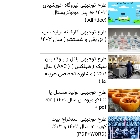
طرح توجیهی نیروگاه خورشیدی
1403 ☀️ پنل مونوکریستال
(pdf+doc)
طرح توجیهی کارخانه تولید سرم
( تزریقی و شستشو ) سال 1403
طرح توجیهی پانل و بلوک بتن
سبک ( هبلکس ) ( AAC ) سال
1401 ( مشاوره تخصصی هزینه
ها )
طرح توجیهی تولید معسل یا
تنباکو میوه ای سال 1401 | Doc
+ pdf
طرح توجیهی استخراج بیت
کوین ☀️ سال 1402 و 1403
(PDF+WORD)