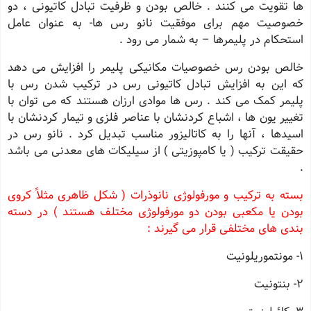
ها تقویت می کنند . خالص بودن و ظرفیت تبادل کاتیونی ، دو
خصوصیت مهم برای موفقیت نانو رس ها- به عنوان عامل
استحکام در پلیمرها – به شمار می رود .
خالص بودن رس خصوصیات مکانیکی پلیمر را افزایش می دهد
که این به افزایش تبادل کاتیونی رس در ترکیب شدن رس با
پلیمر کمک می کند . رس ها موادی ارزان هستند که می توان با
تغییر یون ها ، اشباع کردنشان با عناصر فلزی و تیمار کردنشان با
اسیدها ، آنها را به کاتالیزور مناسب تبدیل کرد . نانو رس در
حقیقت ترکیب ( یا کامپوزیتی ) از سیلیکات های معدنی می باشد
.
بسته به ترکیب و مورفولوژی نانوذرات ( شکل ظاهری مثلاً کروی
بودن یا مکعبی بودن دو مورفولوژی مختلف هستند ) در دسته
بندی های مختلفی قرار می گیرند :
1- مونتموریلونیت
2- بنتونیت