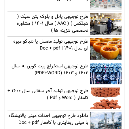
طرح توجیهی پانل و بلوک بتن سبک (
هبلکس ) ( AAC ) سال 1401 ( مشاوره
تخصصی هزینه ها )
طرح توجیهی تولید معسل یا تنباکو میوه
ای سال 1401 | Doc + pdf
طرح توجیهی استخراج بیت کوین ☀️ سال
1402 و 1403 (PDF+WORD)
طرح توجیهی تولید آجر سفالی سال 1400 +
کامفار ( Word و Pdf )
دانلود طرح توجیهی احداث مینی پالایشگاه
یا مینی ریفاینری با کامفار Doc + pdf