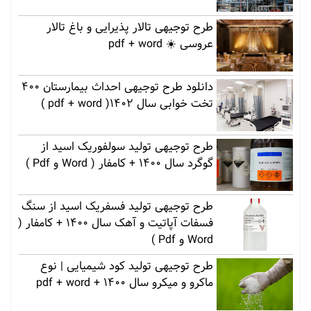
طرح توجیهی تالار پذیرایی و باغ تالار
عروسی ☀️ pdf + word
دانلود طرح توجیهی احداث بیمارستان 400
تخت خوابی سال 1402( pdf + word )
طرح توجیهی تولید سولفوریک اسید از
گوگرد سال 1400 + کامفار ( Word و Pdf )
طرح توجیهی تولید فسفریک اسید از سنگ
فسفات آپاتیت و آهک سال 1400 + کامفار (
Word و Pdf )
طرح توجیهی تولید کود شیمیایی | نوع
ماکرو و میکرو سال 1400 + pdf + word