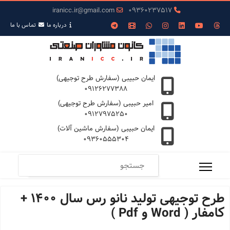
iranicc.ir@gmail.com
09360237517
درباره ما
تمـاس با ما
ایمان حبیبی (سفارش طرح توجیهی)
09126277388
امیر حبیبی (سفارش طرح توجیهی)
09127975250
ایمان حبیبی (سفارش ماشین آلات)
09360555304
طرح توجیهی تولید نانو رس سال 1400 +
کامفار ( Word و Pdf )