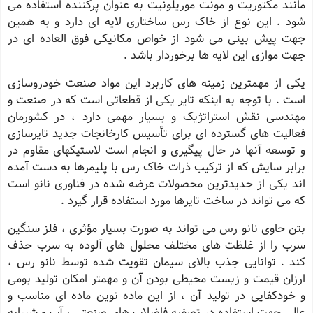
مانند مکتوریت و مونت موریلونیت به عنوان پرکننده استفاده می
شود . این نوع از خاک رس ساختاری لایه ای دارد و به همین
جهت پیش بینی می شود از خواص مکانیکی فوق العاده ای در
جهت موازی این لایه ها برخوردار باشد .
یکی از مهمترین زمینه های کاربرد این مواد صنعت خودروسازی
است . با توجه به اینکه تایر یکی از قطعاتی است که در صنعت و
مهندسی نقش استراتژیک و بسیار مهمی دارد ، در کشورمان
فعالیت های گسترده ای برای تأسیس کارخانجات جدید تایرسازی
و توسعه آنها در حال پیگیری و انجام است لاستیکهای مقاوم در
برابر سایش که از ترکیب ذرات خاک رس با پلیمرها به دست آمده
اند یکی از جدیدترین محصولات عرضه شده در فناوری نانو است
که می تواند در ساخت تایرها مورد استفاده قرار گیرد .
بتن حاوی نانو رس می تواند به صورت بسیار مؤثری ، فلز سنگین
سرب را از غلظت های مختلف محلول های آلوده به سرب حذف
کند . توانایی جذب بالای سیمان تقویت شده توسط نانو رس ،
ارزان قیمت و زیست محیطی بودن آن و مهمتر امکان تولید بومی
و خودکفایی در تولید آن ، از این ماده نوین ماده ای مناسب و
عالی جهت استفاده در تصفیه فاضلاب های صنعتی ، آب و شیرابه