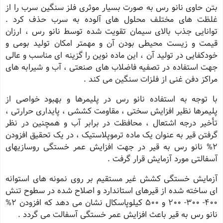
بتن حاوی نانو رس به صورت بسیار موثری فلز سنگین سرب را از
غلظت های مختلف محلول های آلوده به سرب حذف کرد .
توانایی جذب بالای سیمان تقویت شده توسط نانو رس ، ارزان
قیمت و زیست محیطی بودن آن و مهمتر امکان تولید بومی و
خودکفایی در تولید آن ، این ماده نوین را گزینه ای مناسب و عالی
جهت استفاده در تصفیه فاضلاب های صنعتی ، آب و شیرابه های
مراکز دفن غنی از فلزات سنگین می کند .
با توجه به استفاده نانو رس در پلیمرها و بهبود خواصی از
پلیمرها نظیر افزایش سختی ، مقاومت کششی ، پایداری حرارتی ،
تأخیر درجه اشتعال ، محافظت در برابر آب و همچنین در نظر
گرفتن قیر به عنوان یک ماده ترموپلاستیک ، در یک تحقیق افزودن
2% نانو رس به قیر در جهت افزایش عمر خستگی روسازیهای
آسفالتی مورد آزمایش قرار گرفت .
آزمایش خستگی کشش غیر مستقیم بر روی نمونه های استوانه
ای ساخته شده از قیرهای استاندارد و اصلاح شده در سطوح تنش
400- 300- 200 و 500 کیلوپاسکال نشان می دهد که افزودن 2%
نانو رس به قیر باعث افزایش عمر خستگی آسفالت می گردد .