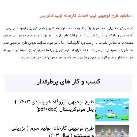
:: دانلود طرح توجیهی تیپ احداث کارخانه تولید نانو رس
در صورتی که برای اخذ مجوز یا ارائه به بانک ، نیاز به تدوین طرح توجیهی تولید نانو رس ،
اختصاصی و بانکیبل ، با پشتیبانی تا زمان اخذ وام دارید از طریق شماره های موجود در همان
صفحه با ما تماس بگیرید تا از مشاوره کارشناسان ما ، در مورد شرایط تدوین طرح توجیهی بهره
مند شوید . همینطور در صورت انعقاد قرارداد طرح توجیهی با ما ، میتوانید از کارشناس مربوطه
خود ، مشاوره های لازم در مورد روشهای اخذ وام و اخذ مجوز را نیز دریافت نمایید .
کسب و کار های پرطرفدار
طرح توجیهی نیروگاه خورشیدی 1403 ☀️
پنل مونوکریستال (pdf+doc)
طرح توجیهی کارخانه تولید سرم ( تزریقی
و شستشو ) سال 1403