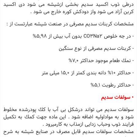
درطی ذوب اكسید سدیم بخشی ازشیشه می شود دی اكسید
كربن آزاد می شود واز دودكش كوره خارج می شود .
مشخصات كربنات سدیم مصرفی در صنعت شیشه عبارتست از :
- در جه خلوص CO3Na2 بدون آب بیش از 5,98%
- كربنات سدیم مصرفی از نوع سنگین
- نمك طعام موجود حداكثر 7,0%
- حداكثر 10% دانه بندی كمتر از 15,0 میلی متر
- حداكثر رطوبت 5,1%
• سولفات سدیم
سولفات سدیم می تواند درشكل بی آب با كك پودرشده مخلوط
شود و به مواداولیه اضافه شود . این ماده جهت كمك به تكمیل
فرایند ذوب وحباب زدایی ازمذاب به كارمیرود .
مشخصات سولفات سدیم قابل مصرف در صنایع شیشه به شرح