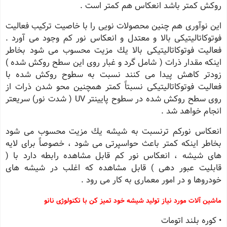
روكش كمتر باشد انعكاس هم كمتر است .
این نوآوری هم چنین محصولات نویی را با خاصیت تركیب فعالیت
فوتوكاتالیتیكی بالا و معتدل و انعكاس نور كم وجود می آورد .
فعالیت فوتوكاتالیتیكی بالا یك مزیت محسوب می شود بخاطر
اینكه مقدار ذرات ( شامل گرد و غبار روی این سطح روكش شده )
زودتر كاهش پیدا می كنند نسبت به سطوح روكش شده با
فعالیت فوتوكاتالیتیكی نسبتاً كمتر همچنین محو شدن ذرات از
روی سطح روكش شده در سطوح پایینتر UV ( شدت نور) سریعتر
انجام خواهد شد .
انعكاس نوركم ترنسبت به شیشه یك مزیت محسوب می شود
بخاطر اینكه كمتر باعث حواسپرتی می شود ، خصوصاً برای لایه
های شیشه ، انعكاس نور كم قابل مشاهده رابطه دارد با (
قابلیت عبور دهی ) قابل مشاهده كه اغلب در شیشه های
خودروها و در امور معماری به كار می رود .
ماشین آلات مورد نیاز تولید شیشه خود تمیز کن با تکنولوژی نانو
• كوره بلند اتومات