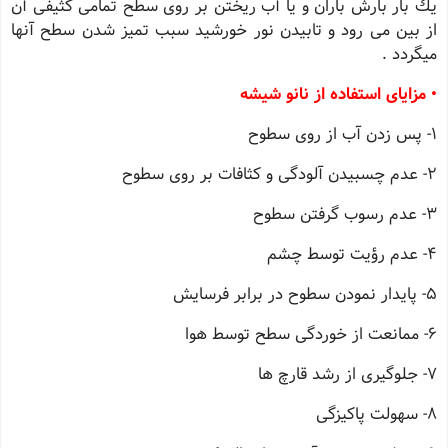
یك بار بارش باران و یا آب ریختن بر روی سطح تمامی كثیفی آن
از بین می رود و تابیدن نور خورشید سبب تمیز شدن سطح آنها
میگردد .
• مزایای استفاده از نانو شیشه
1- پس زدن آب از روی سطوح
2- عدم چسبیدن آلودگی و كثافات بر روی سطوح
3- عدم رسوب گرفتن سطوح
4- عدم رؤیت توسط چشم
5- پایدار نمودن سطوح در برابر فرسایش
6- ممانعت از خوردگی سطح توسط هوا
7- جلوگیری از رشد قارچ ها
8- سهولت پاكیزگی