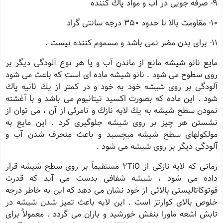
9- صرفه جویی در آب و مواد پاك كننده
10- مقاومت بالا تا حدود 350 درجه سانتی گراد
11- برای بدن مضر نمی باشد و مسموم كننده نیست .
مایع نانو شیشه مانع از ماندن آب و یا هر نوع آلودگی دیگر بر
روی سطوح می شود . نانو شیشه ماده ای است كه باعث می شود
آلودگی بر روی شیشه خود به خود و در كمتر از یك ثانیه پاك
شود . این ماده كه بصورت اكسید تیتانیوم می باشد و با آغشته
نمودن سطح شیشه به یك لایه نازك و نامرئی از آن ، می توان از
نشستن هر چیز بر روی شیشه جلوگیری كرد . این مایع به
مولكولهای سطح شیشه میچسبد و باعث منحرف شدن آب و
آلودگی دیگر بر روی شیشه می شود .
زمانی كه لایه نازكی از 2TiO مستقیماَ بر روی سطح شیشه قرار
داده می شود ، شیشه شفافی بدست می آید كه قدرت
فوتوكاتالیستی بالائی از خود نشان می دهد كه این به خاطر درجه
خلوص بالای كوارتز است . این لایه باعث تمیز شدن شیشه در
تابش اشعه ماورا بنفش خورشید و باران می گردد . معمولاٌ برای