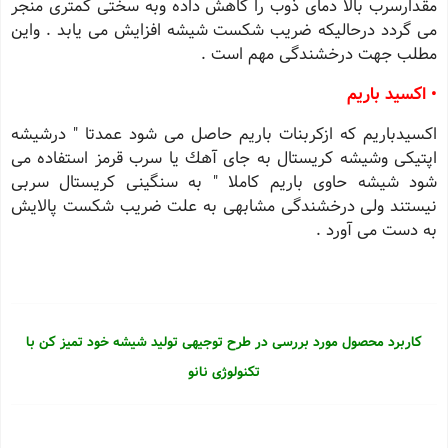
مقدارسرب بالا دمای ذوب را كاهش داده وبه سختی كمتری منجر
می گردد درحالیكه ضریب شكست شیشه افزایش می یابد . واین
مطلب جهت درخشندگی مهم است .
• اكسید باریم
اكسیدباریم كه ازكربنات باریم حاصل می شود عمدتا " درشیشه
اپتیكی وشیشه كریستال به جای آهك یا سرب قرمز استفاده می
شود شیشه حاوی باریم كاملا " به سنگینی كریستال سربی
نیستند ولی درخشندگی مشابهی به علت ضریب شكست پالایش
به دست می آورد .
کاربرد محصول مورد بررسی در طرح توجیهی تولید شیشه خود تمیز کن با
تکنولوژی نانو