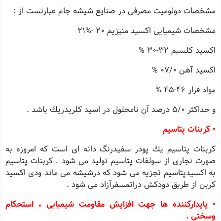
مشخصات دولومیت مصرفی در صنایع شیشه جام عبارتست از :
مشخصات شیمیایی اكسید منیزیم 20 -%21
اكسید كلسیم 32-30 %
اكسید آهن 07/0 %
مواد فرار 46-45 %
و حداكثر 5/0 درصد آن نامحلول در اسید كلریدریك باشد .
• كربنات پتاسیم
كربنات پتاسیم یك پودر سفیدرنگ دانه ای است كه امروزه به
صورت تجاری از سولفات پتاسیم تولید می شود . كربنات پتاسیم
به اكسیدپتاسیم تجزیه می شود كه درشیشه می ماند ودی اكسید
كربن از طریق دودكش دراتمسفرآزاد می شود .
• پایداركننده ها جهت افزایش مقاومت شیمیایی ، استحكام
وسختی .