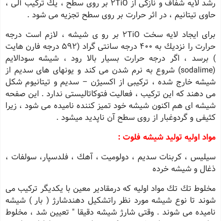
رشد لایه شفاف و نازكی از 2TiO بر روی سطح ، یك تركیب آلی ،
حاوی تیتانیم ، در اثر حرارت بر روی سطح تجزیه می شود .
برای ایجاد لایه سخت 2TiO بر رو ی شیشه ، لازم است درجه
حرارت را نزدیك به 400 درجه سانتی گراد (592 درجه فارن هایت
) برسد ، اگر درجه حرارت بسیار بالا رود ، شیشه سودالایم
(sodalime) شروع به نرم شدن می كند و یونهای های سدیم از
شیشه خارج شده ، تركیبی از اكسیژن – سدیم و تیتانیوم شكل
می دهند كه این تركیب ، فعالیت فتوكاتالیستی ندارد . این صفحه
شیشه ای هم اكنون شیشه خود تمیز كننده نامیده می شود ، زیرا
كثیفی و گردوغبار از روی سطح آن ناپدید میشود .
مواد اولیه تولید شیشه فلوت :
سیلیس ، كربنات سدیم ، دولومیت ، آهك ، فلدسپار، سولفات ،
ذغال و شیشه خرده
مخلوط تك تك مواد اولیه كه درمقادیر معین با یكدیگر تركیب می
شوند تا نوع شیشه مورد نظر راتشكیل دهندشارژ ( بار ) شیشه
نامیده می شوند . وقتی شارژ شیشه دقیقا " تعیین شد ، مخلوط