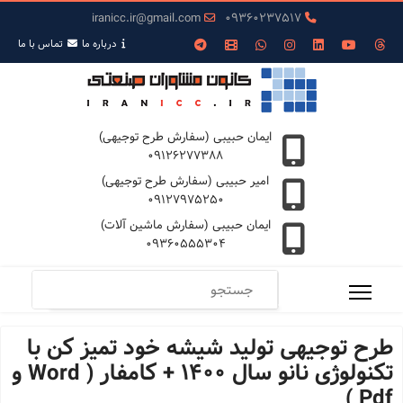
iranicc.ir@gmail.com
09360237517
درباره ما
تمـاس با ما
ایمان حبیبی (سفارش طرح توجیهی)
09126277388
امیر حبیبی (سفارش طرح توجیهی)
09127975250
ایمان حبیبی (سفارش ماشین آلات)
09360555304
طرح توجیهی تولید شیشه خود تمیز کن با
تکنولوژی نانو سال 1400 + کامفار ( Word و
Pdf )