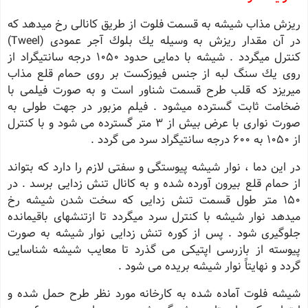
ریزش مذاب شیشه به قسمت فلوت از طریق كانالی رخ میدهد كه
در آن مقدار ریزش به وسیله یك بلوك آجر عمودی (Tweel)
كنترل میگردد . شیشه با دمایی حدود 1050 درجه سانتیگراد از
روی یك سنگ لبه از جنس فیوزكست بر روی حمام قلع مذاب
میریزد كه قلب طرح قسمت شناور است و به صورت فیلمی با
ضخامت ثابت گسترده میشود . فیلم مزبور در جهت طولی به
صورت نواری با عرض بیش از 3 متر گسترده می شود و با كنترل
از 1050 به 600 درجه سانتیگراد سرد می گردد .
در این دما ، نوار شیشه پیوستگی و سفتی لازم را دارد كه بتواند
از حمام قلع بیرون آورده شده و به كانال تنش زدایی برسد . در
150 متر طول قسمت تنش زدایی كه سخت شدن شیشه رخ
میدهد نوار شیشه با كنترل سرد میگردد تا ازتنشهای باقیمانده
جلوگیری شود . پس از كوره تنش زدایی نوار شیشه به صورت
پیوسته از بازرسی اپتیكی می گذرد تا معایب شیشه شناسایی
گردد و نهایتاً نوار شیشه بریده می شود .
شیشه فلوت آماده شده به كارخانه مورد نظر طرح حمل شده و