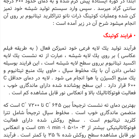
ابتدا در كوره ایستاده پیش گرم شده و به دمای حدود 600 درجه
سانتی گراد میرسد . سپس وارد سیستم تولید شیشه خود تمیز
كن شده وعملیات كوتینگ ذرات نانو تتراكلرید تیتانیوم بر روی آن
انجام میشود شرح آن در زیر آمده است :
• فرایند كوتینگ
فرآیند تولید یك لایه فرعی خود تمیزكن فعال ( به طریقه فیلم
عكاسی ) بر روی یك لایه شیشه ، عبارت از ته نشست یك لایه
اكسید تیتانیوم برروی سطح لایه شیشه است ، این فرایند بوسیله
تماس دادن آن با یك مخلوط سیال ، حاوی یك منبع تیتانیوم و
یك منبع اكسیژن یا هوا انجام می شود . لایه در دمای حداقل C
600 قرار دارد . این سطح پوشانده شده دارای ماندگاری خوب ،
فعالیت فوتوكاتالیك بالا و انعكاس نور قابل مشاهده كم است .
بهترین دمای ته نشست ترجیحاً بین C ْ 645 تا C ْ 7200 است كه
متضمن ماندگاری خوب است . مخلوط سیال ترجیحاً شامل تترا
كلرید تیتانیوم است . سطح روكش شده دارای فعالیت
فوتوكاتالیتیكی بیشتر از 3- 10×5 1- cm -1 min است و انعكاس
نور قابل مشاهده سطح روكش شده % 35 یا كمتر است . فرآیند