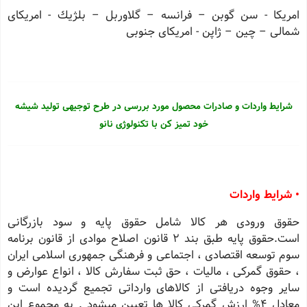
امریكا - سن گوبن – فرانسه – گلاوربل – بلژیك - امریكای
شمالی – چین – ژاپن - امریكای جنوبی
شرایط واردات و صادرات محصول مورد بررسی در طرح توجیهی تولید شیشه
خود تمیز کن با تکنولوژی نانو
• شرایط واردات
حقوق ورودی هر كالا شامل حقوق پایه و سود بازرگانی
است.حقوق پایه طبق بند 2 قانون اصلاح موادی از قانون برنامه
سوم توسعه اقتصادی ، اجتماعی و فرهنگی جمهوری اسلامی ایران
، حقوق گمركی ، مالیات ، حق ثبت سفارش كالا ، انواع عوارض و
سایر وجوه دریافتی از كالاهای وارداتی تجمیع گردیده است و
معادل 4% ارزش گمركی كالا ها تعیین میشود . به مجموع این