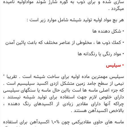
سازی شده و برای ذوب به كوره شارژ شوند مواداولیه نامیده
میگردد .
هر بچ مواد اولیه تولید شیشه شامل موارد زیر است :
• شكل دهنده ها
• كمك ذوب ها ، مخلوطی از عناصر مختلف كه باعث پائین آمدن
• مواد رنگی یا رنگدانه ها
• سیلیس
سیلیس مهمترین ماده اولیه برای ساخت شیشه است . تقریبا "
نیمی از سطح جامد زمین متشكل ازدی اكسید سیلیسیم است .
كه جزء اصلی ماسه ها است بااین حال ماسه یا سنگهای سیلیسی
دارای خلوص لازم جهت استفاده برای تولید شیشه نیستند ،
چراكه آنها دارای مقادیر زیادی از اكسیدهای رنگ دهنده ،
بالاخص اكسیدآهن هستند .
ماسه های حاوی مقادیركمی چون %1,0 اكسیدآهن برای استفاده