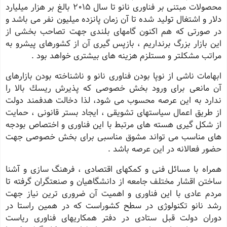
محصولات مبتنی بر فناوری نانو تا سال 2015 بالغ بر هزار میلیارد
دلار و اشتغال تولید شده تا آن زمان پانزده میلیون نفر می باشد و
در صورتی كه هم اكنون گامهای بلندی جهت تصاحب بخشی از
این بازار بزرگ برنداریم ، بازپس گیری آن از كشورهای پیشرو به
مراتب مشكلتر و مستلزم هزینه های بیشتری خواهد بود .
ابهامات ناشی از نوپا بودن فناوری نانو و ناشناخته بودن بازارهای
آن مانعی برای ورود بخش خصوصی كه پذیرش ریسك بالا را
ندارد به این عرصه محسوب می شود، لذا دخالت هدفمند دولت
از طریق اعمال سیاستهای تشویقی ، ایجاد بستر قانونی ، حمایت
از شكل گیری هسته های مرتبط با این فناوری و اختصاص بودجه
های مناسب می تواند مشوق مناسبی برای بخش خصوصی جهت
حضور فعالانه در این عرصه باشد .
همراه با مسائل فنی و كمكهای اقتصادی ، فرهنگ سازی و آشنا
ساختن اقشار مختلف جامعه از دانشگاهیان و صنعتگران گرفته تا
مردم عادی با این فناوری و اهمیت آن ضروری ترین نیاز جهت
رشد نانو تكنولوژی در سطح كشوراست كه در همین راستا در
دوران دولت قبل ستادی در دفتر همكاریهای فناوری ریاست