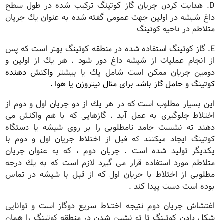
D. هدایت كردن جریان گاز كوتینگ تركیب شده در طول سطح
داغ شیشه در اولین جهت عمومی گفته شده به عنوان یك جریان
متلاطم در ناحیه كوتینگ
E. گاز كوتینگ استفاده شده در منطقه كوتینگ بهتر است كه پس
از انجام عملیات از شیشه داغ دور شود . هر یك از اولین و
دومین جریان ممكن است شامل یك یا بیشتر
واكنش دهنده
كوتینگ و حامل گاز باشد برای مثال نیتروژن یا هوا .
این بسیار مطلوب است كه در هر یك از دو جریان اول و دوم از
اختلاط جلوگیری به عمل آید . گازهایی كه با هم واكنش می
دهند ته نشست جامد نامطلوبی را بر روی شیشه یا دستگاه
كوتینگ ایجاد میكنند كه فبل از اختلاط جریان اول و دوم با
یكدیگر تولید شده است . جریان دوم ، كه به عنوان جریان
متلاطم مورد استفاده قرار می گیرد لازم است كه به یك درجه
مطلوبی از اختلاط با جریان اول كه از قبل با شیشه در تماس
بوده است دست پیدا كند .
اغتشاش جریان دوم نتیجه اختلاط سریع دوگاز است و توانایی
شكل دادن كوتینگ تا ته نشین شدن در منطقه كوتینگ را همان