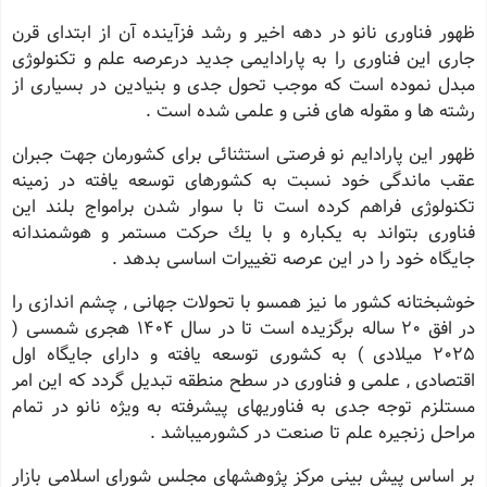
ظهور فناوری نانو در دهه اخیر و رشد فزآینده آن از ابتدای قرن
جاری این فناوری را به پارادایمی جدید درعرصه علم و تكنولوژی
مبدل نموده است كه موجب تحول جدی و بنیادین در بسیاری از
رشته ها و مقوله های فنی و علمی شده است .
ظهور این پارادایم نو فرصتی استثنائی برای كشورمان جهت جبران
عقب ماندگی خود نسبت به كشورهای توسعه یافته در زمینه
تكنولوژی فراهم كرده است تا با سوار شدن برامواج بلند این
فناوری بتواند به یكباره و با یك حركت مستمر و هوشمندانه
جایگاه خود را در این عرصه تغییرات اساسی بدهد .
خوشبختانه كشور ما نیز همسو با تحولات جهانی , چشم اندازی را
در افق 20 ساله برگزیده است تا در سال 1404 هجری شمسی (
2025 میلادی ) به كشوری توسعه یافته و دارای جایگاه اول
اقتصادی , علمی و فناوری در سطح منطقه تبدیل گردد كه این امر
مستلزم توجه جدی به فناوریهای پیشرفته به ویژه نانو در تمام
مراحل زنجیره علم تا صنعت در كشورمیباشد .
بر اساس پیش بینی مركز پژوهشهای مجلس شورای اسلامی بازار