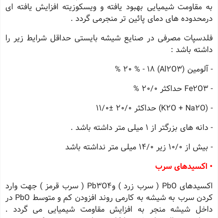
به مقاومت شیمیایی بهبود یافته و ویسكوزیته افزایش یافته ای
درمحدوده های دمای پائین تر منجرمی گردد .
فلدسپات مصرفی در صنایع شیشه بایستی حداقل شرایط زیر را
داشته باشد :
- آلومین (Al2O3) 20 % - 18 %
- Fe2O3 حداكثر 20/0 %
- (K2O + Na2O) حداكثر 20/0 ±11/0
- دانه های بزرگتر از 1 میلی متر داشته باشد .
- بیش از 10/0 زیر 14/0 میلی متر نداشته باشد
• اكسیدهای سرب
اكسیدهای PbO ( سرب زرد ) وPb3O4 ( سرب قرمز ) جهت وارد
كردن سرب به شیشه به كارمی روند افزودن كم و متوسط PbO در
داخل شیشه منجر به افزایش مقاومت شیمیایی می گردد .