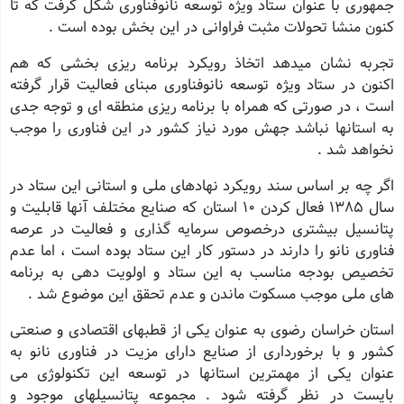
جمهوری با عنوان ستاد ویژه توسعه نانوفناوری شكل گرفت كه تا
كنون منشا تحولات مثبت فراوانی در این بخش بوده است .
تجربه نشان میدهد اتخاذ رویكرد برنامه ریزی بخشی كه هم
اكنون در ستاد ویژه توسعه نانوفناوری مبنای فعالیت قرار گرفته
است ، در صورتی كه همراه با برنامه ریزی منطقه ای و توجه جدی
به استانها نباشد جهش مورد نیاز كشور در این فناوری را موجب
نخواهد شد .
اگر چه بر اساس سند رویكرد نهادهای ملی و استانی این ستاد در
سال 1385 فعال كردن 10 استان كه صنایع مختلف آنها قابلیت و
پتانسیل بیشتری درخصوص سرمایه گذاری و فعالیت در عرصه
فناوری نانو را دارند در دستور كار این ستاد بوده است ، اما عدم
تخصیص بودجه مناسب به این ستاد و اولویت دهی به برنامه
های ملی موجب مسكوت ماندن و عدم تحقق این موضوع شد .
استان خراسان رضوی به عنوان یكی از قطبهای اقتصادی و صنعتی
كشور و با برخورداری از صنایع دارای مزیت در فناوری نانو به
عنوان یكی از مهمترین استانها در توسعه این تكنولوژی می
بایست در نظر گرفته شود . مجموعه پتانسیلهای موجود و