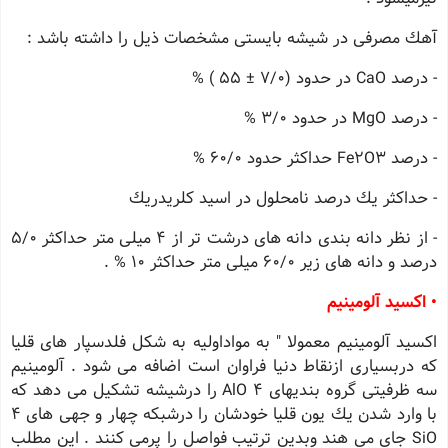
آهك مصرفی در شیشه بایستی مشخصات ذیل را داشته باشد :
- درصد CaO در حدود (7/0 ± 55 ) %
- درصد MgO در حدود 3/0 %
- درصد Fe2O3 حداكثر حدود 60/0 %
- حداكثر یك درصد نامحلول در اسید كلریدریك
- از نظر دانه بندی دانه های درشت تر از 4 میلی متر حداكثر 5/0
درصد و دانه های زیر 60/0 میلی متر حداكثر 10 % .
• اكسید آلومینیم
اكسید آلومینیم معمولا " به مواداولیه به شكل فلدسپار های قلیا
كه دربسیاری ازنقاط دنیا فراوان است اضافه می شود . آلومینیم
سه ظرفیتی گروه بندیهای 4 AlO را درشیشه تشكیل می دهد كه
با وارد شدن یك یون قلیا خودشان را درشبكه چهار و جهی های 4
SiO جای می هند وبدین ترتیب فواصل را پرمی كنند . این مطلب