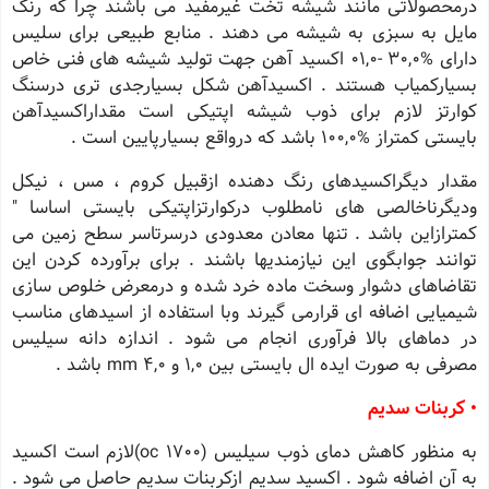
درمحصولاتی مانند شیشه تخت غیرمفید می باشند چرا كه رنگ
مایل به سبزی به شیشه می دهند . منابع طبیعی برای سلیس
دارای %30,0 -01,0 اكسید آهن جهت تولید شیشه های فنی خاص
بسیاركمیاب هستند . اكسیدآهن شكل بسیارجدی تری درسنگ
كوارتز لازم برای ذوب شیشه اپتیكی است مقداراكسیدآهن
بایستی كمتراز %100,0 باشد كه درواقع بسیارپایین است .
مقدار دیگراكسیدهای رنگ دهنده ازقبیل كروم ، مس ، نیكل
ودیگرناخالصی های نامطلوب دركوارتزاپتیكی بایستی اساسا "
كمترازاین باشد . تنها معادن معدودی درسرتاسر سطح زمین می
توانند جوابگوی این نیازمندیها باشند . برای برآورده كردن این
تقاضاهای دشوار وسخت ماده خرد شده و درمعرض خلوص سازی
شیمیایی اضافه ای قرارمی گیرند وبا استفاده از اسیدهای مناسب
در دماهای بالا فرآوری انجام می شود . اندازه دانه سیلیس
مصرفی به صورت ایده ال بایستی بین 1,0 و 4,0 mm باشد .
• كربنات سدیم
به منظور كاهش دمای ذوب سیلیس (1700 oc)لازم است اكسید
به آن اضافه شود . اكسید سدیم ازكربنات سدیم حاصل می شود .