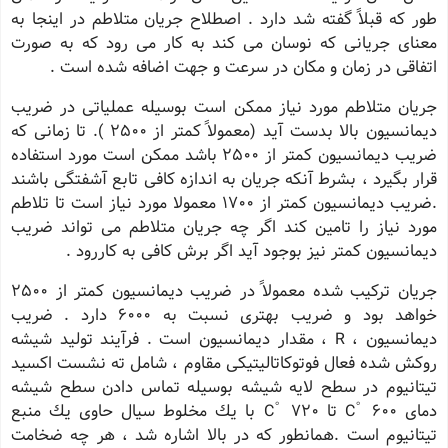
طور كه قبلاً گفته شد دارد . اصطلاح جریان متلاطم در اینجا به
معنای جریانی كه نوسان می كند به كار می رود كه به صورت
اتفاقی در زمان و مكان در سرعت و جهت اضافه شده است .
جریان متلاطم مورد نیاز ممكن است بوسیله عملیاتی در ضریب
دیمانسیون بالا بدست آید (معمولاً كمتر از 2500 ). تا زمانی كه
ضریب دیمانسیون كمتر از 2500 باشد ممكن است مورد استفاده
قرار بگیرد ، بشرط آنكه جریان به اندازه كافی تابع آشفتگی باشند
.ضریب دیمانسیون كمتر از 1700 معمولا مورد نیاز است تا تلاطم
مورد نیاز را تامین كند اگر چه جریان متلاطم می تواند ضریب
دیمانسیون كمتر نیز بوجود آید اگر برش كافی به كاررود .
جریان تركیب شده معمولاً در ضریب دیمانسیون كمتر از 2500
خواهد بود و ضریب بهتری نسبت به 6000 دارد . ضریب
دیمانسیون ، R ، مقدار دیمانسیون است . فرآیند تولید شیشه
روكش شده فعال فوتوكاتالیتیكی مقاوم ، شامل ته نشست اكسید
تیتانیوم در سطح لایه شیشه بوسیله تماس دادن سطح شیشه
دمای C ْ 600 تا C ْ 720 با یك مخلوط سیال حاوی یك منبع
تیتانیوم است .همانطور كه در بالا اشاره شد ، هر چه ضخامت