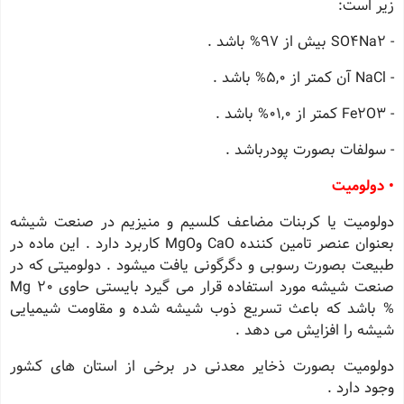
زیر است:
- SO4Na2 بیش از 97% باشد .
- NaCl آن كمتر از 5,0% باشد .
- Fe2O3 كمتر از 01,0% باشد .
- سولفات بصورت پودرباشد .
• دولومیت
دولومیت یا كربنات مضاعف كلسیم و منیزیم در صنعت شیشه
بعنوان عنصر تامین كننده CaO وMgO كاربرد دارد . این ماده در
طبیعت بصورت رسوبی و دگرگونی یافت میشود . دولومیتی كه در
صنعت شیشه مورد استفاده قرار می گیرد بایستی حاوی Mg 20
% باشد كه باعث تسریع ذوب شیشه شده و مقاومت شیمیایی
شیشه را افزایش می دهد .
دولومیت بصورت ذخایر معدنی در برخی از استان های كشور
وجود دارد .