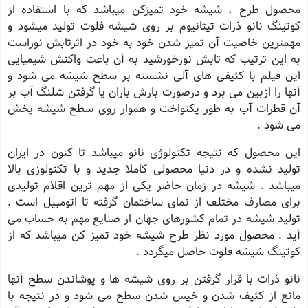
محصول طرح ، شیشه خود تمیزكن میباشد كه با استفاده از
كوتینگ نانو ذرات تیتانیوم بر روی شیشه فلوت تولید میشود و
مهمترین خاصیت آن تمیز شدن خود به خود در اثرتابش نوراست
به این ترتیب كه تابش نورخورشید به آن باعث واكنش شیمیایی
این فیلم با كثیفی های آلی نشسته بر سطح شیشه می شود و
آنها را ازبین می برد و درصورت بارش باران یا گرفتن شلنگ آب بر
آن قطرات آب به طور یكنواخت و هموار روی سطح شیشه پخش
می شود .
این محصول كه نتیجه تكنولوژی نانو میباشد تا كنون در ایران
تولید نشده و در دنیا محصولی كاملا جدید و با تكنولوزی بالا
میباشد . شیشه در زمان حاضر یكى از مهم ترین اقلام تولیدى
براى مصارف مختلف از نماى ساختمان گرفته تا اتومبیل است .
تولید شیشه در تمام كشورهاى جهان از صنایع مهم به حساب مى
آید . محصول مورد نظر طرح شیشه خود تمیز كن میباشد كه از
كوتینگ شیشه فلوت حاصل میگردد .
نانو ذرات با قرار گرفتن بر روی شیشه ها و پوشاندن سطح آنها
مانع از كثیف شدن و خیس شدن سطح می شود و در نتیجه با