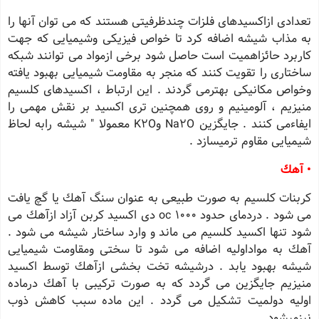
تعدادی ازاكسیدهای فلزات چندظرفیتی هستند كه می توان آنها را
به مذاب شیشه اضافه كرد تا خواص فیزیكی وشیمیایی كه جهت
كاربرد حائزاهمیت است حاصل شود برخی ازمواد می توانند شبكه
ساختاری را تقویت كنند كه منجر به مقاومت شیمیایی بهبود یافته
وخواص مكانیكی بهترمی گردند . این ارتباط ، اكسیدهای كلسیم
منیزیم ، آلومینیم و روی همچنین تری اكسید بر نقش مهمی را
ایفاءمی كنند . جایگزین Na2O وK2O معمولا " شیشه رابه لحاظ
شیمیایی مقاوم ترمیسازد .
• آهك
كربنات كلسیم به صورت طبیعی به عنوان سنگ آهك یا گچ یافت
می شود . دردمای حدود oc 1000 دی اكسید كربن آزاد ازآهك می
شود تنها اكسید كلسیم می ماند و وارد ساختار شیشه می شود .
آهك به مواداولیه اضافه می شود تا سختی ومقاومت شیمیایی
شیشه بهبود یابد . درشیشه تخت بخشی ازآهك توسط اكسید
منیزیم جایگزین می گردد كه به صورت تركیبی با آهك درماده
اولیه دولمیت تشكیل می گردد . این ماده سبب كاهش ذوب
نیزمیشود .