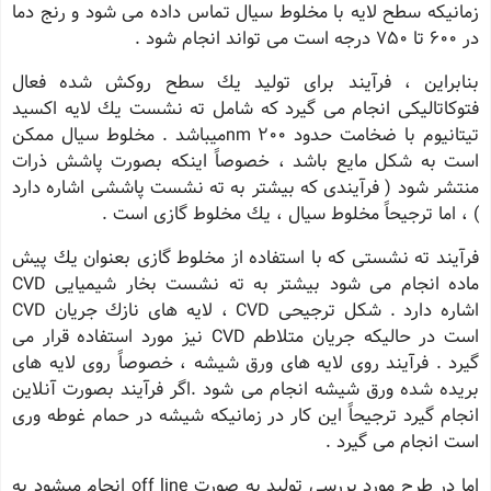
زمانیكه سطح لایه با مخلوط سیال تماس داده می شود و رنج دما
در 600 تا 750 درجه است می تواند انجام شود .
بنابراین ، فرآیند برای تولید یك سطح روكش شده فعال
فتوكاتالیكی انجام می گیرد كه شامل ته نشست یك لایه اكسید
تیتانیوم با ضخامت حدود nm 200میباشد . مخلوط سیال ممكن
است به شكل مایع باشد ، خصوصاً اینكه بصورت پاشش ذرات
منتشر شود ( فرآیندی كه بیشتر به ته نشست پاششی اشاره دارد
) ، اما ترجیحاً مخلوط سیال ، یك مخلوط گازی است .
فرآیند ته نشستی كه با استفاده از مخلوط گازی بعنوان یك پیش
ماده انجام می شود بیشتر به ته نشست بخار شیمیایی CVD
اشاره دارد . شكل ترجیحی CVD ، لایه های نازك جریان CVD
است در حالیكه جریان متلاطم CVD نیز مورد استفاده قرار می
گیرد . فرآیند روی لایه های ورق شیشه ، خصوصاً روی لایه های
بریده شده ورق شیشه انجام می شود .اگر فرآیند بصورت آنلاین
انجام گیرد ترجیحاً این كار در زمانیكه شیشه در حمام غوطه وری
است انجام می گیرد .
اما در طرح مورد بررسی تولید به صورت off line انجام میشود به