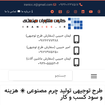
iranicc.ir@gmail.com
09360237517
درباره ما
تمـاس با ما
ایمان حبیبی (سفارش طرح توجیهی)
09126277388
امیر حبیبی (سفارش طرح توجیهی)
09127975250
ایمان حبیبی (سفارش ماشین آلات)
09360555304
طرح توجیهی تولید چرم مصنوعی ☀️ هزینه
و سود کسب و کار