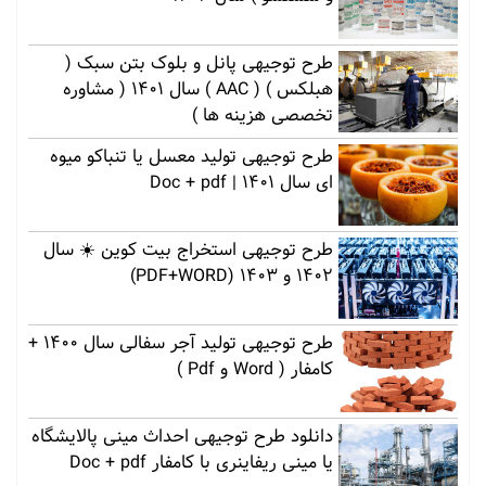
طرح توجیهی پانل و بلوک بتن سبک (
هبلکس ) ( AAC ) سال 1401 ( مشاوره
تخصصی هزینه ها )
طرح توجیهی تولید معسل یا تنباکو میوه
ای سال 1401 | Doc + pdf
طرح توجیهی استخراج بیت کوین ☀️ سال
1402 و 1403 (PDF+WORD)
طرح توجیهی تولید آجر سفالی سال 1400 +
کامفار ( Word و Pdf )
دانلود طرح توجیهی احداث مینی پالایشگاه
یا مینی ریفاینری با کامفار Doc + pdf