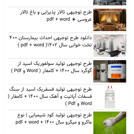
طرح توجیهی تالار پذیرایی و باغ تالار
عروسی ☀️ pdf + word
دانلود طرح توجیهی احداث بیمارستان 400
تخت خوابی سال 1402( pdf + word )
طرح توجیهی تولید سولفوریک اسید از
گوگرد سال 1400 + کامفار ( Word و Pdf )
طرح توجیهی تولید فسفریک اسید از سنگ
فسفات آپاتیت و آهک سال 1400 + کامفار (
Word و Pdf )
طرح توجیهی تولید کود شیمیایی | نوع
ماکرو و میکرو سال 1400 + pdf + word