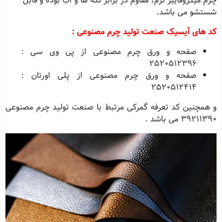
چرم میکروفایبر نرم، مقاوم در برابر لکه‌ ها و آب بوده و قابل
شستشو می باشد.
کد های آیسیک صنعت تولید چرم مصنوعی :
صفحه و ورق چرم مصنوعی از پی وی سی :
2520512396
صفحه و ورق چرم مصنوعی از پلی اورتان :
2520512414
و همچنین کد تعرفه گمرکی مرتبط با صنعت تولید چرم مصنوعی
39211390 می باشد .