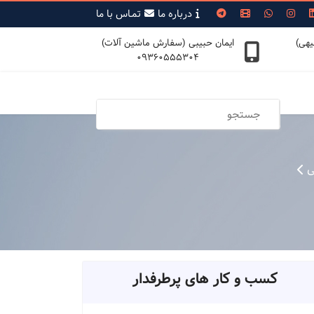
درباره ما
تمـاس با ما
یهی)
ایمان حبیبی (سفارش ماشین آلات)
09360555304
ی
کسب و کار های پرطرفدار