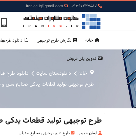
iranicc.ir@gmail.com
09360237517
خانه
نگارش طرح توجیهی
دانلود طرحها
تدوین پلن فروش
خانه
دانلودستان سایت
دانلود طرح ها
طرح توجیهی تولید قطعات یدکی صنایع مس و سیما
طرح توجیهی تولید قطعات یدکی صنا
ایمان حبیبی
طرح های توجیهی صنایع تبدیلی