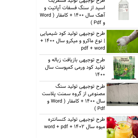
طرح توجیهی تولید فسفریک
اسید از سنگ فسفات آپاتیت و
آهک سال 1400 + کامفار ( Word
و Pdf )
طرح توجیهی تولید کود شیمیایی
| نوع ماکرو و میکرو سال 1400 +
pdf + word
طرح توجیهی بازیافت زباله و
تولید کود ورمی کمپوست سال
1400
طرح توجیهی تولید سنگ
مصنوعی از گروه سمنت پلاست
سال 1400 + کامفار ( Word و
Pdf )
طرح توجیهی تولید کنسانتره
میوه سال 1402 + word + pdf