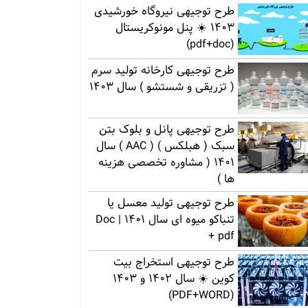
طرح توجیهی نیروگاه خورشیدی
1403 ☀️ پنل مونوکریستال
(pdf+doc)
طرح توجیهی کارخانه تولید سرم
( تزریقی و شستشو ) سال 1403
طرح توجیهی پانل و بلوک بتن
سبک ( هبلکس ) ( AAC ) سال
1401 ( مشاوره تخصصی هزینه
ها )
طرح توجیهی تولید معسل یا
تنباکو میوه ای سال 1401 | Doc
+ pdf
طرح توجیهی استخراج بیت
کوین ☀️ سال 1402 و 1403
(PDF+WORD)