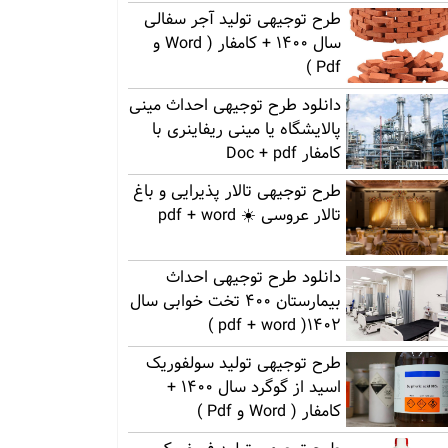
طرح توجیهی تولید آجر سفالی
سال 1400 + کامفار ( Word و
Pdf )
دانلود طرح توجیهی احداث مینی
پالایشگاه یا مینی ریفاینری با
کامفار Doc + pdf
طرح توجیهی تالار پذیرایی و باغ
تالار عروسی ☀️ pdf + word
دانلود طرح توجیهی احداث
بیمارستان 400 تخت خوابی سال
1402( pdf + word )
طرح توجیهی تولید سولفوریک
اسید از گوگرد سال 1400 +
کامفار ( Word و Pdf )