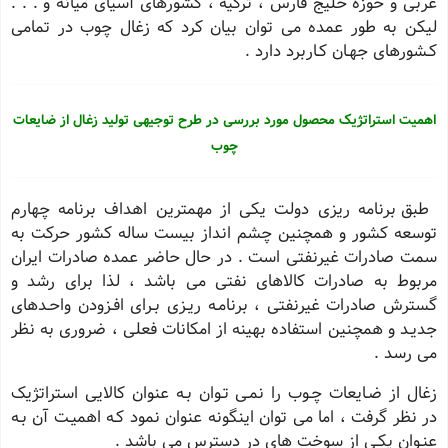
عربی و حوزه خلیج فارس ، ترکیه ، کشورهای آسیای میانه و . . .
لیکن به طور عمده می توان بیان کرد که زغال چوب در تمامی
کـشورهای جهـان کـاربرد دارد .
اهمیت استراتژیک محصول مورد بررسی در طرح توجیهی تولید زغال از ضایعات
چوب
طبق برنامه ریزی دولت یکی از مهمترین اهداف برنامه چهارم
توسعه کشور و همچنین چشم انداز بیست ساله کشور حرکت به
سمت صادرات غیرنفتی است . در حال حاضر عمده صادرات ایران
مربوط به صادرات کالاهای نفتی می باشد ، لذا برای رشد و
گسترش صادرات غیرنفتی ، برنامـه ریـزی بـرای افـزودن واحـدهای
جدیـد و همچنین استفاده بهینه از امکانات فعلی ، ضروری به نظر
می رسد .
زغال از ضـایعات چـوب را نمـی تـوان بـه عنوان کالایی استراتژیک
در نظر گرفت ، اما می توان اینگونه عنوان نمود کـه اهمیـت آن بـه
عنـوان یکـی از سوخت های در دسترس می باشد .