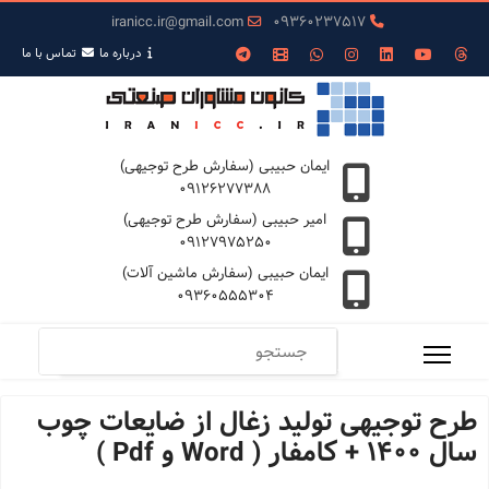
iranicc.ir@gmail.com
09360237517
درباره ما
تمـاس با ما
ایمان حبیبی (سفارش طرح توجیهی)
09126277388
امیر حبیبی (سفارش طرح توجیهی)
09127975250
ایمان حبیبی (سفارش ماشین آلات)
09360555304
طرح توجیهی تولید زغال از ضایعات چوب
سال 1400 + کامفار ( Word و Pdf )