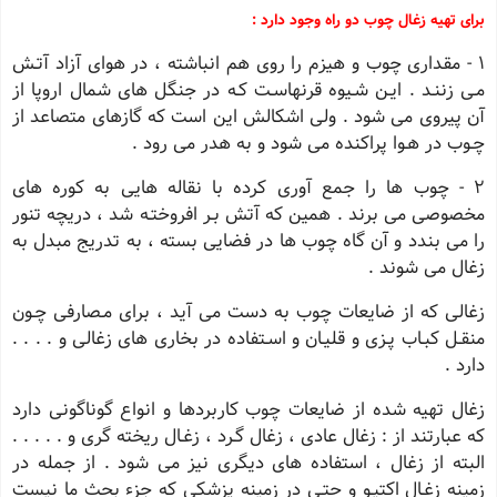
برای تهیه زغال چوب دو راه وجود دارد :
1 - مقداری چوب و هیزم را روی هم انباشته ، در هوای آزاد آتـش
مـی زننـد . ایـن شـیوه قرنهاسـت کـه در جنگل های شمال اروپا از
آن پیروی می شود . ولی اشکالش این است که گازهای متصاعد از
چـوب در هـوا پراکنده می شود و به هدر می رود .
2 - چوب ها را جمع آوری کرده با نقاله هایی به کوره های
مخصوصی می برند . همین که آتش بـر افروختـه شد ، دریچه تنور
را می بندد و آن گاه چوب ها در فضایی بسته ، به تدریج مبدل به
زغال می شوند .
زغالی که از ضایعات چوب به دست می آید ، برای مـصارفی چـون
منقـل کبـاب پـزی و قلیـان و اسـتفاده در بخاری های زغالی و . . . .
دارد .
زغال تهیه شده از ضایعات چوب کاربردها و انواع گوناگونی دارد
که عبارتند از : زغال عادی ، زغال گـرد ، زغـال ریخته گری و . . . . .
البته از زغال ، استفاده های دیگری نیز می شود . از جمله در
زمینه زغـال اکتیـو و حتـی در زمینه پزشکی که جزء بحث ما نیست