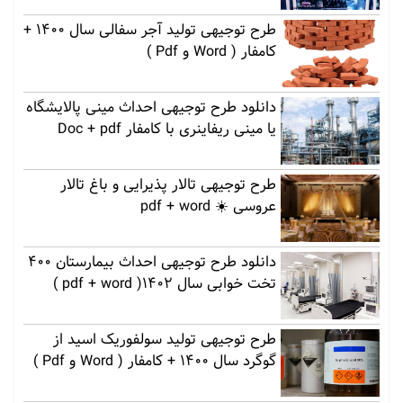
طرح توجیهی تولید آجر سفالی سال 1400 +
کامفار ( Word و Pdf )
دانلود طرح توجیهی احداث مینی پالایشگاه
یا مینی ریفاینری با کامفار Doc + pdf
طرح توجیهی تالار پذیرایی و باغ تالار
عروسی ☀️ pdf + word
دانلود طرح توجیهی احداث بیمارستان 400
تخت خوابی سال 1402( pdf + word )
طرح توجیهی تولید سولفوریک اسید از
گوگرد سال 1400 + کامفار ( Word و Pdf )