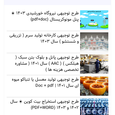
طرح توجیهی نیروگاه خورشیدی 1403 ☀️
پنل مونوکریستال (pdf+doc)
طرح توجیهی کارخانه تولید سرم ( تزریقی
و شستشو ) سال 1403
طرح توجیهی پانل و بلوک بتن سبک (
هبلکس ) ( AAC ) سال 1401 ( مشاوره
تخصصی هزینه ها )
طرح توجیهی تولید معسل یا تنباکو میوه
ای سال 1401 | Doc + pdf
طرح توجیهی استخراج بیت کوین ☀️ سال
1402 و 1403 (PDF+WORD)