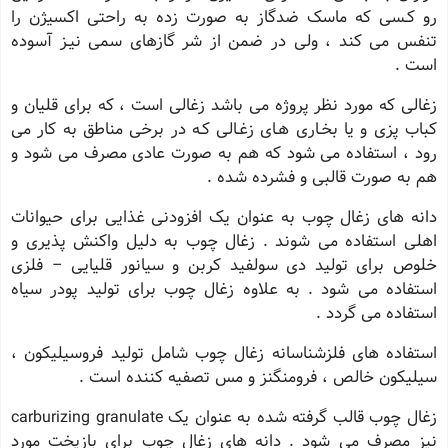
رو کـسی که ماسک ضدگاز به صورت زده به راحتی اکسیژن را
تنفس می کند ، ولی در ضمن از شر گازهای سمی نیـز آسوده
است .
زغالی که مورد نظر پروژه می باشد زغالی است ، که برای قلیان و
کباب پزی و یا بخـاری هـای زغـالی کـه در برخی مناطق به کار می
رود ، استفاده می شود که هم به صورت عادی مصرف می شود و
هم به صورت قالبی و فشرده شده .
دانه های زغال چوب به عنوان یک افزودنی غذایی برای حیوانات
اهلی استفاده می شوند . زغال چوب به دلیل واکنش پذیری و
خلوص برای تولید دی سولفید کربن و سیانور قلیایی – فلزی
استفاده می شود . به علاوه زغال چوب برای تولید پودر سیاه
استفاده می گردد .
استفاده های فلزشناسانه زغال چوب شامل تولید فروسیلیکون ،
سیلیکون خالص ، فرومنگنز و مس تصفیه کننده است .
زغال چوب قالب گرفته شده به عنوان یک carburizing granulate
نیز مصرف می شود . دانه های زغال چوب برای بازپخت مورد