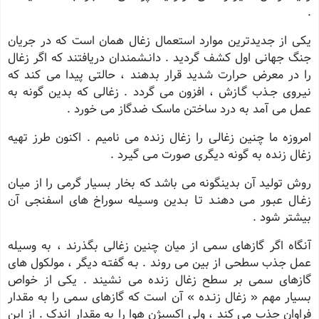
.
یکی از جدیدترین موارد استعمال زغال همان است که در جریان
جنگ جهانی اول کشف گردید . دانـشمندان دریافتند که اگر زغال
را در معرض حرارت شدید قرار بدهند ، حالتی پیدا می کند که
نیـروی جـذب گـازش ، افزون می گردد . زغالی که بدین گونه به
عمل می آمد به درد ساختن ماسک ضدگاز می خورد .
امروزه ما چنین زغالی را زغال زنده می نامیم . اکنون طرز تهیه
زغال زنده به گونه دیگری صورت مـی گیـرد .
روش تولید آن بدینگونه می باشد که بخار بسیار گرمی را از میـان
زغـال عبـور مـی دهنـد تـا بـدین وسـیله سوراخ های اسفنجی آن
بیشتر شود .
آنگاه اگر گازهای سمی از میان چنین زغالی بگذرند ، به وسیله
عمل جذب سطحی از بین می روند . بـه گفتـه دیگر ، مولکول های
گازهای سمی بر سطح زغال زنده می نشیند . یکی از خواص
بسیار مهم « زغال زنـده » آن است که گازهای سمی را به مقدار
فراوان جذب می کند ، ولی اکسیژن هوا را به مقدار اندک . از این