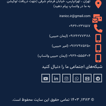
تهران ، تهرانپارس، خیابان فرجام شرقی (جهت دریافت لوکیشن
به ما در واتساپ پیام دهید)
iranicc.ir@gmail.com
09360237517
09126277388 (ایمان حبیبی)
09127975250 (امیر حبیبی)
09360555304 (ایمان حبیبی واتساپ)
شبکه‌های اجتماعی ما را دنبال کنید
Youtube
Linkedin
Instagram
Whatsapp
Aparat
Telegram
© 1383, 1403 تمامی حقوق این سایت محفوظ است.