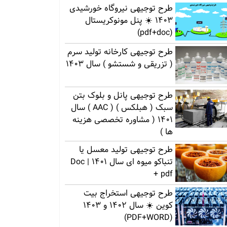
طرح توجیهی نیروگاه خورشیدی
1403 ☀️ پنل مونوکریستال
(pdf+doc)
طرح توجیهی کارخانه تولید سرم
( تزریقی و شستشو ) سال 1403
طرح توجیهی پانل و بلوک بتن
سبک ( هبلکس ) ( AAC ) سال
1401 ( مشاوره تخصصی هزینه
ها )
طرح توجیهی تولید معسل یا
تنباکو میوه ای سال 1401 | Doc
+ pdf
طرح توجیهی استخراج بیت
کوین ☀️ سال 1402 و 1403
(PDF+WORD)