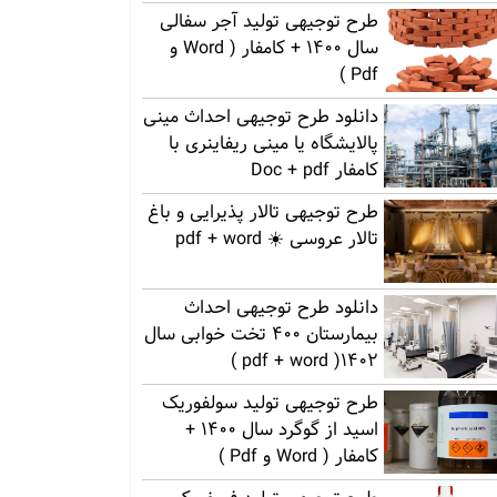
طرح توجیهی تولید آجر سفالی
سال 1400 + کامفار ( Word و
Pdf )
دانلود طرح توجیهی احداث مینی
پالایشگاه یا مینی ریفاینری با
کامفار Doc + pdf
طرح توجیهی تالار پذیرایی و باغ
تالار عروسی ☀️ pdf + word
دانلود طرح توجیهی احداث
بیمارستان 400 تخت خوابی سال
1402( pdf + word )
طرح توجیهی تولید سولفوریک
اسید از گوگرد سال 1400 +
کامفار ( Word و Pdf )