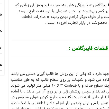
یبرگلاس » با ویژگی های منحصر به فرد و مزایای زیادی که
ر کسی پوشیده نیست و همزمان با توسعه صنایع ، روند
هز
ت و از طرف دیگر فراهم بودن زمینه « صادرات قطعات
 محصولات در بازار تجارت افزوده است .
هز
 قطعات فایبرگلاس :
☀️
هز
ود دارد ، که یکی از این روش ها قالب گیری دستی می باشد
اده می شود و لامینات بر روی سطح قالب که به طور مناسب
تمیز شده ایجاد می گردد . در این روش قطعاتی با یک سطح صاف و با ضخامت 3 تا 10 میلی متر تولید می شوند
ی نمایند و سپس پوشش ژلی را بر روی آن می مالند . با آماده
ا قرار دادن لایه تقویت کننده و خارج کردن هوای محبوس در
ن عمل را می توان چندین بار انجام داد و قطعه ای با ضخامت و
کیفیت مورد نیاز تهیه نمود . نسبت رزین به الیاف شیشه در این مرحله باید در حدود 2 به 1 باشد . معمولا اولین