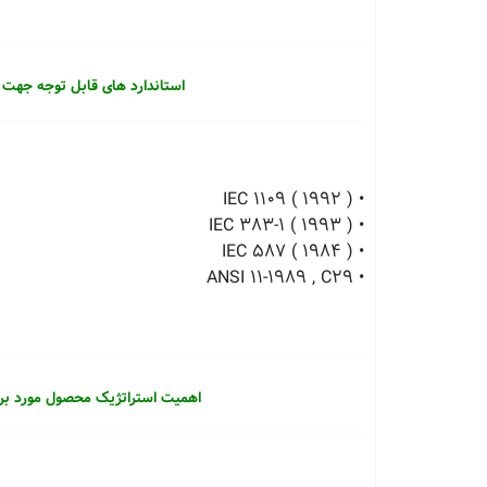
استاندارد های قابل توجه جهت 
• IEC 1109 ( 1992 )
• IEC 383-1 ( 1993 )
• IEC 587 ( 1984 )
• ANSI 11-1989 , C29
اهمیت استراتژیک محصول مورد بر