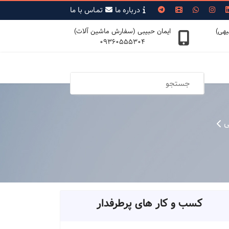
درباره ما
تمـاس با ما
یهی)
ایمان حبیبی (سفارش ماشین آلات)
09360555304
ی
کسب و کار های پرطرفدار