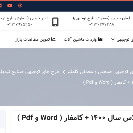
ایمان حبیبی (سفارش طرح توجیهی)
امیر حبیبی (سفارش طرح توج
09127975250
09126277388
ی توجیهی
واردات ماشین آلات
تدوین مطالعات بازار
ی توجیهی صنعتی و معدنی کاملتر
طرح های توجیهی صنایع تبدیل
( Word و Pdf )