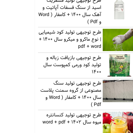
طرح توجیهی تولید فسفریک
اسید از سنگ فسفات آپاتیت و
آهک سال 1400 + کامفار ( Word
و Pdf )
طرح توجیهی تولید کود شیمیایی
| نوع ماکرو و میکرو سال 1400 +
pdf + word
طرح توجیهی بازیافت زباله و
تولید کود ورمی کمپوست سال
1400
طرح توجیهی تولید سنگ
مصنوعی از گروه سمنت پلاست
سال 1400 + کامفار ( Word و
Pdf )
طرح توجیهی تولید کنسانتره
میوه سال 1402 + word + pdf